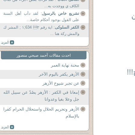
الكاف ي ووجدت به...
تشريع خاص بالرسول
: لقد دأب أهل السنة
ن
على القول بوجود أحكام خاصة...
الكفر السلوكى
: اية رقم ٢ 634;١ ; المشر ك
والمش ركة هنا ...
احدث مقالات آحمد صبحي منصور
محنة نهاية العمر
!!
الأزهر يكفر باليوم الآخر
عن تجبر شيوخ الأزهر
إمعانا في الكفر : الأزهر يصُدّ عن سبيل الله
جل وعلا بغيا وعدوانا
الأزهر وتحريم الحلال واستحلال الحرام كفرا
بالإسلام