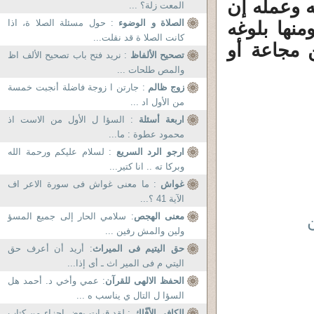
ه وعمله إن
المعت زلة؟ ...
الصلاة و الوضوء
: حول مسئلة الصلا ة، اذا
نها بلوغه
كانت الصلا ة قد نقلت...
 مجاعة أو
تصحيح الألفاظ
: نريد فتح باب تصحيح الألف اظ
والمص طلحات ...
زوج ظالم
: جارتن ا زوجة فاضلة أنجبت خمسة
من الأول اد ...
اربعة أسئلة
: السؤا ل الأول من الاست اذ
محمود عطوة : ما...
ارجو الرد السريع
: لسلام عليكم ورحمة الله
وبركا ته .. انا كتير...
غواش
: ما معنى غواش فى سورة الاعر اف
الآية 41 ؟...
معنى الهجص
: سلامي الحار إلى جميع المسؤ
ولين والمش رفين ...
حق اليتيم فى الميراث
: أريد أن أعرف حق
اليتي م فى المير اث ـ أى إذا...
الحفظ الالهى للقرآن
: عمي وأخي د. أحمد هل
السؤا ل التال ي يناسب ه ...
الكافى الأفّاك
: لقد قرات بعض اجزاء من كتاب