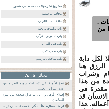
مشروع نشر مؤلفات احمد صبحي منصور
محاضرات صوتية
ت .
قاعة البحث القراني
ا من
باب دراسات تاريخية
باب القاموس القرآنى
باب علوم القرآن
باب تصحيح كتب
 لكل دابة
باب مقالات بالفارسي
الرزق هنا
ام وشراب
فاسألوا اهل الذكر
دة من هذا
عدة الأرملة
: في الايه 224 سورة البقر ه عن
 مقدرة فى
عدة المرا ه اربعة...
الانسان قد
إصلاح الأزهر
: و ، أنا رانيا فزاع صحفية من اليوم
الساب ع ...
عماله. هذا
تراث المعتزلة
: هل يمكن الاست فادة من تراث