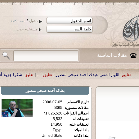
/
دخول
نسيت كلمة
مستخدم جديد
مقالات اساسية
م اشفي عبدك احمد صبحي منصور
|
تعليق:
...
|
تعليق:
شكرا جزيلا أستاذ حمد الحمد 
بطاقة
آحمد صبحي منصور
تاريخ الانضمام
:
2006-07-05
مقالات منشورة
:
5365
اجمالي القراءات
:
71,825,526
تعليقات له
:
5,532
تعليقات عليه
:
14,950
بلد الميلاد
:
Egypt
بلد الاقامة
:
United State