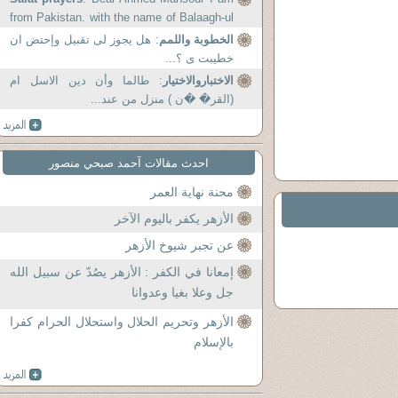
from Pakistan. with the name of Balaagh-ul
-Quran we try our...
الخطوبة واللمم
: هل يجوز لى تقبيل وإحتض ان
خطيبت ى ؟...
الاختباروالاختيار
: طالما وأن دين الاسل ام
(القر� �ن ) منزل من عند...
احدث مقالات آحمد صبحي منصور
محنة نهاية العمر
الأزهر يكفر باليوم الآخر
عن تجبر شيوخ الأزهر
إمعانا في الكفر : الأزهر يصُدّ عن سبيل الله
جل وعلا بغيا وعدوانا
الأزهر وتحريم الحلال واستحلال الحرام كفرا
بالإسلام