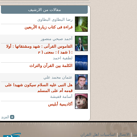
مقالات من الارشيف
رضا البطاوى البطاوى
قراءة فى كتاب زيارة الأربعين
آحمد صبحي منصور
القاموس القرآنى : شهد ومشتقاتها : أولا
: ( شهد ) : بمعنى ( ح
لطفية احمد
الكلمة بين القرآن والتراث
عثمان محمد علي
هل النبى عليه السلام سيكون شهيدا على
قومه أم على المسلم
أسامة قفيشة
أكاديمية أبليس
حث
|
الاتصال
|
اساسيات اهل القران