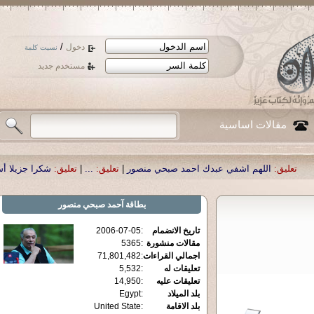
/
دخول
نسيت كلمة
مستخدم جديد
مقالات اساسية
م اشفي عبدك احمد صبحي منصور
|
تعليق:
...
|
تعليق:
شكرا جزيلا أستاذ حمد الحمد .
بطاقة
آحمد صبحي منصور
تاريخ الانضمام
:
2006-07-05
مقالات منشورة
:
5365
اجمالي القراءات
:
71,801,482
تعليقات له
:
5,532
تعليقات عليه
:
14,950
بلد الميلاد
:
Egypt
بلد الاقامة
:
United State