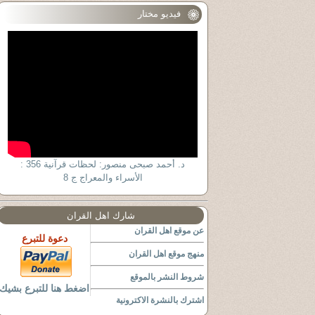
فيديو مختار
د. أحمد صبحى منصور: لحظات قرآنية 356 :
الأسراء والمعراج ج 8
شارك اهل القران
عن موقع اهل القران
دعوة للتبرع
منهج موقع اهل القران
شروط النشر بالموقع
اضغط هنا للتبرع بشيك
اشترك بالنشرة الاكترونية