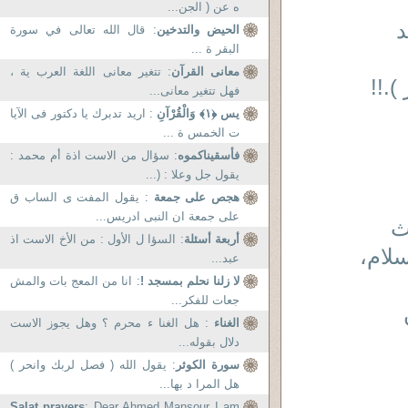
ه عن ( الجن...
د
الحيض والتدخين
: قال الله تعالى في سورة
البقر ة ...
معانى القرآن
: تتغير معانى اللغة العرب ية ،
).!!
فهل تتغير معانى...
يس ﴿١﴾ وَالْقُرْآنِ
: اريد تدبرك يا دكتور فى الآيا
ت الخمس ة ...
فأسقيناكموه
: سؤال من الاست اذة أم محمد :
يقول جل وعلا : (...
هجص على جمعة
: يقول المفت ى الساب ق
على جمعة ان النبى ادريس...
ث
أربعة أسئلة
: السؤا ل الأول : من الأخ الاست اذ
لام،
عبد...
لا زلنا نحلم بمسجد !
: انا من المعج بات والمش
جعات للفكر...
الغناء
: هل الغنا ء محرم ؟ وهل يجوز الاست
دلال بقوله...
سورة الكوثر
: يقول الله ( فصل لربك وانحر )
هل المرا د بها...
Salat prayers
: Dear Ahmed Mansour I am