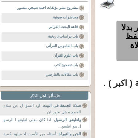
مشروع نشر مؤلفات احمد صبحي منصور
محاضرات صوتية
 بدلا
قاعة البحث القراني
لفظ
باب دراسات تاريخية
اة
باب القاموس القرآنى
باب علوم القرآن
باب تصحيح كتب
باب مقالات بالفارسي
( اكبر ) .
فاسألوا اهل الذكر
صلاة الجمعة فى البيت
: اود السؤا ل عن صلاه
الجمع ه هل يجوز ان...
واطيعوا الرسول
: اذا كان معنى اطيعو ا الرسو
ل هو اطيعو...
الجن والتوراة
: أسئلة من الأست اذ ميلود حُميد