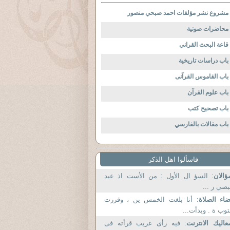
مشروع نشر مؤلفات احمد صبحي منصور
محاضرات صوتية
قاعة البحث القراني
باب دراسات تاريخية
باب القاموس القرآنى
باب علوم القرآن
باب تصحيح كتب
باب مقالات بالفارسي
فاسألوا اهل الذكر
الان
: السؤ ال الأول : من الأست اذ عبد
بصي ر ...
اء الصلاة
: أنا بلغت الخمس ين ، وقررت
توب ة . وبدأت...
اليك الانترنت
: فيه رأى غريب قرأته فى