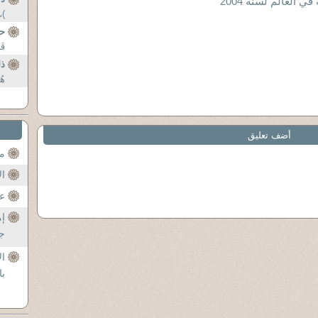
 العالم لسنة 2004
)،
حو
قَ
ذل
هُ
أضف تعليق
مح
ال
عن
إم
جل
ال
با