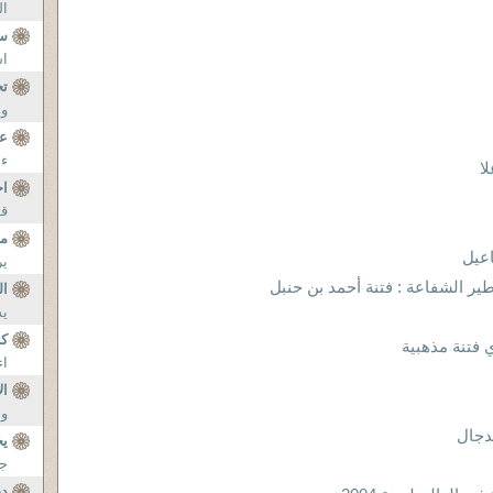
ال
سؤ
اس
تح
وب
ع
ء 
ا
اج
قط
مي
اعيل
ير
طير الشفاعة : فتنة أحمد بن حنبل
ال
يس
ك
 فتنة مذهبية
اءا
ال
وب
دجال
ي
جل
دح