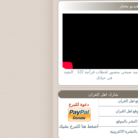
يديو مختار
د أحمد صبحى منصور لحظات قرآنية 122 : البقية
فى حياتك
شارك اهل القران
 اهل القران
دعوة للتبرع
قع اهل القران
لنشر بالموقع
اضغط هنا للتبرع بشيك
النشرة الاكترونية