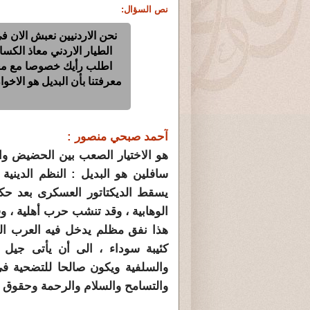
نص السؤال:
نحن الاردنيين نعبش الان 
الطيار الاردني معاذ الكسا
اطلب رأيك خصوصا مع معرفت
معرفتنا بأن البديل هو الاخو
آحمد صبحي منصور :
هو الاختيار الصعب بين الحضيض وا
سافلين هو البديل : النظم الدينية
يسقط الديكتاتور العسكرى بعد حكم
الوهابية ، وقد تنشب حرب أهلية ، و
هذا نفق مظلم يدخل فيه العرب الم
كئيبة سوداء ، الى أن يأتى جيل 
والسلفية ويكون صالحا للتضحية فى
والتسامح والسلام والرحمة وحقوق ال