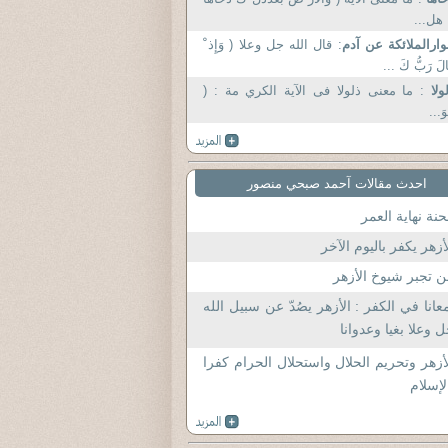
 هل...
ارالملائكة عن آدم
: قال الله جل وعلا ( وَإِذ ْ
الَ رَبُّ كَ ...
ولا
: ما معنى ذلولا فى الآية الكري مة : (
وَ...
احدث مقالات آحمد صبحي منصور
نة نهاية العمر
أزهر يكفر باليوم الآخر
 تجبر شيوخ الأزهر
عانا في الكفر : الأزهر يصُدّ عن سبيل الله
 وعلا بغيا وعدوانا
أزهر وتحريم الحلال واستحلال الحرام كفرا
لإسلام