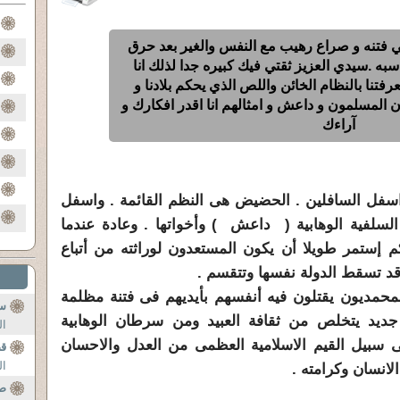
في فتنه و صراع رهيب مع النفس والغير بعد حرق
سبه .سيدي العزيز ثقتي فيك كبيره جدا لذلك انا
نا بالنظام الخائن واللص الذي يحكم بلادنا و
ان المسلمون و داعش و امثالهم انا اقدر افكارك و
آراءك
سفل السافلين . الحضيض هى النظم القائمة . واسفل
 السلفية الوهابية ( داعش ) وأخواتها . وعادة عندما
 إستمر طويلا أن يكون المستعدون لوراثته من أتباع
قد تسقط الدولة نفسها وتتقسم .
حمديون يقتلون فيه أنفسهم بأيديهم فى فتنة مظلمة
سؤ
جديد يتخلص من ثقافة العبيد ومن سرطان الوهابية
ال
 سبيل القيم الاسلامية العظمى من العدل والاحسان
قض
ال
انسان وكرامته .
صع