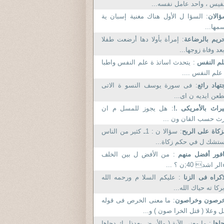
فيس ، واحد عامل نفسه...
الان
: السؤا ل الأول هناك مغنية إسبان ية
مها...
ريم بالرضاعة
: إمرأة بأولا دها أرضعت طفلا
عد وفاة زوجها...
لم النفس
: يتحدث اساتذ ة علم النفس واطبا
علم النفس ....
تهاد رائع
: فى سورة يوسف النسو ة الاتى
عن ايديه ن اى...
راث بالأمريكى .!
: هل يجوز للمسل م ان
ث حسب القان ون ...
زكاة على الربح
: سؤالا ن : 1ـ كثير من الناس
تشك ل في حكم زكاة...
افور أفضل منهم
: من الأفض ل بين الخلف
لر اشد 40;ن ؟ ...
اكراه فى الزنا
: عليكم السلا م ورحمه الله
ركا ته حياك الله...
خرصون وخراصون
: ما معنى الخرص فى قوله
 وعلا ( قتل الخرا صون ) و...
اها
: ما معنى الآية ( والأر ض بعدذل ك دحاها