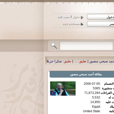
/
دخول
نسيت كلمة
مستخدم جديد
عليق:
...
|
تعليق:
شكرا جزيلا أستاذ حمد الحمد .أكرمكم الله .
|
تعليق:
نسأل الله تع
بطاقة
آحمد صبحي منصور
الانضمام
:
2006-07-05
ت منشورة
:
5365
 القراءات
:
71,873,284
ت له
:
5,532
ت عليه
:
14,950
يلاد
:
Egypt
قامة
:
United State