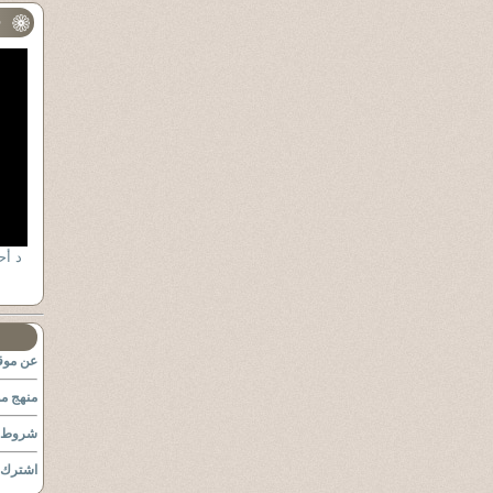
ف
عن موقع
منهج مو
شروط ا
اشترك ب