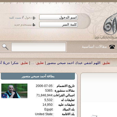
/
دخول
نسيت كلمة
مستخدم جديد
مقالات اساسية
م اشفي عبدك احمد صبحي منصور
|
تعليق:
...
|
تعليق:
شكرا جزيلا أستاذ حمد الحمد .
بطاقة
آحمد صبحي منصور
تاريخ الانضمام
:
2006-07-05
مقالات منشورة
:
5365
اجمالي القراءات
:
71,846,944
تعليقات له
:
5,532
تعليقات عليه
:
14,950
بلد الميلاد
:
Egypt
بلد الاقامة
:
United State