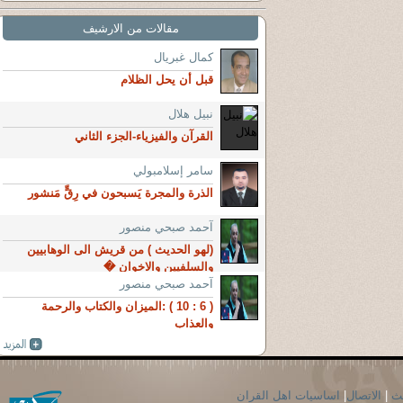
مقالات من الارشيف
كمال غبريال
قبل أن يحل الظلام
نبيل هلال
القرآن والفيزياء-الجزء الثاني
سامر إسلامبولي
الذرة والمجرة يَسبحون في رِقٍّ مَنشور
آحمد صبحي منصور
(لهو الحديث ) من قريش الى الوهابيين
والسلفيين والاخوان �
آحمد صبحي منصور
( 6 : 10 ) :الميزان والكتاب والرحمة
والعذاب
حث
|
الاتصال
|
اساسيات اهل القران