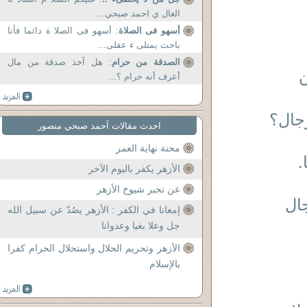
الغال ي احمد صبحي...
أسهو فى الصلاة
: أسهو فى الصلا ة دائما فأنا
باحث يمتلى ء عقلى...
الصدقة من حرام
: هل آخذ صدقة من مال
ن
أعرف أنه حرام ؟...
رجال؟
احدث مقالات آحمد صبحي منصور
محنة نهاية العمر
.
الأزهر يكفر باليوم الآخر
عن تجبر شيوخ الأزهر
ال
إمعانا في الكفر : الأزهر يصُدّ عن سبيل الله
جل وعلا بغيا وعدوانا
الأزهر وتحريم الحلال واستحلال الحرام كفرا
بالإسلام