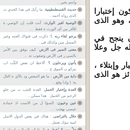
وانتم بخير...
ن إختبارا
حديث القسطنطينية
: ما رأيك فى هذا الحدي ث
الذى رواه أحمد...
، وهو الذى
الوصية لغير الوارث
: أنت قلت إن الوصي ة
للأقر بين أى الورث ة فقط ....
ن ينجح في
يرجو لقاء ربه .!
: ذكرت فى فتواك الجنه وغير
المسل مين وكذلك فى...
له جل وعلا
معنى السير فى الارض
: كيف نوفق بين الأمر
بالسي ر فى الأرض وصعوب ته ...
يأتون ويرحلون ؟
: ألاحظ ان بعض الكُت اب
ر وإبتلاء ،
يتركو ن الموق ع ....
ئز هو الذى
دابة من الأرض
: ما هو المقص ود بالآي ة التال
ية: ( وإذا وقع...
العدة وإختبار الحمل
: العدة للتثب ت من خلو
الرحم من الحمل . هذا ممكن...
عين وعيون
: السؤا ل من الاست اذ حمادة
عيسى بهجت :...
حلال بالتراضى
: هناك في بعض الدول الاسل
اميه بنوك تعمل...
جلّ من لا يُخطىء .!
: عليكم السلا م استاذ نا