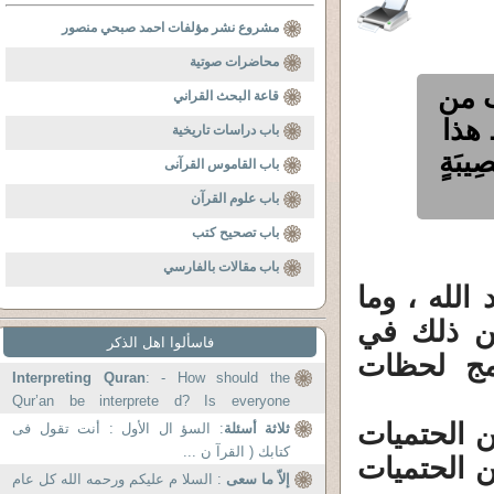
مشروع نشر مؤلفات احمد صبحي منصور
محاضرات صوتية
ب من
قاعة البحث القراني
 هذا
باب دراسات تاريخية
يبَةٍ
باب القاموس القرآنى
باب علوم القرآن
باب تصحيح كتب
باب مقالات بالفارسي
الله ، وما
عن ذلك في
فاسألوا اهل الذكر
امج لحظات
Interpreting Quran
: - How should the
Qur’an be interprete d? Is everyone
capable of interpreti ng it?...
ن الحتميات
ثلاثة أسئلة
: السؤ ال الأول : أنت تقول فى
كتابك ( القرآ ن ...
ن الحتميات
إلاّ ما سعى
: السلا م عليكم ورحمه الله كل عام