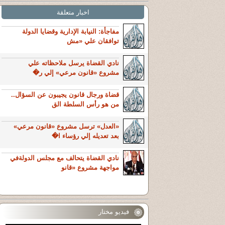
اخبار متعلقة
مفاجأة: النيابة الإدارية وقضايا الدولة
توافقان علي «مش
نادي القضاة يرسل ملاحظاته علي
مشروع «قانون مرعي» إلي ر�
قضاة ورجال قانون يجيبون عن السؤال..
من هو رأس السلطة الق
«العدل» ترسل مشروع «قانون مرعي»
بعد تعديله إلي رؤساء ا�
نادي القضاة يتحالف مع مجلس الدولةفي
مواجهة مشروع «قانو
فيديو مختار