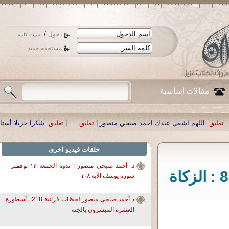
/
دخول
نسيت كلمة
مستخدم جديد
مقالات اساسية
حمد صبحي منصور
|
تعليق:
...
|
تعليق:
شكرا جزيلا أستاذ حمد الحمد .أكرمكم الله .
|
ت
حلقات فيديو اخرى
د. أحمد صبحى منصور : ندوة الجمعة ١٢ نوفمبر -
د. أحمد صبحى منصور: لحظات قرآنية 859 : الزكاة
سورة يوسف الآية ١٠٨
د أحمد صبحى منصور لحظات قرآنية 218 : أسطورة
العشرة المبشرون بالجنة