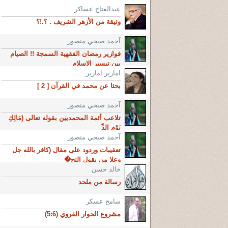
عبدالفتاح عساكر
وثيقة من الأزهر الشريف . ؟.!؟
آحمد صبحي منصور
فوازير رمضان الفقهية السمجة !! الصيام
بين تيسير الاسلام
امارير امارير
بحثا عن محمد في القرآن [ 2 ]
آحمد صبحي منصور
تلاعب أئمة المحمديين بقوله تعالى (مَالِكِ
يَوْمِ الدِّ
آحمد صبحي منصور
تعقيبات وردود على مقال (كافر بالله جل
وعلا من يقول التح�
خالد حسن
رسالة من ملحد
سامح عسكر
مشروع الحوار القروي (5:6)