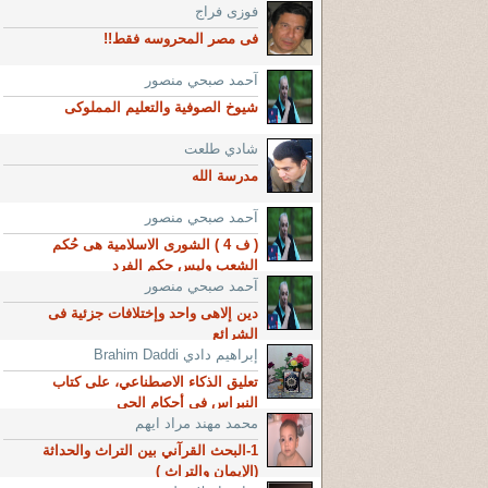
فوزى فراج
فى مصر المحروسه فقط!!
آحمد صبحي منصور
شيوخ الصوفية والتعليم المملوكى
شادي طلعت
مدرسة الله
آحمد صبحي منصور
( ف 4 ) الشورى الاسلامية هى حُكم
الشعب وليس حكم الفرد
آحمد صبحي منصور
دين إلاهى واحد وإختلافات جزئية فى
الشرائع
إبراهيم دادي Brahim Daddi
تعليق الذكاء الاصطناعي، على كتاب
النبراس في أحكام الحي
محمد مهند مراد ايهم
1-البحث القرآني بين التراث والحداثة
(الإيمان والتراث )