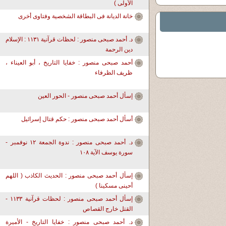
الأولى )
خانة الديانة فى البطاقة الشخصية وفتاوى أخرى
د. أحمد صبحى منصور : لحظات قرآنية ١١٣١ : الإسلام
دين الرحمة
أحمد صبحى منصور : خفايا التاريخ ، أبو العيناء ،
ظريف الظرفاء
إسأل أحمد صبحى منصور - الحور العين
أسأل أحمد صبحى منصور : حكم قتال إسرائيل
د. أحمد صبحى منصور : ندوة الجمعة ١٢ نوفمبر -
سورة يوسف الآية ١٠٨
إسأل أحمد صبحى منصور : الحديث الكاذب ( اللهم
أحينى مسكينا )
إسأل أحمد صبحى منصور : لحظات قرآنية ١١٣٣ -
القتل خارج القصاص
د. أحمد صبحى منصور : خفايا التاريخ - الأميرة