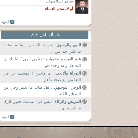
سامر إسلامبولي
أو لامستم النساء
فاسألوا اهل الذكر
النبى والرسول
: يجزيك الله خير .. والله أستفد
ت كثيرا جدا من...
علم الغيب والحتميات
: تعلمن ا من كتابا تك ان
الله جل وعلا وحده هو...
التوراة والانجيل
: ما واجبن ا كمسلم ين في
التعا مل مع صحف أهل...
الوحي التوجيهي
: هل هناك ما يعتبر وحي من
الله غير الكتب...
المريض والزكاة
: ليس فى المست حقين للزكا
ة المرض ى ...