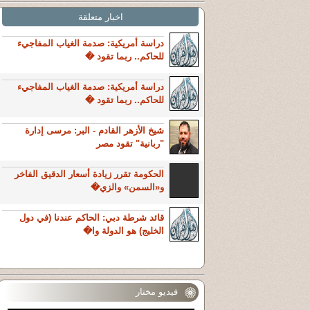
اخبار متعلقة
دراسة أمريكية: صدمة الغياب المفاجيء
للحاكم.. ربما تقود �
دراسة أمريكية: صدمة الغياب المفاجيء
للحاكم.. ربما تقود �
شيخ الأزهر القادم - البر: مرسى إدارة
"ربانية" تقود مصر
الحكومة تقرر زيادة أسعار الدقيق الفاخر
و«السمن» والزي�
قائد شرطة دبي: الحاكم عندنا (في دول
الخليج) هو الدولة وا�
فيديو مختار