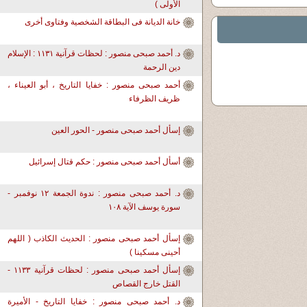
الأولى )
خانة الديانة فى البطاقة الشخصية وفتاوى أخرى
د. أحمد صبحى منصور : لحظات قرآنية ١١٣١ : الإسلام
دين الرحمة
أحمد صبحى منصور : خفايا التاريخ ، أبو العيناء ،
ظريف الظرفاء
إسأل أحمد صبحى منصور - الحور العين
أسأل أحمد صبحى منصور : حكم قتال إسرائيل
د. أحمد صبحى منصور : ندوة الجمعة ١٢ نوفمبر -
سورة يوسف الآية ١٠٨
إسأل أحمد صبحى منصور : الحديث الكاذب ( اللهم
أحينى مسكينا )
إسأل أحمد صبحى منصور : لحظات قرآنية ١١٣٣ -
القتل خارج القصاص
د. أحمد صبحى منصور : خفايا التاريخ - الأميرة