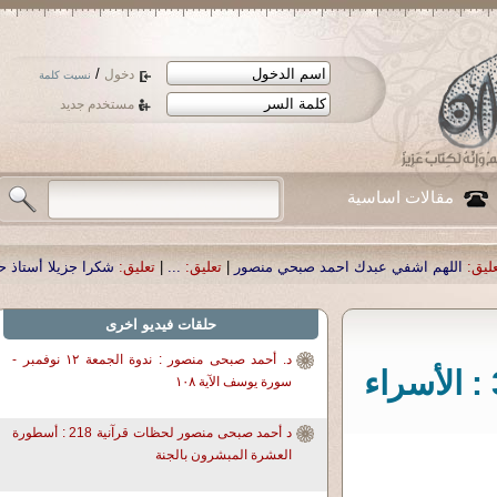
/
دخول
نسيت كلمة
مستخدم جديد
مقالات اساسية
حمد صبحي منصور
|
تعليق:
...
|
تعليق:
شكرا جزيلا أستاذ حمد الحمد .أكرمكم الله .
|
ت
حلقات فيديو اخرى
د. أحمد صبحى منصور : ندوة الجمعة ١٢ نوفمبر -
د. أحمد صبحى منصور لحظات قرآنية 355 : الأسراء
سورة يوسف الآية ١٠٨
د أحمد صبحى منصور لحظات قرآنية 218 : أسطورة
العشرة المبشرون بالجنة