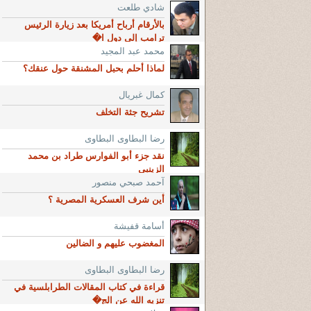
شادي طلعت
بالأرقام أرباح أمريكا بعد زيارة الرئيس
ترامب إلى دول ا�
محمد عبد المجيد
لماذا أحلم بحبل المشنقة حول عنقك؟
كمال غبريال
تشريح جثة التخلف
رضا البطاوى البطاوى
نقد جزء أبو الفوارس طراد بن محمد
الزينبي
آحمد صبحي منصور
أين شرف العسكرية المصرية ؟
أسامة قفيشة
المغضوب عليهم و الضالين
رضا البطاوى البطاوى
قراءة في كتاب المقالات الطرابلسية في
تنزيه الله عن الج�