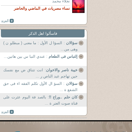
نجلاء محمد
نساء مصريات في الماضي والحاضر
فاسألوا اهل الذكر
سؤالان
: السؤا ل الأول : ما معنى ( مبطلو ن )
وهى من...
إلتباس فى الطعام
: عندي التبا س بين هاتين...
خيبة ناصر والاخوان
: انت تتناق ض مع نفسك
حين تهاجم عبد الناص ر ...
سؤالان
: السؤ ال الأول تكلم الفقه اء فى حق
الشفع ة ...
كان حلم ..وراح !!
: بالصد فة اليوم عثرت على
قناة صوت العتر ة ...