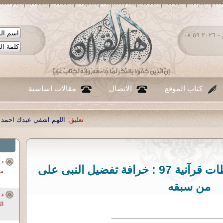
الجمعة ٠٧ - أغسطس - ٢٠٢٦ ٠٨:٥٩
كتاب الموقع
الاتصال
مقالات اساسية
تعليق:
اللهم اشفي عبدك احمد صبحي منصور
|
تعليق:
...
|
تعلي
د أحمد صبحى منصور لحظات قرآنية 97 : خرافة تفضيل النبى على
سو
من سبقه
ال