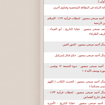
أولى )
نة الديانة فى البطاقة الشخصية وفتاوى أخرى
د. أحمد صبحى منصور : لحظات قرآنية ١١٣١ : الإسلام
ن الرحمة
مد صبحى منصور : خفايا التاريخ ، أبو العيناء ،
يف الظرفاء
سأل أحمد صبحى منصور - الحور العين
أل أحمد صبحى منصور : حكم قتال إسرائيل
د. أحمد صبحى منصور : ندوة الجمعة ١٢ نوفمبر -
رة يوسف الآية ١٠٨
أل أحمد صبحى منصور : الحديث الكاذب ( اللهم
حينى مسكينا )
إسأل أحمد صبحى منصور : لحظات قرآنية ١١٣٣ -
قتل خارج القصاص
 أحمد صبحى منصور : خفايا التاريخ - الأميرة