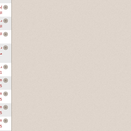
ال
ال
ال
د 
من
د.
1-3
in
-5
in
-5
in
-5
in
-5