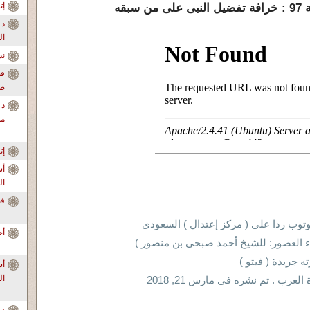
إ
بقه
د 
ال
ندو
فض
صا
د 
من
إ
أس
ال
فضح ا
يوتوب ردا على ( مركز إعتدال ) السعودى
أح
اء العصور: للشيخ أحمد صبحى بن منصور )
 جريدة ( فيتو )
ال
ب . تم نشره فى مارس 21, 2018