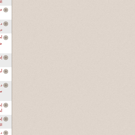
ال
خا
دي
أح
ظر
إ
أس
سو
إس
أ
ال
د.