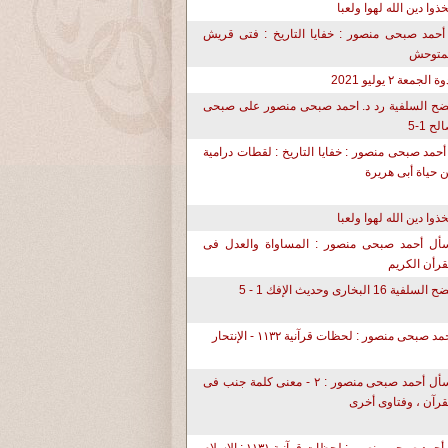
تخذوا دين الله لهوا ولعبا
أحمد صبحى منصور : خفايا التاريخ : فتى قريش
متوحش
ة الجمعة ٢ يوليو 2021
ح السلفية رد د. احمد صبحى منصور على صبحى
لح 1-5
أحمد صبحى منصور : خفايا التاريخ : لقطات درامية
 حياة أبى هريرة
تخذوا دين الله لهوا ولعبا
أل أحمد صبحى منصور : المساواة والعدل فى
قرأن الكريم
لسلفية 16 البخارى وحديث الإفك 1 - 5
مد صبحى منصور : لحظات قرآنية ١١٣٢ - الإنتحار
أسأل أحمد صبحى منصور : ٢ - معنى كلمة جنب فى
قرآن ، وفتاوى أخرى