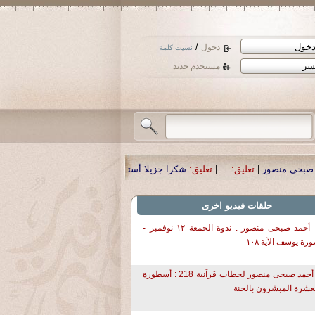
/
دخول
نسيت كلمة
مستخدم جديد
ق:
شكرا جزيلا أستاذ حمد الحمد .أكرمكم الله .
|
تعليق:
نسأل الله تعالى أن يمن بال
حلقات فيديو اخرى
د. أحمد صبحى منصور : ندوة الجمعة ١٢ نوفمبر -
رة يوسف الآية ١٠٨
د أحمد صبحى منصور لحظات قرآنية 218 : أسطورة
عشرة المبشرون بالجنة