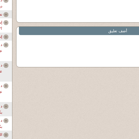
دي
ندو
إس
؟
أضف تعليق
إ
د 
عل
د 
عل
د 
عل
د 
بك
د 
بك
ال