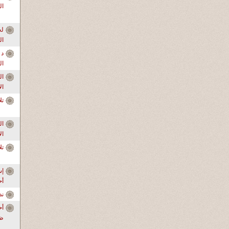
ال
ال
د 
ال
ال
ال
تل
ال
ال
تل
إس
أ
ندو
أح
ظر