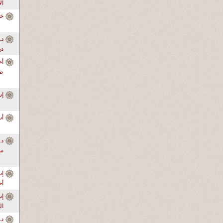
ال
خا
دي
أح
ظر
إ
أس
سو
إس
أ
ال
د.