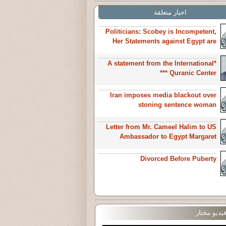
اخبار متعلقة
Politicians: Scobey is Incompetent,
Her Statements against Egypt are
Opportunistic, Intervention in
*A statement from the International
Quranic Center ***
Iran imposes media blackout over
stoning sentence woman
Letter from Mr. Cameel Halim to US
Ambassador to Egypt Margaret
Scobey‏
Divorced Before Puberty
يديو مختار