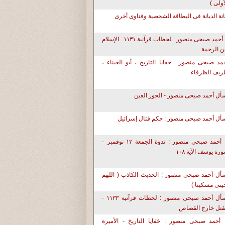
أولى )
نة الديانة فى البطاقة الشخصية وفتاوى أخرى
د. أحمد صبحى منصور : لحظات قرآنية ١١٣١ : الإسلام
ن الرحمة
مد صبحى منصور : خفايا التاريخ ، أبو العيناء ،
يف الظرفاء
سأل أحمد صبحى منصور - الحور العين
أل أحمد صبحى منصور : حكم قتال إسرائيل
د. أحمد صبحى منصور : ندوة الجمعة ١٢ نوفمبر -
رة يوسف الآية ١٠٨
أل أحمد صبحى منصور : الحديث الكاذب ( اللهم
حينى مسكينا )
إسأل أحمد صبحى منصور : لحظات قرآنية ١١٣٣ -
قتل خارج القصاص
 أحمد صبحى منصور : خفايا التاريخ - الأميرة