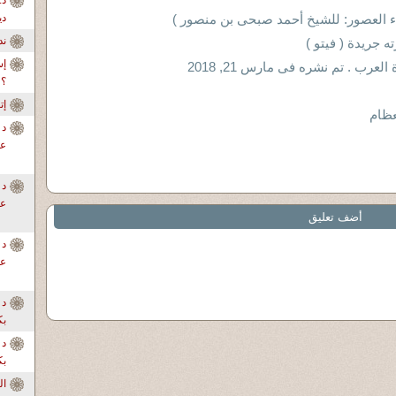
اء العصور: للشيخ أحمد صبحى بن منصور )
دي
ندو
 جريدة ( فيتو )
إس
ب . تم نشره فى مارس 21, 2018
؟
إ
عظام
د 
عل
د 
عل
أضف تعليق
د 
عل
د 
بك
د 
بك
ال