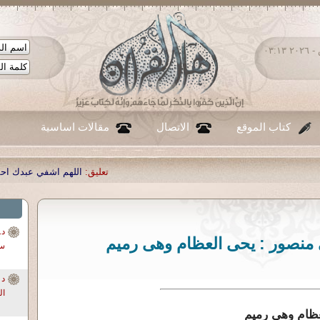
الجمعة ٠٧ - أغسطس - ٢٠٢٦ ٠٣:١٣
كتاب الموقع
الاتصال
مقالات اساسية
تعليق:
اللهم اشفي عبدك احمد صبحي منصور
|
تعليق:
...
|
تعل
منصور : يحى العظام وهى رميم
سو
ال
ظام وهى رميم