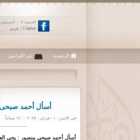
صباحاً
English
|
عربي
الرئيسية
عن القرانيين
أسأل أحمد صبحى 
في الإثنين ١٠ - فبراير - ٢٠٢٥ ١٢:٠٠ صباحاً
أسأل أحمد صبحى منصور : يحى الع