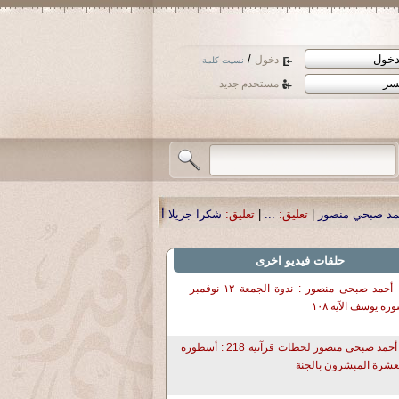
/
دخول
نسيت كلمة
مستخدم جديد
يق:
شكرا جزيلا أستاذ حمد الحمد .أكرمكم الله .
|
تعليق:
نسأل الله تعالى أن يمن با
حلقات فيديو اخرى
د. أحمد صبحى منصور : ندوة الجمعة ١٢ نوفمبر -
رة يوسف الآية ١٠٨
د أحمد صبحى منصور لحظات قرآنية 218 : أسطورة
عشرة المبشرون بالجنة