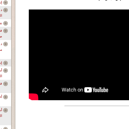
إ
د 
ال
ندو
فض
صا
د 
من
إ
أس
ال
فضح ا
أح
ال