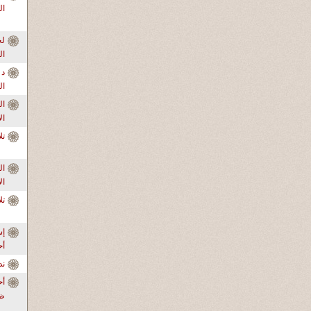
ال
ال
د 
ال
ال
ال
تل
ال
ال
تل
إس
أ
ندو
أح
ظر