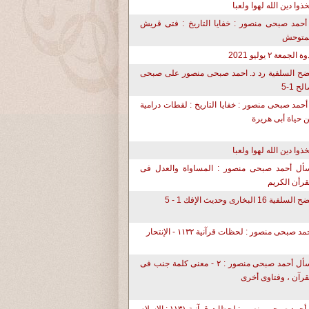
تخذوا دين الله لهوا ولعبا
أحمد صبحى منصور : خفايا التاريخ : فتى قريش
متوحش
ة الجمعة ٢ يوليو 2021
ح السلفية رد د. احمد صبحى منصور على صبحى
لح 1-5
أحمد صبحى منصور : خفايا التاريخ : لقطات درامية
 حياة أبى هريرة
تخذوا دين الله لهوا ولعبا
أل أحمد صبحى منصور : المساواة والعدل فى
قرأن الكريم
لسلفية 16 البخارى وحديث الإفك 1 - 5
مد صبحى منصور : لحظات قرآنية ١١٣٢ - الإنتحار
أسأل أحمد صبحى منصور : ٢ - معنى كلمة جنب فى
قرآن ، وفتاوى أخرى