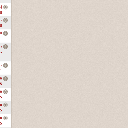
ال
ال
ال
د 
من
د.
1-3
in
-5
in
-5
in
-5
in
-5