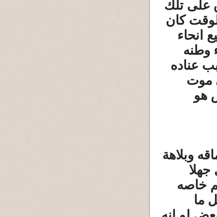
ق على تلك
لوقت كان
 انحاء
 وطنه
بب عناده
 موت
 هو
قه وبلاهة
 جهلا
ثم خاصه
ل ما
عض لو انه