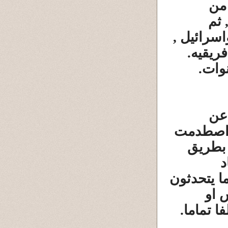
يكيه, كما قام بإنقاذ ما يقارب من 150000 من
 ثم
سرائيل ,
فريقيه.
وات.
 عن
ا اصطدمت
ه بطريق
د
ا يتحدثون
 او
ا تماما.