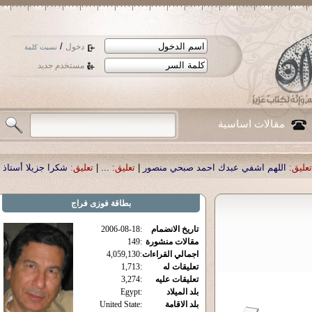
/
دخول
نسيت كلمة
مستخدم جديد
مقالات اساسية
احمد صبحي منصور
|
تعليق:
...
|
تعليق:
شكرا جزيلا أستاذ حمد الحمد .أكرمكم الله .
|
بطاقة
فوزى فراج
تاريخ الانضمام
:
2006-08-18
مقالات منشورة
:
149
اجمالي القراءات
:
4,059,130
تعليقات له
:
1,713
تعليقات عليه
:
3,274
بلد الميلاد
:
Egypt
بلد الاقامة
:
United State