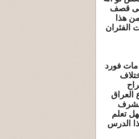
 فى قصف
من هذا
ت الفئران
 مات فورد
ختلاف
راح
 العراق
الشرف
هل تعلم
ا الدرس