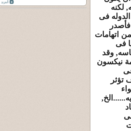
, لكنه
الدوله فى
فأصدر
من اتهامات
ا فى
اسه, وقد
مة نيكسون
ى
 تؤثر
اء
.....الخ,
د
هى
ت