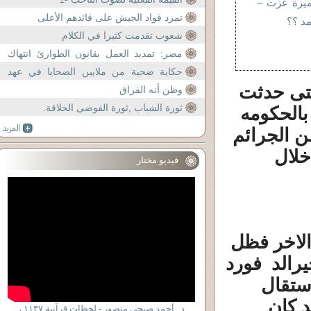
ميرة عزت –
تمرد قواد الجيش على قائدهم الأعلى
مد ؟؟
شعوب تقدمت كثيرا في الكلام
مصر: تمديد العمل بقانون الطوارئ انتهاك
للحقوق
حكاية ضحية من ملايين الضحايا في عهد
التى حدثت
مبارك
وظن أنه الفراق
ثورة الشباب ,ثورة الفوضى الخلاقة.
بالحكومه
ن الجرائم
خلال
فيديو مختار
الاخر فظل
رالد
فورد
ستقال
د كان
د . أحمد صبحى منصور - لحظات قرآنية ١١٣٧ ،