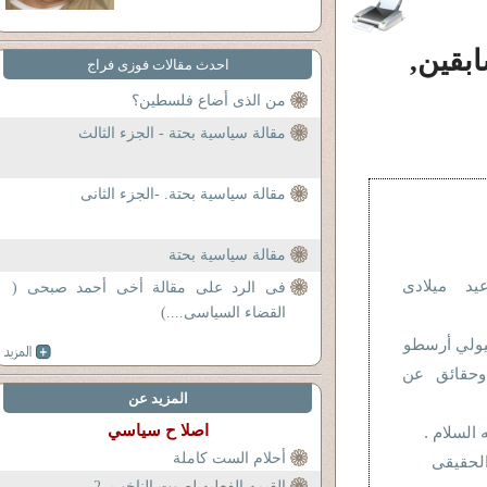
بقين,
احدث مقالات فوزى فراج
من الذى أضاع فلسطين؟
مقالة سياسية بحتة - الجزء الثالث
مقالة سياسية بحتة. -الجزء الثانى
مقالة سياسية بحتة
د ميلادى
فى الرد على مقالة أخى أحمد صبحى (
القضاء السياسى....)
يولي أرسطو
 وحقائق عن
المزيد عن
اصلا ح سياسي
 السلام .
أحلام الست كاملة
الحقيقى
القيمه الفعليه لصوت الناخب -2