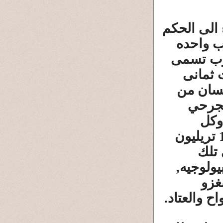
 الى الحكم
ب واحده
حرب تسمى
 ثمانى
نسان من
لجرحي
وكل
مايملكون. تلك الحرب التى تكلفت اكثر من 1.2 تريليون
فى تلك
يولوجيه,
غزو
ح والعتاد.