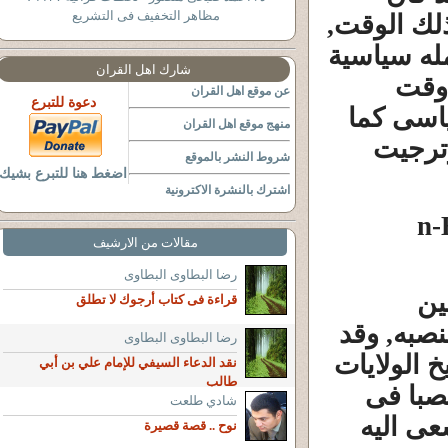
مظاهر التخفيف فى التشريع
لك الوقت,
له سياسية
شارك اهل القران
 وقت
عن موقع اهل القران
دعوة للتبرع
اسى كما
منهج موقع اهل القران
وترجيت
شروط النشر بالموقع
اضغط هنا للتبرع بشيك
اشترك بالنشرة الاكترونية
&n
مقالات من الارشيف
رضا البطاوى البطاوى
ين
قراءة فى كتاب أرجوك لا تطلق
نصبه, وقد
رضا البطاوى البطاوى
خ الولايات
نقد الدعاء السيفي للإمام علي بن أبي
طالب
صبا فى
شادي طلعت
عى اليه
نوح .. قصة قصيرة