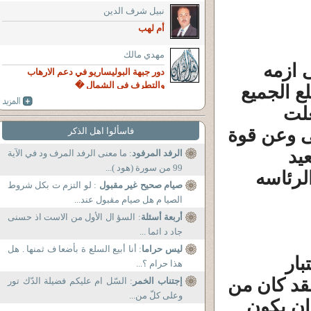
نبيل شرف الدين
أم لهب
مهدي مالك
 ازمه
دور جبهة البوليساريو في دعم الارهاب
والتطرف في الشمال �
ع الجميع
علت
ى وعن قوة
فاسألوا اهل الذكر
يد
الرفد المرفود
: ما معنى الرفد المرف ود في الآية
99 من سورة (هود )...
لرئاسه
صيام صحيح غير مقبول
: لو التزم ت بكل شروط
الصيا م هل صيام مقبول عند...
أربعة أسئلة
: السؤ ال الأول من الاست اذ حسنى
جاد د ائما ...
ليس حراما
: أنا أبيع السلع ة بأضعا ف ثمنها . هل
بار
هذا حرام ؟...
قد كان من
إجتناب الخمر
: السّل ام عليكم فضيلة الدّك تور
وعلى كلّ من...
ان يكون