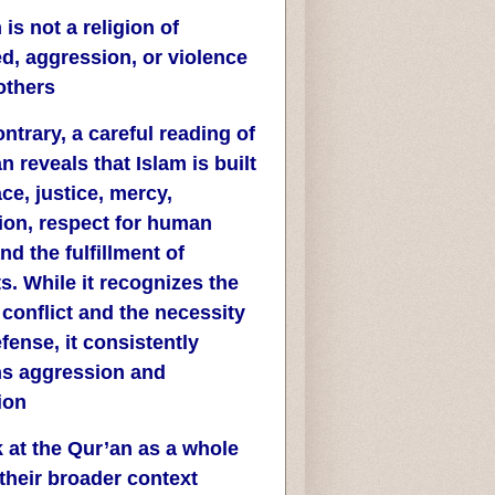
 is not a religion of
d, aggression, or violence
others.
ntrary, a careful reading of
n reveals that Islam is built
e, justice, mercy,
ion, respect for human
and the fulfillment of
. While it recognizes the
f conflict and the necessity
efense, it consistently
s aggression and
on.
k at the Qur’an as a whole
their broader context.