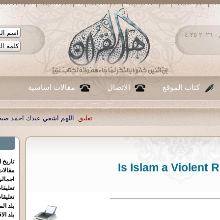
السبت ٠٨ - أغسطس - ٢٠٢٦ ٠٤:٣٥
كتاب الموقع
الاتصال
مقالات اساسية
.
تعليق:
|
...
تعليق:
|
اللهم اشفي عبدك احمد صبحي منصور
تعليق:
تاريخ 
Is Islam a Violent R
مقالا
اجمالي
تعليقا
تعليقا
بلد الم
بلد الا