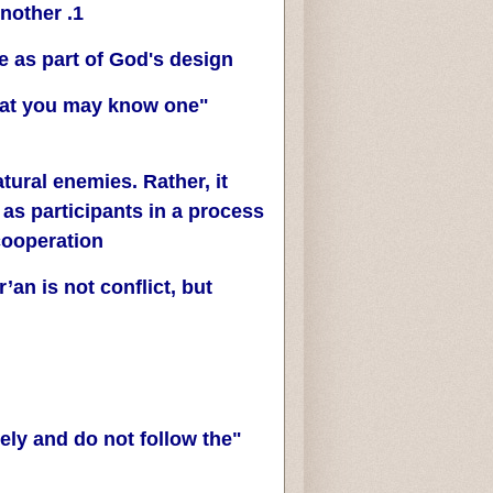
1. Human Beings Were Created to Know One Another
 as part of God's design:
that you may know one
ural enemies. Rather, it
as participants in a process
ooperation.
an is not conflict, but
ely and do not follow the