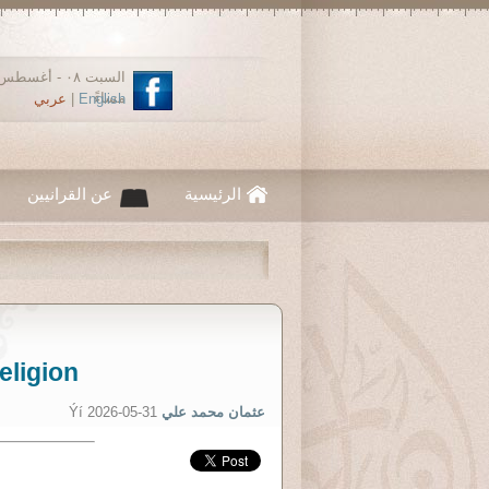
مساءً
عربي
|
English
الرئيسية
عن القرانيين
eligion
Ýí 2026-05-31
عثمان محمد علي