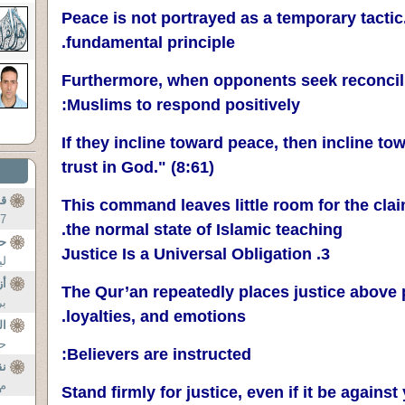
Peace is not portrayed as a temporary tactic.
fundamental principle.
Furthermore, when opponents seek reconcilia
Muslims to respond positively:
"If they incline toward peace, then incline to
trust in God." (8:61)
قف
This command leaves little room for the clai
 ...
the normal state of Islamic teaching.
ح
3. Justice Is a Universal Obligation
..
أز
The Qur’an repeatedly places justice above p
..
loyalties, and emotions.
ال
..
Believers are instructed:
نق
..
"Stand firmly for justice, even if it be agains