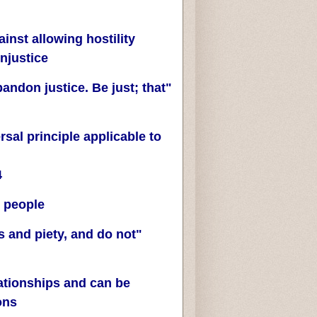
inst allowing hostility
njustice:
bandon justice. Be just; that
sal principle applicable to
ot Aggression
people:
s and piety, and do not
lationships and can be
ns.