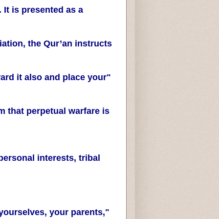
 It is presented as a
tion, the Qur’an instructs
ward it also and place your
m that perpetual warfare is
ersonal interests, tribal
t yourselves, your parents,