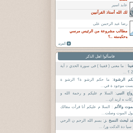
عابد اسير
لك الله أستاذ القرآنيين
رضا عبد الرحمن على
مطالب مشروعة من الرئيس مرسي
وحكومته ..؟
فاسألوا اهل الذكر
ينا
: ما معنى ( قفينا ) فى سورة الحدي د آية
27 ؟
كم الرشوة
: ما حكم الرشو ة؟ الرشو ة
ليست موجود ة في.
واج النبى
: السلا م عليكم و رحمة الله و
بركات ه اريد ان.
موت والألم
: السلا م عليكم أنا قرأت مقالك
حول الموت وصلت.
د لبحث النسخ .ز
: بسم الله الرحم ن الرحي
م سيا دة الدكت ور/ .