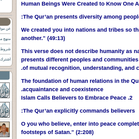
The Qur’an presents diversity among people
عن موقع
"We created you into nations and tribes so 
another." (49:13)
منهج مو
شروط ا
This verse does not describe humanity as nat
presents different peoples and communities 
اشترك ب
of mutual recognition, understanding, and c
The foundation of human relations in the Qur’
acquaintance and coexistence.
2. Islam Calls Believers to Embrace Peace
The Qur’an explicitly commands believers:
"O you who believe, enter into peace complet
footsteps of Satan." (2:208)