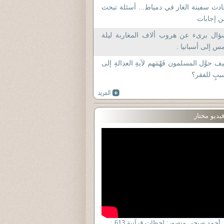
دث سفينة الغاز في دمياط... أسئلة تبحث
 إجابات
ؤال برىء عن هروب ألاف المغاربة ليلة
أمس إلى أسبانيا
ف حوَّل المسلمون فَهْمَهم لآيةِ العدالةِ إلى
بٍ للفقر؟
يديو مختار
د. أحمد صبحى منصور: لحظات قرآنية 613 :