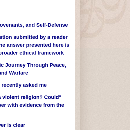
Covenants, and Self-Defense
estion submitted by a reader
The answer presented here is
broader ethical framework.
ic Journey Through Peace,
 and Warfare
 recently asked me:
 a violent religion? Could
er with evidence from the
"
r is clear: