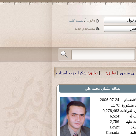
/
دخول
نسيت كلمة
مستخدم جديد
نسأل الله تعالى أن يمن بالشفا
تعليق:
|
شكرا جزيلا أستاذ حمد الحمد .أكرمكم الله 
بطاقة
عثمان محمد علي
2006-07-24
:
الانضمام
1170
:
ت منشورة
9,278,463
:
 القراءات
6,524
:
ت له
2,756
:
ت عليه
Egypt
:
يلاد
Canada
:
قامة