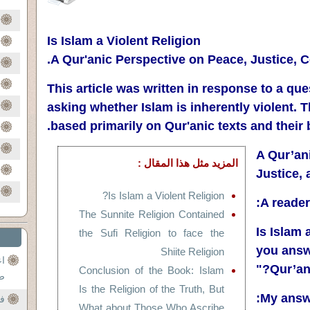
Is Islam a Violent Religion
.
A Qur'anic Perspective on Peace, Justice, 
This article was written in response to a qu
asking whether Islam is inherently violent. 
based primarily on Qur'anic texts and their 
A Qur’an
المزيد مثل هذا المقال :
Justice,
Is Islam a Violent Religion?
A reader
The Sunnite Religion Contained
"Is Islam
the Sufi Religion to face the
you answ
Shiite Religion
ا
Qur’an?
Conclusion of the Book: Islam
ص
Is the Religion of the Truth, But
My answe
 .
What about Those Who Ascribe