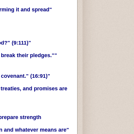
rming it and spread
"Who is more faithful to his covenant than God?" (9:111)
 break their pledges."
"Fulfill God's covenant whenever you make a covenant." (16:91)
treaties, and promises are
prepare strength:
an and whatever means are