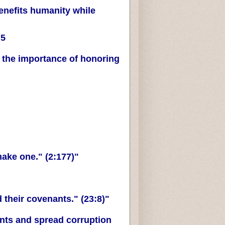
benefits humanity while
5. The Sanctity of Covenants and Agreements
s the importance of honoring
"Those who fulfill their covenant when they make one." (2:177)
"Those who faithfully observe their trusts and their covenants." (23:8)
ts and spread corruption: