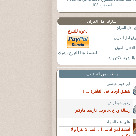
الصلاة ج 103
شارك اهل القران
 اهل القران
دعوة للتبرع
قع اهل القران
لنشر بالموقع
اضغط هنا للتبرع بشيك
النشرة الاكترونية
مقالات من الارشيف
ابراهيم عيسى
شقيق أوباما فى القاهرة ... !
زهير قوطرش
رسالة وداع ,غابريل غارسيا ماركيز
علي عبدالجواد
اسئلة لمن ادعى ان النبى لا يقرأ و لا
يكتب