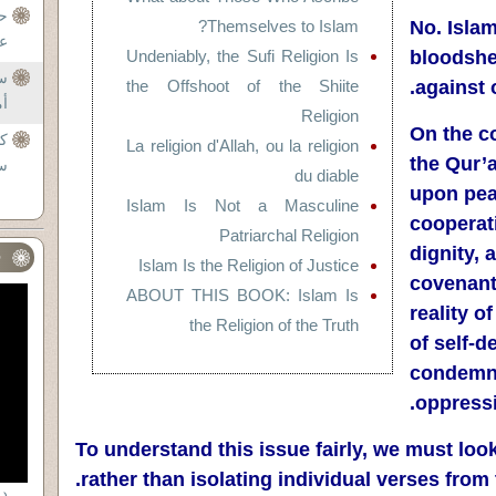
حا
Themselves to Islam?
No. Islam
عن
Undeniably, the Sufi Religion Is
bloodshe
س
the Offshoot of the Shiite
against 
 .
Religion
On the co
كي
La religion d'Allah, ou la religion
the Qur’a
سب
du diable
upon peac
Islam Is Not a Masculine
cooperat
Patriarchal Religion
dignity, 
ف
Islam Is the Religion of Justice
covenants
ABOUT THIS BOOK: Islam Is
reality o
the Religion of the Truth
of self-d
condemn
oppressi
To understand this issue fairly, we must loo
rather than isolating individual verses from 