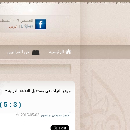
مساءً
English
|
عربي
الرئيسية
عن القرانيين
موقع التراث فى مستقبل الثقافة العربية ::
( 3 : 5 ) ملامح ثقافة المستقبل
آحمد صبحي منصور
Ýí 2015-05-02