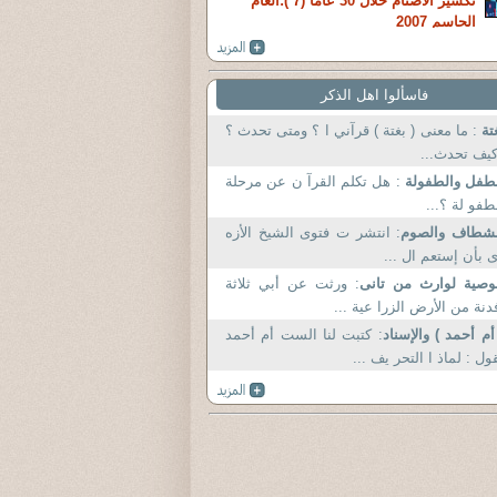
تكسير الأصنام خلال 30 عاما (7 ):العام
الحاسم 2007
فاسألوا اهل الذكر
تة
: ما معنى ( بغتة ) قرآني ا ؟ ومتى تحدث ؟
يف تحدث...
طفل والطفولة
: هل تكلم القرآ ن عن مرحلة
طفو لة ؟...
لشطاف والصوم
: انتشر ت فتوى الشيخ الأزه
 بأن إستعم ال ...
وصية لوارث من تانى
: ورثت عن أبي ثلاثة
دنة من الأرض الزرا عية ...
أم أحمد ) والإسناد
: كتبت لنا الست أم أحمد
ول : لماذ ا التحر يف ...