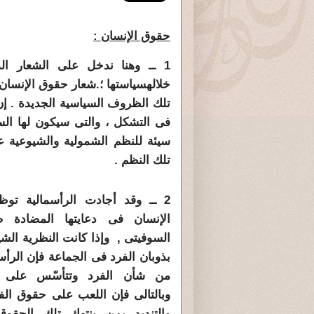
حقوق الإنسان
:
1 ــ وهنا ندخل على الشعار ال
خلاله
سياستها ؛.
شعار حقوق الإنسان 
تلك الظروف السياسية الجديدة . إن 
فى التشكل ، والتى سيكون لها الس
سيئة للنظم الشمولية والشيوعي
تلك النظم .
2 ــ وقد أجادت الرأسمالية ت
الإنسان فى دعايتها المضادة ضد
السوفيتى , وإذا كانت النظرية الش
بذوبان الفرد فى الجماعة فإن الرأس
من شأن الفرد وتتأسّس على إم
وبالتالى فإن اللعب على حقوق الفر
والتنديد بمن ينتهك تلك الحقو