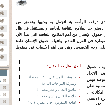
ذى ترفعه الرأسمالية لتجمل به وجهها وتحقق من
، وهو أحد الملامح الثقافية للحاضر والمستقبل فى ظل
حقوق الإنسان من أهم الملامح الثقافيه التى تبدأ الآن
يطرة فى القرن القادم .وانتهاك حقوق الإنسان عادة
ة على وجه الخصوص وهى من أهم الأسباب فى سقوط
المزيد مثل هذا المقال :
وظيف حقوق
 الاتحاد
جامعة المستقبل * بصنعاء..
يوعية تؤمن
مح
وسرقة الدراجات النارية
مالية تعلى
ال
ملامح القتال و تشريعاته – 1
كاناته ,
عن
ملامح القتال و تشريعاته – 2
د الانسان
إم
ثقافة المقريزى فى عصرنا ( 6 ):
ق كان من