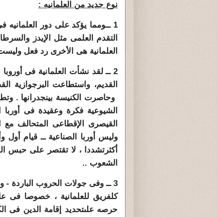
نوع جديد من العلمانيه :
1 ــومما يؤكد على دور
العلمانيه ف
التقدم العلمى
مثل الإيدز والسرطا
العلمانية هى الأخرى رد فعل وليست ف
2 ــ لقد نشأت العلمانية فى أوروب
القديم، واستطاعت البرجوازية القضا
وحاصرت الكنيسة بين
جدرانها . وتط
الشيوعية فكرة وعقيدة فى أوربا ا
القيصرى الإقطاعى المتحالف مع ال
وليس أوربا الصناعية ــ قيام أول 
أكثر
تشددا ، لا تقتصر على حبس الدي
الشعوب ..
3 ــ وفى جولات الحروب الباردة - و
كل
فريق للعلمانية ، خصوصا فى علاق
حرصه على
تحديد إقامة الدين فى ا