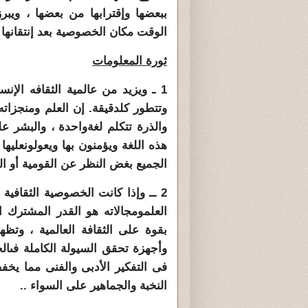
ببعضها وإقترابها من بعضها ، ويبر
الوقت مكان الخصوصية بعد إنتقانها وا
ثورة المعلومات
1 ـ ويزيد من عالمية الثقافه الإن
وتتطور كل
دقيقة. إ
ن العلم ومنجزاته 
والذرة تتكلم لغة
واحدة ، والبشر عل
هذه اللغة ويؤمنون بها ويعولون
عليها
الجميع بغض النظر عن القومية أو ال
2 ــ وإذا كانت الخصوصية الثقافية 
العلم
ومجالاته هو القدر المشترك ا
بقوة على الثقافة العالمية ، وت
وأجهزة تحقق السيولة الكاملة فى
ال
فى التفكير الأدبى والفنى مما يخ
النخبة والجماهير على السواء ..