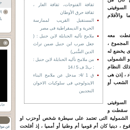
جل
ثقافة الفتوحات، ثقافة العار ،
 السوفيتى
ال
ثقافة حرق الأوطان
 والأفلام
با
المستقبل القريب لممارسة
الحرية و الديمقراطية فى مصر
سقطت معه
ملامح تأليه الحنابلة لابن حنبل : (
ف
 المجموع ،
جعل ضرب ابن حنبل ضمن تراث
ى يخضع له
الدين السُّنى)
أو الشمولى
من ملامح تأليه الحنابلة لابن حنبل :
لك النظام
: ب3 ف 5 / 14
اد ، إذن هى
ق 1 /4: مدخل عن ملامح البناء
 الشعب أو
الايدولوجي فى سلوكيات الاخوان
النجديين
 السوفيتى
خان
ا سقطت و
لشمولية التى تعتمد على سيطرة شخص أو
حزب او
فوع ،
دينيا كان أم قوميا أم وطنيا أو أمميا ، إذ أفلحت
عن موقع