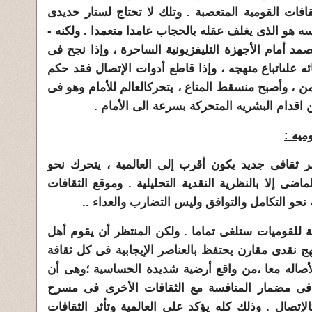
ثقافات القومية المتعصبة . وتلك لا تحتاج لستار حديدى
سه هو الذى يغلف عقله بالحجاب عامدا متعمدا . ولكنه -
صمد أمام الأجهزة التليفزيونية الساحرة ، وإذا نجح فى
ه على
اتباع منهجه ، وإذا قاطع أدوات الإتصال فقد حكم
ن ، وأصبح من
سقط المتاع ، يتحرك
العالم للأمام وهو فى
 اقدام البشري
ه المتحركة بسرعة الى الأمام .
ميه :
صر ثقافى جديد يكون أقرب إلى العالمية ، يتحرك نحو
ماضى إلا بالنظرية النقدية التحليلية . وموقع الثقافات
نحو التكامل والتوافق وليس التضارب والعداء ..
فية للقوميات ستلغى تماما . ولكن المنتظر أن يقوم أهل
هج نقدى مقارن يحتفظ بالعناصر الإيجابية فى كل ثقافة
الأصاله معا ،من واقع أرضية شديدة الحساسية ؛وهى أن
ى مضمار المنافسة مع الثقافات الأخرى فى مسرح
الإتصال . وذلك كله يؤكد على العالمية وتأثر الثقافات