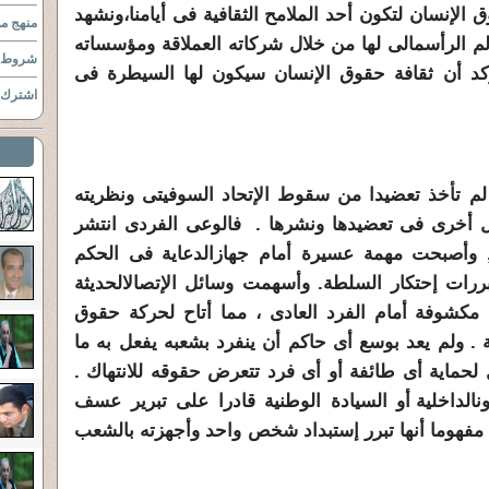
الإنسان لتكون أحد الملامح الثقافية فى أيامنا،
ونشهد
منهج مو
لم الرأسمالى لها من خلال شركاته العملاقة ومؤسساته
شروط ا
يؤكد أن ثقافة حقوق الإنسان سيكون لها السيطرة فى
اشترك ب
 لم تأخذ تعضيدا من سقوط الإتحاد السوفيتى ونظريته
أخرى فى تعضيدها ونشرها . فالوعى الفردى انتشر
 , وأصبحت مهمة عسيرة أمام جهاز
الدعاية فى الحكم
بررات إحتكار السلطة. وأسهمت وسائل الإتصال
الحديثة
مكشوفة أمام الفرد العادى ، مما أتاح لحركة حقوق
ية . ولم يعد بوسع أى حاكم أن ينفرد بشعبه يفعل به ما
 لحماية أى طائفة أو أى فرد تتعرض حقوقه للانتهاك .
ن
الداخلية أو السيادة الوطنية قادرا على تبرير عسف
مفهوما أنها تبرر إستبداد شخص واحد وأجهزته بالشعب