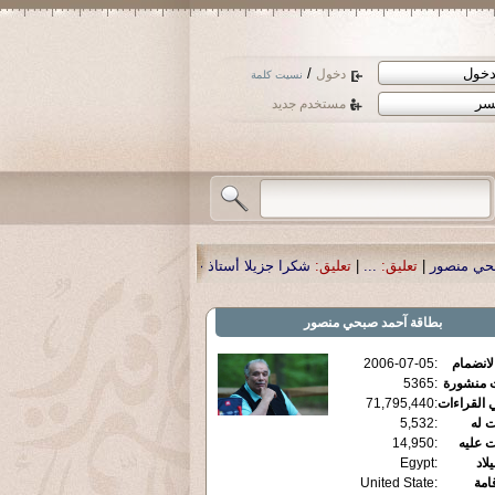
/
دخول
نسيت كلمة
مستخدم جديد
كرا جزيلا أستاذ حمد الحمد .أكرمكم الله .
|
تعليق:
نسأل الله تعالى أن يمن بالشفاء
بطاقة
آحمد صبحي منصور
الانضمام
:
2006-07-05
ت منشورة
:
5365
 القراءات
:
71,795,440
ت له
:
5,532
ت عليه
:
14,950
يلاد
:
Egypt
قامة
:
United State