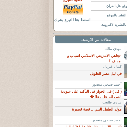
قع اهل القران
لنشر بالموقع
اضغط هنا للتبرع بشيك
النشرة الاكترونية
مقالات من الارشيف
مهدي مالك
اتجاهي الامازيغي الاسلامي اسباب و
اهداف ؟
كمال غبريال
في ليل مصر الطويل
آحمد صبحي منصور
( قل ) فى الحوار فى التأكيد على عبودية
النبى لله جل وعلا �
شادي طلعت
مولد الطفل البني .. قصة قصيرة
آحمد صبحي منصور