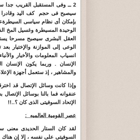
2 ــ وفى المستقبل القريب جدا ست
سيصبح فى حجم
كف اليد وقادرا 
بإمكان أى نظام سياسى السيطرة
ع
الوحيدة المسيطرة وغسيل المخ الذ
العقل البشرى سيصبح مسرحا يستق
الوعى إلى الموازنة والإختيار بع
انسياب المعلومات والأخبار والأنب
الإنسان . وربما يكون الإنسان 
والمشاهير ، إذ ستعمل أجهزة الإعل
وإذا كانت وسائل الإتصال قد اخترق
عنفوانه فما بالنا بوسائل الإتصال
الإتحاد السوفيتى الذى كان ؟..!!
عصر القومية العالميه :
لقد كان الستار الحديدى معنى سيا
السوفيتى على نفسه ، إلا إن هناك 