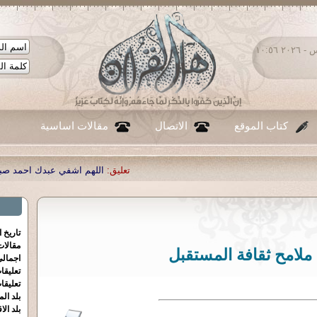
الخميس ٠٦ - أغسطس - ٢٠٢٦ ١٠:٥٦
كتاب الموقع
الاتصال
مقالات اساسية
تعليق:
اللهم اشفي عبدك احمد صبحي منصور
|
تعليق:
...
|
تعليق:
ش
تاريخ 
مقالا
اجمالي
تعليقا
تعليقا
بلد الم
بلد الا