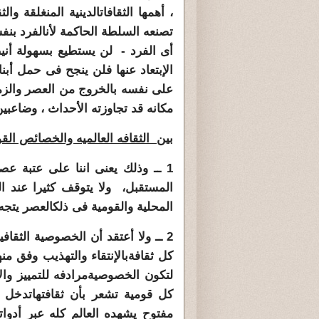
، أهمها الثقافات
الدينية المنغلقة وال
تصنعه السلطة الحاكمة لأن
الفرد بنف
أى الفرد - لن يستطيع بسهولة أن
ي
الإبتعاد عنها فلن ينجح فى حمل أبنائ
على نفسه بالخروج من العصر والزم
مكانه قد تجاوزته الأحداث ، وضاع
بين
بين الثقافه العالميه والخصائص القو
1 ــ وذلك يعنى اننا على عتبة ع
المستقبل،
ولا يتوقف كثيرا عند ال
المحلية والقومية فى ذلك
العصر يتجه 
2 ــ ولا أعتقد أن الخصوصية الثقا
كل ثقافة
بالإنتقاء والتهذيب وفق من
لتكون الخصوصية
مرادفه للتمييز و
كل قومية تشعر بأن ثقافتها
تدخل ف
مفتوح يشهده العالم كله عبر أدوات