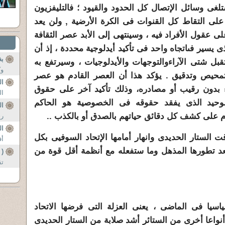
لغى وسائل الإتصال كل الحدود والقيود ؛ فالتليفزيون
على التقاط كل القنوات فى الكرة الأرضية , ولن يعد
لى عقول الأفراد فيه ، وسينتهى إلى الأبد عصر الثقافة
ى يسير فى
اتجاه واحد فى تأكيد أيدلوجية محددة ، إذ أن
بغ
بل شتى الآراء
والتوجهات والأيدلوجيات ، وسيرتفع به
وك
د تمحيص وتدقيق . يؤكد هذا أن العصر القادم هو عصر
ال
اء بدون رقيب أو مصادره
،
وذلك تأكيد آخر على حقوق
ال
الوحيد الذى يفقد حقوقه فى الخصوصية هو الحاكم
ا
ام على كشف كل دقائق حياتهم بالصدق أو بالكذب ..
رى
ال
ت الستار الحديدى وانهار أمامها الإتحاد السوفيى بكل
أف
 بعد تطورها المذهل وما ستفعله مع أنظمة أقل قوة من
( 
تق
سيا فى الماضى ، يعنى العزلة التى فرضها الاتحاد
أنواعا أخرى من الستائر أشد صلابة من الستار الحديدى