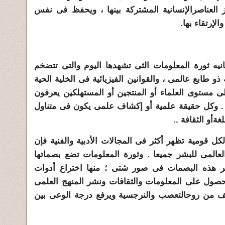
ز العناصرالإنسانية المشتركة بينها ، ويحفظ فى نفس
لإرتقاء بها.
سانيه ثورة المعلومات الثى تشهدها اليوم والتى تتضخم
ذو طابع عالمى ، والقوانين الفيزيائية فى الخلية الحية
ى مستوى العلماء أو المنتجين أو المستهلكين يعرفون
 . وكل حقيقة علمية أو إكشاف علمى يكون فى متناول
لغة
أو الثقافة ..
لكل قومية تظهر أكثر فى المجالات الأدبية والفنية فإن
لعالمى للبشر جميعا . وثورة المعلومات تضع بصماتها
ظهر هذه البصمات فى صور شتى ؛ منها اختراع أدوات
حصول على المعلومات والثقافات ونشر المنهج العلمى
فف من روح
التعصب والنرجسية ويرفع درجة الوعى بين