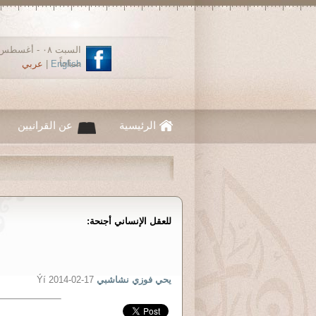
صباحاً
English
|
عربي
الرئيسية
عن القرانيين
للعقل الإنساني أجنحة:
يحي فوزي نشاشبي
Ýí 2014-02-17