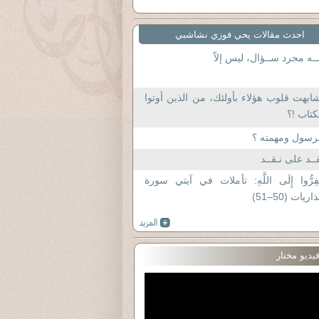
احدث مقالات يحي فوزي نشاشبي
ــه مجرد ســؤال، ليس إلاّ
ابهت قلوب هؤلاء بأولئك، من الذين أوتوا
كتاب !؟
رسول ومهمته ؟
ــد على نـقــد
فِرُّوا إِلَى اللَّهِ: تأملات في آيتي سورة
ذاريات (50–51)
يديو مختار