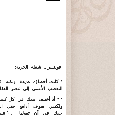
فولتــير .. شعلة الحرية:
* كانت أخطاؤه عديدة ولكنه
التعصب الأعمى إلى عصر العقل
* " أنا أختلف معك في كل كلمة 
ولكنـني سوف أدافع حتى ا
حقك في أن تقولها " . ( ت