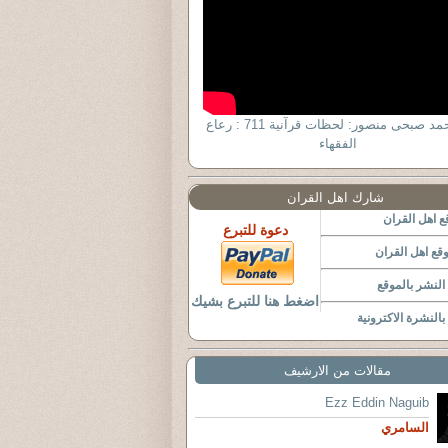
د. أحمد صبحى منصور: لحظات قرآنية 711 : رعاع
الفقهاء
شارك اهل القران
 اهل القران
دعوة للتبرع
قع اهل القران
لنشر بالموقع
اضغط هنا للتبرع بشيك
النشرة الاكترونية
مقالات من الارشيف
Ezz Eddin Naguib
السامري