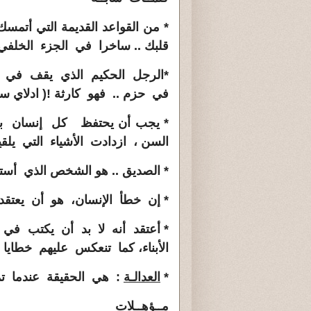
* من القواعد القديمة التي أتم
قلبك .. ساخرا في الجزء الخلف
*
الرجل الحكيم الذي يقف في ح
في حزم .. فهو كارثة
!
( ادلاي س
* يجب أن يحتفظ كل إنسان ب
السن ، ازدادت الأشياء التي يلقي
* الصديق .. هو الشخص الذي أست
* إن خطأ الإنسان، هو أن يعت
* أعتقد أنه لا بد أن يكتب ف
الأبناء، كما تنعكس عليهم خطايا ال
*
العدالـة
:
هي الحقيقة عندما تما
مــؤهــلات