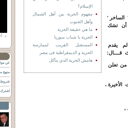
الإسلام؟
مفهوم الحرية بين أهل الشمال
الساخر '
وأهل الجنوب
 أن تشك
ما هي حقيقة الحرية
الحرية يا شباب سوريا
ه لم يقدم
المستقبل القريب لممارسة
 قــــال:
الحرية و الديمقراطية فى مصر
هامش الحرية الذي يتآكل
عن موقع
 من تعلن
منهج مو
شروط ا
 الأخيرة ،
اشترك ب
،