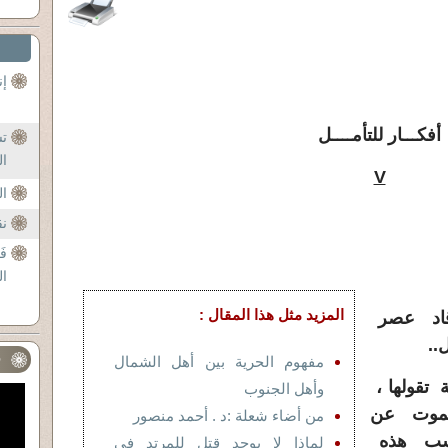
إن
أفكـــار للتأمــــل
تش
ال
V
ال
نق
فَ
ال
المزيد مثل هذا المقال :
 قاد عصر
..
ف
مفهوم الحرية بين أهل الشمال
تقولها ،
وأهل الجنوب
لموت عن
من أضاء شعلة :د . أحمد منصور
نسب هذه
لماذا لا يوجد قتل للمرتد في