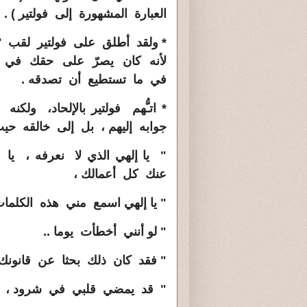
العبارة المشهورة إلى فولتير ) .
* ولقد أطلق على فولتير لقب ' 
لأنه كان يصرّ على حقك في
في ما تستطيع أن تصدقه .
* اتـُّهم فولتير بالإلحاد، ولكن
جوابه إليهم ، بل إلى خالقه حيث
"
يا إلهي الذي لا نعرفه ، يا
عنك كل أعمالك ،
" يا إلهي اسمع مني هذه الكلمات
" لو أنني أخطأت يوما ..
" فقد كان ذلك بحثا عن قانونك 
" قد يمضي قلبي في شرود ،