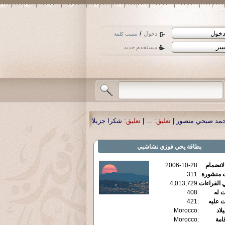
/
دخول
نسيت كلمة
مستخدم جديد
ليق:
...
|
تعليق:
شكرا جزيلا أستاذ حمد الحمد .أكرمكم الله .
|
تعليق:
نسأل الله تعا
بطاقة
يحي فوزي نشاشبي
الانضمام
:
2006-10-28
ت منشورة
:
311
 القراءات
:
4,013,729
ت له
:
408
ت عليه
:
421
يلاد
:
Morocco
قامة
:
Morocco