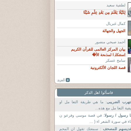
لطفية سعيد
لِكَيْلَا يَعْلَمَ مِن بَعْدِ عِلْمٍ شَيْئًا
كمال غبريال
الجهل والجهالة
آحمد صبحي منصور
بيان المركز العالمى للقرآن الكريم
إستنكارا لمذبحة الأ�
سامح عسكر
قصة اللجان الألكترونية
فاسألوا اهل الذكر
تهرب الضريبى
: ما هي طريقة التعا مل او
فية التعا مل مع هذه...
ا رسول / رسولا
: في قصة موسى وفرعو ن
ء في سورة الشعر اء ( ...
قديسهم للمصحف
: سمعتك تقول ان المحم