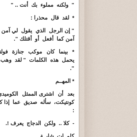
" ولكنه مملوء بك أنت .. "
* لقد قال محذرا :
" إن الرجل الذي يقول لي آمن 
آمن كما أفعل أو أقتلك ".
* بينما كان موكب جنازة فول
يحمل هذه الكلمات
" لقد وهب ل
".
*
المهــم
بعد أن اشترى الممثل الكوميدي
كونتيكت، سأله صديق عما إذا ك
:
- كلا .. ولكن الدجاج يعرف
!
.
كلمــات شابــة