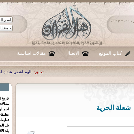
السبت ٠٨ - أغسطس - ٢٠٢٦ ٠٦:١٣
كتاب الموقع
الاتصال
مقالات اساسية
تعليق:
اللهم اشفي عبدك احمد صبحي منصور
|
تع
تاريخ 
مقالا
شعلة الحرية
اجمالي
تعليقا
تعليقا
بلد الم
بلد الا