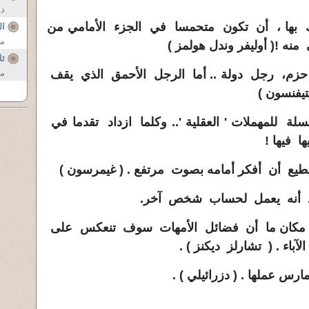
دي
سك بها ، أن تكون متحمسا في الجزء الأمامي من
ال
مث
ي منه
!
( أوليفر وندل هولمز )
ثل
زم، رجل دولة .. أما الرجل الأحمق الذي يقف
مر
تيفنسون )
سلة للمهملات
' العقلية '
.. وكلما ازداد تقدما في
ها فيها
!
طيع أن أفكر أمامه بصوت مرتفع . ( غيمرسون )
قد أنه يعمل لحساب شخص آخر.
ي مكان ما أن فضائل الأمهات سوف تنعكس على
آباء . ( تشارلز ديكنز ) .
رس عملها . ( دزرائيلي ) .