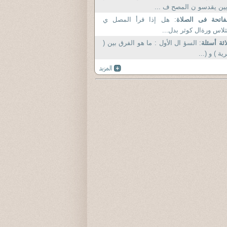
ين يقدسو ن المصح ف ...
فاتحة فى الصلاة
: هل إذا قرأ المصل ي
لاس ورةال كوثر بدل...
اثة أسئلة
: السؤ ال الأول : ما هو الفرق بين (
ية ) و (...