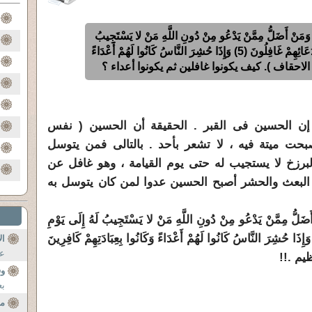
أَضَلُّ مِمَّنْ يَدْعُو مِنْ دُونِ اللَّهِ مَنْ لا يَسْتَجِيبُ
لَهُ إِلَى يَوْمِ الْقِيَامَةِ وَهُمْ عَنْ دُعَائِهِمْ غَافِلُونَ (5) وَإِذَا حُشِرَ النَّاسُ كَانُوا لَهُمْ أَعْدَاءً
إن الحسين فى القبر . الحقيقة أن الحسين ( نفس
حت ميتة فيه ، لا تشعر بأحد . بالتالى فمن يتوسل
رزخ لا يستجيب له حتى يوم القيامة ، وهو غافل عن
اء البعث والحشر أصبح الحسين عدوا لمن كان يتوسل به
مِمَّنْ يَدْعُو مِنْ دُونِ اللَّهِ مَنْ لا يَسْتَجِيبُ لَهُ إِلَى يَوْمِ
ِيَامَةِ وَهُمْ عَنْ دُعَائِهِمْ غَافِلُونَ (5) وَإِذَا حُشِرَ النَّاسُ كَانُوا لَهُمْ أَعْدَاءً وَكَانُوا بِعِبَادَتِهِمْ كَافِرِينَ
ال
عن
و
بع
م