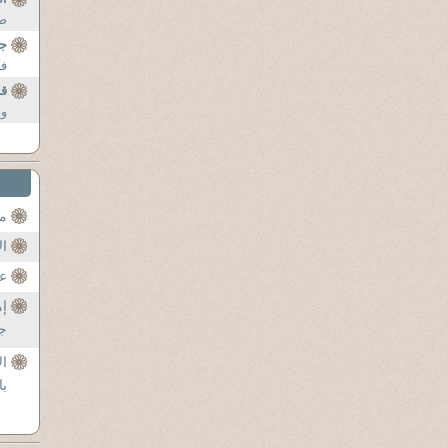
صا
جه
فك
قف
وب
مح
ال
عن
إم
جل
ال
با