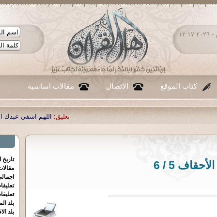
الجمعة ٠٧ - أغسطس - ٢٠٢٦ ١٢:١٧
كتاب الموقع
الاتصال
مقالات اساسية
تعليق:
اللهم اشفي عبدك احمد صبحي منصور
|
تاريخ 
الأحقاف 5 / 6
مقالا
اجمالي
تعليقا
تعليقا
بلد الم
بلد الا