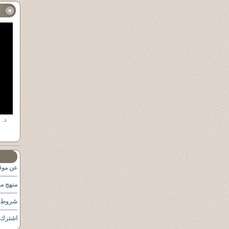
ف
عن موقع
منهج مو
شروط ا
اشترك ب