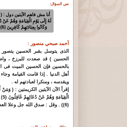
نص السؤال:
أنا مش فاهم الآيتين دول : ( وَمَنْ 
وَكَانُوا بِعِبَادَتِهِمْ كَافِرِينَ (6) الاحقاف ). كيف يكونوا غافلين ثم يكونوا أعداء ؟
آحمد صبحي منصور :
الذى يتوسل بقبر الحسين يتصور 
الحسين ) قد صعدت للبرزخ ، واصب
بالحسين فإن الحسين الميت فى الب
أهل الدنيا . إذا قامت القيامة وج
ويقدسه ، ومنكرا لعبادتهم له .
إقرأ الآن الآيتين الكريمتين : ( وَمَنْ أَضَلُّ 
الْق
(6)) . وقل : صدق الله جل وعلا العظيم .!!