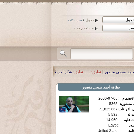
/
دخول
نسيت كلمة
مستخدم جديد
تعليق:
...
|
تعليق:
شكرا جزيلا أستاذ حمد الحمد .أكرمكم الله .
|
تعليق:
نسأل الله ت
بطاقة
آحمد صبحي منصور
الانضمام
:
2006-07-05
ت منشورة
:
5365
 القراءات
:
71,825,867
ت له
:
5,532
ت عليه
:
14,950
يلاد
:
Egypt
قامة
:
United State