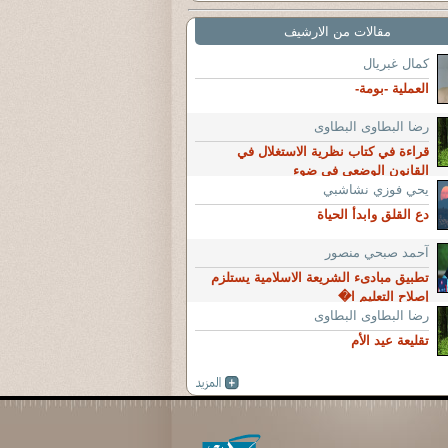
مقالات من الارشيف
كمال غبريال
العملية -بومة-
رضا البطاوى البطاوى
قراءة في كتاب نظرية الاستغلال في
القانون الوضعي في ضوء
يحي فوزي نشاشبي
دع القلق وابدأ الحياة
آحمد صبحي منصور
تطبيق مبادىء الشريعة الاسلامية يستلزم
إصلاح التعليم ا�
رضا البطاوى البطاوى
تقليعة عيد الأم