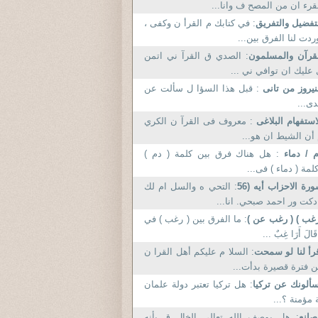
قرء ان من المصح ف وانا...
تفضيل والتفريق
: في كتابك م القرأ ن وكفى ،
ردت لنا الفرق بين...
قرآن والمسلمون
: الصدي ق القرآ ني اتمن
عليك ان توافي ني ...
نيروز من تانى
: قبل هذا السؤا ل سألت عن
ى...
استفهام البلاغى
: معروف فى القرآ ن الكري
أن الشيط ان هو...
 / دماء
: هل هناك فرق بين كلمة ( دم )
لمة ( دماء ) فى...
رة الاحزاب أيه (56
: التحي ه والسل ام لك
دكت ور احمد صبحي. انا...
غب ) ( رغب عن )
: ما الفرق بين ( رغب ) في
قَالَ أَرَا غِبٌ ...
رأ لنا لو سمحت
: السلا م عليكم أهل القرا ن
 فترة قصيرة بدأت...
ألونك عن تركيا
: هل تركيا تعتبر دولة علمان
 مؤمنة ؟...
صانع
: هل يوصف الله تعالى الخال ق بأنه