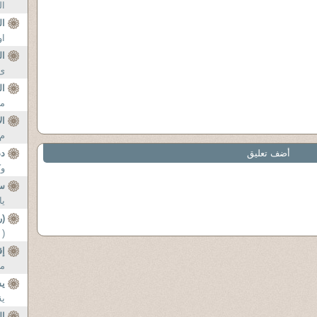
ال
ال
او
ال
ى 
ال
مد
ال
م 
أضف تعليق
دم
وك
سو
يا
(ر
( 
إق
من
يس
ية
ال