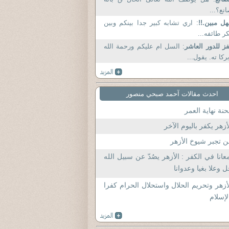
نع؟...
ل مبين.!!
: اري تشابه كبير جدا بينكم وبين
ر طائفه...
ز للدور العاشر
: السل ام عليكم ورحمة الله
ركا ته. يقول...
احدث مقالات آحمد صبحي منصور
نة نهاية العمر
أزهر يكفر باليوم الآخر
 تجبر شيوخ الأزهر
عانا في الكفر : الأزهر يصُدّ عن سبيل الله
 وعلا بغيا وعدوانا
أزهر وتحريم الحلال واستحلال الحرام كفرا
لإسلام