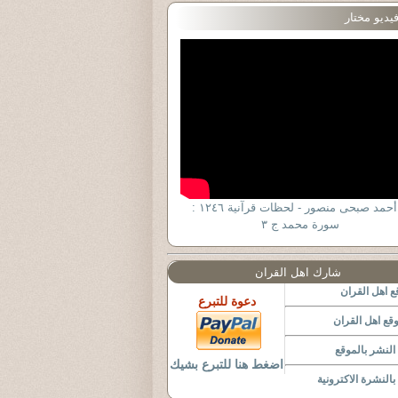
يديو مختار
د. أحمد صبحى منصور - لحظات قرآنية ١٢٤٦ :
سورة محمد ج ٣
شارك اهل القران
 اهل القران
دعوة للتبرع
قع اهل القران
لنشر بالموقع
اضغط هنا للتبرع بشيك
النشرة الاكترونية