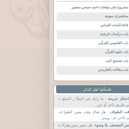
مشروع نشر مؤلفات احمد صبحي منصور
محاضرات صوتية
قاعة البحث القراني
باب دراسات تاريخية
باب القاموس القرآنى
باب علوم القرآن
باب تصحيح كتب
باب مقالات بالفارسي
فاسألوا اهل الذكر
احتكار جريمة
: ما رايك فى احتكا ر السلع ة
 طريق تاجر أو عن...
قت الطواف
: هل هناك وقت معين للطوا ف
د الاحر ام ، ومتى...
س المصحف بلا وضوء
: هل يجوز مس وقرأء ة