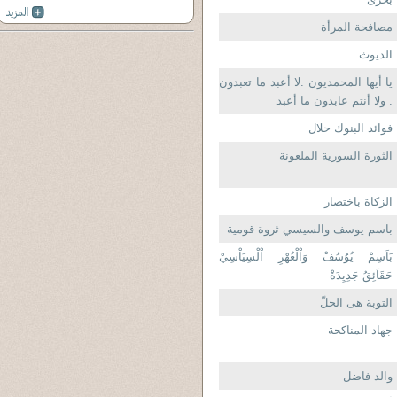
مصافحة المرأة
الديوث
يا أيها المحمديون .لا أعبد ما تعبدون
. ولا أنتم عابدون ما أعبد
فوائد البنوك حلال
الثورة السورية الملعونة
الزكاة باختصار
باسم يوسف والسيسي ثروة قومية
بَاَسِمْ يُوُسُفْ وَاْلْعُهْرِ اْلْسِيَاْسِيْ
حَقَاَئِقُ جَدِيِدَةْ
التوبة هى الحلّ
جهاد المناكحة
والد فاضل