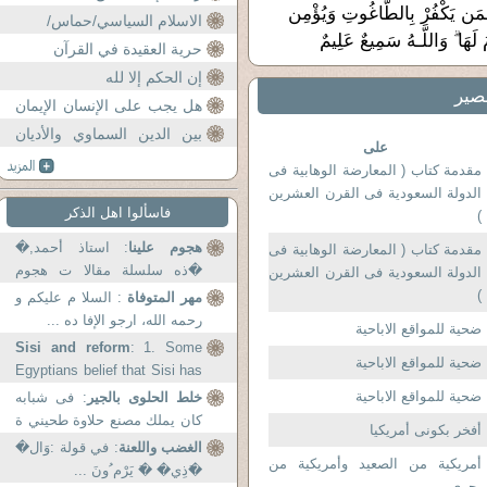
ۚ فَمَن يَكْفُرْ بِالطَّاغُوتِ وَيُؤْمِن
الاسلام السياسي/حماس/
لَهَا ۗ وَاللَّـهُ سَمِيعٌ عَلِيمٌ
حرية العقيدة في القرآن
إن الحكم إلا لله
نصير
هل يجب على الإنسان الإيمان
بكل ما يسمع أو يقرأ ..؟؟
بين الدين السماوي والأديان
على
الأرضية..
مقدمة كتاب ( المعارضة الوهابية فى
الدولة السعودية فى القرن العشرين
فاسألوا اهل الذكر
)
هجوم علينا
: استاذ أحمد,�
مقدمة كتاب ( المعارضة الوهابية فى
�ذه سلسلة مقالا ت هجوم
الدولة السعودية فى القرن العشرين
علي...
)
مهر المتوفاة
: السلا م عليكم و
رحمه الله، ارجو الإفا ده ...
ضحية للمواقع الاباحية
Sisi and reform
: 1. Some
ضحية للمواقع الاباحية
Egyptians belief that Sisi has
become a murtadd with that
ضحية للمواقع الاباحية
خلط الحلوى بالجير
: فى شبابه
speech earlier this...
كان يملك مصنع حلاوة طحيني ة
أفخر بكونى أمريكيا
وكان...
الغضب واللعنة
: في قولة :وَال�
أمريكية من الصعيد وأمريكية من
�َذِي� �َ يَرْم ُونَ ...
بحرى