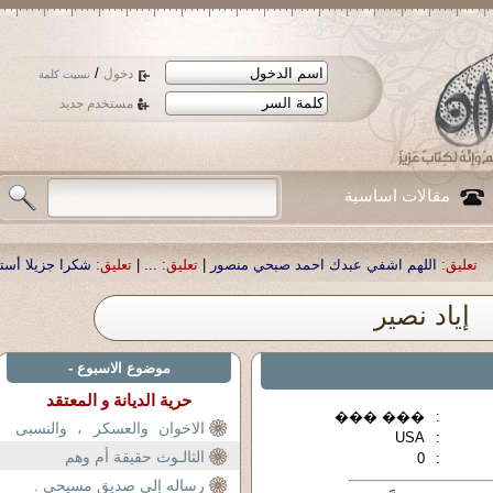
/
دخول
نسيت كلمة
مستخدم جديد
مقالات اساسية
شفي عبدك احمد صبحي منصور
|
تعليق:
...
|
تعليق:
شكرا جزيلا أستاذ حمد الحمد .أكر
إياد نصير
موضوع الاسبوع -
حرية الديانة و المعتقد
��� ���
:
الاخوان والعسكر ، والنسبى
USA
:
والمطلق
الثالـوث حقيقة أم وهم
0
:
رساله إلى صديق مسيحى .