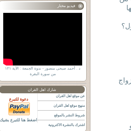
فيديو مختار
ا
ل؟
د . أحمد صبحى منصور - ندوة الجمعة : الآية ١٢١
من سورة البقرة
زواج
شارك اهل القران
عن موقع اهل القران
دعوة للتبرع
منهج موقع اهل القران
شروط النشر بالموقع
اضغط هنا للتبرع بشيك
اشترك بالنشرة الاكترونية