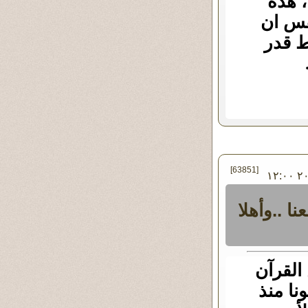
، هذه
نفس ان
ط قدر
[63851]
في الخميس ١٢ - يناير - ٢٠١٢ ١٢:٠٠
ا ..وأهلا
القرآن
نا منذ