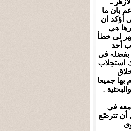
لأزهر ـ
م بأن ما
نى أؤكد ان
رها هى
هر لى خطأ
ب أحد
ف بفضله فى
لك استجلاب
خلاق
 بها جميعا
البحثية .
 معه فى
أن تترصّع
وى