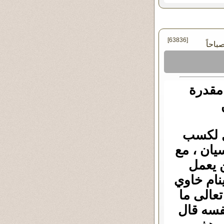
[63836]
 مقدرة
مل لكسب
يان ، مع
 يعمل
نام خاوي
تعالى ما
نفسه قال