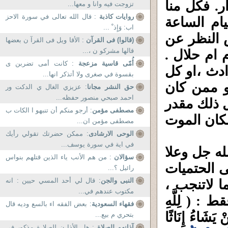
ر. فكل منا
تزوجت فيه وانا و معها...
روايات كاذبة
: قال الله تعالى في سورة الاحز
ام الساعة
اب: وَإِذ ْ ...
ض النظر عن
(قالوا) فى القرآن
: الأقا ويل فى القرآ ن بعضها
قالها مشركو ن ،...
 ام حلال .
أُمّى قاسية مزعجة
: كانت أمى تضربن ى
دث ،او كل
بقسوة في صغرى ولا أتذكر انها...
و ممن كان
حق النشر مجانا
: عزيزي الغال ي الدكت ور
احمد صبحي منصور حفظه...
 ذلك مقدر
مصطفى مؤمن
: أرجو منكم أن تنبهو ا الكات ب
مكان الموت
مصطفى مؤمن ان...
الوحى الارشادى
: ممكن حضرتك تقولي رأيك
في اية في سورة يوسف...
له جل وعلا
سؤالان
: من هم الأنب ياء الذين قتلهم بنواس
 الحتميات
رائيل ؟...
النبى والجن
: قال لي أحد المسي حيين : انه
ا لاتنجب ،
مكتوب عندهم في...
فقط :
(
لِلَّهِ
فقهاء السعودية
: بعض الفقه اء بالسع وديه قال
يَشَاءُ إِنَاثًا
بتحري م بيع...
آذانهم للصلاة
: هل الأذا ن للصلا ة مذكور فى