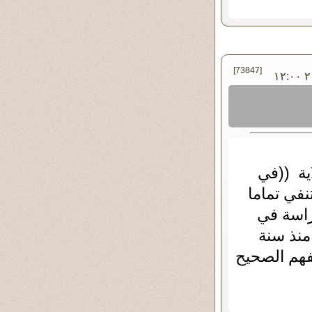
[73847]
في الثلاثاء ١٨ - فبراير - ٢٠١٤ ١٢:٠٠
ية ((في
نفي تماما
راسة في
منذ سنة
فهم الصحيح