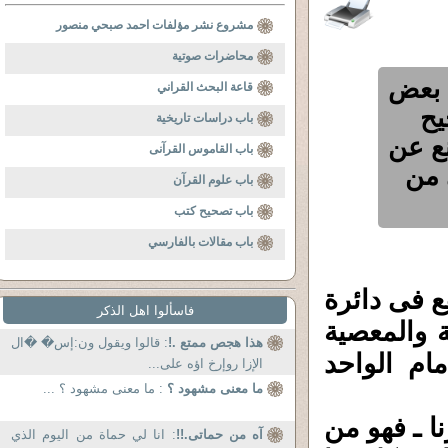
مشروع نشر مؤلفات احمد صبحي منصور
محاضرات صوتية
ا بعض
قاعة البحث القراني
يح
باب دراسات تاريخية
نع عن
باب القاموس القرآنى
 من
باب علوم القرآن
باب تصحيح كتب
باب مقالات بالفارسي
ع فى دائرة
فاسألوا اهل الذكر
 والمعصية
هذا هجص ممتع .!
: قالوا ويقول ون:إس� �ال
م الواحد
الإزا روإرخ اؤه على...
ما معنى مشهود ؟
: ما معنى مشهود ؟ ...
ا ـ فهو من
آه من حماتى.!!
: انا لي حماة من اليوم الذي