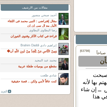
مقالات من الارشيف
آحمد صبحي منصور
مقال إفتراضى : النبى محمد فى اللقاء
الأول مع ال سى إن إن
رضا البطاوى البطاوى
قراءة في كتاب الآثار وفتوى الفوزان
إبراهيم دادي Brahim Daddi
[63798]
وَمِنْ النَّاسِ مَنْ يَتَّخِذُ مِنْ دُونِ اللَّهِ أَن�
أن
محمد عبد المجيد
مقطع من يوميات طفلة عربية
أصبحت
شادي طلعت
 بها لأنه
كنت عاقاً لأمي ولكن .. قصة حقيقية
 ــ إن شاء
في هذا