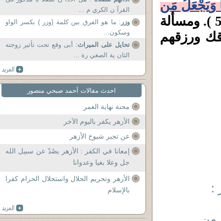
ثًا وَيَجْعَلُ مَن
القرآ ن الكري م ...
) ( الشورى 49 : 50 ). ومسألة
وزر
: ما هو الفرق بين كلمة (وزر ) بكسر الواو
وسكون...
ك ورزقهم
تحايل على الميراث
: أبى وقع تحت تأثير زوجته
الثان ية الصغي رة ...
احدث مقالات آحمد صبحي منصور
محنة نهاية العمر
الأزهر يكفر باليوم الآخر
عن تجبر شيوخ الأزهر
إمعانا في الكفر : الأزهر يصُدّ عن سبيل الله
جل وعلا بغيا وعدوانا
الأزهر وتحريم الحلال واستحلال الحرام كفرا
:
بالإسلام
 من