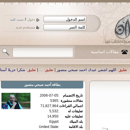
/
دخول
نسيت كلمة
مستخدم جديد
مقالات اساسية
في عبدك احمد صبحي منصور
|
تعليق:
...
|
تعليق:
شكرا جزيلا أستاذ حمد الحمد .أكرمك
بطاقة
آحمد صبحي منصور
تاريخ الانضمام
:
2006-07-05
مقالات منشورة
:
5365
اجمالي القراءات
:
71,827,964
تعليقات له
:
5,532
تعليقات عليه
:
14,950
بلد الميلاد
:
Egypt
بلد الاقامة
:
United State