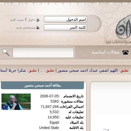
/
دخول
نسيت كلمة
مستخدم جديد
مقالات اساسية
بدك احمد صبحي منصور
|
تعليق:
...
|
تعليق:
شكرا جزيلا أستاذ حمد الحمد .أكرمكم ال
بطاقة
آحمد صبحي منصور
تاريخ الانضمام
:
2006-07-05
مقالات منشورة
:
5365
اجمالي القراءات
:
71,847,266
تعليقات له
:
5,532
تعليقات عليه
:
14,950
بلد الميلاد
:
Egypt
بلد الاقامة
:
United State