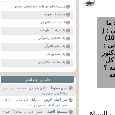
مشروع نشر مؤلفات احمد صبحي منصور
محاضرات صوتية
 ما
قاعة البحث القراني
 : (
باب دراسات تاريخية
فَعَصَوْا رَسُولَ رَبِّهِمْ فَأَخَذَهُمْ أَخْذَةً رَّابِيَةً (10)
باب القاموس القرآنى
نى :
باب علوم القرآن
كتور
باب تصحيح كتب
 كل
باب مقالات بالفارسي
مه ؟
ة
فاسألوا اهل الذكر
ليس صحيحا ا
: اتق شر من احسنت اليه . هل
هذا القول يتفق مع...
خير أجناد الأرض
: ما رأيك فى حديث ان فى
مصر خير أجناد الأرض ، وانت...
مستنقع الجهل
: أصدر الأزه ر مؤخرا ً فتوى
ب السياق .