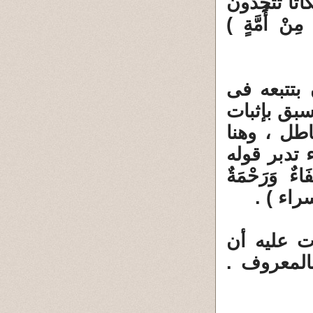
اثًا تَتَّخِذُونَ
 مِنْ أُمَّةٍ )
بتتبعه فى
سبق بإثبات
طل ، وهنا
 تدبر قوله
ءٌ وَرَحْمَةٌ
ت عليه أن
المعروف .