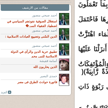
بِمَا تَعْمَلُونَ
مقالات من الارشيف
آحمد صبحي منصور
هَا فَاحْتَمَلَ
استغلال الصوفية نفوذهم السياسي في
إضطهاد الفقهاء السن�
آحمد صبحي منصور
ْمَاء اهْتَزَّتْ
الدين السّنى وتضييع العبادات الاسلامية :
آحمد صبحي منصور
َلْنَا عَلَيْهَا
تطبيق حرية الدين والرأى في الدولة
الاسلامية للنبى محم
أسامة قفيشة
مُؤْتَفِكَاتُ
الذين يحاربون الله
ةً رَّابِيَةً)(
حمدى البصير
فاتورة حوادث الطرق فى مصر
َى رَبْوَةٍ ذَاتِ