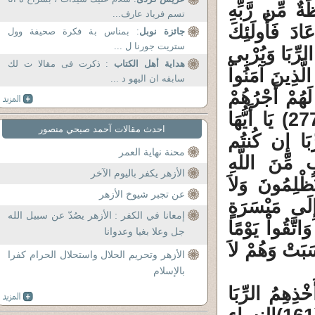
ةٌ مِّن رَّبِّهِ
تسم فرياد عارف...
ادَ فَأُولَئِكَ
جائزة نوبل
: بمناس بة فكرة صحيفة وول
ستريت جورنا ل ...
الرِّبَا وَيُرْبِي
هداية أهل الكتاب
: ذكرت فى مقالا ت لك
َ يُحِبُّ كُلَّ كَفَّارٍ أَثِيمٍ (276) إِنَّ الَّذِينَ آمَنُواْ
سابقه ان اليهو د ...
لَهُمْ أَجْرُهُمْ
عِندَ رَبِّهِمْ وَلاَ خَوْفٌ عَلَيْهِمْ وَلاَ هُمْ يَحْزَنُونَ (277) يَا أَيُّهَا
احدث مقالات آحمد صبحي منصور
ِّبَا إِن كُنتُم
محنة نهاية العمر
حَرْبٍ مِّنَ اللَّهِ
الأزهر يكفر باليوم الآخر
ظْلِمُونَ وَلاَ
عن تجبر شيوخ الأزهر
ٌ إِلَى مَيْسَرَةٍ
إمعانا في الكفر : الأزهر يصُدّ عن سبيل الله
َدَّقُواْ خَيْرٌ لَّكُمْ إِن كُنتُمْ تَعْلَمُونَ (280) وَاتَّقُواْ يَوْمًا
جل وعلا بغيا وعدوانا
َبَتْ وَهُمْ لاَ
الأزهر وتحريم الحلال واستحلال الحرام كفرا
بالإسلام
َخْذِهِمُ الرِّبَا