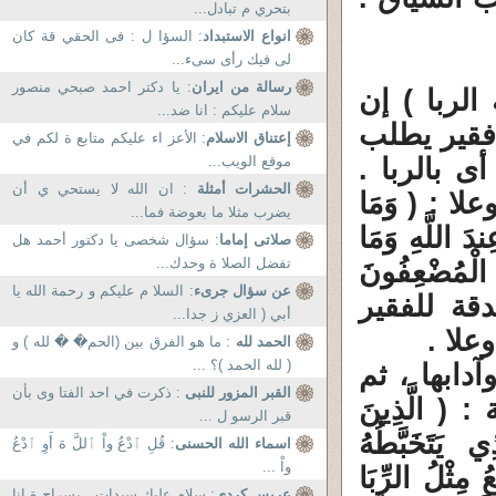
بتحري م تبادل...
انواع الاستبداد
: السؤا ل : فى الحقي قة كان
لى فيك رأى سىء...
رسالة من ايران
: يا دکتر احمد صبحي منصور
الربا ) إن
سلام عليکم : انا ضد...
 فقير يطلب
إعتناق الاسلام
: الأعز اء عليكم متابع ة لكم في
 بالربا .
موقع الويب...
الحشرات أمثلة
: ان الله لا يستحي ي أن
 : ( وَمَا
يضرب مثلا ما بعوضة فما...
ندَ اللَّهِ وَمَا
صلاتى إماما
: سؤال شخصى يا دكتور أحمد هل
تفضل الصلا ة وحدك...
 الْمُضْعِفُونَ
عن سؤال جرىء
: السلا م عليكم و رحمة الله يا
دقة للفقير
أبي ( العزي ز جدا...
علا .
الحمد لله
: ما هو الفرق بين (الحم� � لله ) و
( لله الحمد )؟ ...
ابها ، ثم
القبر المزور للنبى
: ذكرت في احد الفتا وى بأن
 الَّذِينَ
قبر الرسو ل ...
ي يَتَخَبَّطُهُ
اسماء الله الحسنى
: قُلِ ٱدْعُ واْ ٱللَّ هَ أَوِ ٱدْعُ
واْ ...
ُ مِثْلُ الرِّبَا
عريس كردى
: سلام عليك سيدات ، بسراح ة انا