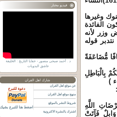
(161
النساء
فيديو مختار
بنوك وغيرها
ن الفائدة
 وزر لأنه
تدبر قوله
عَافًا مُّضَاعَفَةً
د . أحمد صبحى منصور - خفايا التاريخ : الخليفة
عاشق البدويات
نَكُمْ بِالْبَاطِلِ
شارك اهل القران
عن موقع اهل القران
دعوة للتبرع
منهج موقع اهل القران
شروط النشر بالموقع
رْضَاتِ اللَّهِ
اضغط هنا للتبرع بشيك
 وَابِلٌ فَآتَتْ
اشترك بالنشرة الاكترونية