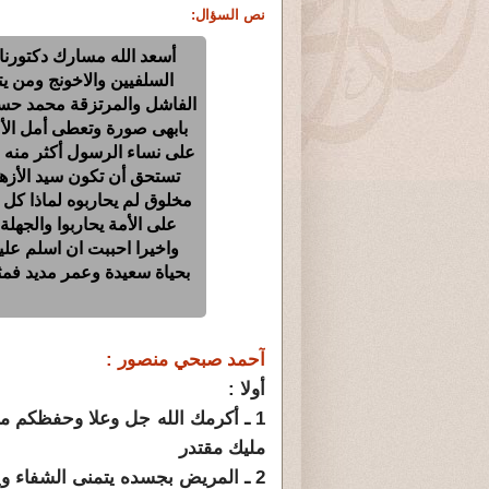
نص السؤال:
أسعد الله مسارك دكتورنا
السلفيين والاخونج ومن ي
الفاشل والمرتزقة محمد حسا
بابهى صورة وتعطى أمل الأمة
على نساء الرسول أكثر منه 
تستحق أن تكون سيد الأزهر
مخلوق لم يحاربوه لماذا كل
على الأمة يحاربوا والجهل
واخيرا احببت ان اسلم علي
بحياة سعيدة وعمر مديد فمث
آحمد صبحي منصور :
أولا :
1 ـ أكرمك الله جل وعلا وحفظكم م
مليك مقتدر
2 ـ المريض بجسده يتمنى الشفاء ويأخذ الدواء .