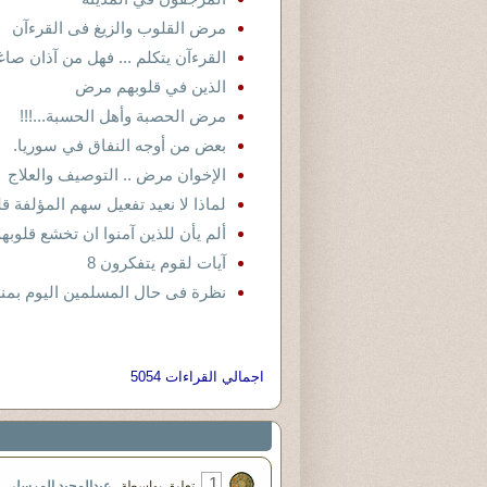
مرض القلوب والزيغ فى القرءآن
القرءآن يتكلم ... فهل من آذان صاغية
الذين في قلوبهم مرض
مرض الحصبة وأهل الحسبة...!!!
بعض من أوجه النفاق في سوريا.
الإخوان مرض .. التوصيف والعلاج
لماذا لا نعيد تفعيل سهم المؤلفة قل
ألم يأن للذين آمنوا ان تخشع قلوبهم
آيات لقوم يتفكرون 8
نظرة فى حال المسلمين اليوم بمن
اجمالي القراءات 5054
1
تعليق بواسطة
عبدالمجيد المرسلى
في