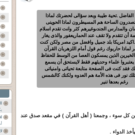
 الفاضل .تحية طيبة وبعد سؤالى لحضرتك لماذا
تصدرون الساحة هم المسيطرون لماذا الحوينى
ن والمدارس الجندىوغيرهم كثر وانت تقدم اسلام
 أن تتقدم ولا تقف عند الحماريعفور والذى يغار
.اكيد امريكا بلد جميل وافضل من مصر ولكن كنت
 لماذا حاربوك رغم قول أمام اللزهربان القرآن
 الخيرين الذين يمسكون العصا من الوسط للحفاظ
ة يعتبروا علماء وحديثهم فقط لايستحق أن يسمع
ك فقد كنت فى الصفحة متابعة تحياتى وامنياتى
لك نور فى هذه الأمة هم العدوه ولكنك كالشمس
رغم بعدها تنير
ال
يك
ن كل سوء ، وجمعنا ( أهل القرآن ) في مقعد صدق عند
اق
أم
لا