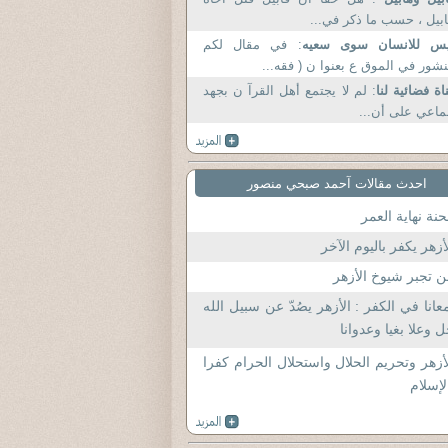
بيل ، حسب ما ذكر في...
يس للانسان سوى سعيه
: في مقال لكم
شور في الموق ع بعنوا ن ( فقه...
اة فضائية لنا
: لم لا يجتمع أهل القرآ ن بجهد
اعي على أن...
احدث مقالات آحمد صبحي منصور
نة نهاية العمر
أزهر يكفر باليوم الآخر
 تجبر شيوخ الأزهر
عانا في الكفر : الأزهر يصُدّ عن سبيل الله
 وعلا بغيا وعدوانا
أزهر وتحريم الحلال واستحلال الحرام كفرا
لإسلام