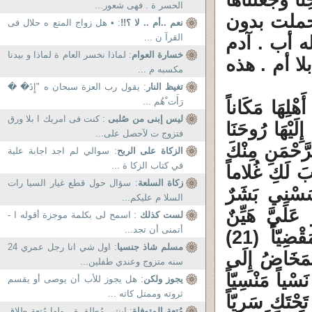
َا وَجَعَلْنَاهَا
الحسر ة . فهى شعور...
هي آية لأنها حملت بدون
نعم ..أم .. لا ؟!!
: • هل زواج المتع ه حلال فی
القرآ ن ...
 أب . آدم
خسارة العوام
: لماذا نخسر العام ة لماذا و بيدنا
ا أم . هذه
مكسبه م ...
تغيظ النار
: يقول رب العزة سبحان ه "إِذَ� �
رَأَت ْهُم ...
هْلِهَا مَكَاناً
ليس إبنى من صُلبى
: كنت فى امريك ا بلا ورق
ا إِلَيْهَا رُوحَنَا
فتزوج ت لآحصل على...
ي أَعُوذُ بِالرَّحْمَنِ مِنْكَ
الزكاة على الربح
: سوالي لم اجد اجابة علية
في كتاب الزكا ة ...
كِ لأَهَبَ لَكِ غُلاماً
زكاة السلعة
: سؤال حول قطع غيار السيا رات
َمْسَسْنِي بَشَرٌ
السلا م عليكم...
ِ هُوَ عَلَيَّ هَيِّنٌ
لست كذلك
: اسمح لى بكلمة موجزة أقوله ا -
أتمنى أن تجد...
وَلِنَجْعَلَهُ آيَةً لِلنَّاسِ وَرَحْمَةً مِنَّا وَكَانَ أَمْراً مَقْضِيّاً (21)
مسلم شاذ جنسيا
: اول شي انا رجل عمري 24
صِيّاً (22) فَأَجَاءَهَا الْمَخَاضُ إِلَى
سنه متزوج وعندي طفلين...
َسْياً مَنْسِيّاً
يجوز ولكن
: هل يجوز للأب أن يوصى أو يقسم
ثروته وممتل كاته ...
 تَحْتَكِ سَرِيّاً
مُتعة المتوفاة
: ابنتى مُطلق ة ، ولها مُتعة طلاق