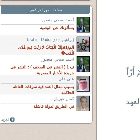
مقالات من الارشيف
آحمد صبحي منصور
يسألونك عن الوصية
إبراهيم دادي Brahim Daddi
الم(1)ذَلِكَ الْكِتَابُ لَا رَيْبَ فِيهِ هُدًى
لِلْمُت�
آحمد صبحي منصور
ف 1 ( النشر فى الصحف ) : النشر فى
 أَزّاً
جريدة الأخبار المصرية
على على
بسبب مقال انتقد فيه سرقات العائلة
الحاكمة
كمال غبريال
لعهد
في الطريق لدولة فاشلة