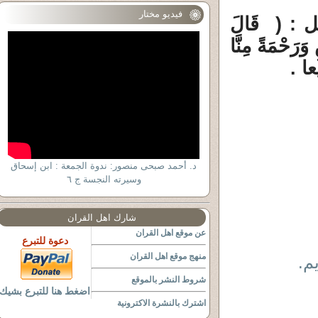
فيديو مختار
 : ( قَالَ
 وَرَحْمَةً مِنَّا
د. أحمد صبحى منصور: ندوة الجمعة : ابن إسحاق
وسيرته النجسة ج ٦
شارك اهل القران
عن موقع اهل القران
دعوة للتبرع
منهج موقع اهل القران
م.
شروط النشر بالموقع
اضغط هنا للتبرع بشيك
اشترك بالنشرة الاكترونية