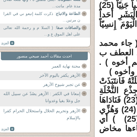
(24) وَهُزِّي إِلَيْكِ بِجِذْعِ النَّخْلَةِ تُسَاقِطْ عَلَيْكِ رُطَباً جَنِيّاً (25)
مدة عام. ماتت...
ْبَشَرِ أَحَداً
الطاعة والاتباع
: ذكرت كلمة إتبعو ني في القرا
ن مرتين...
يَوْمَ إِنسِيّاً
والصافات صفا
: ( السلا م و رحمة الله تعالى
على اهل الموق ع و...
( جاء محمد
. العطف ب
احدث مقالات آحمد صبحي منصور
م أخوه ) .
محنة نهاية العمر
وأخوه )
الأزهر يكفر باليوم الآخر
فَانتَبَذَتْ
عن تجبر شيوخ الأزهر
ِلَى جِذْعِ النَّخْلَةِ
إمعانا في الكفر : الأزهر يصُدّ عن سبيل الله
قَالَتْ يَا لَيْتَنِي مِتُّ قَبْلَ هَذَا وَكُنتُ نَسْياً مَنْسِيّاً (23) فَنَادَاهَا
جل وعلا بغيا وعدوانا
مِنْ تَحْتِهَا أَلاَّ تَحْزَنِي قَدْ جَعَلَ رَبُّكِ تَحْتَكِ سَرِيّاً (24) وَهُزِّي
الأزهر وتحريم الحلال واستحلال الحرام كفرا
إِلَيْكِ بِجِذْعِ النَّخْلَةِ تُسَاقِطْ عَلَيْكِ رُطَباً جَنِيّاً (25) ) أي
بالإسلام
اءها مخاض