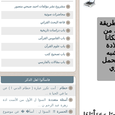
مشروع نشر مؤلفات احمد صبحي منصور
محاضرات صوتية
طريقة
قاعة البحث القراني
، من
باب دراسات تاريخية
انا
باب القاموس القرآنى
ادة
باب علوم القرآن
شبه
باب تصحيح كتب
لحمل
باب مقالات بالفارسي
ي
فاسألوا اهل الذكر
حطام
: أنت تكرر عبارة ( حطام الدني ا ) عن
ما في الحيا ة ...
أسئلة متعددة
: السؤا ل الأول من الأست اذة
زهرة عبد الرحم ن ...
الحسرة !!
: السؤا ل : أسأ� � عن موضوع