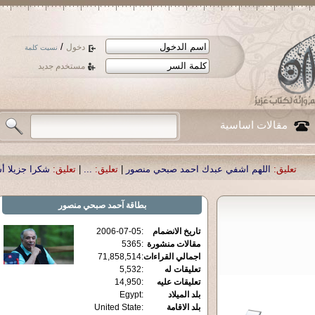
/
دخول
نسيت كلمة
مستخدم جديد
مقالات اساسية
م اشفي عبدك احمد صبحي منصور
|
تعليق:
...
|
تعليق:
شكرا جزيلا أستاذ حمد الحمد .
بطاقة
آحمد صبحي منصور
تاريخ الانضمام
:
2006-07-05
مقالات منشورة
:
5365
اجمالي القراءات
:
71,858,514
تعليقات له
:
5,532
تعليقات عليه
:
14,950
بلد الميلاد
:
Egypt
بلد الاقامة
:
United State