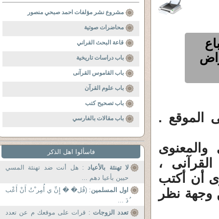
مشروع نشر مؤلفات احمد صبحي منصور
محاضرات صوتية
اع
قاعة البحث القراني
راض
باب دراسات تاريخية
باب القاموس القرآنى
باب علوم القرآن
باب تصحيح كتب
 الموقع .
باب مقالات بالفارسي
والمعنوى
فاسألوا اهل الذكر
لقرآنى ،
لا تهنئة بالأعياد
: هل أنت ضد تهنئة المسي
وى أن أكتب
حيين بأعيا دهم ...
 وجهة نظر
اول المسلمين
: (قُل� � إِنِّ ي أُمِر ْتُ أَنْ أَعْب
ُدَ ...
تعدد الزوجات
: قرات على موقعك م عن تعدد