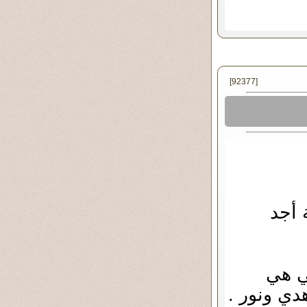
[92377]
 أجد
تي هي
دي ونور .