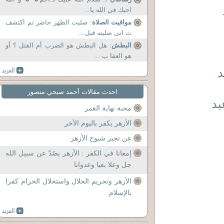
احبك في الله يا...
مواقيت الصلاة
: صليت الظهر حاضر ثم اكتشف
ت انى صليته قبل...
البطش
: هل البطش هو الضرب أم القتل ؟ أو
هو العقا ب ...
د
احدث مقالات آحمد صبحي منصور
بد
محنة نهاية العمر
الأزهر يكفر باليوم الآخر
عن تجبر شيوخ الأزهر
إمعانا في الكفر : الأزهر يصُدّ عن سبيل الله
جل وعلا بغيا وعدوانا
الأزهر وتحريم الحلال واستحلال الحرام كفرا
بالإسلام