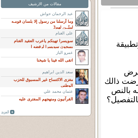
مقالات من الارشيف
عبد الرحمان حواش
وما أرسلنا من رسول إلا بلسان قومـه
ليبيّــن لهم3
على الغنام
سويسرا تهينكم ياعرب العقيد الغنام
تطبيقة
بسجون سويسرا لرفضه ا
عمرو الباز
اتقى الله فينا يا شيخنا
مرض
سعد الدين ابراهيم
رضت ذالك
مغزى الاكتساح غير المسبوق للحزب
الوطنى
ه بالنص
عثمان محمد علي
التفصيل؟
القرآنيون ومنهجهم المفترى عليه