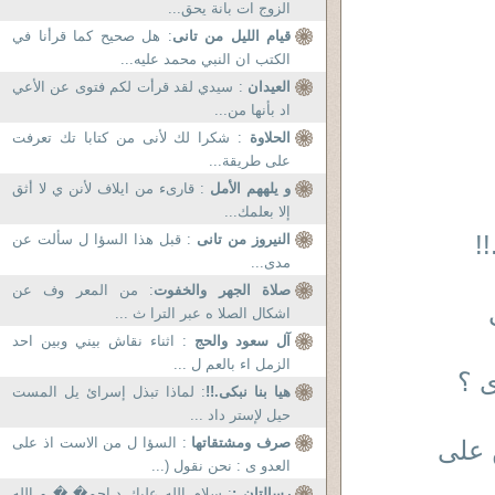
الزوج ات بانة يحق...
قيام الليل من تانى
: هل صحيح كما قرأنا في
الكتب ان النبي محمد عليه...
العيدان
: سيدي لقد قرأت لكم فتوى عن الأعي
اد بأنها من...
الحلاوة
: شكرا لك لأنى من كتابا تك تعرفت
على طريقة...
و يلههم الأمل
: قارىء من ايلاف لأنن ي لا أثق
إلا بعلمك...
!
النيروز من تانى
: قبل هذا السؤا ل سألت عن
مدى...
صلاة الجهر والخفوت
: من المعر وف عن
اشكال الصلا ه عبر الترا ث ...
آل سعود والحج
: اثناء نقاش بيني وبين احد
الزمل اء بالعم ل ...
 ؟
هيا بنا نبكى.!!
: لماذا تبذل إسرائ يل المست
حيل لإستر داد ...
صرف ومشتقاتها
: السؤا ل من الاست اذ على
 على
العدو ى : نحن نقول (...
رسالتان :
: سلام الله عليك د.احم� � و الله