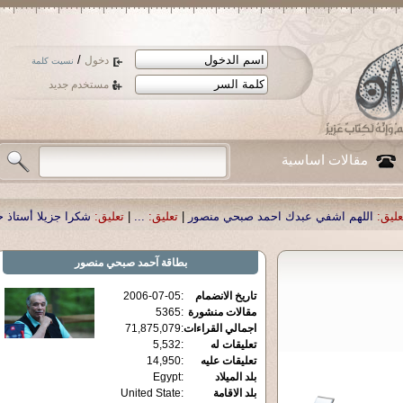
/
دخول
نسيت كلمة
مستخدم جديد
مقالات اساسية
عبدك احمد صبحي منصور
|
تعليق:
...
|
تعليق:
شكرا جزيلا أستاذ حمد الحمد .أكرمكم ا
بطاقة
آحمد صبحي منصور
تاريخ الانضمام
:
2006-07-05
مقالات منشورة
:
5365
اجمالي القراءات
:
71,875,079
تعليقات له
:
5,532
تعليقات عليه
:
14,950
بلد الميلاد
:
Egypt
بلد الاقامة
:
United State