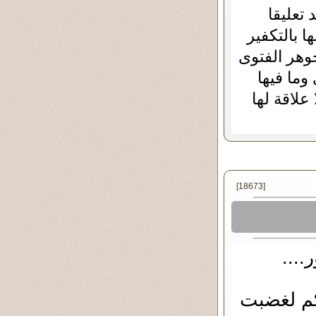
 تعليقا
 بالتكفير
وهر الفتوى
وما فيها
علاقة لها
[18673]
...
كم لغضبت