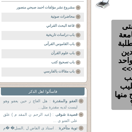
مشروع نشر مؤلفات احمد صبحي منصور
محاضرات صوتية
تى
قاعة البحث القراني
معة
باب دراسات تاريخية
طلبة
باب القاموس القرآنى
ين
باب علوم القرآن
واحد
باب تصحيح كتب
>>
باب مقالات بالفارسي
يب
ليب
فاسألوا اهل الذكر
 منها
العفو والمقدرة
: هل العاج ز حين يعفو وهو
ليست لديه مقدرة مثل...
قصيدة شوقى
: (عبد الرحم ن المقد م ) علق
على الفتو ى ...
توبة متأخرة
: . استاذ ى الفاض ل ,السل� �م