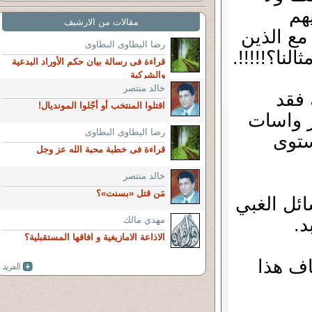
هم
مقالات من الارشيف
مع الذين
رضا البطاوى البطاوى
نا؟!!!!!.
قراءة فى رسالة بيان حكم الأوراد البدعية
والشركية
خالد منتصر
 فقد
اقتلوا المنتخب أو أجّلوا المونديال!
ر واسات
رضا البطاوى البطاوى
ستوى
قراءة فى خطبة محبة الله عز وجل
خالد منتصر
مَن قتل «بسنت»؟
ئل الغبي
د.
مهدي مالك
الاذاعة الامازيغية و افاقها المستقبلية؟
اف هذا