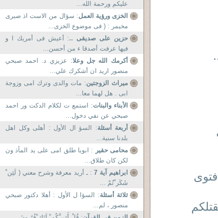
عليكم ورحمة الله...
الخزى ورؤية العمل
: سؤال من الاست اذ صبرى
مخيمر : ( فى موضوع الخزى...
حزين على صديقى ..
: أعيش فى أمريك ا و
فيها عرفت أصدقا ء من أحسن...
أكرمك الله جل وعلا
: عزيزي د. احمد صبحي
منصور اريد ان أشكرك علي...
ميراث الزوجتين
: مات والدى وترك امى وزوجة
ابى . هل لهما معا...
الأبناء والبنات
: استمع ت لكلام الدكت ور احمد
صبحي عن نفي دخول...
أربعة أسئلة
: السؤ ال الأول : أهلى وكل اهل
بلدنا سنية...
محامى حقير
: ابويا طلق امى على يد المأذ ون
لكن كان طلاق...
ابراهيم آية 7
: ـ أريد معرفة وشرح معني ( لَئِن ْ
فتوى
شَكَر ْتُمْ ...
ثلاثة أسئلة
: السؤا ل الأول : أهلا دكتور صبحي
قتلكم
منصور ، لم...
الزمن فى القرآن
: قُلْ أَئِن َّكُم ْ لَتَك ْفُرُ ونَ ...