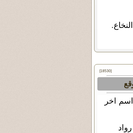
لنخاع.
[18530]
قع
اسم اخر
رواد