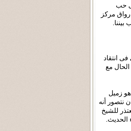
ى حب
 رواق مركز
يننا.
ى انتقاد
الحال مع
هو زميل
ن نتصور أنه
عتذر للشيخ
 الحديث.