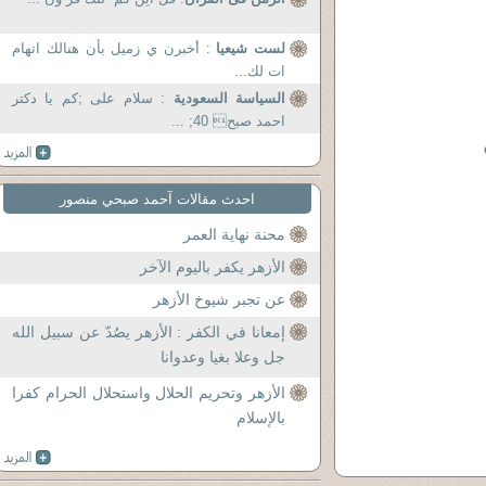
لست شيعيا
: أخبرن ي زميل بأن هنالك اتهام
ات لك...
السياسة السعودية
: سلام علی ;کم یا دکتر
احمد صبح 40; ...
احدث مقالات آحمد صبحي منصور
محنة نهاية العمر
الأزهر يكفر باليوم الآخر
عن تجبر شيوخ الأزهر
إمعانا في الكفر : الأزهر يصُدّ عن سبيل الله
جل وعلا بغيا وعدوانا
الأزهر وتحريم الحلال واستحلال الحرام كفرا
بالإسلام