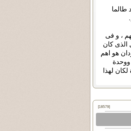
 طالما
م ، و فى
 الذى كان
 و السودان هو اهم
 ووحدة
 لكان لهذا
[18579]