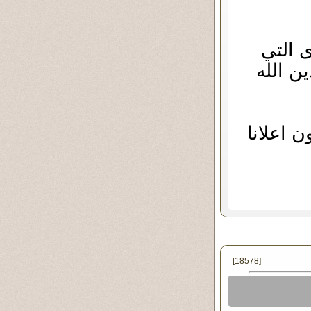
 التي
ن الله
 اعلانا
[18578]