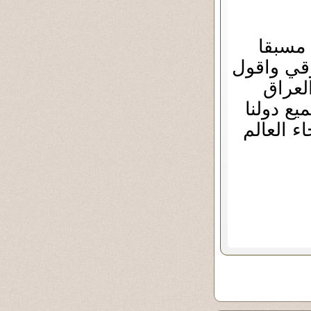
 مسبقا
رقي واقول
لعراق
يع دولنا
ء العالم