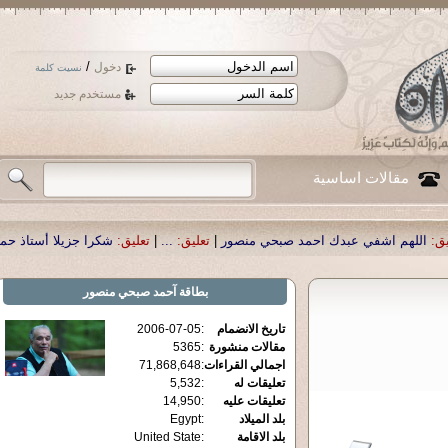
/
دخول
نسيت كلمة
مستخدم جديد
مقالات اساسية
صبحي منصور
|
تعليق:
...
|
تعليق:
شكرا جزيلا أستاذ حمد الحمد .أكرمكم الله .
|
تعليق:
بطاقة
آحمد صبحي منصور
تاريخ الانضمام
:
2006-07-05
مقالات منشورة
:
5365
اجمالي القراءات
:
71,868,648
تعليقات له
:
5,532
تعليقات عليه
:
14,950
بلد الميلاد
:
Egypt
بلد الاقامة
:
United State