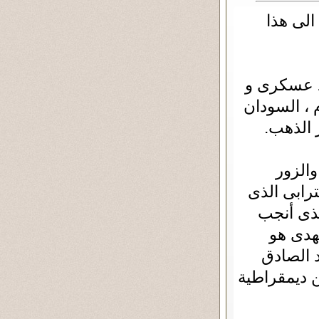
الى هذا
د عسكرى و
ه العرب و المسلمون منذ 1300 عام ، السودان
 الذهب.
والزور
رابى الذى
لذى أنجب
مهدى هو
 الصادق
ن ديمقراطية