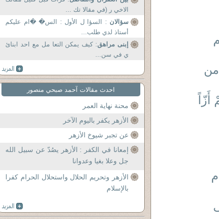
الاخي ر (في مقالا تك ...
سؤالان
: السؤا ل الأول : الس� �ام عليكم
أستاذ لدي طلب...
م
إبنى مراهق
: كيف يمكن التعا مل مع احد ابنائ
ي في سن...
من
احدث مقالات آحمد صبحي منصور
 أَزّاً
محنة نهاية العمر
الأزهر يكفر باليوم الآخر
عن تجبر شيوخ الأزهر
إمعانا في الكفر : الأزهر يصُدّ عن سبيل الله
جل وعلا بغيا وعدوانا
م
الأزهر وتحريم الحلال واستحلال الحرام كفرا
بالإسلام
ى