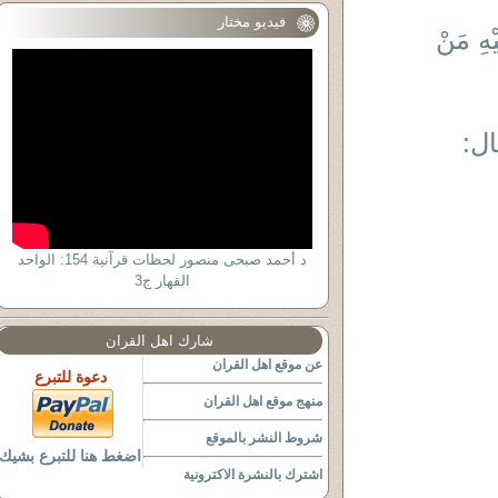
فيديو مختار
يْهِ مَنْ
ال:
د أحمد صبحى منصور لحظات قرآنية 154: الواحد
القهار ج3
شارك اهل القران
عن موقع اهل القران
دعوة للتبرع
منهج موقع اهل القران
شروط النشر بالموقع
اضغط هنا للتبرع بشيك
اشترك بالنشرة الاكترونية