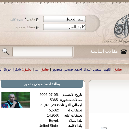
/
دخول
نسيت كلمة
مستخدم جديد
مقالات اساسية
هم اشفي عبدك احمد صبحي منصور
|
تعليق:
...
|
تعليق:
شكرا جزيلا أستاذ حمد الحمد 
بطاقة
آحمد صبحي منصور
تاريخ الانضمام
:
2006-07-05
مقالات منشورة
:
5365
اجمالي القراءات
:
71,871,283
تعليقات له
:
5,532
تعليقات عليه
:
14,950
بلد الميلاد
:
Egypt
بلد الاقامة
:
United State