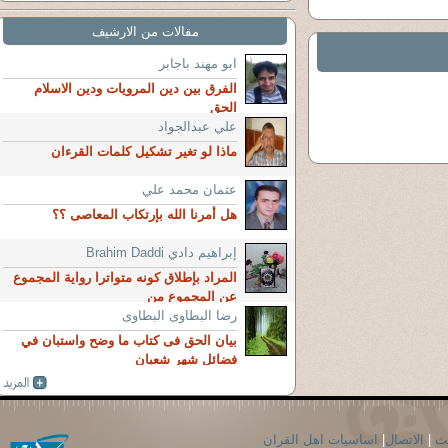
مقالات من الارشيف
ابو مهند باجابر
الفرق بين دين المرويات ودين الاسلام
الحق
علي عبدالجواد
ماذا لو تغير تشكيل كلمات القرءان
عثمان محمد علي
هل أمرنا الله بإرتكاب المعاصى ؟؟
إبراهيم دادي Brahim Daddi
المراد بإطلاق كونه متواترا رواية المجموع
عن المجموع من
رضا البطاوى البطاوى
بيان الحق فى كتاب ما وضح واستبان في
فضائل شهر شعبان
حث
|
الاتصال
|
اساسيات اهل القران