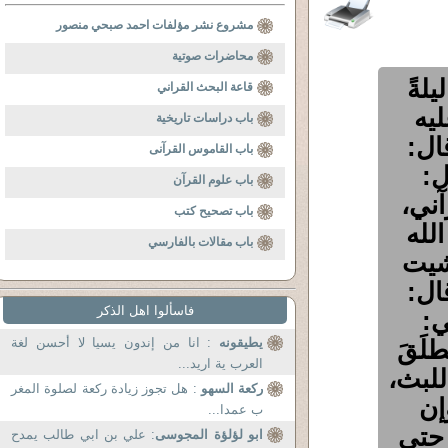
مشروع نشر مؤلفات احمد صبحي منصور
محاضرات صوتية
لةً
قاعة البحث القراني
ليه
باب دراسات تاريخية
ال:
باب القاموس القرآنى
ل:
باب علوم القرآن
ني،
باب تصحيح كتب
لله
باب مقالات بالفارسي
مشيت
ال:
فاسألوا اهل الذكر
ي:
لَقَ
يطيقونه
: انا من إندون يسيا لا أحسن لغة
العرب ية اريد...
للبث،
ركعة السهو
: هل تجوز زيادة ركعة لصلوة المغر
إن
ب عمدا...
 حتى
ابو لؤلؤة المجوسى
: علي بن ابي طالب يمدح