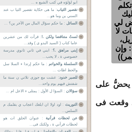
ابو لؤلؤه في كتب الشيع ه ...
تكلم
تقصير الثياب
: ما هى حكاية تقصير الثيا ب عند
ليك
السني ين وما هو...
رض لي
السائل
: ما حكم سؤال المال من الآخر ين؟ ...
ات لا
لستُ متناقضا ولكن .!
: قرأت لك من عشرين
يل،
عاما كتاب ( السيد البدو ى ) وقد...
 وإن
إبنى مراهق .؟
: ابني في ثاني ثانوي مدرسة
ر))
خصوصي ة ، لا يحب...
السلسلة والخواتم
: ما حكم إرتدا ء السلا سل
والحظ اظات ...
للصبر خدود
: عشت مع جوزى تلاتي ن سنة ما
يحضُّ على
شفتش فيهم يوم واحد...
سؤالان
: السؤا ل الأول : يمتلى ء الاعل ام ...
د وقعت فى
التوريث
: اود اولا ان ابلغك اعجاب ي بقلمك م
السلس...
عن لحظات قرآنية
: عنوان الحلق ات هو
لحظات قرآني ة ، ولكنك فى...
بين الغفران والتفاضل
: قرات قبل قليل مقالك