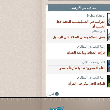
مقالات من الارشيف
Heba Yousef
الدراسة في الجـــامعــــة البحثية لأهل
القـــــرآن
على صالح
معنى الصلاة ومعنى الصلاة على الرسول
رضا البطاوى البطاوى
خرافة الحداثة وما بعد الحداثة
عثمان محمد علي
العَلَم المصرى: تعالوا نغيّرعَلَم مصر .
رضا البطاوى البطاوى
كلمات الجذر مكر فى القرآن