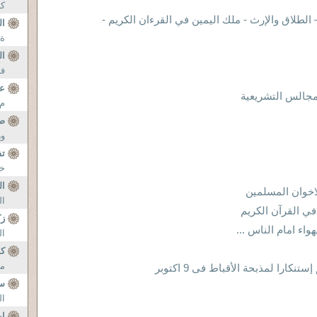
كي
لطلاق والإرث - ملك اليمين في القرءان الكريم -
ال
ة 
ال
فه
عا
مجالس التشريعية
م 
صل
ور
تف
خل
ال
اخوان المسلمين
ال
ي القرآن الكريم
زك
ء امام الناس ...
ال
كو
مي
نكارا لمذبحة الأقباط فى 9 اكتوبر
س
ال
اي