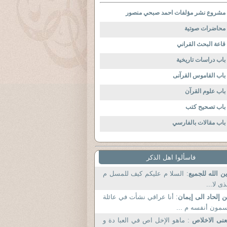
مشروع نشر مؤلفات احمد صبحي منصور
محاضرات صوتية
قاعة البحث القراني
باب دراسات تاريخية
باب القاموس القرآنى
باب علوم القرآن
باب تصحيح كتب
باب مقالات بالفارسي
فاسألوا اهل الذكر
ن الله للجميع
: السلا م عليكم كيف للمسل م
ذى لا...
 إلحاد الى إيمان
: أنا عراقي نشأت في عائلة
مون أنفسه م ...
نى الاخلاص
: ماهو الإخل اص في العبا دة و