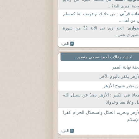
جية امبري الية؟ ...
اناة قرآنى
: من خلالك م فهمت اننا كمسلم
 من أهل...
جوارى
: الجوا رى فى الآية 32 من سورة
شور ى تعنى...
احدث مقالات آحمد صبحي منصور
نة نهاية العمر
أزهر يكفر باليوم الآخر
 تجبر شيوخ الأزهر
عانا في الكفر : الأزهر يصُدّ عن سبيل الله
 وعلا بغيا وعدوانا
أزهر وتحريم الحلال واستحلال الحرام كفرا
لإسلام