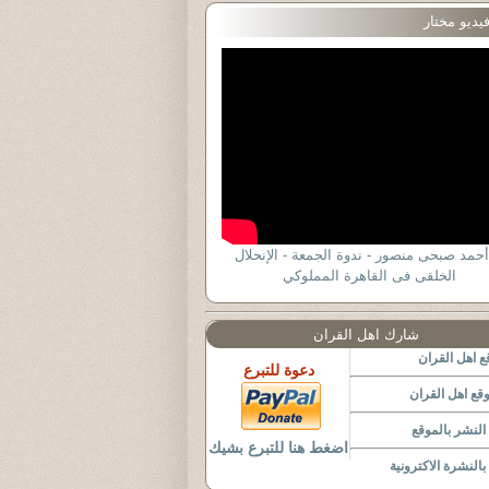
يديو مختار
أحمد صبحى منصور - ندوة الجمعة - الإنحلال
الخلقى فى القاهرة المملوكي
شارك اهل القران
 اهل القران
دعوة للتبرع
قع اهل القران
لنشر بالموقع
اضغط هنا للتبرع بشيك
النشرة الاكترونية