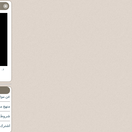
ف
د. 
عن موقع
منهج مو
شروط ا
اشترك ب