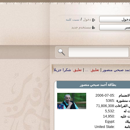
/
دخول
نسيت كلمة
مستخدم جديد
تعليق:
...
|
تعليق:
شكرا جزيلا أستاذ حمد الحمد .أكرمكم الله .
|
تعليق:
نسأل الله تع
بطاقة
آحمد صبحي منصور
الانضمام
:
2006-07-05
ت منشورة
:
5365
 القراءات
:
71,806,308
ت له
:
5,532
ت عليه
:
14,950
يلاد
:
Egypt
قامة
:
United State