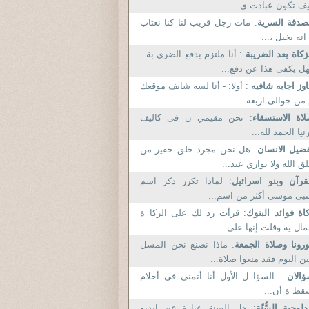
ف تكون عبادت ي ...
صدقة السرية
: مات رجل قريب لنا كنا نغتاب
انه بخيل ،...
زكاة بعد الضريبة
: أنا ملتزم بدفع الضري بة .
ل يكفى هذا عن دفع...
وز اجابه شافيه
: أولا: - أنا لسه شايف موقعك
من حوالى اربعة...
اة الاستسقاء
: نحن مقيمي ن فى كاليف
نيا الحمد لله...
ضيل الانسان
: هل نحن مجرد خلق حقير من
ق الله ولا نوازي عند...
قرآن وبنو اسرائيل
: لماذا تكرر ذكر اسم
نبى موسى أكثر من اسم...
اة فوائد البنوك
: قرأت رد لك على الزكا ة
مال ية وقلت إنها على...
رونا وصلاة الجمعة
: ماذا نصنع نحن المسل
ن اليوم فقد منعوا صلاة...
ؤالان
: السؤا ل الأول أنا أتمنى فى أحلام
يقظ ة أن...
دلوجية السُّنّة
: هل السنة عبارة عن إيديو