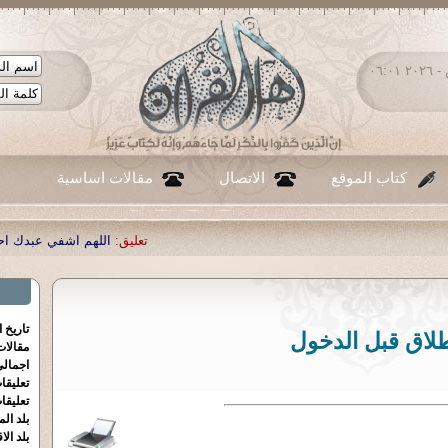
الجمعة ٠٧ - أغسطس - ٢٠٢٦ ٠٦:٠١
كتاب الموقع
الاتصال
مقالات اساسية
تعليق:
اللهم اشفي عبدك احمد صبحي منصور
|
تاريخ 
طلاق قبل الدخول
مقالا
اجمالي
تعليقا
تعليقا
بلد الم
بلد الا