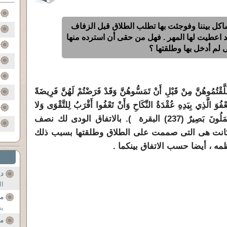
اكل بيننا وفوجئت بها تطلب الطلاق قبل الزفاف
د اعطيت لها المهر . فهل من حقى أن استرده منها
ى لم أدخل بها وطلقتها ؟
نَّ مِنْ قَبْلِ أَنْ تَمَسُّوهُنَّ وَقَدْ فَرَضْتُمْ لَهُنَّ فَرِيضَةً
ْفُوَ الَّذِي بِيَدِهِ عُقْدَةُ النِّكَاحِ وَأَنْ تَعْفُوا أَقْرَبُ لِلتَّقْوَى وَلا
تَنسَوْا الْفَضْلَ بَيْنَكُمْ إِنَّ اللَّهَ بِمَا تَعْمَلُونَ بَصِيرٌ (237) البقرة ). بالاتفاق الودى لك نصف
ا كانت هى التى صممت على الطلاق وطلقتها بسبب ذلك
مه ، أيضا حسب الاتفاق بينكما .
دي
ال
من
يس
مع