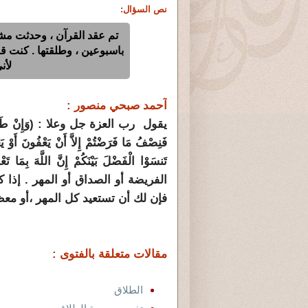
نص السؤال:
تم عقد القرآن ، وحدثت مش
باسبوعين ، وطلقتها . كنت ق
لأن
آحمد صبحي منصور :
يقول رب العزة جل وعلا : (وَإِنْ طَلَّقْتُمُوهُ
فَنِصْفُ مَا فَرَضْتُمْ إِلاَّ أَنْ يَعْفُونَ أَوْ يَع
الفريضة أو الصداق أو المهر . إذ
فإن لك أن تستعيد كل المهر ،أو معظ
مقالات متعلقة بالفتوى :
الطلاق