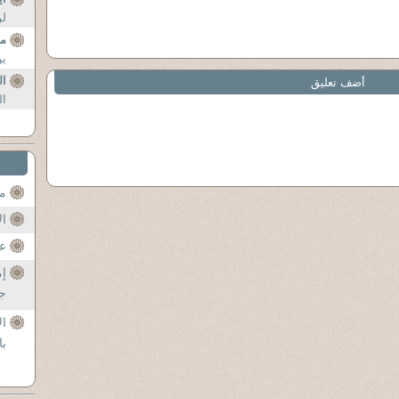
لو
مع
ين
ال
أضف تعليق
ال
مح
ال
عن
إم
جل
ال
با