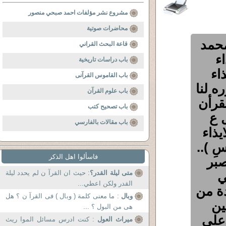
مشروع نشر مؤلفات احمد صبحي منصور
محاضرات صوتية
حمد
قاعة البحث القراني
ء
باب دراسات تاريخية
اء
باب القاموس القرآنى
ه لنا
باب علوم القرآن
لقرأن
باب تصحيح كتب
ل ع
باب مقالات بالفارسي
ذاء
سِ )..
فاسألوا اهل الذكر
بر
ي
متى ليلة القدر؟
: حيث ان القرآ ن لم يحدد ليلة
القدر ولكن اعطي...
ة من
وبال
: ما معنى كلمة ( وبال ) فى القرآ ن ؟ هل
ين
هى من البول ؟ ...
 على
ميراث العول
: كنت ادرس مسائل الموا ريث