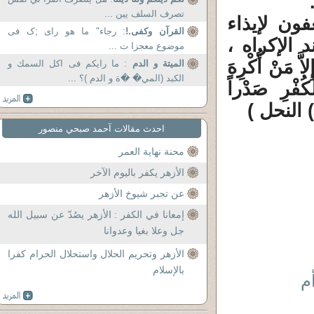
تصرف السلف يين ...
ون لإيذاء
القرآن وكفى.!
: رجاء" ما هو رای ;ک فی
 الإكراه ،
موضوع معجزا ت ...
َّ مَنْ أُكْرِهَ
الميتة و الدم
: ما رايكم فى اكل السمك و
الكبد (المي� �ة و الدم )؟ ...
ْكُفْرِ صَدْراً
احدث مقالات آحمد صبحي منصور
محنة نهاية العمر
الأزهر يكفر باليوم الآخر
عن تجبر شيوخ الأزهر
إمعانا في الكفر : الأزهر يصُدّ عن سبيل الله
جل وعلا بغيا وعدوانا
الأزهر وتحريم الحلال واستحلال الحرام كفرا
بالإسلام
م