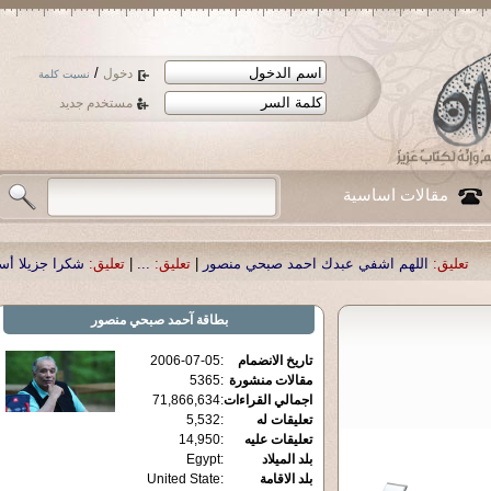
/
دخول
نسيت كلمة
مستخدم جديد
مقالات اساسية
م اشفي عبدك احمد صبحي منصور
|
تعليق:
...
|
تعليق:
شكرا جزيلا أستاذ حمد الحمد .
بطاقة
آحمد صبحي منصور
تاريخ الانضمام
:
2006-07-05
مقالات منشورة
:
5365
اجمالي القراءات
:
71,866,634
تعليقات له
:
5,532
تعليقات عليه
:
14,950
بلد الميلاد
:
Egypt
بلد الاقامة
:
United State