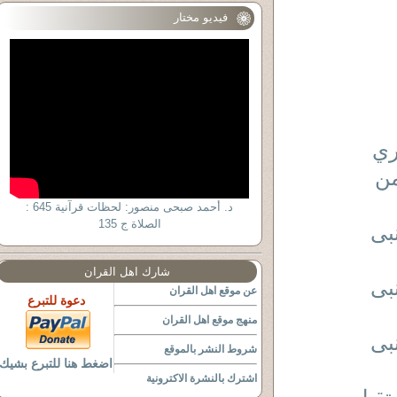
فيديو مختار
ري
من
د. أحمد صبحى منصور: لحظات قرآنية 645 :
الصلاة ج 135
بى
شارك اهل القران
بى
عن موقع اهل القران
دعوة للتبرع
منهج موقع اهل القران
بى
شروط النشر بالموقع
اضغط هنا للتبرع بشيك
اشترك بالنشرة الاكترونية