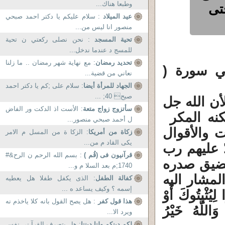
وطبعا هناك...
تى
عيد الميلاد
: سلام عليکم يا دکتر احمد صبحي
منصور انا ليس من...
تحية المسجد
: نحن نصلى ركعتي ن تحية
للمسج د عندما ندخل...
تحديد رمضان
: مع نهاية شهر رمضان .. ما زلنا
في سورة (
نعاني من قضية...
الجهاد للمرأة أيضا
: سلام علی ;کم یا دکتر احمد
صبح 40; ...
أن الله جل
سأتزوج زواج متعة
: الأست اذ الدكت ور الفاض
نه المكر
ل أحمد صبحي منصور...
ت والأقوال
زكاة من أمريكا
: الزكا ة من المسل م الامر
يكى القاد م من...
ّ عليهم رب
قرآنيون فى (قُم )
: بسم الله الرحم ن الرح&#
 يضيق صدره
1740;م بعد السلا م و...
لمشار اليه
كفالة الطفل
: الذى يكفل طفلا هل يعطيه
إسمه ؟ وكيف يساعد ه ...
ُثْبِتُوكَ أَوْ
هذا قول كفر
: هل يصح القول بانه كلا ياخذم نه
َاللَّهُ خَيْرُ
ويرد الا...
لكم دينكم ولنا ديننا
: هل يتصرف القرآ ني نفس