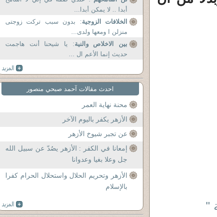
أبدا .. لا يمكن أبدا...
الخلافات الزوجية
: بدون سبب تركت زوجتى
منزلن ا ومعها ولدى...
بين الاخلاص والنية
: يا شيحنا أنت هاجمت
حديث إنما الأعم ال ...
احدث مقالات آحمد صبحي منصور
محنة نهاية العمر
الأزهر يكفر باليوم الآخر
عن تجبر شيوخ الأزهر
إمعانا في الكفر : الأزهر يصُدّ عن سبيل الله
جل وعلا بغيا وعدوانا
الأزهر وتحريم الحلال واستحلال الحرام كفرا
بالإسلام
 "