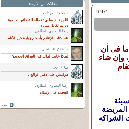
مقالات من الارشيف
[87174]
د.محمد العودات
اللجوء الإنساني: غطاء للفضائح العالمية
ودعم لقاتل سوري
رضا البطاوى البطاوى
نقد كتاب الإعلام بأحكام زيارة خير الأنام
ما فى أن
د. شاكر النابلسي
، وإن شاء
لماذا خابت آمالنا في العراق الجديد؟
قام
طارق حجي
هوامش على دفتر الواقع .
رضا البطاوى البطاوى
العجمة فى الإسلام
سيئة
 المريضة
ت الشراكة