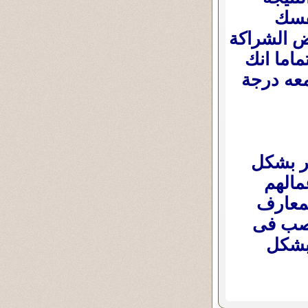
نفسك
ض الشراكة
يتأكد تماما انك
معه درجة
ير بشكل
مالهم
لمعارف
تصب فى
 بشكل