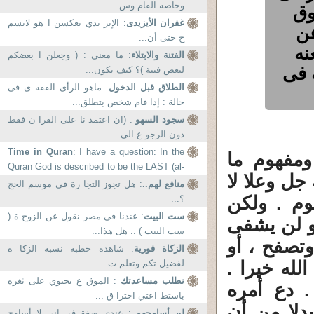
وخاصة القام وس ...
وق
غفران الأيزيدى
: الإيز يدي بعكسن ا هو لايسم
عن
ح حتى أن...
نه
الفتنة والابتلاء
: ما معنى : ( وجعلن ا بعضكم
ه فى
لبعض فتنة )؟ كيف يكون...
الطلاق قبل الدخول
: ماهو الرأى الفقه ى فى
حالة : إذا قام شخص بتطلق...
سجود السهو
: (ان اعتمد نا على القرا ن فقط
دون الرجو ع الى...
Time in Quran
: I have a question: In the
مفهوم ما
Quran God is described to be the LAST (al-
ل وعلا لا
aakher ) , What does...
منافع لهم..
: هل تجوز التجا رة فى موسم الحج
وم . ولكن
؟...
ست البيت
: عندنا فى مصر نقول عن الزوج ة (
و لن يشفى
ست البيت ) .. هل هذا...
تصفح ، أو
الزكاة فورية
: شاهدة خطبة نسبة الزكا ة
له خيرا .
لفضيل تكم وتعلم ت ...
نطلب مساعدتك
: الموق ع يحتوي على ثغره
. دع أمره
باستط اعتي اخترا ق ...
دلا من أن
لن أسامحهم
: عندي صفة في إني لا أسامح