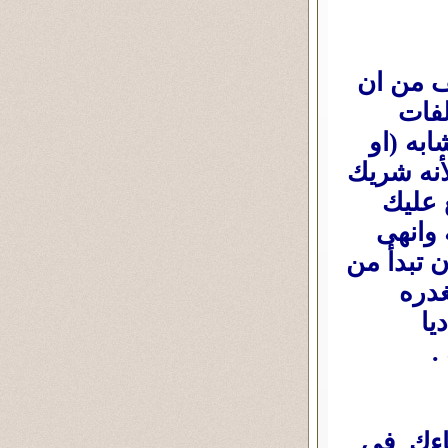
يف من ان
لفات
به (او
أنه شريك
 عليك
 وانهى
ن تبدأ من
غدره
يا
.
طاءك فى