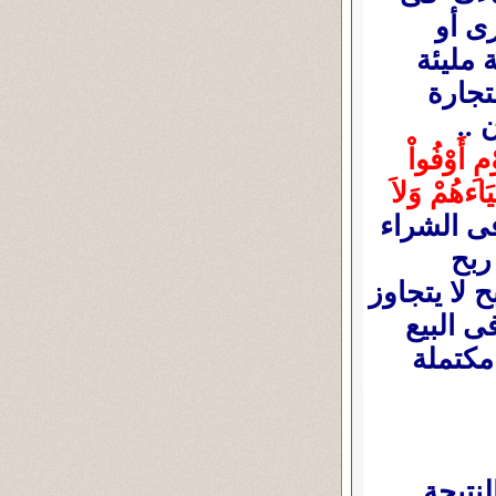
ى أو
 مليئة
تجارة
 ..
ْمِ أَوْفُواْ
َاءهُمْ وَلاَ
فى الشراء
ربح
 لا يتجاوز
ى البيع
مكتملة
نتيجة