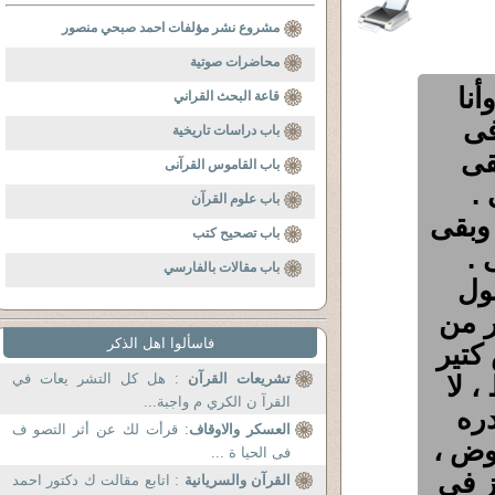
مشروع نشر مؤلفات احمد صبحي منصور
محاضرات صوتية
نا
قاعة البحث القراني
فى
باب دراسات تاريخية
قى
باب القاموس القرآنى
.
باب علوم القرآن
وبقى
باب تصحيح كتب
 .
باب مقالات بالفارسي
ول
ر من
فاسألوا اهل الذكر
 كتير
 لا
تشريعات القرآن
: هل كل التشر يعات في
القرآ ن الكري م واجبة...
دره
العسكر والاوقاف
: قرأت لك عن أثر التصو ف
وض ،
فى الحيا ة ...
ز فى
القرآن والسريانية
: اتابع مقالت ك دكتور احمد