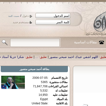
/
دخول
نسيت كلمة
مستخدم جديد
مقالات اساسية
ك احمد صبحي منصور
|
تعليق:
...
|
تعليق:
شكرا جزيلا أستاذ حمد الحمد .أكرمكم الله 
بطاقة
آحمد صبحي منصور
تاريخ الانضمام
:
2006-07-05
مقالات منشورة
:
5365
اجمالي القراءات
:
71,847,706
تعليقات له
:
5,532
تعليقات عليه
:
14,950
بلد الميلاد
:
Egypt
بلد الاقامة
:
United State