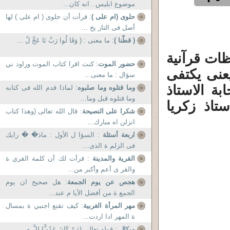
موضوع ابليس . انه كان...
حلوى (ام على )
: قرأت أن حلوى ( ام على ) لها
أصل فى التار يخ ...
( قطّنا )
: ما معنى : ( وَقَا لُوا رَبَّ نَا عَجِّ لْ ...
ظات قرآنية
حضور الموت
: كنت اقرا كتاب الموت وراود ني
يعنى يكتفى
سؤال : ما معنى...
بة الاستاذ
وما قتلوه وما صلبوه
: لماذا قدم الله فى كتابه
وما قتلوه قبل وما...
ستاذ زكريا
شكرا على النصيحة
: قال الله تعالى (وهذا كتاب
انزلن اه مبارك...
اربعة أسئلة
: السؤا ل الأول : ماذ� � رايك
فى الزلم ة الذى...
القرية والمدينة
: قرأت لك أن كلمة القري ة
والقر ى أعم وأكبر من...
هجص عن يوم الجمعة
: هل صحيح ان يوم
الجمع ة من أفضل الأيا م عند...
مهر المرأة الغربية
: كيف تقنع اجنبي ة بمسال
ة المهر ادا اردت...
ميكال
: قوله تعالى (مَنْ كَانَ عَدُو ًّا لِلَّ هِ ...