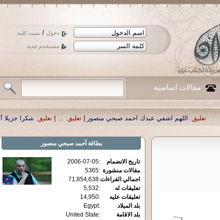
/
دخول
نسيت كلمة
مستخدم جديد
مقالات اساسية
هم اشفي عبدك احمد صبحي منصور
|
تعليق:
...
|
تعليق:
شكرا جزيلا أستاذ حمد الحمد
بطاقة
آحمد صبحي منصور
تاريخ الانضمام
:
2006-07-05
مقالات منشورة
:
5365
اجمالي القراءات
:
71,854,638
تعليقات له
:
5,532
تعليقات عليه
:
14,950
بلد الميلاد
:
Egypt
بلد الاقامة
:
United State