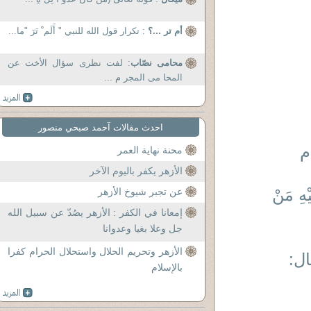
أم تر ...؟
: تكرار قول الله للنبي " أَلَم ْ تَرَ "ما...
محامى نصّاب
: لفت نظرى سؤال الأخت عن
المحا مى المجر م ...
احدث مقالات آحمد صبحي منصور
م
محنة نهاية العمر
الأزهر يكفر باليوم الآخر
يْهِ مَنْ
عن تجبر شيوخ الأزهر
إمعانا في الكفر : الأزهر يصُدّ عن سبيل الله
جل وعلا بغيا وعدوانا
الأزهر وتحريم الحلال واستحلال الحرام كفرا
ال:
بالإسلام