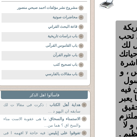
مشروع نشر مؤلفات احمد صبحي منصور
محاضرات صوتية
ت شريكة
قاعة البحث القراني
ل تحب
باب دراسات تاريخية
ل لك
باب القاموس القرآنى
حياتك
باب علوم القرآن
اشرة
باب تصحيح كتب
س ، و
باب مقالات بالفارسي
سول
ن فيه
فاسألوا اهل الذكر
 يعبر
حقيق
هداية أهل الكتاب
: ذكرت فى مقالا ت لك
سابقه ان اليهو د ...
لتزم
الاستمناء والسحاق
: ما هى عقوبة الاست مناء
و لا
والسح اق ؟ هما من...
ظيم .
تفوقوا على إبليس
: فيه حاجة لا افهمه ا فى