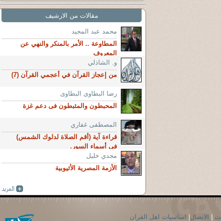
مقالات من الارشيف
محمد عبد المجيد
المطاوعة .. الأمر بالمنكر والنهي عن
المعروف
و. الشاذلي
من إعجاز القرآن في أعجمي القرآن (7)
رضا البطاوى البطاوى
المحبطون والمثبطون فى دعم غزة
المصطفى غفاري
قراءة آية (أقم الصلاة لدلوك الشمس)
في أسماء السور.
مجدي خليل
الأزمة المصرية الأثيوبية
حث
|
الاتصال
|
اساسيات اهل القران