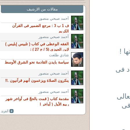
مقالات من الارشيف
آحمد صبحي منصور
ف 1 ب 3 : مرجع الضمير فى القرآن
الكريم
آحمد صبحي منصور
الفقه الوعظى في كتاب ( تلبيس إبليس )
ا !
لإبن الجوزى (5 / ج 27 ) :
شادي طلعت
سياسة بايدن القادمة نحو الشرق الأوسط
د فى
آحمد صبحي منصور
ينكرون الصلاة ويزعمون أنهم قرآنيون .!!
آحمد صبحي منصور
عالى
مقدمة كتاب ( قمت بالحجّ فى أواخر شهر
فى
ربيع الأول ( أواخر ا