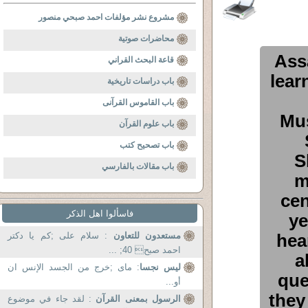
مشروع نشر مؤلفات احمد صبحي منصور
محاضرات صوتية
Ass
قاعة البحث القراني
lear
باب دراسات تاريخية
باب القاموس القرآنى
Mus
باب علوم القرآن
باب تصحيح كتب
S
باب مقالات بالفارسي
m
cen
فاسألوا اهل الذكر
ye
hea
مستعدون للتعاون
: سلام علی ;کم یا دکتر
احمد صبح 40; ...
a
ليس نجسا
: مای ;خرج من الجسد الإنس ان
que
أو...
they
الرسول بمعنى القرآن
: لقد جاء في موضوع