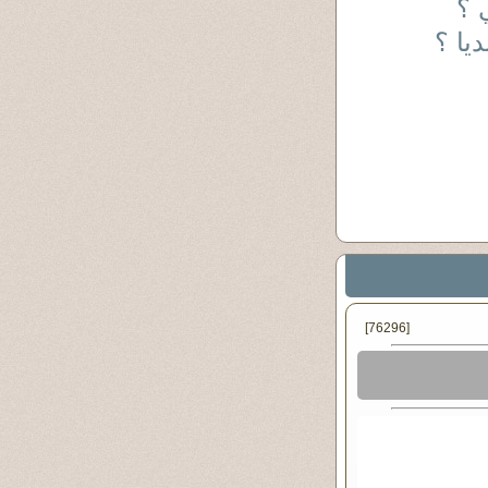
 ؟
يا ؟
[76296]