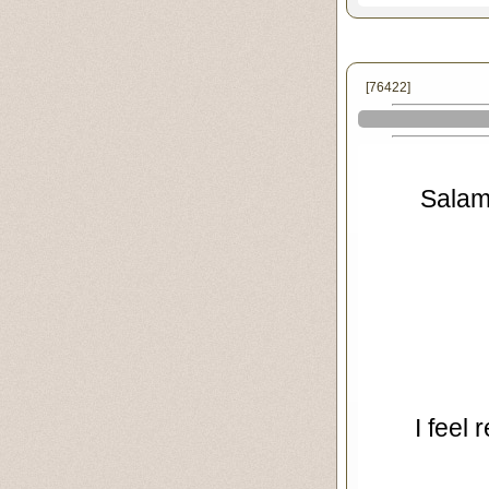
[76422]
Salam
I feel