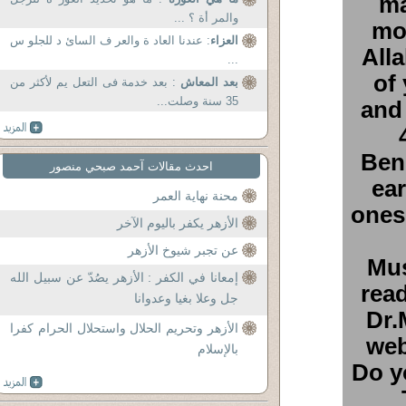
ma
والمر أة ؟ ...
mos
العزاء
: عندنا العاد ة والعر ف السائ د للجلو س
Alla
...
of
بعد المعاش
: بعد خدمة فى التعل يم لأكثر من
35 سنة وصلت...
and 
Ben
احدث مقالات آحمد صبحي منصور
ear
محنة نهاية العمر
ones
الأزهر يكفر باليوم الآخر
عن تجبر شيوخ الأزهر
Mus
إمعانا في الكفر : الأزهر يصُدّ عن سبيل الله
rea
جل وعلا بغيا وعدوانا
Dr.
الأزهر وتحريم الحلال واستحلال الحرام كفرا
web
بالإسلام
Do y