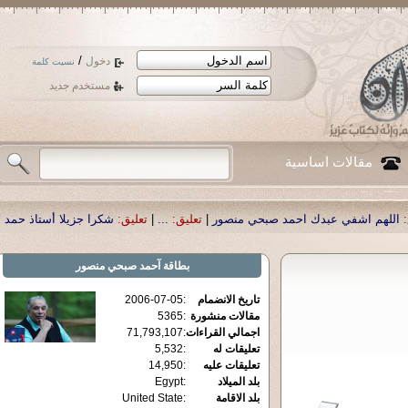
/
دخول
نسيت كلمة
مستخدم جديد
مقالات اساسية
حي منصور
|
تعليق:
...
|
تعليق:
شكرا جزيلا أستاذ حمد الحمد .أكرمكم الله .
|
تعليق:
ن
بطاقة
آحمد صبحي منصور
تاريخ الانضمام
:
2006-07-05
مقالات منشورة
:
5365
اجمالي القراءات
:
71,793,107
تعليقات له
:
5,532
تعليقات عليه
:
14,950
بلد الميلاد
:
Egypt
بلد الاقامة
:
United State