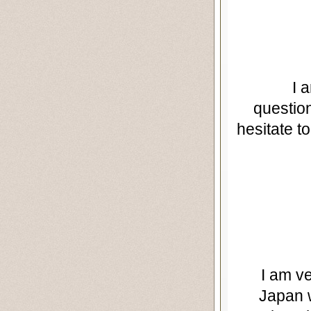
I 
questio
hesitate t
I am v
Japan w