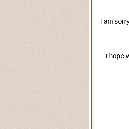
I am sorr
I hope 