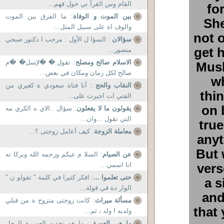
القام وس القرآ ني حول فهم...
fo
بين الموت و الوفاة
: ما الفرق بين الموت
She
والوف اة على سبيل المثل...
not o
سؤالان
: السؤا ل الأول : مرحب ا دكتور صبحي
get 
منصور...
الاسلام صالح ومصلح
: تقول:� �لإسل� �م
Musl
صالح لكل زمان ومكان في بعض...
w
النقاب والحج
: أنا فتاة سعودي ة كغيري من
thi
الفتي ات اجبرت على...
on 
يقولون ما لا يفعلون
: سؤال ..الاي ه الكري مه
التي تقول ...وان...
true
معاملة الزوجة
: كيف أعامل زوجتى ؟...
anyt
But 
عن الصيام
: السلا م عيكم ورحمه الله وبركا ته
vers
انا اسمي...
حتى تعلموا ...
: افكر كثيرا في كلمة " تقولو ن "
a s
الوار دة في قولة...
and
مسألة ميراث
: كانت زوجتى متزوج ة من قبلي
that
ولديه ا ولد ، ثم...
ما هي العورة
: ما هو تحديد العور ة للرجل