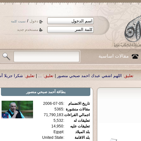
/
دخول
نسيت كلمة
مستخدم جديد
مقالات اساسية
م اشفي عبدك احمد صبحي منصور
|
تعليق:
...
|
تعليق:
شكرا جزيلا أستاذ حمد الحمد 
بطاقة
آحمد صبحي منصور
تاريخ الانضمام
:
2006-07-05
مقالات منشورة
:
5365
اجمالي القراءات
:
71,790,183
تعليقات له
:
5,532
تعليقات عليه
:
14,950
بلد الميلاد
:
Egypt
بلد الاقامة
:
United State