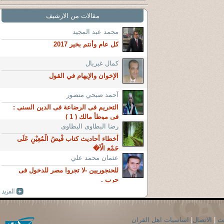
مقالات من الارشيف
محمد عبد المجيد
كل عام وأنتم بخير 2017
كمال غبريال
الإخوان والإيهام في القول
آحمد صبحي منصور
التحريم فى الرضاعة فى الدين السنى :
فى موطأ مالك ( 1 )
رضا البطاوى البطاوى
أخطاء أحاديث كتاب فْيضُ الْمُعِيْنِ عَلَى
جَمْعِ الْأ�
عثمان محمد علي
للحنجوريين -لا تجروا مصر للدخول فى
حرب .
حث
|
الاتصال
|
اساسيات اهل القران