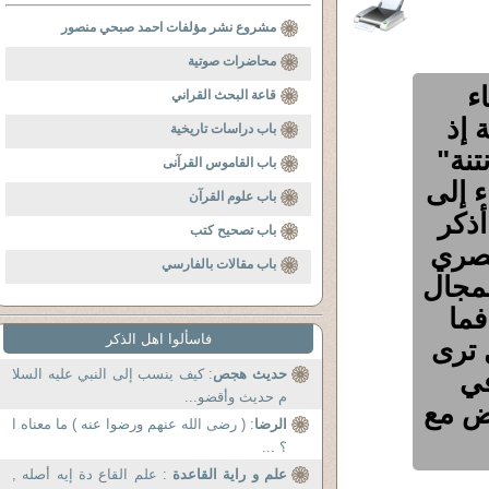
مشروع نشر مؤلفات احمد صبحي منصور
محاضرات صوتية
ء
قاعة البحث القراني
 إذ
باب دراسات تاريخية
تنة"
باب القاموس القرآنى
ء إلى
باب علوم القرآن
أذكر
باب تصحيح كتب
مصري
باب مقالات بالفارسي
لمجال
فما
فاسألوا اهل الذكر
 ترى
في
حديث هجص
: كيف ينسب إلى النبي عليه السلا
م حديث وأقضو...
قض مع
الرضا
: ( رضى الله عنهم ورضوا عنه ) ما معناه ا
؟ ...
علم و راية القاعدة
: علم القاع دة إيه أصله ,