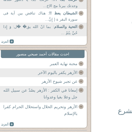
وجدتك ببرنا مج الاخ...
الشيطان يعظ !!
: هناك تناقض بين آية فى
سورة البقر ة ( إِنَّ...
التحية والسلام
: بما انّ الله یق� �ل: وَ إِذا
حُيِّ يتُمْ ...
احدث مقالات آحمد صبحي منصور
محنة نهاية العمر
الأزهر يكفر باليوم الآخر
عن تجبر شيوخ الأزهر
إمعانا في الكفر : الأزهر يصُدّ عن سبيل الله
جل وعلا بغيا وعدوانا
الأزهر وتحريم الحلال واستحلال الحرام كفرا
لشرع
بالإسلام