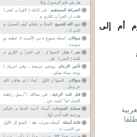
هل هو علم الرسو ل وللا...
الصراط المستقيم
: فى كتابك ( القرآ ن كفى )
قلت ان القرآ ن الكري م ...
م أم إلى
دين الله للجميع
: السلا م عليكم كيف للمسل م
الذى لا...
سؤالان
: أسئلة متنوع ة من الأست اذ عطية بو
سويدة...
بحر / بحار
: السؤا ل : فى القرآ ن الكري م
كلمة ( البحر ) . هل...
تأجير الارحام
: زوجتي مريضة ، وفي امريك ا
يوجد نساء يقبلن...
سؤالان
: السؤا ل الأول : لماذ ا لم يعاقب الله
عز وجل...
قتل ثلث الرعية.
: في مقالك \"ديمق راطية
الإسل ام\" كتبت عن...
غربية
صحابة الفتوحات
: أستاذ أحمد السلا م عليكم
ورحمة الله أحب أولا...
طلقا
ثلاثة أسئلة
: أسئلة متراب طة : السؤ ال الأول
من الاست اذ : ...
حزنت جدا ؟!!
: حزنت جدا يا دكتور عندما