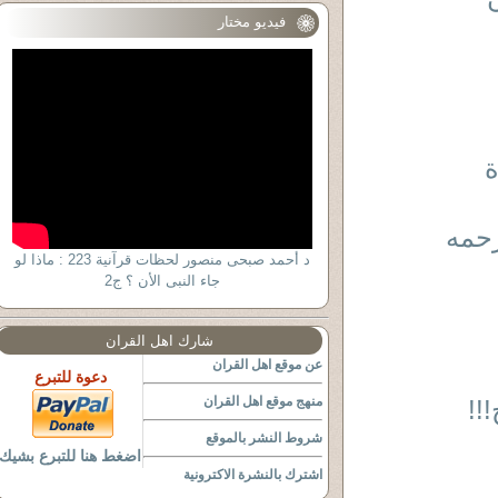
فيديو مختار
ة
رحمه
د أحمد صبحى منصور لحظات قرآنية 223 : ماذا لو
جاء النبى الأن ؟ ج2
شارك اهل القران
عن موقع اهل القران
دعوة للتبرع
منهج موقع اهل القران
!!
شروط النشر بالموقع
اضغط هنا للتبرع بشيك
اشترك بالنشرة الاكترونية