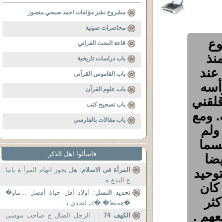
مشروع نشر مؤلفات احمد صبحي منصور
محاضرات صوتية
وع
قاعة البحث القراني
نذ
باب دراسات تاريخية
عند
باب القاموس القرآنى
رأسه
باب علوم القرآن
قلقني
باب تصحيح كتب
 ومع
باب مقالات بالفارسي
ولم
تسما
فاسألوا اهل الذكر
يضا
توحيد
المرأة فى الاسلام
: هل يجوز اتهام المرأ ة باتبا
ع البدع ة ...
 كان
تحديد النسل
: أولاد أقل حياة أفضل ...ماو�
كثر
�هةنظ� �ك لتحدي د ...
عهم .
الكهف 74
: : الرجل الصال ح صاحب موسى