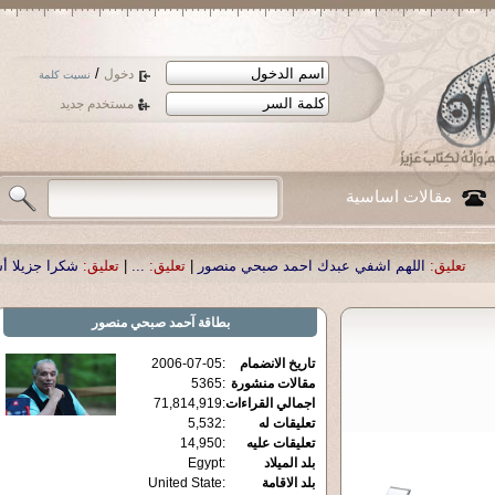
/
دخول
نسيت كلمة
مستخدم جديد
مقالات اساسية
اشفي عبدك احمد صبحي منصور
|
تعليق:
...
|
تعليق:
شكرا جزيلا أستاذ حمد الحمد .أك
بطاقة
آحمد صبحي منصور
تاريخ الانضمام
:
2006-07-05
مقالات منشورة
:
5365
اجمالي القراءات
:
71,814,919
تعليقات له
:
5,532
تعليقات عليه
:
14,950
بلد الميلاد
:
Egypt
بلد الاقامة
:
United State