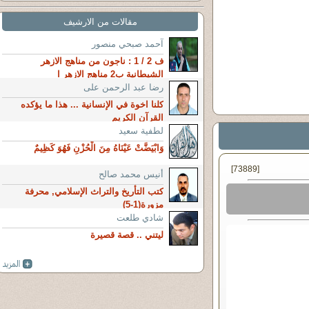
مقالات من الارشيف
آحمد صبحي منصور
ف 2 / 1 : ناجون من مناهج الازهر
الشيطانية ب2 مناهج الازهر ا
رضا عبد الرحمن على
كلنا اخوة في الإنسانية ... هذا ما يؤكده
القرآن الكريم
لطفية سعيد
وَابْيَضَّتْ عَيْنَاهُ مِنَ الْحُزْنِ فَهُوَ كَظِيمٌ
[73889]
أنيس محمد صالح
كتب التأريخ والتراث الإسلامي, محرفة
مزورة(1-5)
شادي طلعت
ليتني .. قصة قصيرة