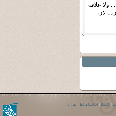
 ولا علاقة
... لان
حث
|
الاتصال
|
اساسيات اهل القران