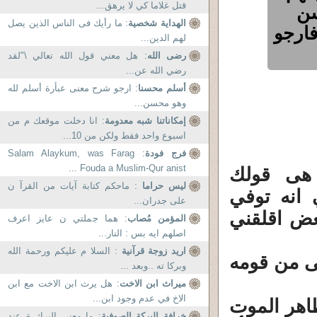
قتل غلاما كي لا يرهق...
سن
الهداية شخصية
: ما رأيك فى الناس الذين يصل
فارجو
لهم الدين...
رضى الله
: هل معني قول الله تعالي \"لقد
رضي الله عن...
أسلم محسنا
: ارجو شرح معنى عبأرة أسلم لله
وهو محسن...
إمكاناتنا شبه معدومة
: انا دخلت موقعك م من
اسبوع واحد فقط ولكن من 10...
فرج فودة
: Salam Alaykum, was Farag
Fouda a Muslim-Qur anist ...
هى قولك
ليس حراما
: ماحكم كتابة آيات من القرآ ن
 انه توفي
على جدران...
عض اقلقني
المؤمن مُصاب
: هما جملتي ن عايز اعرف
اصلهم ايه بس : النار...
اريد زوجة قرآنية
: السلا م عليكم ورحمة الله
نى من قومه
وبركا ته ..وبعد ...
ميراث ابن الاخت
: هل يرث ابن الاخت مع ابن
الاخ في عدم وجود ابن...
ظاهر الموت
خرافة البركة الصوفية
: ما معنى البرك ة عند