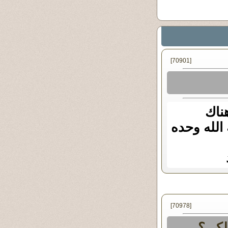
[70901]
هناك
الله وحده
[70978]
الكي؟