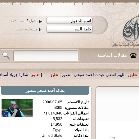
/
دخول
نسيت كلمة
مستخدم جديد
مقالات اساسية
بدك احمد صبحي منصور
|
تعليق:
...
|
تعليق:
شكرا جزيلا أستاذ حمد الحمد .أكرمكم ال
بطاقة
آحمد صبحي منصور
تاريخ الانضمام
:
2006-07-05
مقالات منشورة
:
5365
اجمالي القراءات
:
71,814,840
تعليقات له
:
5,532
تعليقات عليه
:
14,950
بلد الميلاد
:
Egypt
بلد الاقامة
:
United State