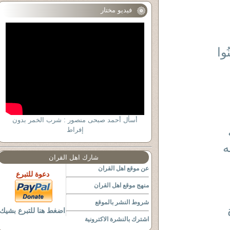
فيديو مختار
نُوا
أسأل أحمد صبحى منصور : شرب الخمر بدون
إفراط
ه
شارك اهل القران
عن موقع اهل القران
دعوة للتبرع
منهج موقع اهل القران
شروط النشر بالموقع
اضغط هنا للتبرع بشيك
اشترك بالنشرة الاكترونية