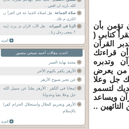
الله ،اريد ان اقص...
صلاة الجماعة
: هل لصلاة الجما عة في القرآ ن
الكري م تلك...
ن تؤمن بأن
الزنا فى الميراث
: هل الأب الزان ى يرث إبنه
؟ بمعى رجل زنا...
رأ كتابى (
دبر القرآن
أن قراءتك
احدث مقالات آحمد صبحي منصور
ن وتدبره
محنة نهاية العمر
ا من يعرض
الأزهر يكفر باليوم الآخر
ك جل وعلا
عن تجبر شيوخ الأزهر
ديك لتسمو
إمعانا في الكفر : الأزهر يصُدّ عن سبيل الله
جل وعلا بغيا وعدوانا
آن ويساعد
لتائهين ..
الأزهر وتحريم الحلال واستحلال الحرام كفرا
بالإسلام