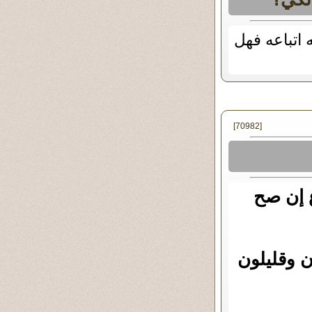
 اتباعه فهل
[70982]
ع إن صح
ون وقليلون