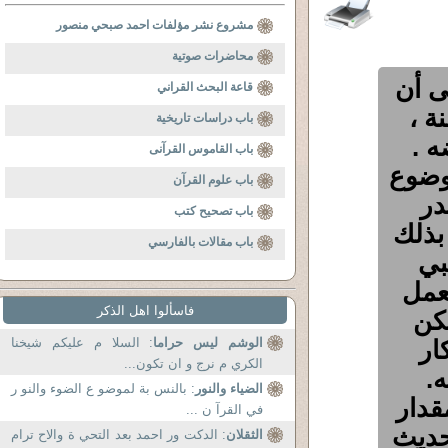
مشروع نشر مؤلفات احمد صبحي منصور
محاضرات صوتية
ى أن
قاعة البحث القراني
ة ،
باب دراسات تاريخية
ه .
باب القاموس القرآنى
موضوع
باب علوم القرآن
در
باب تصحيح كتب
 بذلك
باب مقالات بالفارسي
بي
لعمل
فاسألوا اهل الذكر
كن
ار
الوشم ليس حراما
: السلا م عليكم شيخنا
الكري م نرج و ان تكون...
.
الضياء والنور
: بالنس بة لموضو ع الضوء والنو ر
قدار
في القرآ ن ...
 حديث
الثقلان
: الدكت ور احمد بعد التحي ة والاح ترام