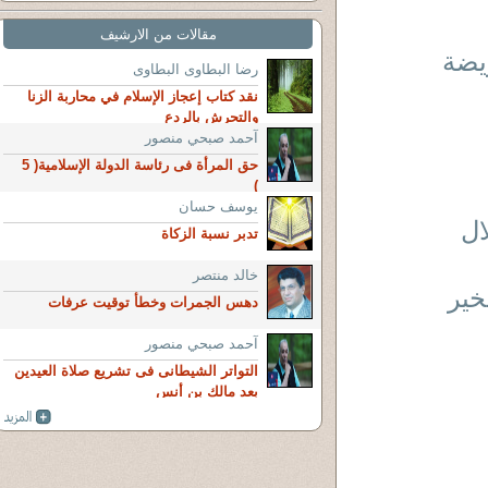
مقالات من الارشيف
 فريضة
رضا البطاوى البطاوى
نقد كتاب إعجاز الإسلام في محاربة الزنا
والتحرش بالردع
آحمد صبحي منصور
حق المرأة فى رئاسة الدولة الإسلامية( 5
)
يوسف حسان
ال
تدبر نسبة الزكاة
خالد منتصر
خير
دهس الجمرات وخطأ توقيت عرفات
آحمد صبحي منصور
التواتر الشيطانى فى تشريع صلاة العيدين
بعد مالك بن أنس