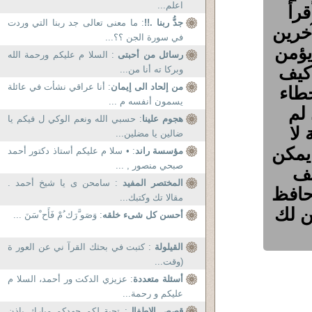
اعلم...
قرأ
جدُّ ربنا .!!
: ما معنى تعالى جد ربنا التي وردت
آخرين
في سورة الجن ؟؟...
يؤمن
رسائل من أحبتى
: السلا م عليكم ورحمة الله
 كيف
وبركا ته أنا من...
من إلحاد الى إيمان
: أنا عراقي نشأت في عائلة
خطاء
يسمون أنفسه م ...
 لم
هجوم علينا
: حسبي الله ونعم الوكي ل فيكم يا
 لا
ضالين يا مضلين...
 يمكن
مؤسسة راند
: • سلا م عليكم أستاذ دكتور أحمد
صبحي منصور , ...
لف
المختصر المفيد
: سامحن ى يا شيخ أحمد .
حافظ
مقالا تك وكتبك...
ن لك
أحسن كل شىء خلقه
: وَصَو َّرَك ُمْ فَأَح ْسَنَ ...
القيلولة
: كتبت في بحثك القرآ ني عن العور ة
(وقت...
أسئلة متعددة
: عزيزي الدكت ور أحمد، السلا م
عليكم و رحمة...
قصص الاطفال
: تحية لكم جهدكم مبارك باذن