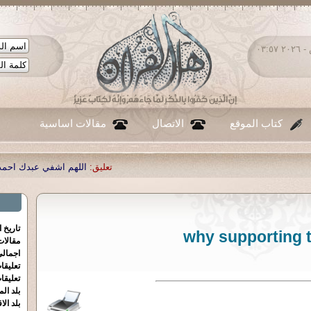
السبت ٠٨ - أغسطس - ٢٠٢٦ ٠٣:٥٧
كتاب الموقع
الاتصال
مقالات اساسية
تعليق:
اللهم اشفي عبدك احمد صبحي منصور
|
تع
تاريخ 
why supporting 
مقالا
اجمالي
تعليقا
تعليقا
بلد الم
بلد الا