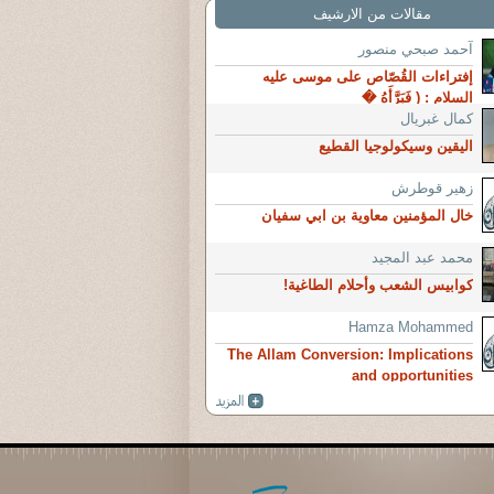
مقالات من الارشيف
آحمد صبحي منصور
إفتراءات القُصّاص على موسى عليه
السلام : ( فَبَرَّأَهُ �
كمال غبريال
اليقين وسيكولوجيا القطيع
زهير قوطرش
خال المؤمنين معاوية بن ابي سفيان
محمد عبد المجيد
كوابيس الشعب وأحلام الطاغية!
Hamza Mohammed
The Allam Conversion: Implications
and opportunities