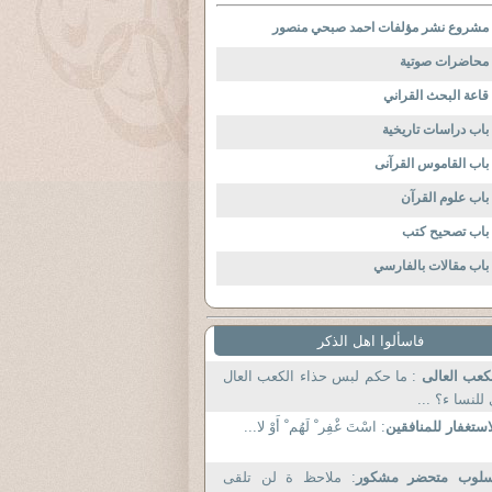
مشروع نشر مؤلفات احمد صبحي منصور
محاضرات صوتية
قاعة البحث القراني
باب دراسات تاريخية
باب القاموس القرآنى
باب علوم القرآن
باب تصحيح كتب
باب مقالات بالفارسي
فاسألوا اهل الذكر
كعب العالى
: ما حكم لبس حذاء الكعب العال
للنسا ء؟ ...
استغفار للمنافقين
: اسْتَ غْفِر ْ لَهُم ْ أَوْ لا...
سلوب متحضر مشكور
: ملاحظ ة لن تلقى