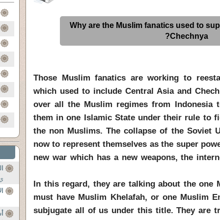
Why are the Muslim fanatics used to supp
Chechnya?
Those Muslim fanatics are working to reest
which used to include Central Asia and Chech
over all the Muslim regimes from Indonesia t
them in one Islamic State under their rule to 
the non Muslims. The collapse of the Soviet
now to represent themselves as the super power
new war which has a new weapons, the intern
ال
ي 
In this regard, they are talking about the on
ال
must have Muslim Khelafah, or one Muslim Em
subjugate all of us under this title. They are
أ