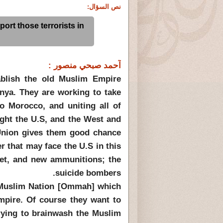
نص السؤال:
ort those terrorists in
آحمد صبحي منصور :
ablish the old Muslim Empire
nya. They are working to take
o Morocco, and uniting all of
fight the U.S, and the West and
 Union gives them good chance
 that may face the U.S in this
et, and new ammunitions; the
suicide bombers.
e Muslim Nation [Ommah] which
pire. Of course they want to
 trying to brainwash the Muslim