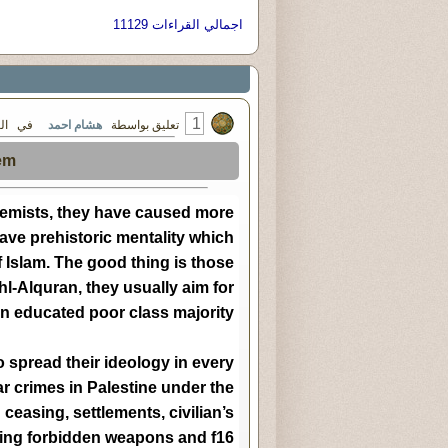
اجمالي القراءات 11129
1
تعليق بواسطة
هشام احمد
في السبت ٢٨ - نوفمبر - ٠٩
em
xtremists, they have caused more
ve prehistoric mentality which
f Islam. The good thing is those
hl-Alquran, they usually aim for
n educated poor class majority.
 spread their ideology in every
ar crimes in Palestine under the
easing, settlements, civilian’s
using forbidden weapons and f16