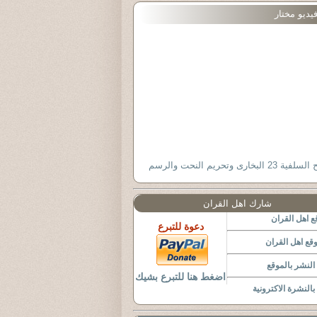
يديو مختار
 23 البخارى وتحريم النحت والرسم
شارك اهل القران
 اهل القران
دعوة للتبرع
قع اهل القران
لنشر بالموقع
اضغط هنا للتبرع بشيك
النشرة الاكترونية