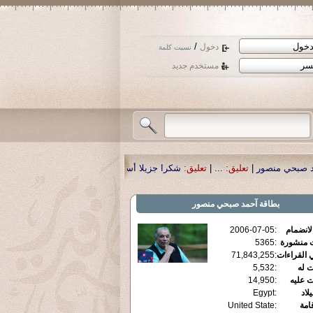
/
دخول
نسيت كلمة
مستخدم جديد
ليق:
...
|
تعليق:
شكرا جزيلا أستاذ حمد الحمد .أكرمكم الله .
|
تعليق:
نسأل الله تعا
بطاقة
آحمد صبحي منصور
الانضمام
:
2006-07-05
ت منشورة
:
5365
 القراءات
:
71,843,255
ت له
:
5,532
ت عليه
:
14,950
يلاد
:
Egypt
قامة
:
United State