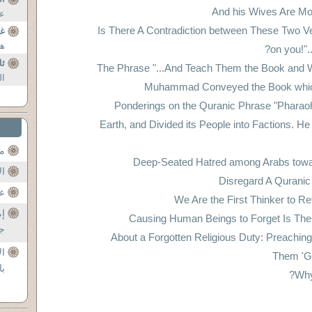
عب
Is There A Contradiction between These Two Ver
غي
هذ
on you!"..
ثل
The Phrase "...And Teach Them the Book and 
ال
Muhammad Conveyed the Book whic
Ponderings on the Quranic Phrase "Pharaoh
Earth, and Divided its People into Factions. H
مح
Deep-Seated Hatred among Arabs tow
ال
Disregard A Quranic 
عن
We Are the First Thinker to Re
إم
Causing Human Beings to Forget Is Th
جل
About a Forgotten Religious Duty: Preaching 
ال
Them 'Go
با
Why