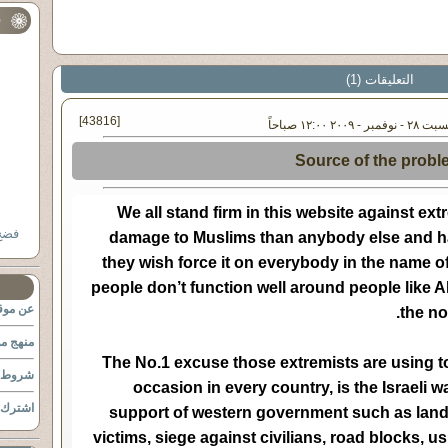
ف
التعليقات (1)
[43816]
٢٠ ١٢:٠٠ صباحاً
Source of the probl
We all stand firm in this website against e
فضح السلفية
damage to Muslims than anybody else and ha
they wish force it on everybody in the name o
people don’t function well around people like A
عن موقع
the no
منهج مو
The No.1 excuse those extremists are using to
شروط ا
occasion in every country, is the Israeli w
اشترك ب
support of western government such as land c
victims, siege against civilians, road blocks, 