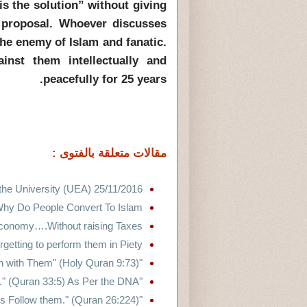
is the solution” without giving
 proposal. Whoever discusses
the enemy of Islam and fanatic.
nst them intellectually and
peacefully for 25 years.
مقالات متعلقة بالفتوى :
the University (UEA) 25/11/2016
hy Do People Convert To Islam
 Economy….Without raising Taxes
rgetting to perform them in Piety
"And Be Stern with Them" (Holy Quran 9:73)
"Call Them After Their Fathers..." (Quran 33:5) As Per the DNA
"And as for the Poets - the Deviators Follow them." (Quran 26:224)