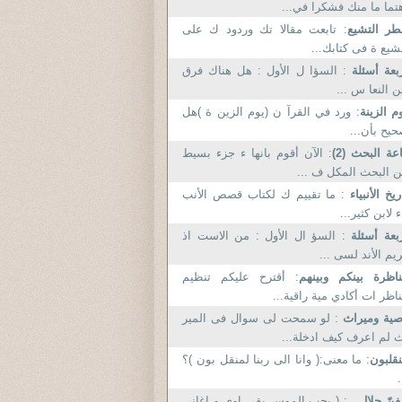
تما ما منك فشكرا في...
ر التشيع
: تابعت مقالا تك وردود ك على
شيع ة فى كتابك...
بعة أسئلة
: السؤا ل الأول : هل هناك فرق
ن النعا س ...
م الزينة
: ورد في القرآ ن (يوم الزين ة )هل
يح بأن...
عة البحث (2)
: الآن أقوم بانها ء جزء بسيط
 البحث المكل ف ...
ريخ الأنبياء
: ما تقييم ك لكتاب قصص الأنب
ء لابن كثير...
بعة أسئلة
: السؤ ال الأول : من الاست اذ
يم الأند لسى ...
اظرة بينكم وبينهم
: أقترح عليكم تنظيم
اظر ات أكادي مية راقية...
صية وميراث
: لو سمحت لى سوال فى المير
 لم اعرف كيف ادخلة...
قلبون
: ما معنى:( وانا الى ربنا لمنقل بون )؟
.
فنّ حلال ..
: ( بحب الموس يقي اوى و اغانى