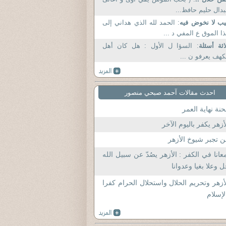
دال حليم حافظ...
ب لا نخوض فيه
: الحمد لله الذي هداني إلى
ا الموق ع المفي د ...
اثة أسئلة
: السؤا ل الأول : هل كان أهل
كهف يعرفو ن ...
احدث مقالات آحمد صبحي منصور
نة نهاية العمر
أزهر يكفر باليوم الآخر
 تجبر شيوخ الأزهر
عانا في الكفر : الأزهر يصُدّ عن سبيل الله
 وعلا بغيا وعدوانا
أزهر وتحريم الحلال واستحلال الحرام كفرا
لإسلام