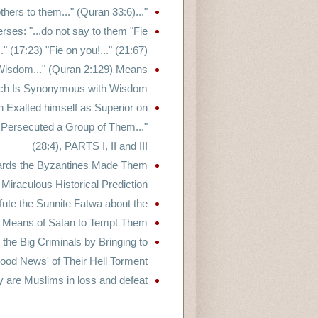
"...And his Wives Are Mothers to them..." (Quran 33:6)
ses: "...do not say to them "Fie
." (17:23) "Fie on you!..." (21:67)?
Wisdom..." (Quran 2:129) Means
h Is Synonymous with Wisdom
 Exalted himself as Superior on
e Persecuted a Group of Them..."
(28:4), PARTS I, II and III
ards the Byzantines Made Them
Miraculous Historical Prediction
fute the Sunnite Fatwa about the
e Means of Satan to Tempt Them
the Big Criminals by Bringing to
od News' of Their Hell Torment
 are Muslims in loss and defeat?