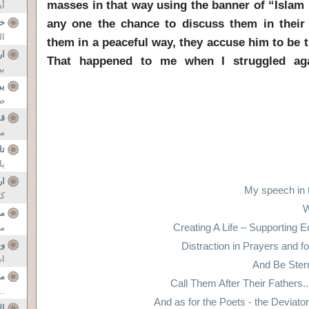
masses in that way using the banner of “Islam 
أه
any one the chance to discuss them in their
خط
ال
them in a peaceful way, they accuse him to be 
ار
That happened to me when I struggled agai
بي
يو
صح
قا
من
تا
يا
ار
My speech in 
كر
W
من
Creating A Life – Supporting
من
و
Distraction in Prayers and fo
اث
من
..
ال