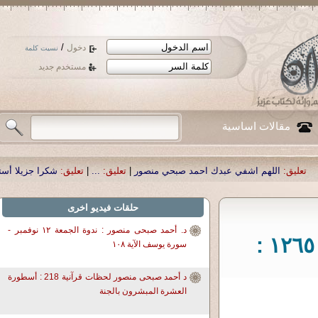
/
دخول
نسيت كلمة
مستخدم جديد
مقالات اساسية
 احمد صبحي منصور
|
تعليق:
...
|
تعليق:
شكرا جزيلا أستاذ حمد الحمد .أكرمكم الله 
حلقات فيديو اخرى
د. أحمد صبحى منصور : ندوة الجمعة ١٢ نوفمبر -
د. أحمد صبحى منصور - لحظات قرآنية ١٢٦٥ :
سورة يوسف الآية ١٠٨
د أحمد صبحى منصور لحظات قرآنية 218 : أسطورة
العشرة المبشرون بالجنة