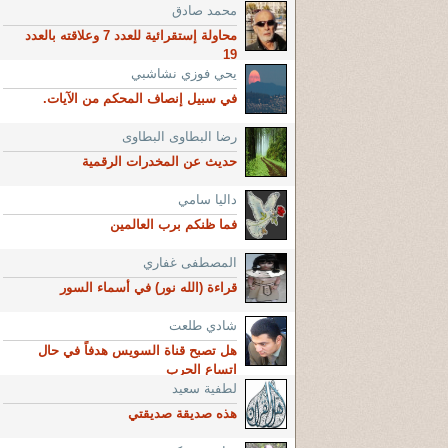
محمد صادق
محاولة إستقرائية للعدد 7 وعلاقته بالعدد
19
يحي فوزي نشاشبي
في سبيل إنصاف المحكم من الآيات.
رضا البطاوى البطاوى
حديث عن المخدرات الرقمية
داليا سامي
فما ظنكم برب العالمين
المصطفى غفاري
قراءة (الله نور) في أسماء السور
شادي طلعت
هل تصبح قناة السويس هدفاً في حال
اتساع الحرب
لطفية سعيد
هذه صديقة صديقتي