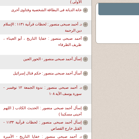
الأولى )
خانة الديانة فى البطاقة الشخصية وفتاوى أخرى
د. أحمد صبحى منصور : لحظات قرآنية ١١٣١ : الإسلام
دين الرحمة
أحمد صبحى منصور : خفايا التاريخ ، أبو العيناء ،
ظريف الظرفاء
إسأل أحمد صبحى منصور - الحور العين
أسأل أحمد صبحى منصور : حكم قتال إسرائيل
د. أحمد صبحى منصور : ندوة الجمعة ١٢ نوفمبر -
سورة يوسف الآية ١٠٨
إسأل أحمد صبحى منصور : الحديث الكاذب ( اللهم
أحينى مسكينا )
إسأل أحمد صبحى منصور : لحظات قرآنية ١١٣٣ -
القتل خارج القصاص
د. أحمد صبحى منصور : خفايا التاريخ - الأميرة