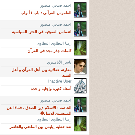
آحمد صبحي منصور
القاموس القرآنى : باب / أبواب
آحمد صبحي منصور
انغماس الصوفية في الفتن السياسية
رضا البطاوى البطاوى
كلمات جذر مجد فى القرآن
ياسر الأباصيري
مقارنه عقلانيه بين أهل القرآن و أهل
السنه
Inactive User
أسئلة كثيرة وإجابة واحدة
آحمد صبحي منصور
الخاتمة : الاسلام دين الصدق ، فماذا عن
المنتسبين للإسل�
رضا البطاوى البطاوى
نقد خطبة إبليس بين الماضي والحاضر