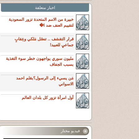
اخبار متعلقة
خبيرة من الامم المتحدة تزور السعودية
لتقييم العنف ضد ا�
قرار التقشف .. تنصُل مَلكي وعِقابٍ
جماعيٍ للعبيد!
مليون سوري يواجهون خطر سوء التغذية
بسبب الجفاف
مَن يسيء إلى الرسول؟بقلم احمد
الاسواني
أول امرأة تزور كل بلدان العالم
فيديو مختار