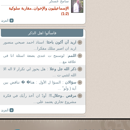
سامح عسكر
الإسماعيليون والإخوان..مقاربة سلوكية
(1:2)
فاسألوا اهل الذكر
اريد أن أكون باحثا
: استاذ احمد صبحي منصور
اريد ان اصير مثلك مفكرا...
اللمم
: لوسمح ت عندى بضعة اسئلة انا فى
علاقة مع...
ذكر الله جل وعلا
: هل يحوز لي تكرار لا اله الا
الله لتثبي ت ...
سؤالان
: السؤا ل الأول : هنا� � تناقض بين
آية ( وَلَو ْ ...
مرقص ..وحلال.!!
: أودّ ان أخذ رأيك في فكرة
مشروع تجاري يعتمد على...