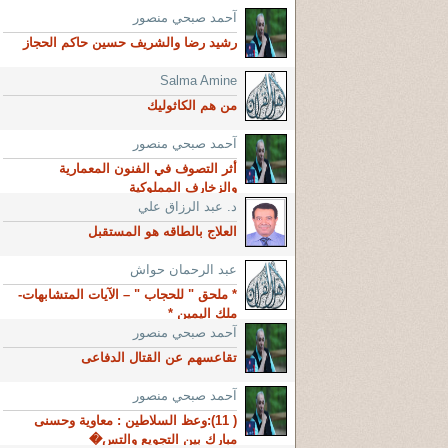
آحمد صبحي منصور
رشيد رضا والشريف حسين حاكم الحجاز
Salma Amine
من هم الكاثوليك
آحمد صبحي منصور
أثر التصوف في الفنون المعمارية
والزخارف المملوكية
د. عبد الرزاق علي
العلاج بالطاقه هو المستقبل
عبد الرحمان حواش
* ملحق " للحجاب " – الآيات المتشابهات-
ملك اليمين *
آحمد صبحي منصور
تقاعسهم عن القتال الدفاعى
آحمد صبحي منصور
( 11):وعظ السلاطين : معاوية وحسنى
مبارك بين التجويع والتس�