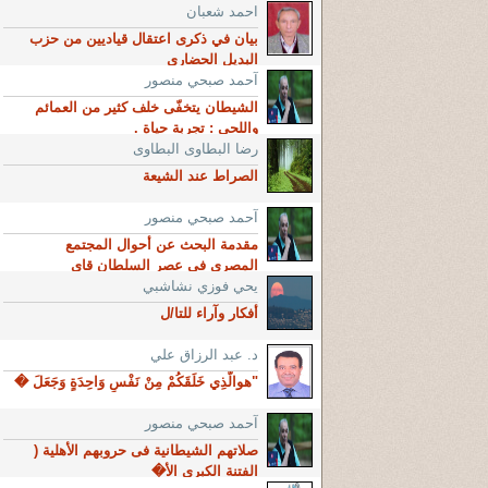
احمد شعبان
بيان في ذكرى اعتقال قياديين من حزب
البديل الحضاري
آحمد صبحي منصور
الشيطان يتخفّى خلف كثير من العمائم
واللحى : تجربة حياة .
رضا البطاوى البطاوى
الصراط عند الشيعة
آحمد صبحي منصور
مقدمة البحث عن أحوال المجتمع
المصرى فى عصر السلطان قاي
يحي فوزي نشاشبي
أفكار وآراء للتا/ل
د. عبد الرزاق علي
"هوالَّذِي خَلَقَكُمْ مِنْ نَفْسٍ وَاحِدَةٍ وَجَعَلَ �
آحمد صبحي منصور
صلاتهم الشيطانية فى حروبهم الأهلية (
الفتنة الكبرى الأ�