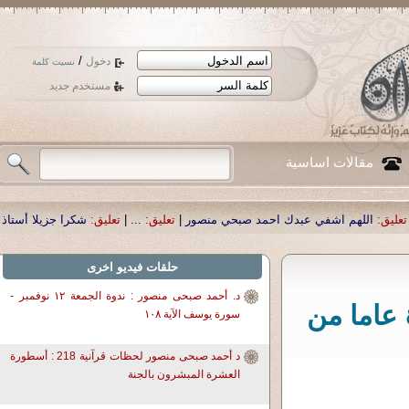
/
دخول
نسيت كلمة
مستخدم جديد
مقالات اساسية
حمد صبحي منصور
|
تعليق:
...
|
تعليق:
شكرا جزيلا أستاذ حمد الحمد .أكرمكم الله .
|
ت
حلقات فيديو اخرى
د. أحمد صبحى منصور : ندوة الجمعة ١٢ نوفمبر -
د. أحمد صبحى منصور - خفايا التاريخ : ٤٧ عاما من
سورة يوسف الآية ١٠٨
د أحمد صبحى منصور لحظات قرآنية 218 : أسطورة
العشرة المبشرون بالجنة