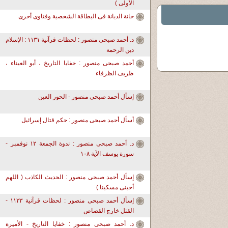
الأولى )
خانة الديانة فى البطاقة الشخصية وفتاوى أخرى
د. أحمد صبحى منصور : لحظات قرآنية ١١٣١ : الإسلام
دين الرحمة
أحمد صبحى منصور : خفايا التاريخ ، أبو العيناء ،
ظريف الظرفاء
إسأل أحمد صبحى منصور - الحور العين
أسأل أحمد صبحى منصور : حكم قتال إسرائيل
د. أحمد صبحى منصور : ندوة الجمعة ١٢ نوفمبر -
سورة يوسف الآية ١٠٨
إسأل أحمد صبحى منصور : الحديث الكاذب ( اللهم
أحينى مسكينا )
إسأل أحمد صبحى منصور : لحظات قرآنية ١١٣٣ -
القتل خارج القصاص
د. أحمد صبحى منصور : خفايا التاريخ - الأميرة