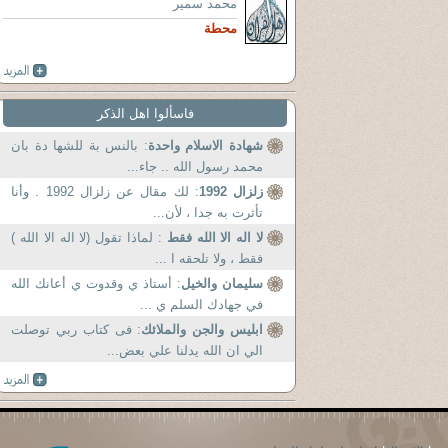
محمد سمير
محطة
فاسألوا اهل الذكر
شهادة الاسلام واحدة
: بالنس بة للشها دة بان
محمد رسول الله .. جاء...
زلزال 1992
: لك مقال عن زلزال 1992 . وأنا
تأثرت به جدا ، لأن...
لا اله الا الله فقط
: لماذا تقول (لا اله الا الله )
فقط ، ولا تلحقه ا ...
سليمان والخيل
: أستاذ ي وقدوت ي أعانك الله
في جهادك السلم ي ...
ابليس والجن والملائك
: فى كتاب ربي توصلت
الي ان الله يدلنا علي بعض...