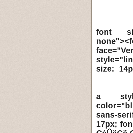
<font si
none
face="Ve
style="l
size: 14
<a styl
color="b
sans-ser
17px; fon