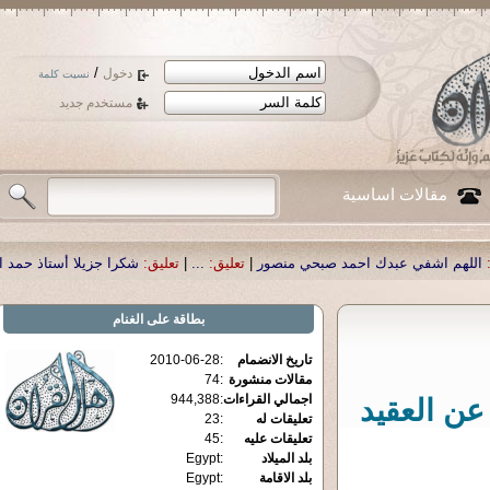
/
دخول
نسيت كلمة
مستخدم جديد
مقالات اساسية
نسأل الل
تعليق:
|
شكرا جزيلا أستاذ حمد الحمد .أكرمكم الله .
تعليق:
|
...
تعليق:
|
صور
بطاقة
على الغنام
2010-06-28
:
تاريخ الانضمام
74
:
مقالات منشورة
944,388
:
اجمالي القراءات
عن العقيد
23
:
تعليقات له
45
:
تعليقات عليه
Egypt
:
بلد الميلاد
Egypt
:
بلد الاقامة