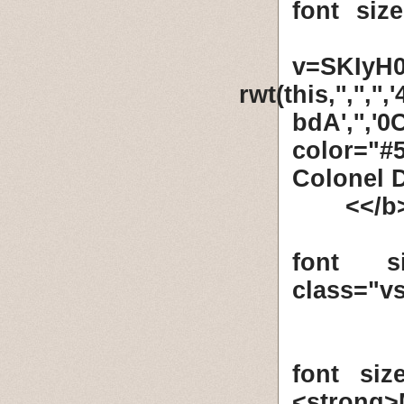
<font si
v=SKIy
rwt(this,'',''
bdA','',
color="#
Colonel 
</b
<font s
class="
<font si
<strong