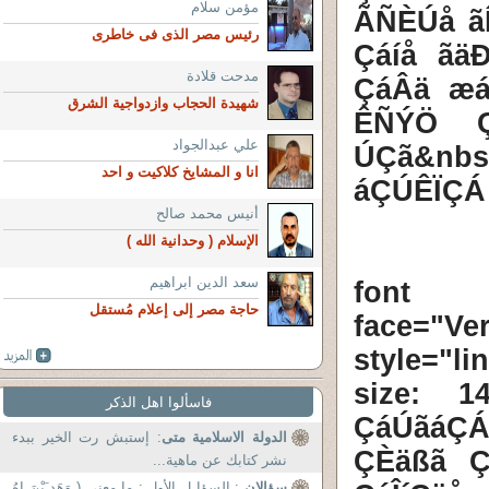
مؤمن سلام
ÃÑÈÚå ã
رئيس مصر الذى فى خاطرى
Çáíå ãä
مدحت قلادة
ÇáÂä æá
شهيدة الحجاب وازدواجية الشرق
ÊÑÝÖ Ç
علي عبدالجواد
ÚÇã&nb
انا و المشايخ كلاكيت و احد
áÇÚÊÏÇÁ 
أنيس محمد صالح
الإسلام ( وحدانية الله )
سعد الدين ابراهيم
<font 
حاجة مصر إلى إعلام مُستقل
face="Ve
style="l
size: 
فاسألوا اهل الذكر
ÇáÚãáÇÁ
الدولة الاسلامية متى
: إستبش رت الخير ببدء
ÇÈäßã Ç
نشر كتابك عن ماهية...
سؤالان
: السؤا ل الأول : ما معنى ( وَهَد َيْنَ اهُ