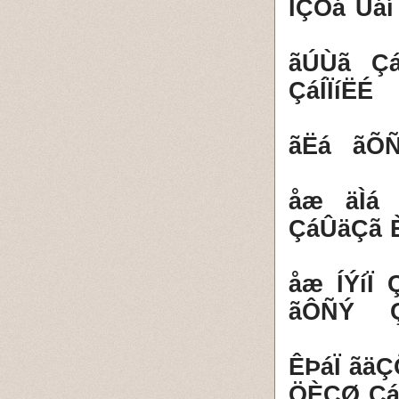
3- ÍÇÕá 
4- ãÚÙã
ÇáÍÏíËÉ
5- ãËá 
6- åæ ä
ÇáÛäÇã 
7- åæ ÍÝ
ãÔÑÝ Ç
8- ÊÞáÏ 
ÖÈÇØ Çá