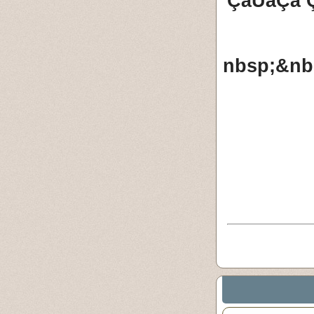
ÇáÛäÇã 
&nbsp;&n