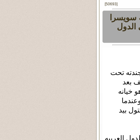
[50693]
 سويسرا
الدول
ندته تحت
ف بعد
 خيانه
عندما
ول بيد
ول العربيه