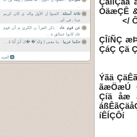
ÇáÎíÇäå
...
ÓäæÇÊ &
ثلاثة أسئلة
: السؤا ل الأول والد ى كان كريم
Ô
جدا ، فى أى...
عن قوم عاد
: ذكر القرآ ن الكري م أن قوم
عاد كانوا عمالق ة ...
ÇÎíÑÇ æÞ
حكما عربيا
: ما معنى ( وَكَذ َٰ� �ِكَ أَنزَ لْنَا هُ ...
ÇáÇ Çä Ç
Ýãä ÇäÊã
ãæÖæÚ Ç
Çíä åæ 
áßÊãÇäå
íÊÍÇÔ