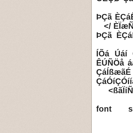
9- ÞÇã È
ÈÏæÑ
10- ÞÇã 
11- ÍÕá 
ÊÚÑÖå á
ÇáÍßæã
ÇáÓíÇÓí
ßãÏí
<font s