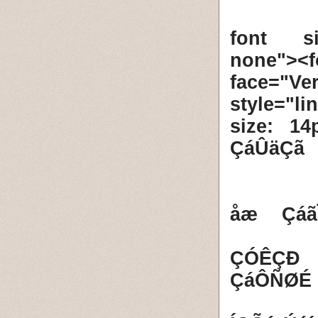
<font si
none
face="Ve
style="l
size: 1
ÇáÛäÇã
1- åæ Ç
2- ÇÓÊÇ
ÇáÔÑØÉ 