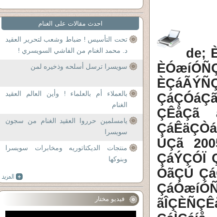
احدث مقالات على الغنام
تحت التأسيس ! ضباط وشعب لتحرير العقيد
de; 
د. محمد الغنام من الفاشي السويسري !
ÈÓæíÓ
سويسرا ترسل أسلحه وذخيره لمن
ÈÇáÃÝÑÇ
بالعملاء أم بالعلماء ! وأين العالم العقيد
ÇáÇÓáÇã
الغنام
ÇÊåÇã 
يامسلمين حرروا العقيد الغنام من سجون
ÇáÊäÇÒá
سويسرا
ÚÇã 20
منتجات الديكتاتوريه ومخابرات سويسرا
ÇáÝÇÓÏ 
وبنوكها
ÓãÇÚ Çá
ÇáÓæíÓÑ
فيديو مختار
ãÎÇÈÑÇÊå