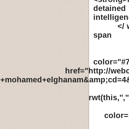
detaine
intellige
<span
color="#
href="http://we
el+mohamed+elghanam&amp;cd=4&
rwt(this,'
color