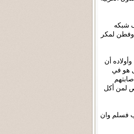
ف شبكه
 وفطن لمكر
أولاده أن
ل هو في
أصابتهم
ص لمن أكل
ب فسلم وان