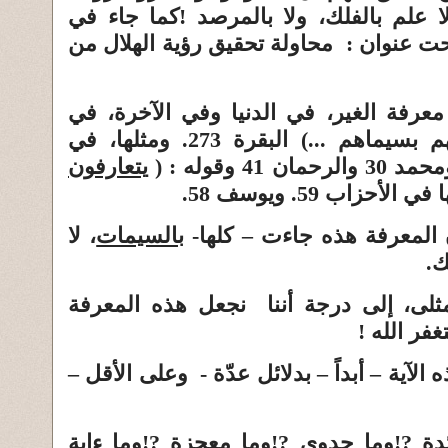
 علم بالفلك، ولا بالمرصد
!
كما جاء في
حت عنوان :
محاولة تحقيق رؤية الهلال من
عرفة الغير، في الدنيا وفي الآخرة، في
هم بسيماهم ...)
البقرة 273. ومثلها، في
(
يتعارفون
 المعرفة هذه جاءت – كلها-
بالسيمات
، لا
ك.
لمثلى، إلى درجة أننا نجعل هذه المعرفة
غفر الله
!
الآية – أبداً – بدلائل عدّة - وعلى الأقل –
ئدة
!?
وما جدوى
!?
وما معجزة
!?
وما
ءاية