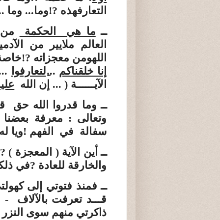
التعارف
هذه
!?
وما... وما ..
ــ
ما هي الحكمة
من م
العالم ملايير من الآ
الله
ومن معجزاته
!?
خاصة 
إنا خلقناكم
...
ِلتعارفوا
) -
الآيــــــة
( ... إن الله
علي
ــ وما قدروا الله حق ق
وتعالى : معرفة بعضنا
سفالة في الفهم
!
ويا ل
ــ أين الآية
( المعجزة )
?
والخارقة للعادة
?
في ذلك
ــ فمنذ فتوتي
إلى كهولت
قـــد تعرفت بالآلاف -
ذاكرتي منهم سوى النزر 