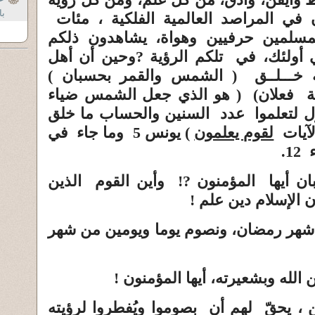
با
ن في المراصد العالمية الفلكية ، مئات
لمسلمين حرفيين وهواة، يشاهدون ذلكم
في أولئك، في تلكم الرؤية
?
وحين أن
أهل
 خـــلــق
( الشمس والقمر بحسبان )
فعلان
)
( هو الذي جعل الشمس ضياء
زل لتعلموا عدد السنين والحساب ما خلق
لآيات
لقوم يعلمون
)
يونس 5 وما جاء في
بان
أيها المؤمنون
!?
وأين القوم الذين
ن الإسلام دين علم
!
شهر رمضان، ونصوم يوما ويومين من شهر
ن الله وبشعيرته، أيها المؤمنون
!
، يحقّ لهم أن بصوموا ويُفطروا لرؤيته