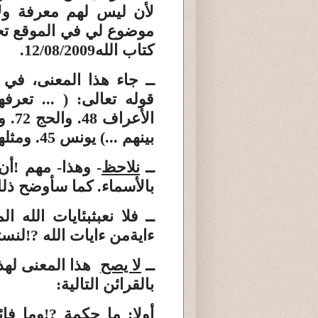
لأن ليس لهم معرفة ولا
موضوع لي في الموقع ت
كتاب الله
12/08/2009.
ــ جاء هذا
المعنى، في م
قوله تعالى:
( ... تعرف
الأعراف 48. والحج 72. ومحمد 30 والرحمان 41 وقوله :
بينهم ...)
يونس 45. ومثلها في الأحزاب 59. ويوسف 58.
ــ
نلاحظ
- وهذا- مهم
!
أن
بالأسماء. كما سأوضح ذل
ــ
فلا
نعبث
بئايات الله ا
ءاية
من ءايات الله
!?
لنست
ــ
لا يصح
هذا المعنى لهذه 
بالقرائن التالية:
أولا
: ما حكمة
!?
وما فا