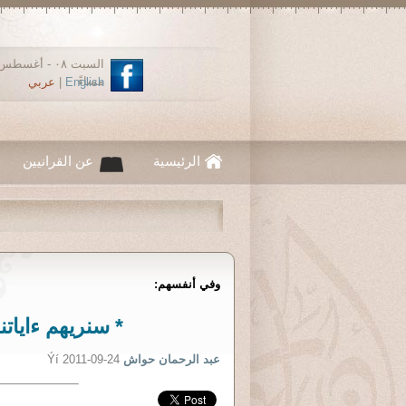
مساءً
English
|
عربي
الرئيسية
عن القرانيين
وفي أنفسهم:
* سنريهم ءاياتنا
عبد الرحمان حواش
Ýí 2011-09-24