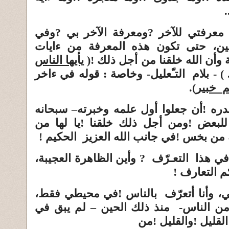
.
عرفتي للآخر
?
ومعرفة الآخر بي
?
وفي
دميين، حتى تكون هذه المعرفة من
ءايات
وأن الله خلقنا من أجل ذلك
!
(
يأيها الناس
... 
بلام التـّعليل- وخاصة : قوله في ءاخر
م خبير
).
دره
!
أن جعلوا
أول علمه وخبرته
– سبحانه
 للبعض
!
ومن أجل ذلك خلقنا
!
يا لها من
ه من بخس
!
في جانب الله العزيز الحكيم
!
في هذا التعـرّف
?
وأين الظاهرة العجيبة،
م التعارف
!
ي، وأنا أتعرّف بالناس
!
في محيطي فقط،
 من الناس- منذ ذلك الحين – لم يبق في
القليل
!
والقليل
!
من