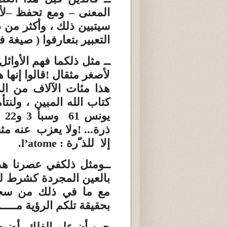
المعنى –
ومع تحفظ –
لأ
سيتبين ذلك ، وأكثر من 
التعبير بتعارفوا ( صيغة
ف
ــ مثل ذلك
ما فهم الأوائ
لأصغر مثقال
!
قالوا إنها 
هذا
مئات الآلاف من الذ
يونس 61 وسبأ 3 و22 والزلزلة 7-8 : إن الله لا
ذرة...
!
ولا يعزب
عنه مثق
إلا للذ ّرة :
l’atome
.
ــومثل ذلك
في عصرنا هذ
بالعين المجردة كشرط لل
مع ما في ذلك من سخري
بحقيقة تلكم الرؤية مـــ
حين أن علم الفلك، أضبط