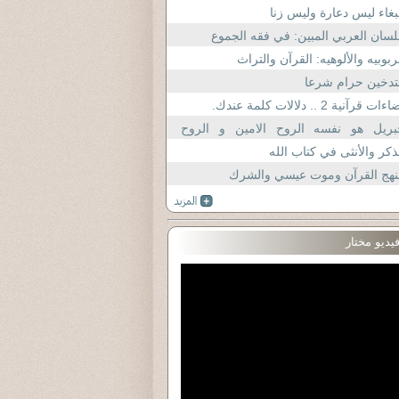
بغاء ليس دعارة وليس زنا
لسان العربي المبين: في فقه الجموع
ربوبيه والألوهيه: القرآن والتراث
تدخين حرام شرعا
ءات قرآنية 2 .. دلالات كلمة عندك.
بريل هو نفسه الروح الامين و الروح
قدس و هو من الملائكه بل من كبرائه
ذكر والأنثى في كتاب الله
نهج القرآن وموت عيسي والشرك
يديو مختار