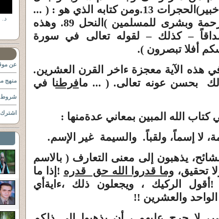
خبير)
الحجرات 13.ومن كتابه الذي هو :
( ...
د. 
حمة وبشرى للمسلمين )
النحل 89. وهذه
اقاً – كذلك – لقوله تعالى في سورة
كم أفلا تبصرون ).
عن موقع
ي هذه الآية
معجزة ءاخر القرن العشرين
.
ذلك بحسن عونه تعالى.
( ... ما
فرطن
ا في
منهج مو
شروط ا
اشترك ب
كتاب الله المبين
بمعاني عدة
منها :
ة
، لا
إسماً
، ولقباً.
والسيمة غير الإسم
.
شائح
، يذهبون إلى معنى التعارف ( بالاسم
لا تحقيق،
وما قدروا الله حق قدره
!
إذا ما
!
أقول الركيك ، ويجعلون ذلك ،
ءاية
أي
الواحد والعشرين
!!
ر، لا حرج عليهم ، أن يذهبوا إلى ذلكم