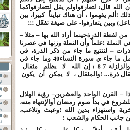
ن الله قال:
لتعارفوا
ولم يقل
لتتعارفوا
كما
ذلك
!
ألم يفهموا ، أن هناك تبايناً كبيرا، بين
اعل
) وبين يتعارفوا- على صيغة
تفعّل
!!!
ل من لفظة
الذرة
حينما أراد الله بها – مثلا –
هي النملة
!
علماً وأن النملة وزنها في
عصرنا
رات – لنتتبع ما جاء من ذكر الذرة، في
كتاب الله المبين ، ولنتأمل ما جاء ي سورة النساء40 وما جاء في
يظلم
مثقال
ال ذرة...
!
والمثقال ، لا يمكن أن يكون
ال
او
ال
ا –
القرن الواحد والعشرين
– رؤية الهلال
ضل
شروع في بدأ صوم رمضان أوالإنتهاء منه،
سؤ
ة واستهزاء بدين الله
!
وعبث وتلاعب،
يع
ال
ــن جانب الحكام والشعب
!
اع
 وأيقن، وأدقّ، من كل علم، ومن كل رؤية
عد