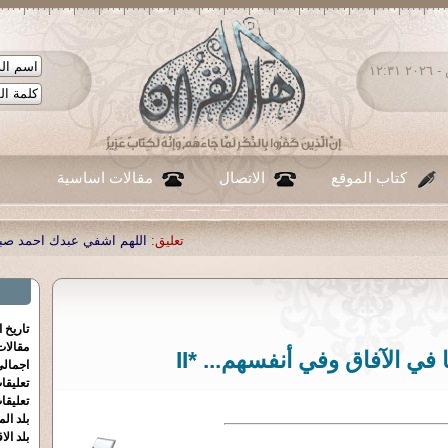
السبت ٠٨ - أغسطس - ٢٠٢٦ ١٢:٣١
كتاب الموقع
الاتصال
مقالات اساسية
تعليق:
اللهم اشفي عبدك احمد صبحي منصور
|
تعليق:
...
|
تعليق:
ش
تاريخ 
مقالا
 في الآفاق وفي أنفسهم... *II
اجمالي
تعليقا
تعليقا
بلد الم
بلد الا