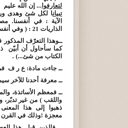
لتعارفوا
... إن الله عليم 
تبيان
ا لكل شئ وهدى ور
الآية :
في أنفسنا
. مصد
الذاريات 21 :
( وفي أنفس
ــ
وهذا
التعرّف
المذكور ف
كما سأحاول أن أبيّن 
الكتاب من شئ...) .
ــ جاءت مادة
:
ع ر ف
في 
ــ معرفة
أحدنا للآخر
سيم
ــ فمعظم الأساتذة
،
والم
واللقب ) من غير تدبّر، و
ذهبوا إلى هذا المعنى
معجزة
!
وذلك
في القرن 
ــ فالذين
قبل هذا العص