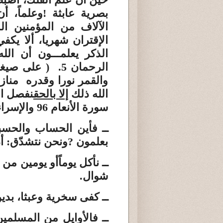
بصرية عابثة
!
وعلماً، أ
الآلاف من المؤمنين ا
الإقتران شهريا، ألا يك
الذكر
يعلمـــون أن الله
الرحمان 5. ( على صيغة
والقمر نورا وقدره منا
الله ذلك
إلا بالحق
نفصل ا
سورة الأنعام 96 والإسراء 12.
ــ فأين الحساب والحس
بعلمون
?
ونحن
نتشدّق
: أ
ــ نأكل يوماً
أو يومين من 
شوال.
ــ كفى سخرية
وعبثا، بدي
ــ فالأوايل
من المسلمين 