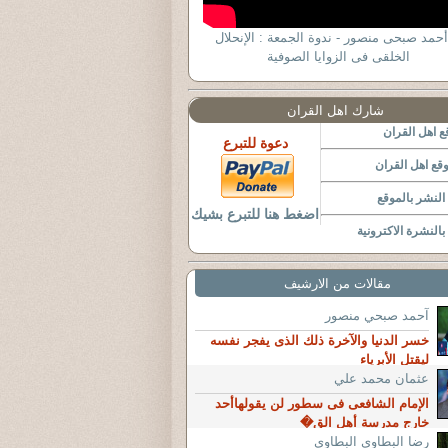
أحمد صبحى منصور - ندوة الجمعة : الإنحلال
الخلقى فى الزوايا الصوفية
شارك اهل القران
 اهل القران
دعوة للتبرع
قع اهل القران
لنشر بالموقع
اضغط هنا للتبرع بشيك
النشرة الاكترونية
مقالات من الارشيف
آحمد صبحي منصور
خسر الدنيا والآخرة ذلك الذى يفجر نفسه
ليقتل الأبرياء
عثمان محمد علي
الإمام الشافعى فى سطور لن يقولهاأحد
خارج مدرسة أهل الق�
رضا البطاوى البطاوى