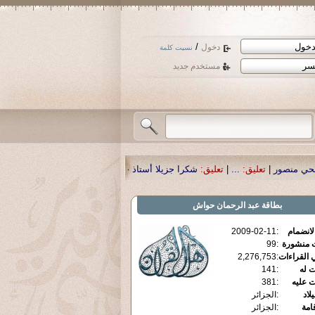
/
دخول
نسيت كلمة
مستخدم جديد
كرا جزيلا أستاذ حمد الحمد .أكرمكم الله .
|
تعليق:
نسأل الله تعالى أن يمن بالشفاء
بطاقة
عبد الرحمان حواش
الانضمام
:
2009-02-11
ت منشورة
:
99
 القراءات
:
2,276,753
ت له
:
141
ت عليه
:
381
يلاد
:
الجزائر
قامة
:
الجزائر