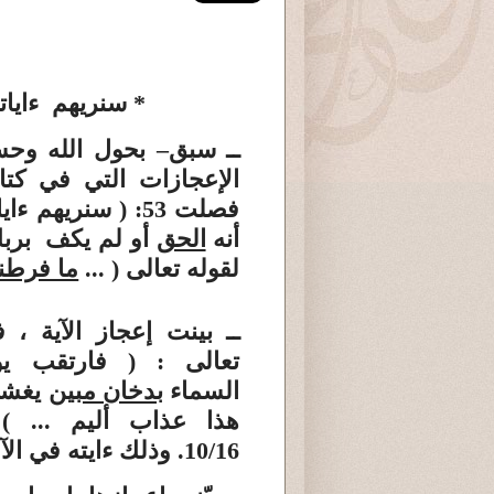
* سنريهم ءايات
ــ سبق
– بحول الله وحس
الإعجازات التي في كتا
فصلت 53:
( سنريهم ءايا
أنه
الحق
أو لم يكف بربك
لقوله تعالى
( ...
ما فرطنا
ــ بينت
إعجاز الآية ، 
تعالى :
( فارتقب يو
السماء
بدخان مبين
يغشى
هذا عذاب أليم ... 
10/16. وذلك ءايته في
الآ