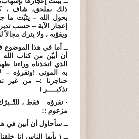
ــ بيّنت
إعجازها بإسهاب،
ذلك
بملحق
، شاف ، ك
بحول الله – يثبّت ما
إعجاز الآية – حسب تدبري
ويقوّيه ، ولا يترك مجالاً ل
ــ أما في هذا الموضوع
ف
أن أبيّن من كتاب الله ا
الذي اتخذناه وراءنا ظهري
به الموتى
!
ونقرؤه – لا
حناجرنا
!
– من غير تدب
تذكيـــــر
!
·
نقرؤه – فقط ، للتّــبرّك
مزعوم
!!
ــ سأحاول
أن أبين في هذ
ــ
( يأيها الناس إنا خلق