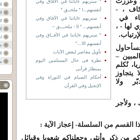
 وعزّزت
* سنريهم ءاياتنا في الآفاق وفي
ال
اف ، -
أنفسهم...I * ملحــق *
ال
 جاء في
· سنريهم ءاياتنا في الآفاق وفي
ال
 لها - ،
أنفسهم... * II - ملحــــق –
ال
لإرتياب.
* سنريهم ءاياتنا في الآفــاق وفي
اضا
أنفسهم III…*
ج
سأحاول
تأويل معاصر لبعض الآيات
ال
ال
لمبين –
نظرة فى حال المسلمين اليوم
م
ا، نُكلم
بمنظار قرآنى
 يتجاوز
أحكام الصيام في التوراة وفي
ّر ولا
ف
الإنجيل وفي القرآن
 ، ولأجر
ا القسم من السلسلة- إعجاز الآية :
ناكم من ذكر وأنثى وجعلناكم شعوبا وقبائل