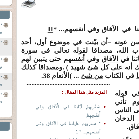
نا في الآفاق وفي أنفسهم... *
II
في
هو
ن عونه –أن بيّنت في موضوع أول، أحد
* 
وا
ب الله، مصداقا لقوله تعالى في سورة
تنا في
الآفاق
وفي
أنفسهم
حتى يتبين لهم
 أنه على كل شئ شهيد ) .
ومصداقا كذلك
في
في الكتاب
من شئ
... )
الأنعام 38.
هو
ال
في
هو
في قوله
المزيد مثل هذا المقال :
ال
م تأتي
في
سَنُرِيهِمْ آيَاتِنَا فِي الْآفَاقِ وَفِي
 الناس
مح
أَنفُسِهِمْ
ال
)
الدخان
* سنريهم ءاياتنا في الآفاق وفي
فاق.
أنفسهم... * 1