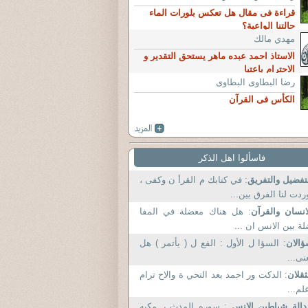
قراءة فى مقال هل تعكس بلورات الماء
حالتنا الواعية؟
مهدي مالك
الاستاذ احمد عبده ماهر يستحق التقدير و
الاحترام باعتبا
رضا البطاوى البطاوى
الكأس فى القرآن
فاسألوا اهل الذكر
تفضيل والتفريق
: في كتابك م القرأ ن وكفى ،
ردت لنا الفرق بين...
انسان والقرآن
: هل هناك معضلة في المفا
ة بين الانس ان ...
الان
: السؤا ل الأول : الفع ل ( يأتمر ) هل
نى...
ثقلان
: الدكت ور احمد بعد التحي ة والاح ترام
لم...
الة شياطين الإنس
: سوره المدث ر مكيه