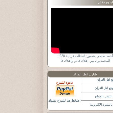
يديو مختار
أحمد صبحى منصور: لحظات قرآنية 920 :
المحمديون بين إهلاك قائم وإهلاك قا
شارك اهل القران
 اهل القران
دعوة للتبرع
قع اهل القران
لنشر بالموقع
اضغط هنا للتبرع بشيك
النشرة الاكترونية