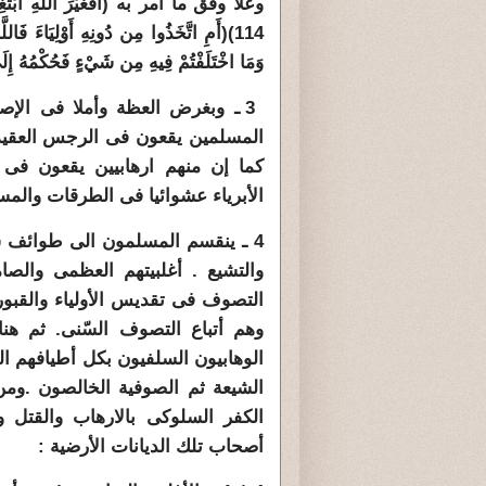
وعلا وفق ما أمر به (أَفَغَيْرَ اللَّهِ أَبْتَغِي
114)(أَمِ اتَّخَذُوا مِن دُونِهِ أَوْلِيَاءَ فَا
وَمَا اخْتَلَفْتُمْ فِيهِ مِن شَيْءٍ فَحُكْمُهُ إِلَى 
3 ـ وبغرض العظة وأملا فى الإ
المسلمين يقعون فى الرجس العقيدى
كما إن منهم ارهابيين يقعون فى
الأبرياء عشوائيا فى الطرقات والم
4 ـ ينقسم المسلمون الى طوائف شت
والتشيع . أغلبيتهم العظمى والصا
التصوف فى تقديس الأولياء والقبور 
وهم أتباع التصوف السّنى. ثم هن
الوهابيون السلفيون بكل أطيافهم ال
الشيعة ثم الصوفية الخالصون .و
الكفر السلوكى بالارهاب والقتل وا
أصحاب تلك الديانات الأرضية :