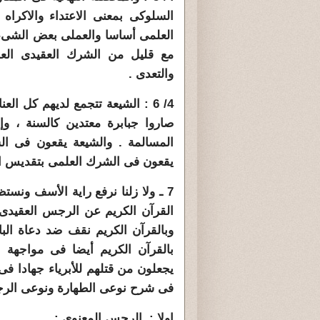
السلوكى بمعنى الاعتداء والاكرا
العلمى أساسا والعملى بعض الشىء 
مع قليل من الشرك العقيدى العل
والتعدى .
4/ 6 : الشيعة تتجمع لديهم كل 
صاروا جبابرة معتدين كالسنة ، 
المسالمة . والشيعة يقعون فى الش
يقعون فى الشرك العلمى بتقديس ال
7 ـ ولا زلنا نرفع راية الأسف ونس
القرآن الكريم عن الرجس العقيد
وبالقرآن الكريم نقف ضد دعاة ال
بالقرآن الكريم أيضا فى مواجهة ال
يجعلون من قتلهم للأبرياء جهادا ف
فى شرح نوعى الطهارة ونوعى الرج
اولا : الرجس المعنوى :