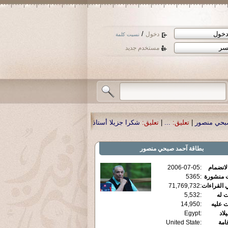
/
دخول
نسيت كلمة
مستخدم جديد
شكرا جزيلا أستاذ حمد الحمد .أكرمكم الله .
|
تعليق:
نسأل الله تعالى أن يمن بالش
بطاقة
آحمد صبحي منصور
الانضمام
:
2006-07-05
ت منشورة
:
5365
 القراءات
:
71,769,732
ت له
:
5,532
ت عليه
:
14,950
يلاد
:
Egypt
قامة
:
United State