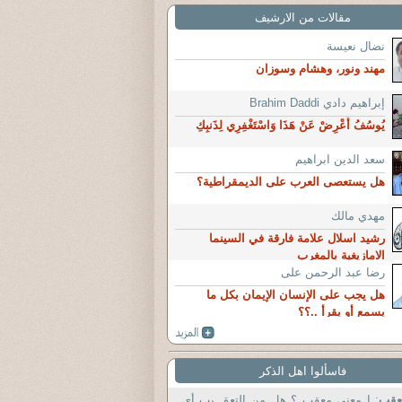
مقالات من الارشيف
نضال نعيسة
مهند ونور، وهشام وسوزان
إبراهيم دادي Brahim Daddi
يُوسُفُ أَعْرِضْ عَنْ هَذَا وَاسْتَغْفِرِي لِذَنبِكِ
سعد الدين ابراهيم
هل يستعصى العرب على الديمقراطية؟
مهدي مالك
رشيد اسلال علامة فارقة في السينما
الامازيغية بالمغرب
رضا عبد الرحمن على
هل يجب على الإنسان الإيمان بكل ما
يسمع أو يقرأ ..؟؟
فاسألوا اهل الذكر
عقب
: ا معنى معقب ؟ هل من التعق يب أي