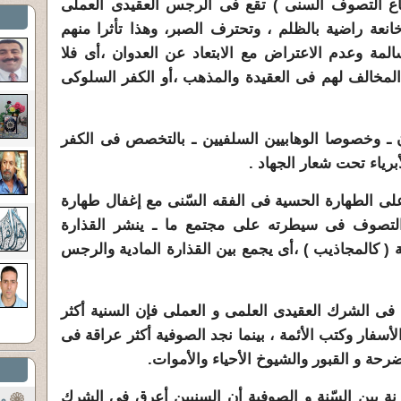
ن أتباع التصوف السنى ) تقع فى الرجس العقيدى العملى
نعة راضية بالظلم ، وتحترف الصبر، وهذا تأثرا منهم
ة وعدم الاعتراض مع الابتعاد عن العدوان ،أى فلا
المخالف لهم فى العقيدة والمذهب ،أو الكفر السلوكى
نيون ـ وخصوصا الوهابيين السلفيين ـ بالتخصص فى الكفر
برياء تحت شعار الجهاد .
نية على الطهارة الحسية فى الفقه السّنى مع إغفال طهارة
لتصوف فى سيطرته على مجتمع ما ـ ينشر القذارة
ة ( كالمجاذيب ) ،أى يجمع بين القذارة المادية والرجس
ين فى الشرك العقيدى العلمى و العملى فإن السنية أكثر
سفار وكتب الأئمة ، بينما نجد الصوفية أكثر عراقة فى
حة و القبور والشيوخ الأحياء والأموات.
مقارنة بين السّنة و الصوفية أن السنيين أعرق فى الشرك
م