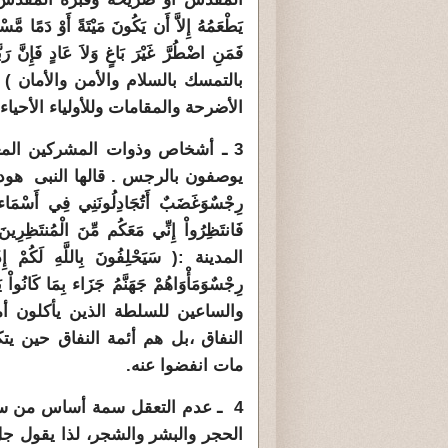
يَطْعَمُهُ إِلاَّ أَن يَكُونَ مَيْتَةً أَوْ دَمًا مَّسْ
بالتمسك بالسلام والأمن والأمان )
الأضرحة والمقامات وللأولياء الأحي
3 ـ أشخاص وذوات المشركين المع
يوصفون بالرجس . قالها النبى هود عليه ال
رِجْسٌوَغَضَبٌ أَتُجَادِلُونَنِي فِي أَسْمَاء سَ
المدينة :( سَيَحْلِفُونَ بِاللَّهِ لَكُمْ إِذَا ان
والساعين للسلطة الذين يأكلون أ
النفاق ،بل هم أئمة النفاق حين ي
مات انفضوا عنه.
4 ـ عدم التعقل سمة أساس من سما
الحجر والبشر والشجر، لذا يقول جل وعلا : 