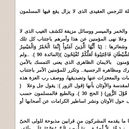
 للرجس العقيدى الذى لا يزال يقع فيها المسلمون
 ) والخمر والميسر ووسائل مزيفة لكشف الغيب الذى لا
ل وعلا نهى المؤمنين عن هذا وأمرهم باجتناب كل تلك
 (يَا أَيُّهَا الَّذِينَ آمَنُواْ إِنَّمَا الْخَمْرُ وَالْمَيْسِرُ
وَالأَنصَابُ وَالأَزْلامُ رِجْسٌمِّنْ عَمَلِ الشَّيْطَانِ فَاجْتَنِبُوهُ لَعَلَّكُمْ تُفْلِحُونَ )(المائدة 90 ). ..ولم
ؤمنون بالايمان الظاهرى الذى يعنى التمسك بالأمن
ك ومظاهره الرجسية.. وتكرر للمؤمنين الأمر باجتناب
امات والمعجزات عنها وتصديقها، ووصف رب العزة هذه
مقدسة والأوثان بأنها (قول الزور ): يقول جل وعلا (
فَاجْتَنِبُوا الرِّجْسَمِنَ الأَوْثَانِ وَاجْتَنِبُوا قَوْلَ الزُّورِ) ( الحج 30 ). وبالطبع فالمسلمون حسب
ف حول الأوثان ونشر اساطير الكرامات عن أصحابها أو
ما يقدمه المشركون من قرابين مذبوحة للولى الحىّ
اَّ أَجِدُ فِي مَا أُوحِيَ إِلَيَّ مُحَرَّمًا عَلَى طَاعِمٍ