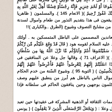
فُوحًا أَوْ لَحْمَ خِنزِيرٍ فَإِنَّهُ رِجْسٌأَوْ فِسْقًا أُهِلَّ لِغَيْرِ اللَّهِ بِهِ
فَمَنِ اضْطُرَّ غَيْرَ بَاغٍ وَلاَ عَادٍ فَإِنَّ رَبَّكَ غَفُورٌ رَّحِيمٌ )( الانعام 145 ). والمسلمون ( ظاهريا
 يقعون فى هذا بتقديم النذور من طعام واموال لسدنة
اء من مشايخ التصوف وشيوخ (الطرق ..والكبارى )!!
اندين المصممين على الباطل المتمسكين به . أولئك
سلام لقومه هود ( قَالَ قَدْ وَقَعَ عَلَيْكُم مِّن رَّبِّكُمْ
مَّيْتُمُوهَا أَنتُمْ وَآبَاؤُكُم مَّا نَزَّلَ اللَّهُ بِهَا مِن سُلْطَانٍ
فَانتَظِرُواْ إِنِّي مَعَكُم مِّنَ الْمُنتَظِرِينَ )( الاعراف 71 )، وقالها جل وعلا عن المنافقين فى
قَلَبْتُمْ إِلَيْهِمْ لِتُعْرِضُواْ عَنْهُمْ فَأَعْرِضُواْ عَنْهُمْ إِنَّهُمْ
رِجْسٌوَمَأْوَاهُمْ جَهَنَّمُ جَزَاء بِمَا كَانُواْ يَكْسِبُونَ ) ( التوبة 95 ). وشيوخ السّنة من خدم الحكام
موال الناس بالباطل هم أبرز من ينطبق عليهم وصف
تكلمون بوجهين وحين ينافقون الحاكم فى سلطانه فإذا
ت الثقافة أو الذهنية المشركة فى عقيدتها حين تعبد
( وَيَجْعَلُ الرِّجْسَعَلَى الَّذِينَ لاَ يَعْقِلُونَ ) ( يونس