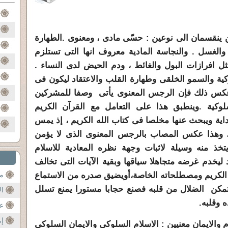
كن ينقسمان الى نوعين : حسّى مادى ، ومعنوى .الطهارة
والغسل . والنجاسة المادية معروف انها التى تستلزم
ثل افرازات البول والغائط ، ودم الحيض لدى النساء .
تزكية والسمو الخلقى وطهارة القلب والاعتقاد ليكون فى
عكس ذلك فإن الرجس المعنوى يأتى وصفا للمشركين
لوكية .وينطبق هذا على التعامل مع القرآن الكريم
هداية ويبحث عنها مخلصا فى كتاب الله الكريم ، إذ يمس
 ، وهذا عكس المصاب بالرجس المعنوى الذى لا يؤمن
تخذ منه وسيلة لاثبات وجهة نظره المعادية للاسلام
د ليخدم غرضه متجاهلا سياقها وبقية الآيات التى تخالف
ن الكريم ومصطلحاته الخاصة،أويضيق صدره من الاستماع
مح
 تمكن الضلال من قلبه فصنع حجابا مستورا يمنع تسلل
ال
ه وقلبه.
عن
إم
م والايمان معنيين : الاسلام السلوكى والايمان السلوكى