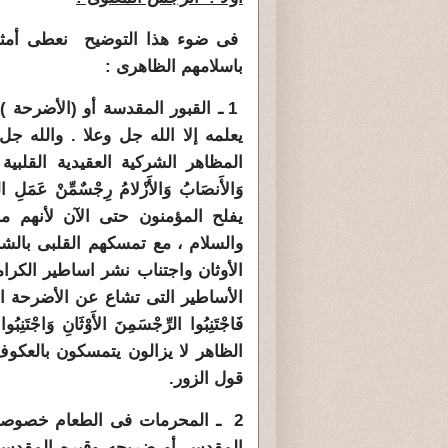
فى ضوء هذا التوضيح نعطى أمثلة
باسلامهم الظاهرى :
1 ـ القبور المقدسة أو (الأضرحة
يعلمه إلا الله جل وعلا . والله ج
المظاهر الشركية العقيدية القلبية وشعائرها :
يفلح المؤمنون حتى الآن لأنهم م
والسلام ، مع تمسكهم القلبى بالشر
الأوثان واجتناب نشر اساطير الكر
الأساطير التى تشاع عن الأضرحة ال
الظاهر لا يزالون يتمسكون بالعكو
قول الزور.
2 ـ المحرمات فى الطعام خصوصا 
المقدس أو ضريحه وقبره المقدس : ( قُل ل