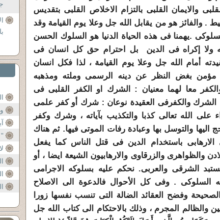
جل
لقلبى والايمان القلبى بالتزام الاخلاص القلبى بتقديس
ال
 . والفائز هو من يقابل الله جل وعلا يوم القيامة وقد
با
لسلوكى .يهمنا فى هذه الحياة الدنيا هو السلوك الحسن
ته ولا إكراه فى الدين بل احترام حق كل انسان فى
ته أمام الله جل وعلا يوم القيامة ، لذا فكل انسان
مؤمن بغض النظر عن دينه الرسمى وملته ومذهبه
الكفر معا لهما معنيان : الشرك او الكفر القلبى فى
ال
 إن الشرك والكفرفى العقيدة نوعان : شرك أو كفر علمى
وا
ء على الله تعالى كذبا والتكذيب بآياته ، وشرك وكفر
آي
اليها والتوسل بها وعبادة رفات الموتى فيها. ثم هناك
" أ
الارهابى باستخدام الدين فى قتل الناس كما يفعل
لا
دن والظواهرى والزرقاوى والارهابيون الشيعة ايضا ، أو
ال
تبد الشرقى والعربى. نحكم عليه بسلوكه الاجرامى
ال
ه السلوكى . وفى كل الأحوال فالدعوة الى الاصلاح
ال
لصحيحة وفضح العقائد الضالة التى تنسب نفسها زورا
ن والظالم المجرم ، وذلك بالاحتكام الى كتاب الله جل