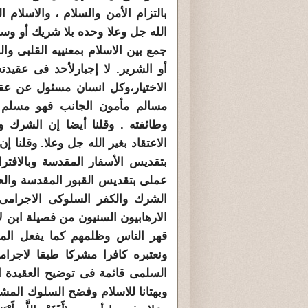
بالتزام الأمن والسلام ، والاسلام ا
الله جل وعلا وحده بلا شريك أو وسيط
جمع بين الاسلام بمعنييه القلبى وا
أو الشرير. لا إجبارلأحد فى عقيد
الاختيار،وكل انسان مسئول عن عقيد
مسالم مأمون الجانب فهو مسلم 
وطائفته . وقلنا أيضا إن الشرك و
الاعتقاد بغير الله جل وعلا. وقلنا
بتقديس الأسفار المقدسة وبالافترا
عملى بتقديس القبور المقدسة والحج 
الشرك والكفر السلوكى الاجرامى 
الارهابيون السنيون من فصيلة ابن لا
قهر الناس وظلمهم كما يفعل المس
ونعتبره كافرا مشركا طبقا لاجرام
السلمى قائمة فى توضيح العقيدة ا
وبهتانا للاسلام وفضح السلوك المشي