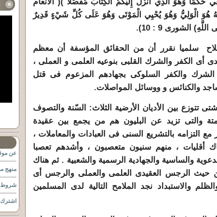
 حَكَمًا وَهُوَ الَّذِي أَنزَلَ إِلَيْكُمُ الْكِتَابَ مُفَصَّلاً )( الانعام
ف
للَّهُ هُوَ الْوَلِيُّ وَهُوَ يُحْيِي الْمَوْتَى وَهُوَ عَلَى كُلِّ شَيْءٍ قَدِيرٌ
اللَّهِ) الشورى 9 : 10).
صلاح سلميا نقرر أن من الحقائق المؤسفة أن معظم
 أى الكفر والشرك القلبى بنوعيه العلمى و العملى ،
 الشرك والكفر السلوكى بجهادهم المزعوم فى قتل
ساجد والكنائس و ووسائل المواصلات.
ى تتوزع بين الأديان الأرضية الثلاث: السّنة والتصوف
متة والتى تزيد عن البليون هم من يجمع بين عقيدة
مع التزامه بالتشريع السنى فى العبادات والمعاملات ،
اك أقليات ، منهم سنيون متعصبون ، وأشدهم تعصبا
عن موقع
دعوية والساسية والجهادية الرسمية والشعبية . ثم هناك
منهج مو
من حيث الرجس العقيدى العلمى والعملى والرجس أى
لظلم والاستبداد نجد الملامح التالية لدى المسلمين
شروط ا
اشترك ب