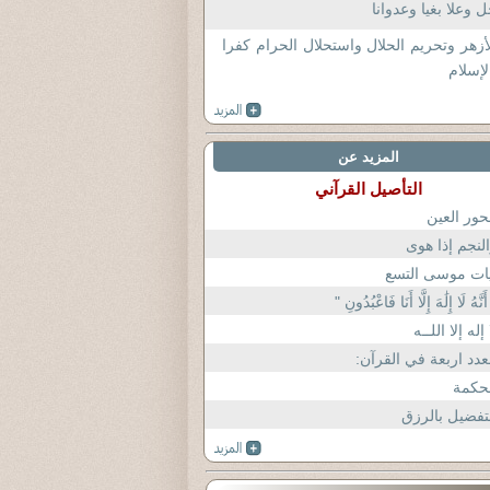
 وعلا بغيا وعدوانا
أزهر وتحريم الحلال واستحلال الحرام كفرا
لإسلام
المزيد عن
التأصيل القرآني
حور العين
لنجم إذا هوى
ات موسى التسع
َنَّهُ لَا إِلَٰهَ إِلَّا أَنَا فَاعْبُدُونِ "
 إله إلا اللــه
عدد اربعة في القرآن:
حكمة
تفضيل بالرزق