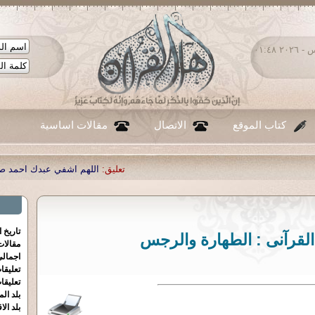
الخميس ٠٦ - أغسطس - ٢٠٢٦ ٠١:٤٨
كتاب الموقع
الاتصال
مقالات اساسية
تعليق:
اللهم اشفي عبدك احمد صبحي منصور
|
تعليق:
...
|
تعليق:
تاريخ 
القرآنى : الطهارة والرجس
مقالا
اجمالي
تعليقا
تعليقا
بلد الم
بلد الا