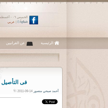
صباحاً
English
|
عربي
الرئيسية
عن القرانيين
فى التأصيل 
آحمد صبحي منصور
Ýí 2011-09-14