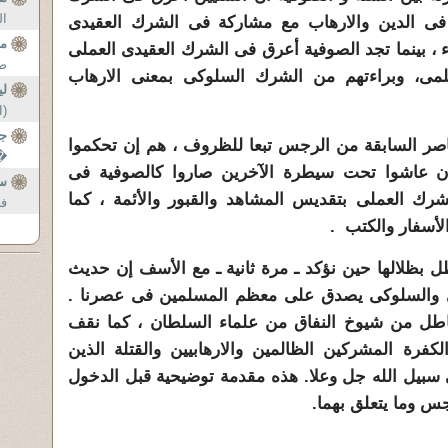
ال
ه فى الدين والارهاب مع مشاركة فى الشرك العقيدى
م
، بينما تجد الصوفية أعرق فى الشرك العقيدى العملى
صا
مى، وبراءتهم من الشرك السلوكى بمعنى الارهاب
لي
(ا
جه
العناصر السابقة من الرجس تبعا للظروف ، هم إن تحكموا
�ّ
وإن عاشوا تحت سيطرة الآخرين صاروا كالصوفية فى
سؤ
رك العملى بتقديس المشاهد والقبور والأئمة ، كما
فخ
أسفار والكتب .
تظل بظلالها حين نؤكد ـ مرة ثانية ـ مع الأسف إن حديث
ى والسلوكى يصدق على معظم المسلمين فى عصرنا .
باطل من شيوخ النفاق من علماء السلطان ، كما نقف
كفرة المشركين الظالمين والارهابيين والقتلة الذين
ى سبيل الله جل وعلا. هذه مقدمة توضيحية قبل الدخول
س وما يتعلق بهما.