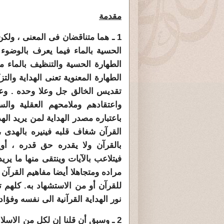
مقدمة
1 ـ هما متناقضان فى المعنى ، ول
الحسية بالماء فيما يعرف بالوضوء 
الطهارة الحسية والتنظيف بالماء م
الطهارة المعنوية تعنى الهداية وال
تقديس الخالق جل وعلا وحده . و
واعتقادهم وملامحهم العقلية والس
باعتباره مصدر الهداية لمن يريد ال
القرآن شغاف قلبه فينيره بالهدى
بالقرآن ولا يقدره حق قدره ، أوي
فيتلاعب بالآيات وينتقى منها ما يري
مراده ومتجاهلا أيضا مفاهيم القرآ
للقرآن أو من الاستشهاد به. كلهم
نور الهداية القرآنية الى نفسه وفؤاد
2 ـ وسبق أن قلنا إن لكل من الاسلا