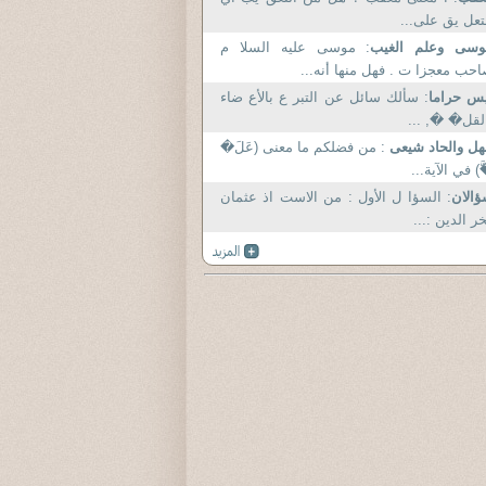
تعل يق على...
وسى وعلم الغيب
: موسى عليه السلا م
حب معجزا ت . فهل منها أنه...
س حراما
: سألك سائل عن التبر ع بالأع ضاء
لقل� �, ...
ل والحاد شيعى
: من فضلكم ما معنى (عَلَ�
َ) في الآية...
الان
: السؤا ل الأول : من الاست اذ عثمان
ر الدين :...