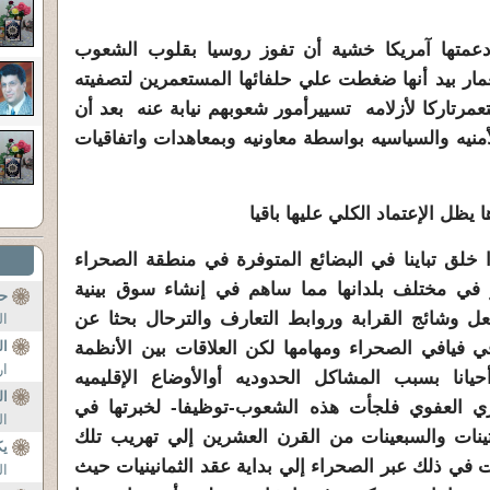
دعمتها آمريكا خشية أن تفوز روسيا بقلوب الشعوب
مار بيد أنها ضغطت علي حلفائها المستعمرين لتصفيته
عمرتاركا لأزلامه تسييرأمور شعوبهم نيابة عنه بعد أن
أمنيه والسياسيه بواسطة معاونيه وبمعاهدات واتفاقيات
 يظل الإعتماد الكلي عليها باقيا
ا خلق تباينا في البضائع المتوفرة في منطقة الصحراء
 في مختلف بلدانها مما ساهم في إنشاء سوق بينية
ح
عل وشائج القرابة وروابط التعارف والترحال بحثا عن
ال
 في فيافي الصحراء ومهامها لكن العلاقات بين الأنظمة
ال
ار
يانا بسبب المشاكل الحدوديه أوالأوضاع الإقليميه
ال
اري العفوي فلجأت هذه الشعوب-توظيفا- لخبرتها في
ال
نات والسبعينات من القرن العشرين إلي تهريب تلك
يك
 في ذلك عبر الصحراء إلي بداية عقد الثمانينيات حيث
الر