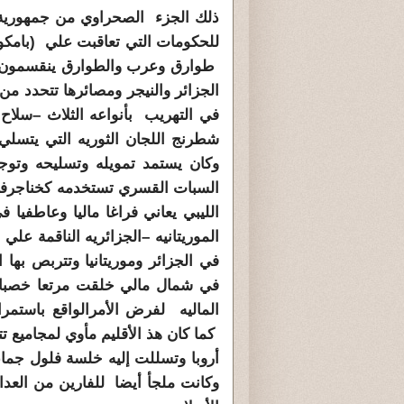
للحكومات التي تعاقبت علي (بامكو
طوارق وعرب والطوارق ينقسمون إلي
الجزائر والنيجر ومصائرها تتحدد م
في التهريب بأنواعه الثلاث –سلاح
شطرنج اللجان الثوريه التي يتسلي 
وكان يستمد تمويله وتسليحه وتو
السبات القسري تستخدمه كخناجرفي
الليبي يعاني فراغا ماليا وعاطفيا
الموريتانيه –الجزائريه الناقمة علي
في الجزائر وموريتانيا وتتربص بها ال
في شمال مالي خلقت مرتعا خصبا ل
الماليه لفرض الأمرالواقع باستم
كما كان هذ الأقليم مأوي لمجاميع 
أروبا وتسللت إليه خلسة فلول جماعة
وكانت ملجأ أيضا للفارين من العد