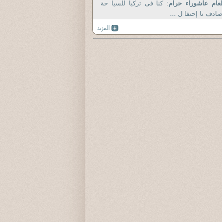
ام عاشوراء حرام
: كنا فى تركيا للسيا حة
ادف نا إحتفا ل ...