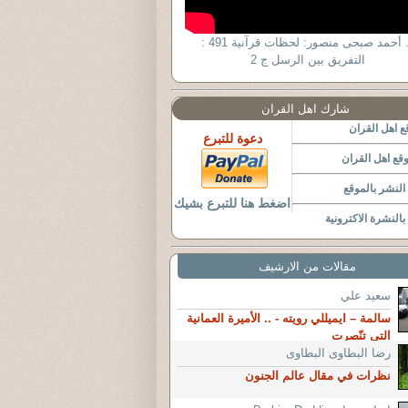
د. أحمد صبحى منصور: لحظات قرآنية 491 :
التفريق بين الرسل ج 2
شارك اهل القران
 اهل القران
دعوة للتبرع
قع اهل القران
لنشر بالموقع
اضغط هنا للتبرع بشيك
النشرة الاكترونية
مقالات من الارشيف
سعيد علي
سالمة – ايميللي رويته - .. الأميرة العمانية
التي تنّصرت
رضا البطاوى البطاوى
نظرات في مقال عالم الجنون