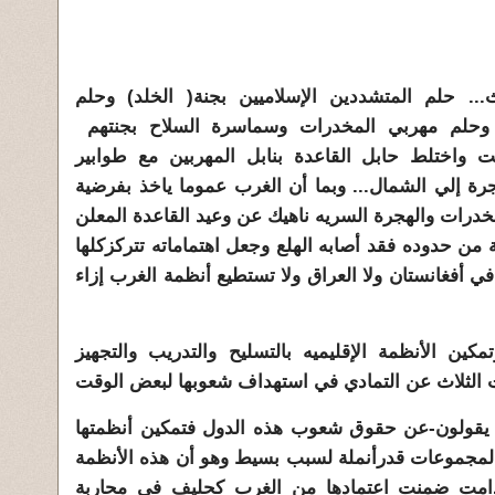
.. حلم المتشددين الإسلاميين بجنة( الخلد) وحلم
با) وحلم مهربي المخدرات وسماسرة السلاح بجنتهم
ت واختلط حابل القاعدة بنابل المهربين مع طوابير
رة إلي الشمال... وبما أن الغرب عموما ياخذ بفرضية
رات والهجرة السريه ناهيك عن وعيد القاعدة المعلن
من حدوده فقد أصابه الهلع وجعل اهتماماته تتركزكلها
في أفغانستان ولا العراق ولا تستطيع أنظمة الغرب إزاء
ين الأنظمة الإقليميه بالتسليح والتدريب والتجهيز
الثلاث عن التمادي في استهداف شعوبها لبعض الوقت
 يقولون-عن حقوق شعوب هذه الدول فتمكين أنظمتها
المجموعات قدرأنملة لسبب بسيط وهو أن هذه الأنظمة
ومادامت ضمنت اعتمادها من الغرب كحليف في محاربة