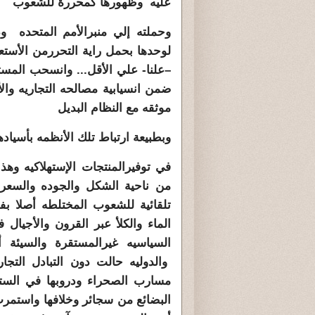
عليه وظهورها كمحررة للشعوب
وحملته إلي منبرالأمم المتحده و
لوحدها بحمل راية التحررمن الأستع
–علنا- علي الأقل... وانسحب المست
ضمن انسيابية مصالحه التجاريه وال
موثقه مع النظام البديل
وبطبيعة ارتباط تلك الأنظمه بأسيادها
في توفيرالمنتجات الإستهلاكيه وهذ
من ناحية الشكل والجوده والسعر
تلقائية للشعوب المختلطه أصلا بف
الماء والكلأ عبر القرون والأجيال
السياسيه غيرالمستقرة والسيئة أح
والدوليه حالت دون التبادل التج
مسارب الصحراء ودروبها في الستي
البضائع من سجائر وخلافها واستمرت