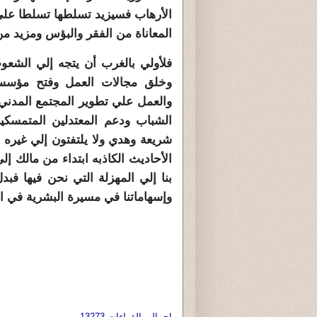
الأرهاب فسيزيد تسلطها تسلطا علي 
المعاناة من الفقر والبؤس ومزيد 
فلأولي بالغرب أن يتجه إلي الشعوب
وخلق مجالات العمل وفتح مؤسسات
والعمل علي تطوير المجتمع المدني 
الشباب ودعم المعتدلين المتمسكين
شريعة وهدي ولا يلتفتون إلي غيره
الأحاديث الكاذبه ابتداء من مالك إل
بنا إلي المهزلة التي نحن فيها ف
وإسهاماتنا في مسيرة البشرية في ا
اجمالي القراءات 13273