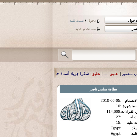
/
دخول
نسيت كلمة
مستخدم جديد
كرا جزيلا أستاذ حمد الحمد .أكرمكم الله .
|
تعليق:
نسأل الله تعالى أن يمن بالشفاء
بطاقة
سامى ناصر
الانضمام
:
2010-06-05
ت منشورة
:
10
 القراءات
:
114,608
ت له
:
27
ت عليه
:
15
يلاد
:
Egypt
قامة
:
Egypt