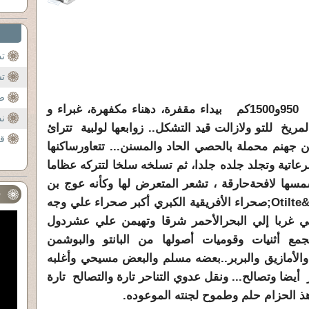
تد
تش
ص
بطول 4000كم وعرض يتراوح بين 950و1500كم بيداء مقفرة، دهناء مكفهرة، غبراء و
ند
ريخ للتو ولازالت قيد التشكل.. زوابعها لولبية تترائ
ق
من جهنم محملة بالحصي الحاد والمسنن... تتعاورساكنها
عاتية وتجلد جلده جلدا، ثم تسلخه سلخا لتتركه عظاما
مسها لافحةحارقة ، تشعر المتعرض لها وكأنه عوج بن
ف
عناق لقربها منه .....جغرافيا هي ال&Otilte;صحراء الأفريقية الكبري أكبر صحراء علي وجه
ي غربا إلي البحرالأحمر شرقا وتهيمن علي عشردول
ع أثنيات وقوميات أصولها من البانتو والبوشمن
والأمازيق والبربر..بعضه مسلم والبعض مسيحي وأغلبه
 أيضا وتصالح... ونقل عدوي التناحر تارة والتصالح تارة
 هذ الحزام حلم وطموح لجنته الموعوده.