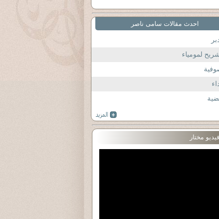
احدث مقالات سامى ناصر
بر
ريح لمومياء
وفية
اء
ضية
يديو مختار