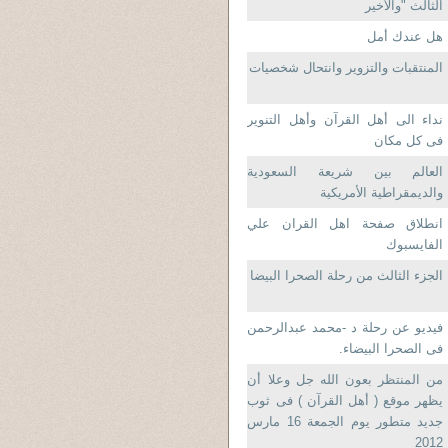
الثالث "والأخير
هل عندك أمل
المنتقبات والتزوير وانتحال شخصيات
نداء الى أهل القرآن وأهل التنوير
فى كل مكان
العالم بين شريعة السعودية
والديمقراطية الأمريكية
انطلاق صفحة اهل القران علي
الفايسبوك
الجزء الثالث من رحلة الصحرا البيضا
فيديو عن رحلة د -محمد عبدالرحمن
فى الصحرا البيضاء.
من المنتظر بعون الله جل وعلا أن
يظهر موقع ( أهل القرآن ) فى ثوب
جديد متطور يوم الجمعة 16 مارس
2012