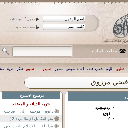
/
دخول
نسيت كلمة
مستخدم جديد
مقالات اساسية
 عبدك احمد صبحي منصور
|
تعليق:
...
|
تعليق:
شكرا جزيلا أستاذ حمد الحمد .أكرمكم
فتحي مرزوق
ق
موضوع الاسبوع -
حرية الديانة و المعتقد
����
:
دعوة موجهة إلى صاحب
Egypt
:
الدعوة خادم الحرمين
نحو التكامل الإسلامي ( 2 )
0
:
مداخلة : الإسلام ليس دين