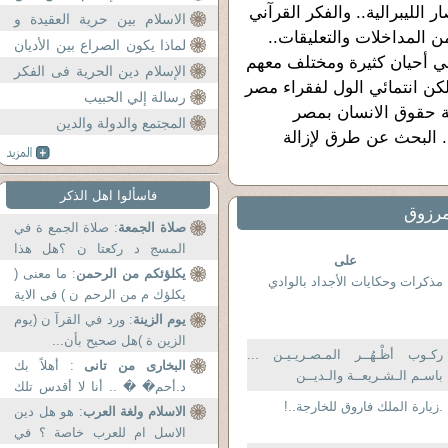
لليبرالية.. والفكر القرآني
عنف
الاسلام بين حرية العقيدة و
ن المداخلات والتعليقات..
سيوف التكفير و الردة
لماذا يكون الصراع بين الأديان
في أحيان كثيرة ومختلف معهم
و الملل و المذاهب و الأفراد؟
الإسلام دين الحرية فى الفكر
كن انتمائي الول لفقراء مصر
والعقيدة
رسالة إلي الحبيب
ة حقوق الانسان بمصر
المجتمع والدولة والدين
. البحث عن طرق لإزالة
فاسألوا اهل الذكر
مرزوق
صلاة الجمعة
: صلاة الجمع ة في
المسج د ركعتا ن ؟هل هذا
على
صحيح...
يكلؤئكم من الرحمن
: ما معنى (
مذكرات وحكايات الأجداد بالوادي
يكلؤك م من الرحم ن ) فى الاية
42 من سورة...
يوم الزينة
: ورد في القرآ ن (يوم
الزين ة )هل صحيح بأن...
ركـوب أظْـهُــر المـصـريـيـن ...
البخارى من تانى
: أهلاً بك
باسـم الـشـريعــة والـديــن
د.أحم� � .. أنا لا أقدس تلك
.زيارة الملك فاروق للخارجة..!
الأسا مي ...
الاسلام ولغة العرب
: هو هل دين
الاسل ام للعرب خاصة ؟ في