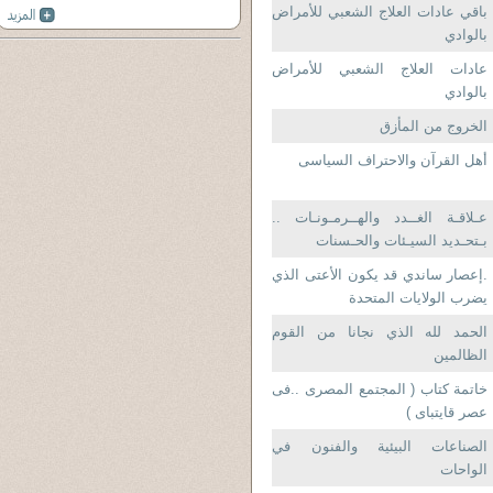
ظل وجود ايات...
باقي عادات العلاج الشعبي للأمراض
بالوادي
عادات العلاج الشعبي للأمراض
بالوادي
الخروج من المأزق
أهل القرآن والاحتراف السياسى
عـلاقـة الغــدد والهــرمـونـات ..
بـتحـديد السيـئات والحـسنات
.إعصار ساندي قد يكون الأعتى الذي
يضرب الولايات المتحدة
الحمد لله الذي نجانا من القوم
الظالمين
خاتمة كتاب ( المجتمع المصرى ..فى
عصر قايتباى )
الصناعات البيئية والفنون في
الواحات