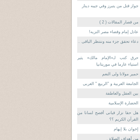
جواز قتل من يتبرز وفي جيبه دينار
من قصار المقالات ( 2 )
عادل إمام وقضاء مصر النزيه!
دعاء تحقق جزء منه وننتظر الباقى ..
حرق كتب لـ«الإمام مالك» يثير
استياء عارما في موريتانيا
حمير مولانا ولى النعم
الجامعة العربية و "الربيع " العربى
بين العقل والعاطفة
الحضارة الإسلامية
هل حقا نزار قبانى أفصح لسانا من
القرآن الكريم ؟؟
إخوان بلا إيهام
من أهداف الصلاة .