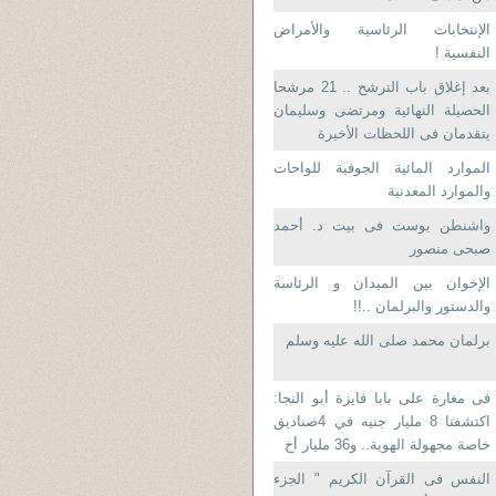
الإنتخابات الرئاسية والأمراض
النفسية !
بعد إغلاق باب الترشح .. 21 مرشحا
الحصيلة النهائية ومرتضى وسليمان
يتقدمان فى اللحظات الأخيرة
الموارد المائية الجوفية للواحات
والموارد المعدنية
واشنطن بوست فى بيت د. أحمد
صبحى منصور
الإخوان بين الميدان و الرئاسة
والدستور والبرلمان ..!!
برلمان محمد صلى الله عليه وسلم
فى مغارة على بابا فايزة أبو النجا:
اكتشفنا 8 مليار جنيه في 4صناديق
خاصة مجهولة الهوية.. و36 مليار أخ
النفس فى القرآن الكريم " الجزء