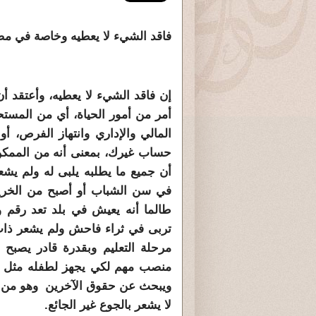
فاقد الشيء لا يعطيه وخاصة في م
إن فاقد الشيء لا يعطيه، وأعتقد أ
أمر من أمور الحياة، أي من المستح
المالي والإداري وانتهاز الفرص، 
حساب غيرك، بمعنى أنه من الممك
أن جميع ما يطلبه يلبى له ولم يش
في سن الشباب أو أصبح من الخريج
طالما أنه يعيش في بلد تعد رقم و
تربى في ثراء فاحش ولم يشعر ذات 
مرحلة التعليم وبقدرة قادر يصبح
منصب مهم لكي يجهز لطفله مثل م
ويبحث عن حقوق الآخرين وهو من س
لا يشعر بالجوع غير الجائع.