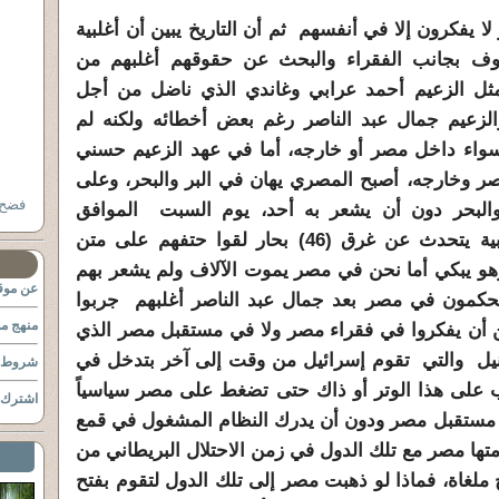
لا يفكرون إلا في أنفسهم ثم أن التاريخ يبين أن أغلبية
وقوف بجانب الفقراء والبحث عن حقوقهم أغلبهم من
مثل الزعيم أحمد عرابي وغاندي الذي ناضل من أجل
الزعيم جمال عبد الناصر رغم بعض أخطائه ولكنه لم
واء داخل مصر أو خارجه، أما في عهد الزعيم حسني
 وخارجه، أصبح المصري يهان في البر والبحر، وعلى
فضح السلفية ٣٤
البحر دون أن يشعر به أحد، يوم السبت الموافق
24/4/2010 كان رئيس كوريا الجنوبية يتحدث عن غرق (46) بحار لقوا حتفهم على متن
هو يبكي أما نحن في مصر يموت الآلاف ولم يشعر بهم
عن موقع
حكمون في مصر بعد جمال عبد الناصر أغلبهم جربوا
منهج مو
كن أن يفكروا في فقراء مصر ولا في مستقبل مصر الذي
نيل والتي تقوم إسرائيل من وقت إلى آخر بتدخل في
شروط ا
لعب على هذا الوتر أو ذاك حتى تضغط على مصر سياسياً
اشترك ب
ر مستقبل مصر ودون أن يدرك النظام المشغول في قمع
رمتها مصر مع تلك الدول في زمن الاحتلال البريطاني من
لغاة، فماذا لو ذهبت مصر إلى تلك الدول لتقوم بفتح