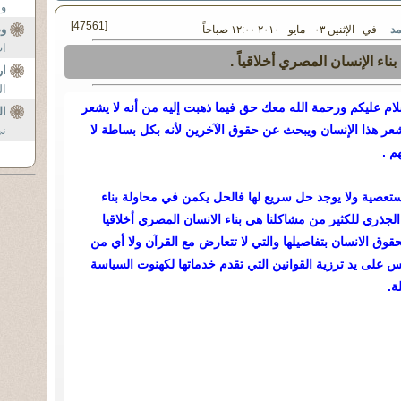
ون
[47561]
و
مد
في الإثنين ٠٣ - مايو - ٢٠١٠ ١٢:٠٠ صباحاً
اث
ناء الإنسان المصري أخلاقياً .
ار
ال
لام عليكم ورحمة الله معك حق فيما ذهبت إليه من أنه لا يشعر
ال
يشعر هذا الإنسان ويبحث عن حقوق الآخرين لأنه بكل بساطة لا
ني
م .
عصية ولا يوجد حل سريع لها فالحل يكمن في محاولة بناء
لجذري للكثير من مشاكلنا هى بناء الانسان المصري أخلاقيا
حقوق الانسان بتفاصيلها والتي لا تتعارض مع القرآن ولا أي من
يس على يد ترزية القوانين التي تقدم خدماتها لكهنوت السياسة
ة.