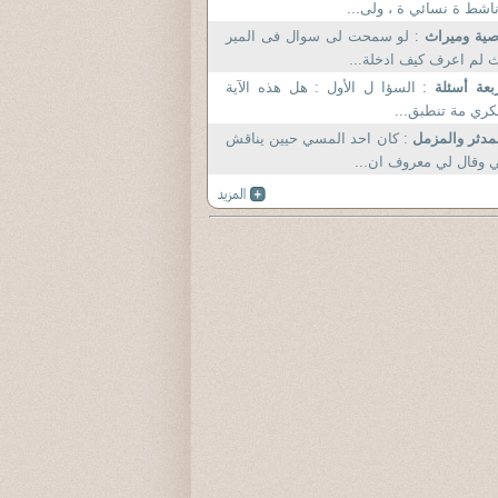
اشط ة نسائي ة ، ولى...
صية وميراث
: لو سمحت لى سوال فى المير
 لم اعرف كيف ادخلة...
بعة أسئلة
: السؤا ل الأول : هل هذه الآية
كري مة تنطبق...
مدثر والمزمل
: كان احد المسي حيين يناقش
 وقال لي معروف ان...