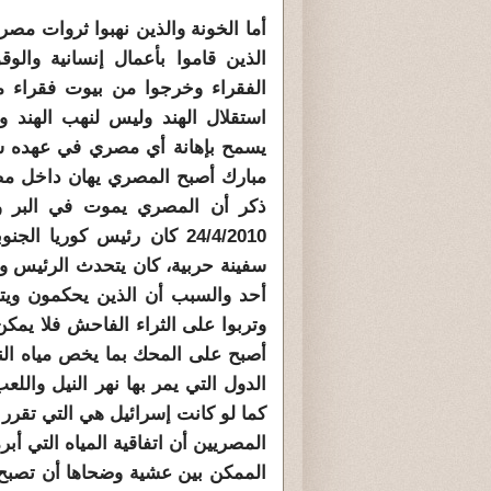
أما الخونة والذين نهبوا ثروات مصر 
الذين قاموا بأعمال إنسانية وال
الفقراء وخرجوا من بيوت فقراء 
استقلال الهند وليس لنهب الهند و
يسمح بإهانة أي مصري في عهده س
مبارك أصبح المصري يهان داخل مصر
ذكر أن المصري يموت في البر و
سفينة حربية، كان يتحدث الرئيس و
أحد والسبب أن الذين يحكمون ويت
وتربوا على الثراء الفاحش فلا يم
أصبح على المحك بما يخص مياه ال
الدول التي يمر بها نهر النيل وال
كما لو كانت إسرائيل هي التي تقر
المصريين أن اتفاقية المياه التي أب
الممكن بين عشية وضحاها أن تصبح م