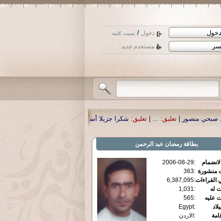
/
دخول
نسيت كلمة
مستخدم جديد
ليق:
...
|
تعليق:
شكرا جزيلا أستاذ حمد الحمد .أكرمكم الله .
|
تعليق:
نسأل الله تعا
بطاقة
رمضان عبد الرحمن
الانضمام
:
2006-08-29
ت منشورة
:
363
 القراءات
:
6,387,095
ت له
:
1,031
ت عليه
:
565
يلاد
:
Egypt
قامة
:
الاردن