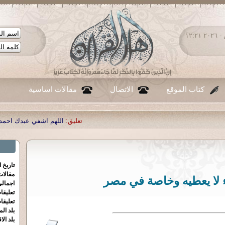
السبت ٠٨ - أغسطس - ٢٠٢٦ ١٢:٢١
كتاب الموقع
الاتصال
مقالات اساسية
تعليق:
اللهم اشفي عبدك احمد صبحي منصور
|
تع
تاريخ 
مقالا
 لا يعطيه وخاصة في مصر
اجمالي
تعليقا
تعليقا
بلد الم
بلد الا