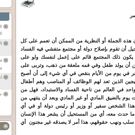
صر
ال
ال
ن هذه الجملة أو النظرية من الممكن أن تعمم على كل
ال
يل أن تقوم بإصلاح دولة أو مجتمع متفشي فيه الفساد
أو يكون ذلك المجتمع قائم على إعمل لنفسك ولو على
ف
ن أن يولد طفل وفي فمه ملعقة من ذهب، وتربى على
وا
عر في يوم من الأيام بنقص في أي شيء إلى أن أصبح
اس
ين الذين تعد لهم الوظائف أو المناصب وهم أطفال
احد في العالم من ناحية الفساد والاستبداد، فهل من
جه
يوم بالضيق المادي أو غير المادي وبعد أن ينتهي من
 هذا الشخص سفير أو وزير أو رئيس دولة أو في أي
ا حدث معه، أي من المستحيل أن يشعر هذا الإنسان
لب ونهب حقوقهم، هذا أمر لا يصدقه غير مجنون أي
ف