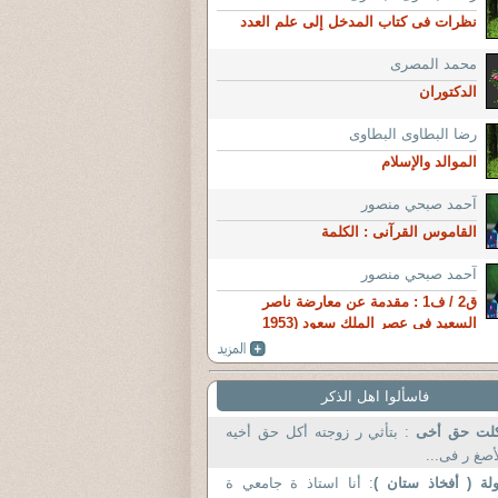
نظرات فى كتاب المدخل إلى علم العدد
محمد المصرى
الدكتوران
رضا البطاوى البطاوى
الموالد والإسلام
آحمد صبحي منصور
القاموس القرآنى : الكلمة
آحمد صبحي منصور
ق2 / ف1 : مقدمة عن معارضة ناصر
السعيد في عصر الملك سعود (1953
فاسألوا اهل الذكر
كلت حق أخى
: بتأثي ر زوجته أكل حق أخيه
أصغ ر فى...
لة ( أفخاذ ستان )
: أنا استاذ ة جامعي ة