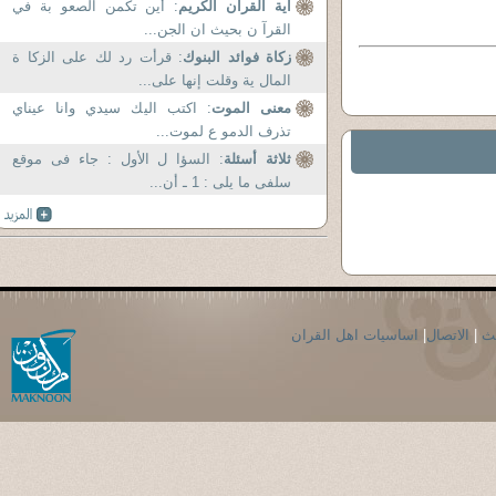
آية القرآن الكريم
: أين تكمن الصعو بة في
القرآ ن بحيث ان الجن...
زكاة فوائد البنوك
: قرأت رد لك على الزكا ة
المال ية وقلت إنها على...
معنى الموت
: اكتب اليك سيدي وانا عيناي
تذرف الدمو ع لموت...
ثلاثة أسئلة
: السؤا ل الأول : جاء فى موقع
سلفى ما يلى : 1 ـ أن...
حث
|
الاتصال
|
اساسيات اهل القران