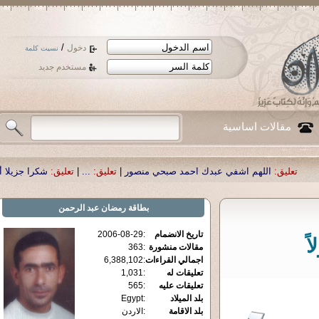
/
دخول
نسيت كلمة
مستخدم جديد
مقالات اساسية
اللهم اشفي عبدك احمد صبحي منصور
|
تعليق:
...
|
تعليق:
شكرا جزيلا أستاذ حمد ال
بطاقة
رمضان عبد الرحمن
تاريخ الانضمام
:
2006-08-29
ً
مقالات منشورة
:
363
اجمالي القراءات
:
6,388,102
تعليقات له
:
1,031
تعليقات عليه
:
565
بلد الميلاد
:
Egypt
بلد الاقامة
:
الاردن