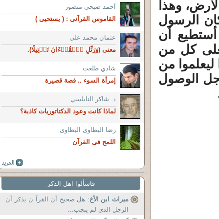
لأرض، وهذا
آحمد صبحي منصور
ان الرسول
القاموس القرآنى : ( يستحيى )
 أستطيع أن
عثمان محمد علي
فعلى كل من
معنى (وَرَتِّلِ ٱلۡقُرۡءَانَ تَرۡتِيلًا).
ليعلموا من
شادي طلعت
أجل الوصول
إمرأة السوء .. قصة قصيرة
د. شاكر النابلسي
لماذا كانت وعود الدكتاتوريات كاذبة؟
رضا البطاوى البطاوى
اللمح فى القرآن
فاسألوا اهل الذكر
ميراث ابن الأخ
: هل صحيح أن القرآ ن يذكر أن
الرجل الذي لم ينجب...