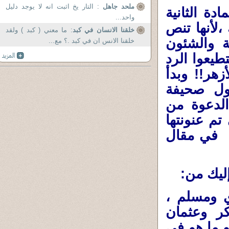
ملحد جاهل
: التار يخ اثبت انه لا يوجد دليل
دة الثانية
واحد...
لأنها تنص
خلقنا الانسان في كبد
: ما معني ( كبد ) ولقد
ة والشئون
خلقنا الانس ان في كبد .؟ مع...
طيعوا الرد
زهر!! وبدأ
ول صحيفة
الدعوة من
تم عنونتها
م في مقال
ليك من:
ي ومسلم ،
ر وعثمان
 ما هو في