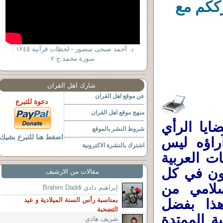
المسلمين ج1...) نترككم مع
د. أحمد صبحى منصور - لحظات قرآنية ١٢٤٥ :
سورة محمد ج ٢
شارك اهل القران
عن موقع اهل القران
دعوة للتبرع
منهج موقع اهل القران
يا الرأي
شروط النشر بالموقع
اضغط هنا للتبرع بشيك
آراؤه ليس
اشترك بالنشرة الاكترونية
 العربية
مون في كل
مقالات من الارشيف
إسلامي من
إبراهيم دادي Brahim Daddi
بمناسبة رأس السنة الميلادية و عيد
وهذا بفضل
التضحية
ة الممتدة
شريف هادي