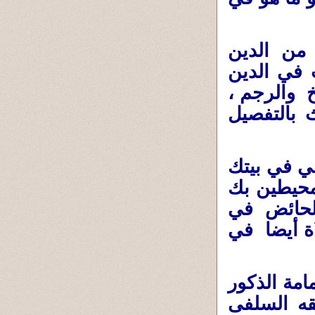
 من الدين
 في الدين
خ والرجم ،
ث بالتفصيل
لي في بيتك
حيطين بك
لحائض في
اة أيضا في
امة الذكور
ه السلفى