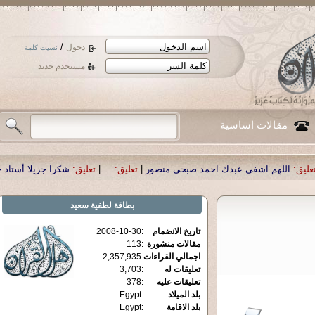
/
دخول
نسيت كلمة
مستخدم جديد
مقالات اساسية
دك احمد صبحي منصور
|
تعليق:
...
|
تعليق:
شكرا جزيلا أستاذ حمد الحمد .أكرمكم الل
بطاقة
لطفية سعيد
تاريخ الانضمام
:
2008-10-30
مقالات منشورة
:
113
اجمالي القراءات
:
2,357,935
تعليقات له
:
3,703
تعليقات عليه
:
378
بلد الميلاد
:
Egypt
بلد الاقامة
:
Egypt