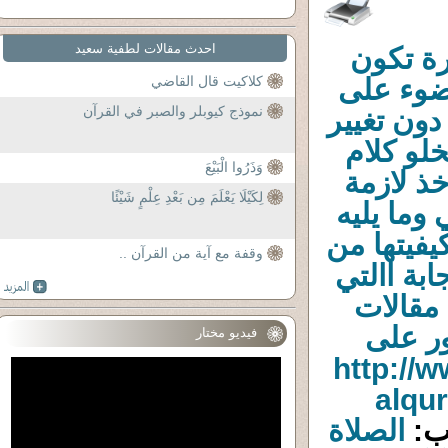
احدث مقالات لطفية سعيد
ة تكون
لضوء على
كلاكيت قال القاضي
نموذج كيوبلر والصبر في القرآن
 دون تغيير
لو كلام
وَذَرُوا الْبَيْعَ
ذ لازمة
لِكَيْلَا يَعْلَمَ مِن بَعْدِ عِلْمٍ شَيْئًا
وما يليه
يفيتها من
وقفة مع آية من القرآن ..
بة االتي
 مقالات
ر على
فيديو مختار
لمن أراد (http://www.ahl-
alqu
ب:
الصلاة