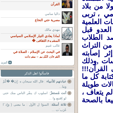
ا من بلاد
القرآن
امي ، تربى
داليا سامي
ت العلمية
مصرية حتي النخاع
لعدو قبل
مهدي مالك
صد الطلاب
لماذا يعادي التيار الإسلامي السياسي
المشروع الثقافي �
من التراث
غالب غنيم
ر إصابته
في البحث عن الإسلام - الصلاة في
القرءان الكريم – مفردات
سات ,وذلك
لقرآن!!!
فاسألوا اهل الذكر
ابة كل ما
عبادتهم للأنبياء
: قال الله سبحان ه :إِنَ� �كُمْ
لات طويلة
وَمَا...
م يتعاف ،
أنت مُستفزّ
: اسلوب ك ينفّر الناس منك حتى
عا بالصحة
لو إقتنع وا ...
ثلاثة أسئلة
: السؤا ل الأول : ما معنى ( وَإِذ َا
غَرَب َت ...