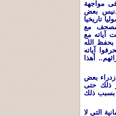
فى مواجهة
تدنيس بعض
يا تاريخيا
مصحف مع
 آياته مع
 بحفظ الله
فوا آياته
ثهم.. أهذا
 ازدراء بعض
 ذلك حتى
 بسبب ذلك
انية التى لا