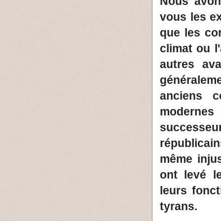
Nous avons
vous les ex
que les co
climat ou 
autres ava
généralem
anciens 
modernes 
successe
républicai
même injust
ont levé l
leurs fonc
tyrans.