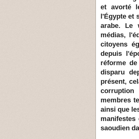
et avorté 
l'Égypte et
arabe. Le 
médias, l'é
citoyens ég
depuis l'é
réforme de
disparu dep
présent, ce
corruption
membres ter
ainsi que le
manifestes 
saoudien da