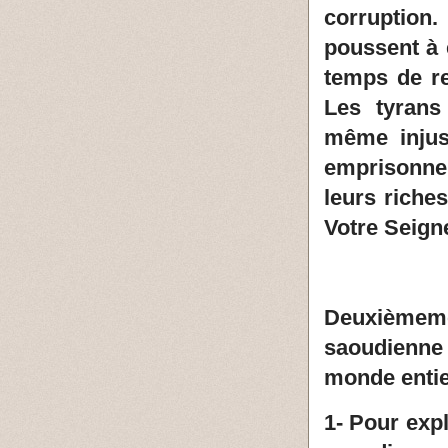
corruption
poussent à ê
temps de re
Les tyrans
même injust
emprisonner
leurs riches
Votre Seign
Deuxièmem
saoudienne
monde entie
1- Pour exp