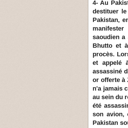
4- Au Pakis
destituer le
Pakistan, e
manifester
saoudien a 
Bhutto et 
procès. Lor
et appelé 
assassiné d
or offerte 
n'a jamais 
au sein du 
été assass
son avion, 
Pakistan sou