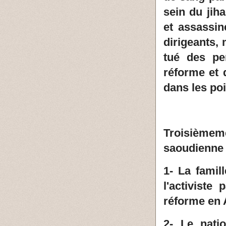
sein du jih
et assassin
dirigeants,
tué des pe
réforme et 
dans les po
Troisièmeme
saoudienne
1- La famil
l'activiste 
réforme en 
2- Le nati