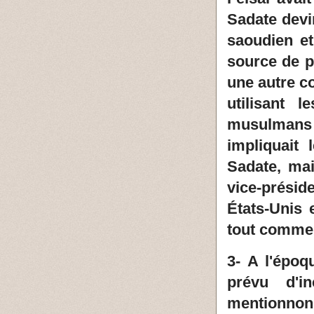
Sadate devi
saoudien e
source de p
une autre c
utilisant 
musulmans
impliquait
Sadate, mai
vice-préside
États-Unis 
tout comme l
3- A l'époq
prévu d'i
mentionnon