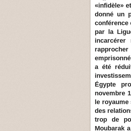
«infidèle» e
donné un pr
conférence 
par la Lig
incarcérer
rapprocher
emprisonnés
a été rédu
investisse
Égypte pr
novembre 19
le royaume s
des relatio
trop de po
Moubarak a 