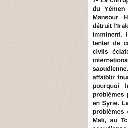
7- La corru
du Yémen e
Mansour H
détruit l'Ir
imminent, l
tenter de c
civils écl
internatio
saoudienne
affaiblir t
pourquoi 
problèmes p
en Syrie. L
problèmes e
Mali, au T