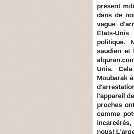
présent mil
dans de no
vague d'ar
États-Unis
politique.
saudien et
alquran.com
Unis.
Cela
Moubarak à 
d'arrestat
l'appareil d
proches ont
comme pots
incarcérés,
nous! L'arg