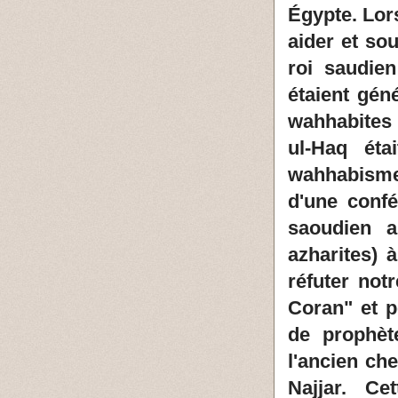
Égypte. Lor
aider et so
roi saudie
étaient gén
wahhabites 
ul-Haq éta
wahhabisme 
d'une conf
saoudien a
azharites) 
réfuter not
Coran" et po
de prophèt
l'ancien che
Najjar. C