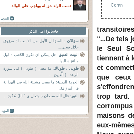
Coran
نسب الولد حق له وواجب على الوالد
transitoir
فاسألوا اهل الذكر
"...De tels
سؤالان
: السؤا ل الأول من الاست اذ مرزوق
le Seul So
جلال فتحى...
البيت العتيق
: هل يمكن ان تكون الكعب ة اول
tiennent à 
مااتج ة اليها...
et commett
طوبى / طوباك
: ما معنى ( طوبى ) فى سورة
الرعد : ( الَّذ ِينَ ...
que ceux 
الحرية الدينية
: ما معنى مشيئة الله فى الهدا ية
s'effondre
فى آية ( مَا...
trop tard.
النور
: قال الله سبحان ه وتعال ى " اللَّ هُ نُورُ...
corrompus
maisons de
eux-mêmes,