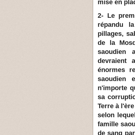
mise en pla
2- Le prem
répandu la
pillages, s
de la Mosq
saoudien a
devraient 
énormes re
saoudien 
n'importe q
sa corrupti
Terre à l'è
selon leque
famille sao
de sang par