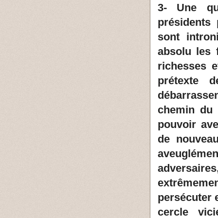
3- Une qu
présidents 
sont intro
absolu les 
richesses e
prétexte 
débarrassen
chemin du t
pouvoir ave
de nouveaux
aveuglémen
adversaires
extrêmemen
persécuter 
cercle vic