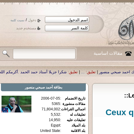
/
دخول
نسيت كلمة
مستخدم جديد
مقالات اساسية
نسأل الله تعالى أن يمن بالشف
تعليق:
|
شكرا جزيلا أستاذ حمد الحمد .أكرمكم الله .
بطاقة
آحمد صبحي منصور
Le
2006-07-05
:
تاريخ الانضمام
5365
:
مقالات منشورة
71,804,002
:
اجمالي القراءات
"Ceux 
5,532
:
تعليقات له
14,950
:
تعليقات عليه
Egypt
:
بلد الميلاد
United State
:
بلد الاقامة