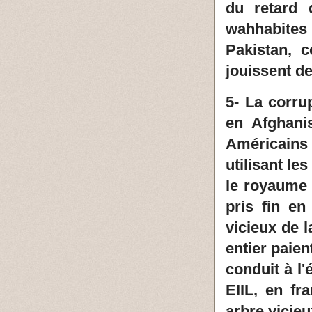
du retard 
wahhabites
Pakistan, c
jouissent de 
5- La corru
en Afghanis
Américains 
utilisant le
le royaume
pris fin en
vicieux de l
entier paien
conduit à l
EIIL, en fr
arbre vicieu