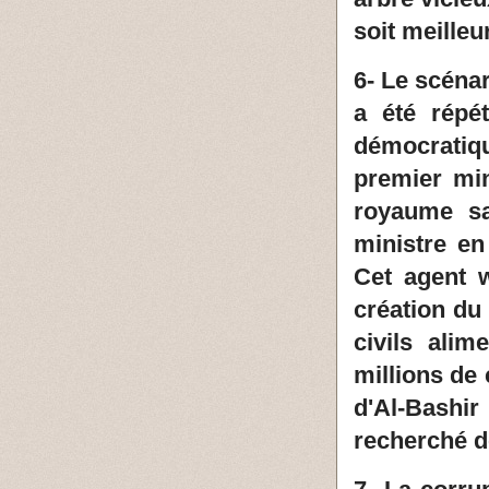
soit meilleur
6- Le scéna
a été répé
démocratiq
premier min
royaume sa
ministre en
Cet agent 
création du
civils alim
millions de
d'Al-Bashir
recherché d