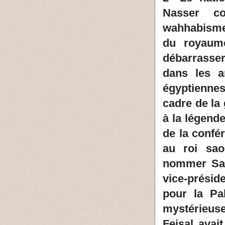
Nasser co
wahhabisme 
du royaum
débarrasser
dans les a
égyptiennes
cadre de la 
à la légende
de la confé
au roi sao
nommer Sad
vice-prési
pour la Pal
mystérieus
Feisal avai