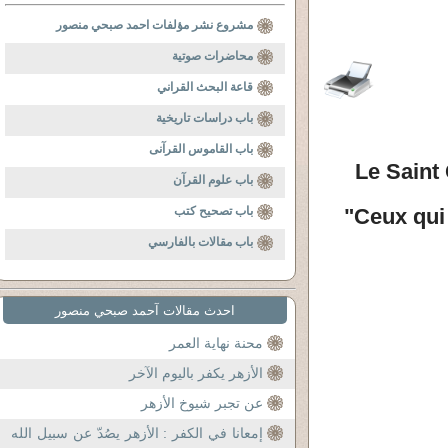
مشروع نشر مؤلفات احمد صبحي منصور
محاضرات صوتية
قاعة البحث القراني
باب دراسات تاريخية
باب القاموس القرآنى
Le Saint 
باب علوم القرآن
باب تصحيح كتب
"Ceux qui
باب مقالات بالفارسي
احدث مقالات آحمد صبحي منصور
محنة نهاية العمر
الأزهر يكفر باليوم الآخر
عن تجبر شيوخ الأزهر
إمعانا في الكفر : الأزهر يصُدّ عن سبيل الله