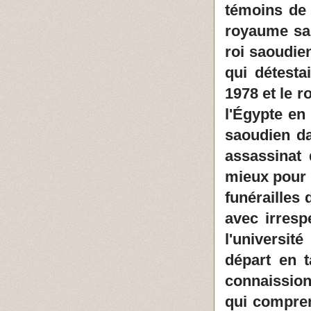
témoins de 
royaume sao
roi saoudie
qui détest
1978 et le r
l'Égypte en
saoudien da
assassinat 
mieux pour 
funérailles 
avec irresp
l'universi
départ en 
connaissions
qui compren