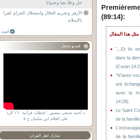
جل وعلا بغيا وعدوانا
Premièreme
الأزهر وتحريم الحلال واستحلال الحرام كفرا
(89:14):
بالإسلام
فيديو مختار
"...Et ils o
dans la dem
(Coran 14:2
"N'avez-vo
ont échang
avec la mé
14:28)
Le Saint Co
د أحمد صبحى منصور : لحظات قرآنية ١٦٠ الرد
على الغلام ابن سلمان ج ٥
de la famill
L'extrava
شارك اهل القران
de la famil