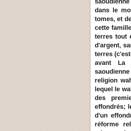
saoudienne 
dans le mo
tomes, et de
cette famil
terres tout
d'argent, s
terres (c'es
avant La 
saoudienne
religion w
lequel le w
des premi
effondrés; l
d'un effon
réforme re