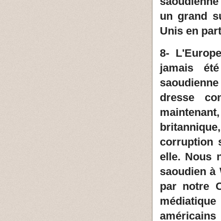
saoudienne
un grand s
Unis en part
8- L'Europ
jamais été
saoudienne
dresse con
maintenan
britannique
corruption
elle. Nous 
saoudien à
par notre 
médiatique
américains 