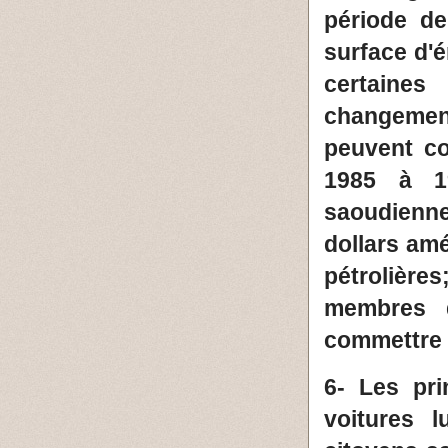
période de
surface d'
certaine
changemen
peuvent co
1985 à 1
saoudienne
dollars am
pétrolière
membres d
commettre 
6- Les pr
voitures 