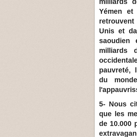
milliards 
Yémen et 
retrouvent
Unis et d
saoudien 
milliards
occidenta
pauvreté, 
du monde
l'appauvri
5- Nous ci
que les me
de 10.000 
extravaga