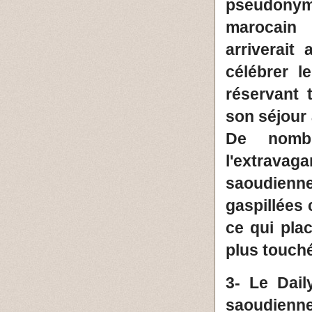
pseudonym
marocain
arriverait
célébrer l
réservant 
son séjour 
De nombr
l'extrava
saoudienne
gaspillées 
ce qui pla
plus touché
3- Le Dail
saoudienne