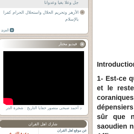
جل وعلا بغيا وعدوانا
الأزهر وتحريم الحلال واستحلال الحرام كفرا
بالإسلام
فيديو مختار
Introductio
1- Est-ce q
et le rest
coranique
dépensiers 
د أحمد صبحى منصور خفايا التاريخ : شجرة الدر
sûr que n
شارك اهل القران
saoudien ne
عن موقع اهل القران
دعوة للتبرع