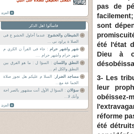
المعنى الحقيقي للصلاة على النبي
pas de pé
facilement
sont dépen
فاسألوا اهل الذكر
promiscuité
الشيطان والخشوع
: عندما أحاول الخشو ع فى
الصلا ة يراود نى ...
été l'état
شهر واشهر حرام
: جاء فى القرآ ن الكري م
Dieu à c
شهر حرام وأشهر حرام ....
désobéissan
النطق واللسان
: السؤا ل : ما هو الفرق بين
النطق والكل ام ...
3- Les tri
مساجد الضرار
: السلا م عليكم هل تجوز صلاة
الجما عة مع...
leur prop
سؤالان
: السؤا ل الأول أنت مشهور بالصر احة
obéissez-
وأنك لا...
l'extravaga
réforme pa
été détrui