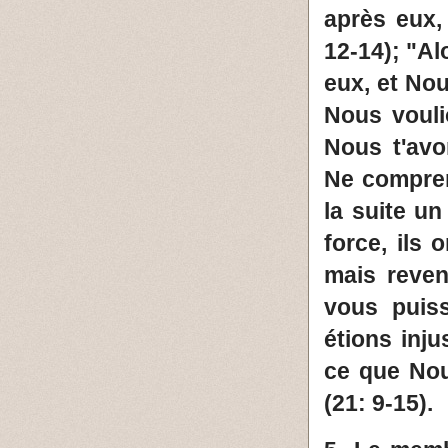
après eux,
12-14); "A
eux, et No
Nous vouli
Nous t'av
Ne compren
la suite un
force, ils
mais reven
vous puiss
étions inju
ce que Nou
(21: 9-15).