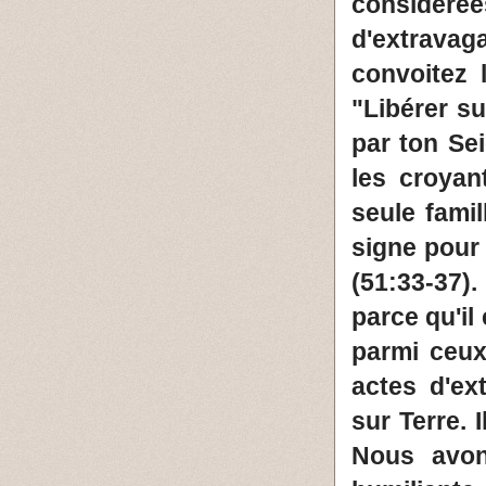
considéré
d'extrava
convoitez 
"Libérer su
par ton Se
les croyan
seule fami
signe pour
(51:33-37)
parce qu'il
parmi ceu
actes d'ex
sur Terre. 
Nous avons