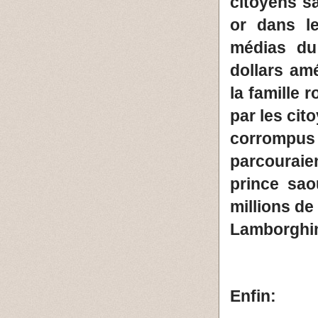
citoyens s
or dans le
médias du
dollars am
la famille 
par les cit
corrompus 
parcouraie
prince sao
millions de
Lamborghin
Enfin: