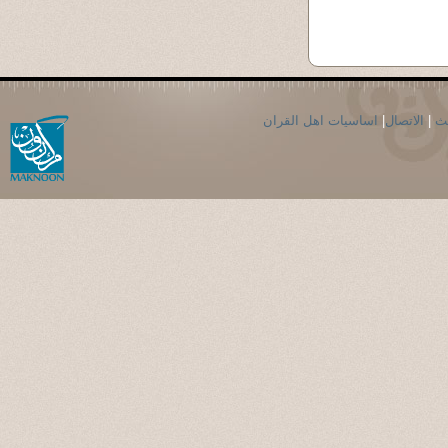
اساسيات اهل القران
|
الاتصال
|
حث