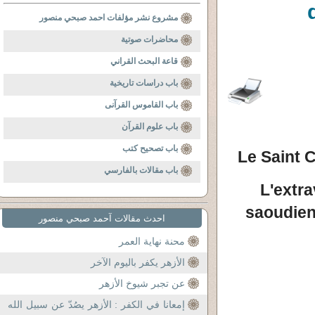
مشروع نشر مؤلفات احمد صبحي منصور
محاضرات صوتية
قاعة البحث القراني
باب دراسات تاريخية
باب القاموس القرآنى
باب علوم القرآن
باب تصحيح كتب
Le Saint C
باب مقالات بالفارسي
L'extr
saoudien
احدث مقالات آحمد صبحي منصور
محنة نهاية العمر
الأزهر يكفر باليوم الآخر
عن تجبر شيوخ الأزهر
إمعانا في الكفر : الأزهر يصُدّ عن سبيل الله