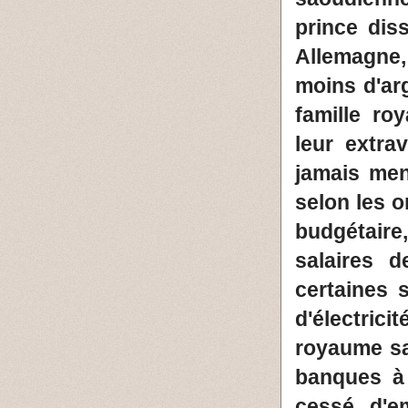
prince dis
Allemagne
moins d'ar
famille ro
leur extr
jamais men
selon les o
budgétair
salaires 
certaines 
d'électric
royaume sa
banques à 
cessé d'e