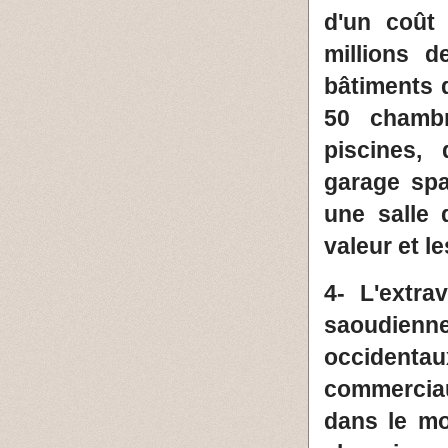
d'un coût 
millions d
bâtiments 
50 chambr
piscines,
garage spa
une salle 
valeur et le
4- L'extr
saoudienn
occidentau
commerciaux
dans le mo