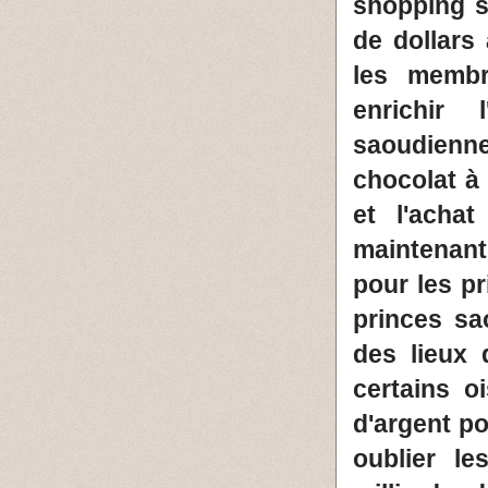
shopping s
de dollars
les membr
enrichir
saoudienn
chocolat à
et l'acha
maintenant
pour les p
princes s
des lieux 
certains 
d'argent po
oublier l