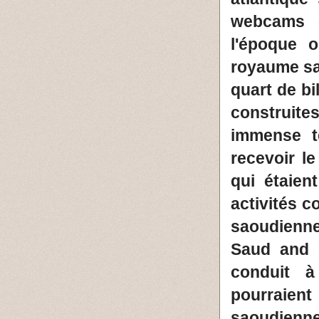
webcams e
l'époque o
royaume sa
quart de bi
construite
immense t
recevoir le
qui étaien
activités 
saoudienne
Saud and C
conduit à
pourraien
saoudienne