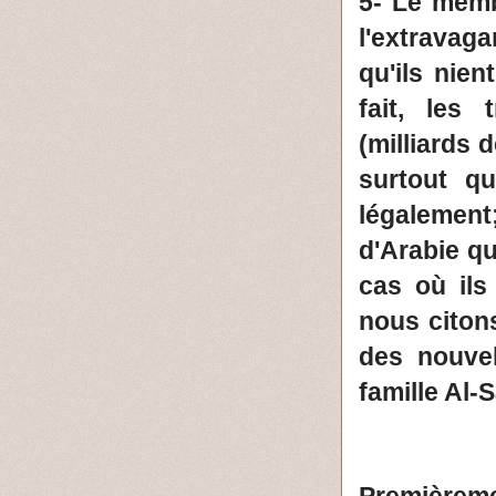
5- Le memb
l'extravaga
qu'ils nien
fait, les
(milliards 
surtout qu
légalement;
d'Arabie qu
cas où ils
nous citon
des nouve
famille Al-