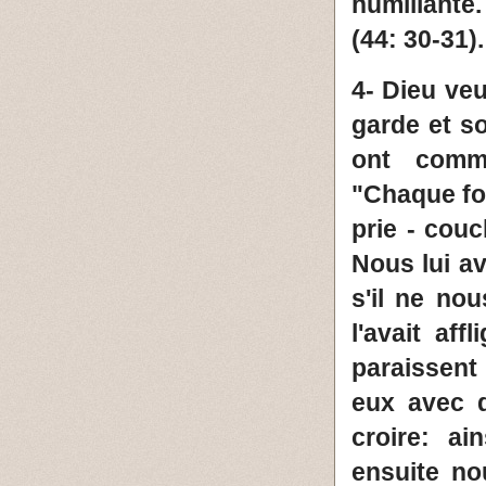
humiliante.
(44: 30-31).
4- Dieu ve
garde et so
ont commi
"Chaque foi
prie - cou
Nous lui a
s'il ne no
l'avait aff
paraissen
eux avec d
croire: ai
ensuite no