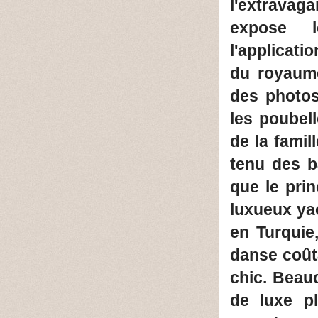
l'extrava
expose l
l'applicatio
du royaume
des photos
les poubel
de la famil
tenu des b
que le pri
luxueux ya
en Turquie
danse coût
chic. Beau
de luxe pl