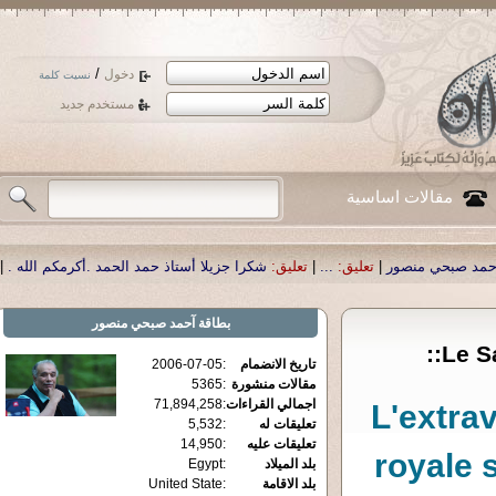
/
دخول
نسيت كلمة
مستخدم جديد
مقالات اساسية
نسأل الله تعالى أن يمن بالشفاء لو
تعليق:
|
را جزيلا أستاذ حمد الحمد .أكرمكم الله
بطاقة
آحمد صبحي منصور
Le Sa
2006-07-05
:
تاريخ الانضمام
5365
:
مقالات منشورة
71,894,258
:
اجمالي القراءات
L'extra
5,532
:
تعليقات له
14,950
:
تعليقات عليه
royale 
Egypt
:
بلد الميلاد
United State
:
بلد الاقامة