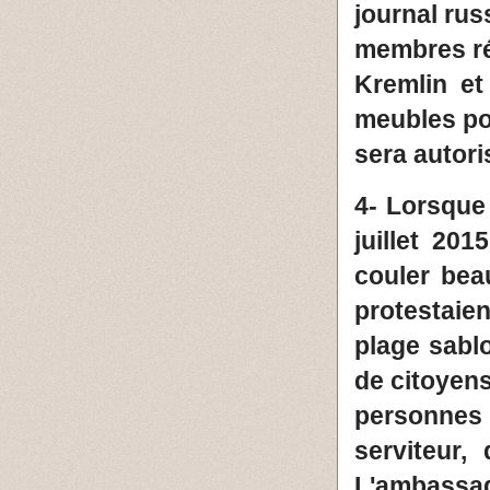
journal rus
membres ré
Kremlin et
meubles pou
sera autori
4- Lorsque 
juillet 201
couler bea
protestaie
plage sabl
de citoyens
personnes
serviteur,
L'ambassad