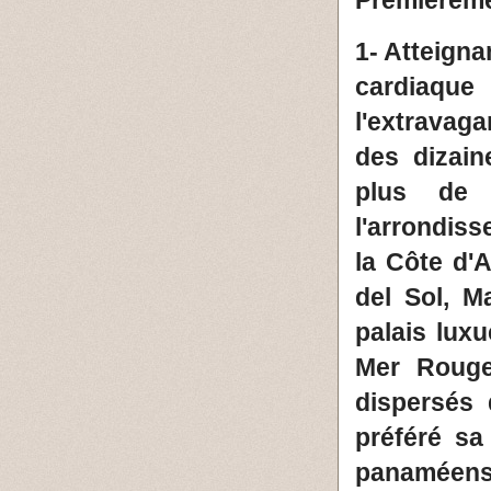
Premièreme
1- Atteigna
cardiaqu
l'extravaga
des dizai
plus de 
l'arrondiss
la Côte d'A
del Sol, M
palais lux
Mer Rouge
dispersés 
préféré sa
panaméen