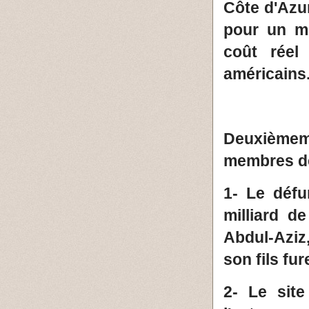
Côte d'Azur
pour un mo
coût réel
américains
Deuxièmeme
membres de 
1- Le défu
milliard 
Abdul-Aziz
son fils fu
2- Le sit