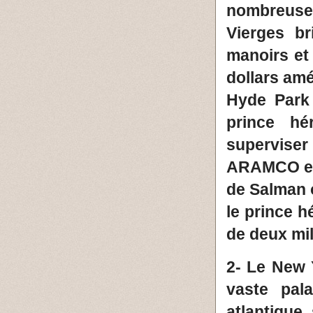
nombreuses
Vierges b
manoirs et
dollars amé
Hyde Park 
prince hér
supervise
ARAMCO et 
de Salman o
le prince h
de deux mil
2- Le New 
vaste pal
atlantique