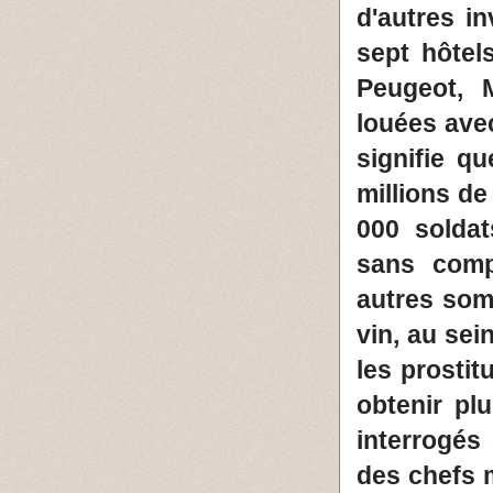
d'autres i
sept hôtel
Peugeot, 
louées ave
signifie q
millions de
000 soldat
sans comp
autres som
vin, au sei
les prosti
obtenir pl
interrogés
des chefs m