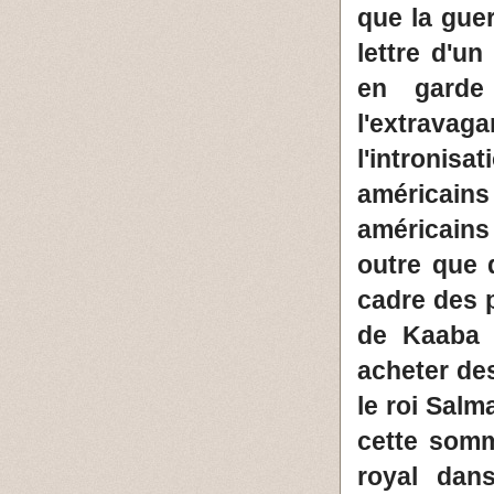
que la gue
lettre d'u
en garde
l'extravag
l'intronis
américains 
américains
outre que 
cadre des 
de Kaaba 
acheter des
le roi Salm
cette som
royal dan