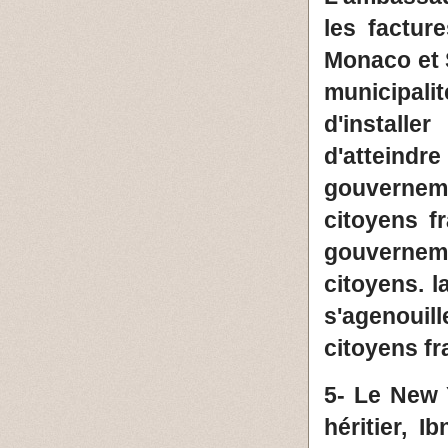
les factur
Monaco et 
municipal
d'installe
d'atteind
gouverneme
citoyens f
gouvernem
citoyens. l
s'agenouil
citoyens fr
5- Le New 
héritier, I