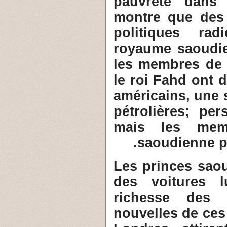
pauvreté dans 
montre que des
politiques ra
royaume saoudien
les membres de l
le roi Fahd ont 
américains, une 
pétrolières; pe
mais les mem
saoudienne p
6- Les princes s
des voitures l
richesse des 
nouvelles de ces