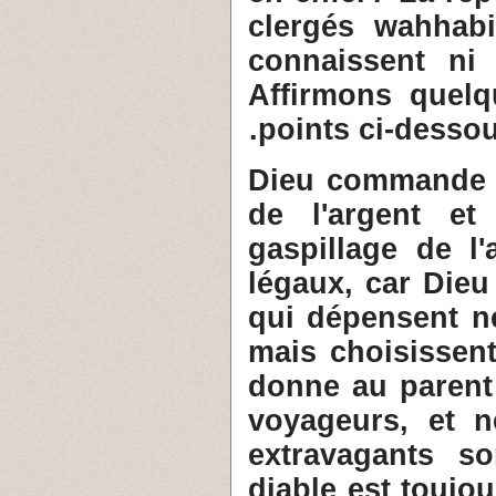
clergés wahhab
connaissent ni 
Affirmons quelq
points ci-dessous
2- Dieu command
de l'argent et 
gaspillage de l
légaux, car Dieu
qui dépensent ne
mais choisissent
donne au parent 
voyageurs, et n
extravagants s
diable est toujo