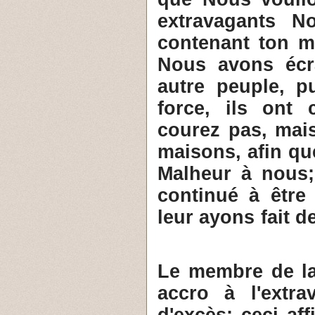
extravagants N
contenant ton 
Nous avons écra
autre peuple, p
force, ils ont
courez pas, mais
maisons, afin qu
Malheur à nous;
continué à être
leur ayons fait d
5- Le membre de l
accro à l'extr
d'excès; ceci af