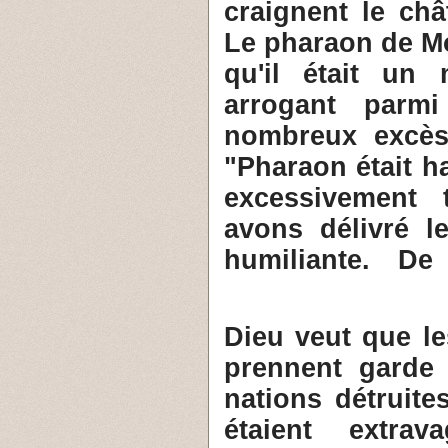
craignent le châ
Le pharaon de Mo
qu'il était un 
arrogant par
nombreux excès 
"Pharaon était ha
excessivement t
avons délivré le
humiliante. De
4- Dieu veut que 
prennent garde 
nations détruit
étaient extra