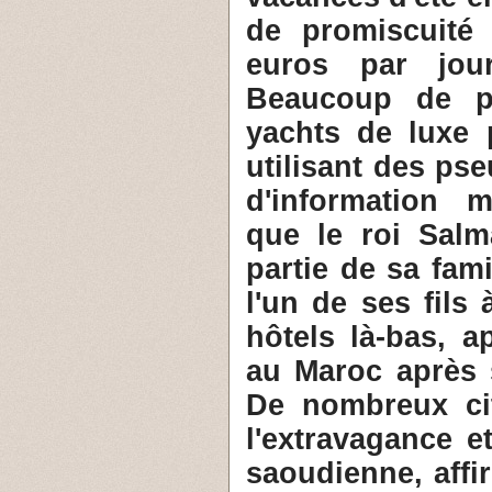
de promiscuité
euros par jou
Beaucoup de pr
yachts de luxe 
utilisant des ps
d'information 
que le roi Salm
partie de sa fam
l'un de ses fils
hôtels là-bas, a
au Maroc après 
De nombreux cit
l'extravagance e
saoudienne, affi