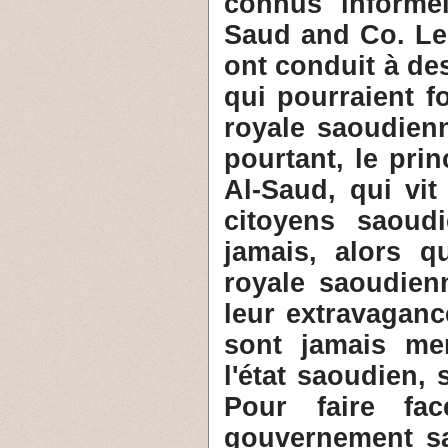
connus informe
Saud and Co. Les
ont conduit à de
qui pourraient f
royale saoudienn
pourtant, le pri
Al-Saud, qui vit
citoyens saoud
jamais, alors q
royale saoudien
leur extravagan
sont jamais me
l'état saoudien,
Pour faire fac
gouvernement sa