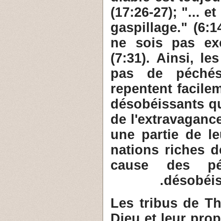
(17:26-27); "... e
gaspillage." (6:1
ne sois pas exc
(7:31). Ainsi, l
pas de péchés
repentent facile
désobéissants q
de l'extravagance
une partie de leu
nations riches d
cause des pé
désobéis
3- Les tribus de 
Dieu et leur prop