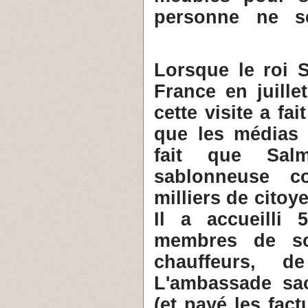
personne ne se
4- Lorsque le roi
France en juille
cette visite a fa
que les médias f
fait que Sal
sablonneuse c
milliers de cito
Il a accueilli
membres de son
chauffeurs, de
L'ambassade sa
(et payé les fact