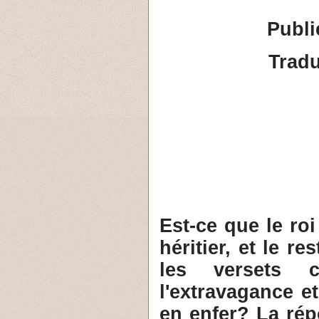
Publi
Tradu
1- Est-ce que le r
héritier, et le r
les versets 
l'extravagance e
en enfer? La rép