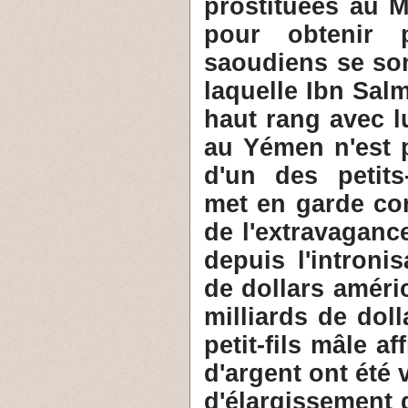
prostituées au 
pour obtenir p
saoudiens se son
laquelle Ibn Salm
haut rang avec l
au Yémen n'est p
d'un des petits
met en garde con
de l'extravaganc
depuis l'introni
de dollars améri
milliards de doll
petit-fils mâle 
d'argent ont été 
d'élargissement