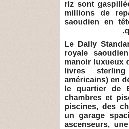
riz sont gaspill
millions de re
saoudien en têt
q
3- Le Daily Stan
royale saoudien
manoir luxueux d
livres sterli
américains) en d
le quartier de 
chambres et pisc
piscines, des c
un garage spaci
ascenseurs, une