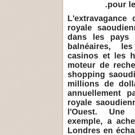
pour le
4- L'extravaganc
royale saoudien
dans les pays o
balnéaires, le
casinos et les hô
moteur de reche
shopping saoudi
millions de dol
annuellement p
royale saoudien
l'Ouest. Une 
exemple, a ache
Londres en échan