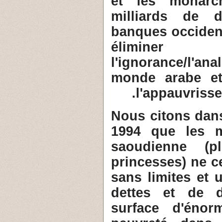
et les monarc
milliards de d
banques occiden
élimine
l'ignorance/l'an
monde arabe et
l'appauvriss
5- Nous citons da
1994 que les m
saoudienne (
princesses) ne c
sans limites et 
dettes et de d
surface d'énor