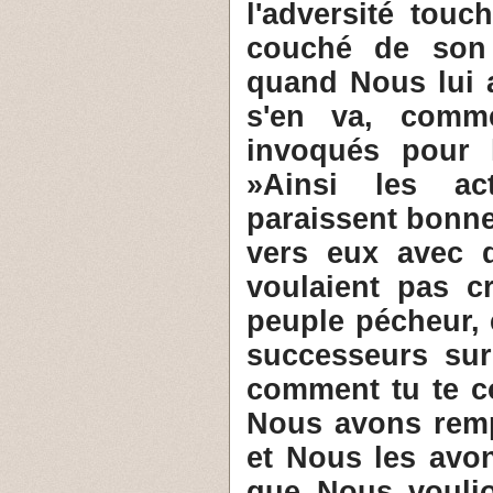
l'adversité touc
couché de son 
quand Nous lui a
s'en va, comme
invoqués pour l
»Ainsi les act
paraissent bonn
vers eux avec d
voulaient pas cr
peuple pécheur, 
successeurs sur
comment tu te co
Nous avons remp
et Nous les avo
que Nous voulio