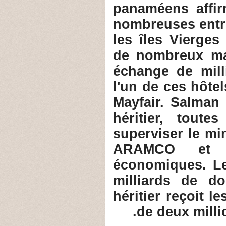
panaméens affi
nombreuses entr
les îles Vierges
de nombreux ma
échange de mill
l'un de ces hôte
Mayfair. Salman 
héritier, toute
superviser le min
ARAMCO et l
économiques. Le
milliards de do
héritier reçoit l
de deux millio