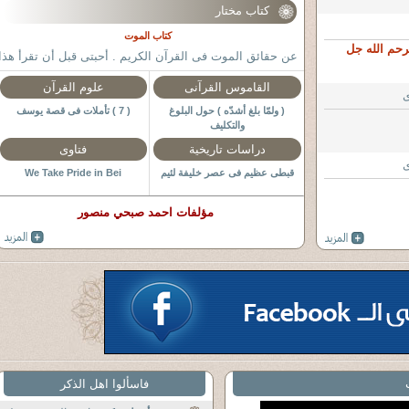
كتاب مختار
كتاب الموت
رحم الله جل
عن حقائق الموت فى القرآن الكريم . أحبتى قبل أن تقرأ هذا
الكتاب : أولا : 1 ـ فى اوائل
القاموس القرآنى
علوم القرآن
ى
( ولمّا بلغ أشدّه ) حول البلوغ
( 7 ) تأملات فى قصة يوسف
والتكليف
دراسات تاريخية
فتاوى
ى
قبطى عظيم فى عصر خليفة لئيم
We Take Pride in Bei
مؤلفات احمد صبحي منصور
فاسألوا اهل الذكر