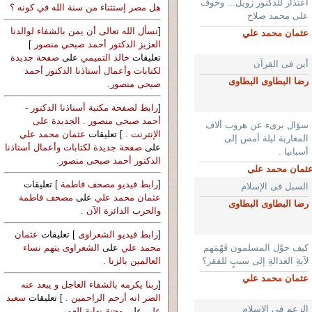
اعتذار للدكتور زويل... وخوف
هل مصر إستثناء من سنة الله في كونه ؟
على محمد صلاح
[
نسأل الله تعالى أن يمن بالشفاء لوالدنا
عثمان محمد علي
العزيز الدكتور أحمد صبحي منصور
]
تعليقات
خالد التميمي
على
صفحة جديدة
أين فى القرآن
لكتابات وأعمال أستاذنا الدكتور أحمد
رضا البطاوى البطاوى
صبحى منصور.
[
رابط لصفحة مكتبة أستاذنا الدكتور -
أحمد صبحى منصور . الجديدة على
سؤال برىء عن هروب ألاف
الإنترنت .
] تعليقات
عثمان محمد علي
المغاربة ليلة أمس إلى
على
صفحة جديدة لكتابات وأعمال أستاذنا
أسبانيا .
الدكتور أحمد صبحى منصور.
ثمان محمد علي
[
رابط فيديو مصحف فاطمة
] تعليقات
السبل فى الإسلام
عثمان محمد علي
على
مصحف فاطمة
رضا البطاوى البطاوى
والحرب الدائرة الآن .
[
رابط فيديو الشعراوى
] تعليقات
عثمان
كيف حوَّل المسلمون فَهْمَهم
محمد علي
على
الشعراوى يتهم نساء
لآيةِ العدالةِ إلى سببٍ للفقر؟
العالمين بالزنا .
عثمان محمد علي
[
ربنا يكرمه بالشفاء العاجل و يبعد عنه
الضر انه أرحم الراحمين .
] تعليقات
سعيد
الزعم فى الإسلام
علي
على
محنة نهاية العمر