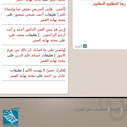
رضا البطاوى البطاوى
[
أحبتى : قلبى المريض يفيض حبا وإمتنانا
لكم
] تعليقات
آحمد صبحي منصور
على
محنة نهاية العمر
[
ربي قد مس الضر الدكتور أحمد و أنت
أرحم الراحمين .
] تعليقات
سعيد علي
على
محنة نهاية العمر
[
واصبر على ما اصابك ان ذلك من عزم
الامور
] تعليقات
حسام علم الدين
على
محنة نهاية العمر
[
فكرك حصنٌ لا يهدمه الألم
] تعليقات
عادل بن احمد
على
محنة نهاية العمر
حث
|
الاتصال
|
اساسيات اهل القران