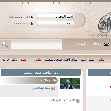
/
دخول
نسيت كلمة
مستخدم جديد
مقالات اساسية
 اشفي عبدك احمد صبحي منصور
|
تعليق:
...
|
تعليق:
شكرا جزيلا أستاذ حمد الحمد .أ
ة
ركن د.احمد صبحي منصور
ملايين الأسر تخسر مظلة الدعم في مصر... وتأجيل "النق
مقالات
رسم خريطة الغضب في مصر
محنة نهاية العمر
ى
الأزهر يكفر باليوم الآخر