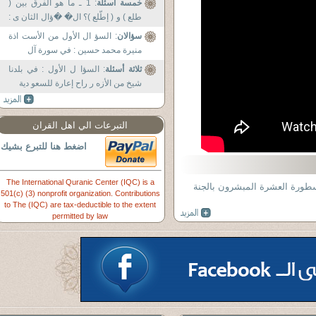
خمسة أسئلة
: 1 ـ ما هو الفرق بين (
طلع ) و ( إطّلع )؟ ال� �ؤال الثان ى :
ـ من هم
سؤالان
: السؤ ال الأول من الأست اذة
منيرة محمد حسين : في سورة آل
ثلاثة أسئلة
: السؤا ل الأول : في بلدنا
شيخ من الأزه ر راح إعارة للسعو دية
التبرعات الي اهل القران
اضغط هنا للتبرع بشيك
The International Quranic Center (IQC) is a
501(c) (3) nonprofit organization. Contributions
to The (IQC) are tax-deductible to the extent
permitted by law