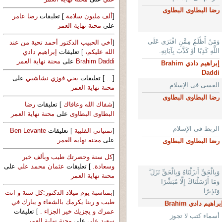
رضا البطاوى البطاوى
[
ألف مليون سلامة
] تعليقات
رضا عامر
على
محنة نهاية العمر
وَمَنْ أَظْلَمُ مِمَّنِ افْتَرَى عَلَى
[
أخي الحبيب الدكتور أحمد تحية من عند
اللَّهِ كَذِبًا أَوْ كَذَّبَ بِآيَاتِهِ.
الله عليكم،
] تعليقات
إبراهيم دادي
Brahim Daddi
على
محنة نهاية العمر
إبراهيم دادي Brahim
Daddi
[
...
] تعليقات
يحي فوزي نشاشبي
على
القسى فى الإسلام
محنة نهاية العمر
رضا البطاوى البطاوى
[
شفاك الله وعافاك
] تعليقات
رضا
البطاوى البطاوى
على
محنة نهاية العمر
الربط فى الإسلام
[
تمنياتي القلبية
] تعليقات
Ben Levante
على
محنة نهاية العمر
رضا البطاوى البطاوى
[
كل سنة وحضرتك طيب وبألف خير
وسعادة.
] تعليقات
عثمان محمد علي
على
وَبِالْحَقِّ أَنزَلْنَاهُ وَبِالْحَقِّ نَزَلَ ۗ
محنة نهاية العمر
وَمَا أَرْسَلْنَاكَ إِلَّا مُبَشِّرًا
وَنَذِيرًا.
[
بمناسبة يوم ميلاد الدكتور:كل سنة و انت
طيب و ربنا يكرمك بالشفاء و يبارك في
إبراهيم دادي Brahim
عمرك و يجزيك خير الجزاء .
] تعليقات
Dadd
أسماء كتب لا تجوز
سعيد علي
على
محنة نهاية العمر