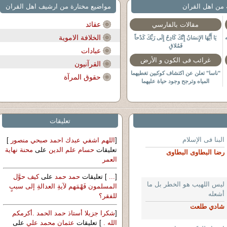
 من اهل القران
مواضيع مختارة من ارشيف اهل القران
عقائد
مقالات بالفارسي
الخلافة الاموية
يَا أَيُّهَا الإِنسَانُ إِنَّكَ كَادِحٌ إِلَى رَبِّكَ كَدْحاً
فَمُلاقِ
عبادات
غرائب فى الكون و الأرض
القرآنيون
"ناسا" تعلن عن اكتشاف كوكبين تغطيهما
حقوق المرآة
المياه وترجح وجود حياة عليهما
http://arabic.rt.com/news/613533
تعليقات
البنا فى الإسلام
[
اللهم اشفي عبدك احمد صبحي منصور
]
تعليقات
حسام علم الدين
على
محنة نهاية
رضا البطاوى البطاوى
العمر
[
...
] تعليقات
حمد حمد
على
كيف حوَّل
ليس اللهيب هو الخطر بل ما
المسلمون فَهْمَهم لآيةِ العدالةِ إلى سببٍ
أشعله
للفقر؟
شادي طلعت
[
شكرا جزيلا أستاذ حمد الحمد .أكرمكم
الله .
] تعليقات
عثمان محمد علي
على