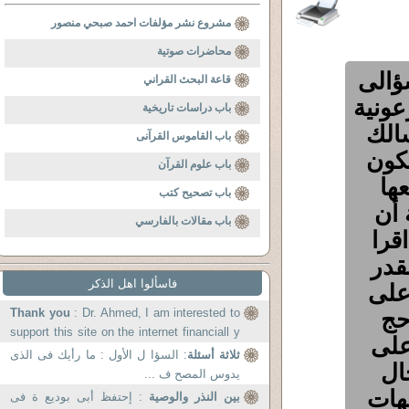
مشروع نشر مؤلفات احمد صبحي منصور
محاضرات صوتية
سؤالى
قاعة البحث القراني
عونية
باب دراسات تاريخية
سالك
باب القاموس القرآنى
تكون
باب علوم القرآن
ها
باب تصحيح كتب
 أن
باب مقالات بالفارسي
قرا
قدر
فاسألوا اهل الذكر
على
حج
: Dr. Ahmed, I am interested to
Thank you
support this site on the internet financiall y
على
... we...
ثلاثة أسئلة
: السؤا ل الأول : ما رأيك فى الذى
ال
يدوس المصح ف ...
هات
بين النذر والوصية
: إحتفظ أبى بوديع ة فى