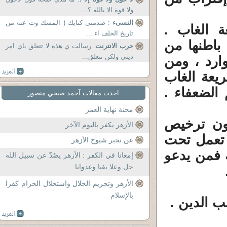
ولا قوة الا بالله ؟...
النسىء
: صدمنى كتابك ( المسك وت عنه من
 الغاب .
تاريخ الخلف اء ...
باطنها من
حرب الانترنت
: رسالت ي هذه لا تتعلق باي امر
ديني ولكن تتعلق...
ارد ، ومن
عة الغاب
 الضعفاء .
احدث مقالات آحمد صبحي منصور
محنة نهاية العمر
دون ترخيص
الأزهر يكفر باليوم الآخر
 تعمل تحت
عن تجبر شيوخ الأزهر
ة فمن يدعو
إمعانا في الكفر : الأزهر يصُدّ عن سبيل الله
جل وعلا بغيا وعدوانا
.
الأزهر وتحريم الحلال واستحلال الحرام كفرا
بالإسلام
 الدين .