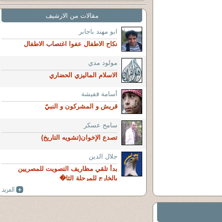
مقالات من الارشيف
ابو مهند باجابر
نكاح الاطفال عفوا اغتصاب الاطفال
مولود مدي
الاسلام الماليزي الحضاري
أسامة قفيشة
قريش و المشركون و النبيّ
سامح عسكر
تصدع الإخوان(تشويه التاريخ)
جلال الدين
بدأ تلقي مظاريف التصويت للمصريين
بالخارج للمرحلة الثا�