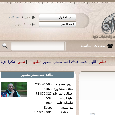
/
دخول
نسيت كلمة
مستخدم جديد
مقالات اساسية
اللهم اشفي عبدك احمد صبحي منصور
|
تعليق:
...
|
تعليق:
شكرا جزيلا أستاذ حمد ا
بطاقة
آحمد صبحي منصور
تاريخ الانضمام
:
2006-07-05
مقالات منشورة
:
5365
اجمالي القراءات
:
71,876,327
تعليقات له
:
5,532
تعليقات عليه
:
14,950
بلد الميلاد
:
Egypt
بلد الاقامة
:
United State