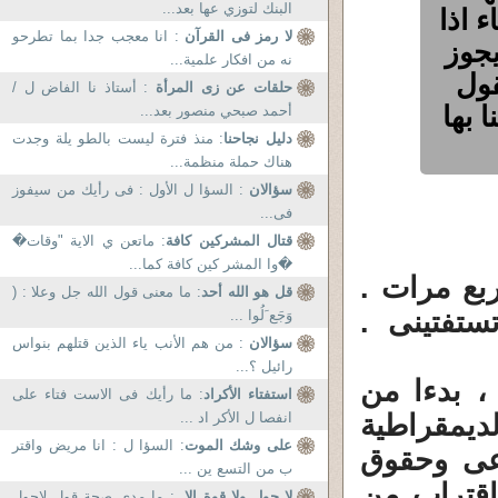
البنك لتوزي عها بعد...
 اذا
لا رمز فى القرآن
: انا معجب جدا بما تطرحو
يجوز
نه من افكار علمية...
قول
حلقات عن زى المرأة
: أستاذ نا الفاض ل /
ا بها
أحمد صبحي منصور بعد...
دليل نجاحنا
: منذ فترة ليست بالطو يلة وجدت
هناك حملة منظمة...
سؤالان
: السؤا ل الأول : فى رأيك من سيفوز
فى...
قتال المشركين كافة
: ماتعن ي الاية "وقات�
�وا المشر كين كافة كما...
بع مرات .
قل هو الله أحد
: ما معنى قول الله جل وعلا : (
ستفتينى .
وَجَع َلُوا ...
سؤالان
: من هم الأنب ياء الذين قتلهم بنواس
رائيل ؟...
 ، بدءا من
استفتاء الأكراد
: ما رأيك فى الاست فتاء على
ديمقراطية
انفصا ل الأكر اد ...
على وشك الموت
: السؤا ل : انا مريض واقتر
اعى وحقوق
ب من التسع ين ...
إقتراب من
لا حول ولا قوة إلا .
: ما مدى صحة قول لاحول