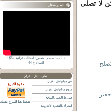
ن لا تصلى
فيديو مختار
د. أحمد صبحى منصور: لحظات قرآنية 554 :
ُصلح
الصلاة ج 44
شارك اهل القران
عن موقع اهل القران
دعوة للتبرع
منهج موقع اهل القران
حفتر
شروط النشر بالموقع
اضغط هنا للتبرع بشيك
اشترك بالنشرة الاكترونية