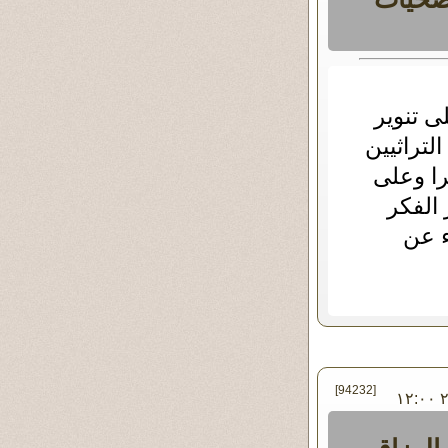
ى تنوير
لتراثيين
را وعلى
الفكر
ء عن
[94232]
في الإثنين ١٧ - أبريل - ٢٠٢٣ ١٢:٠٠