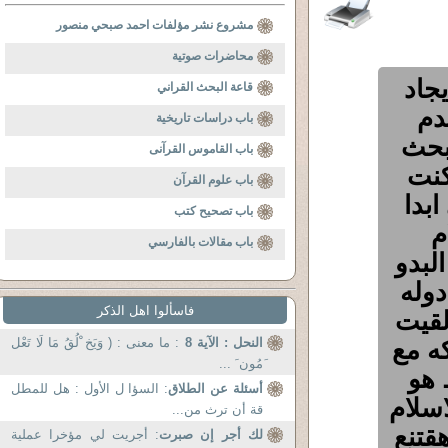
مشروع نشر مؤلفات احمد صبحي منصور
محاضرات صوتية
جاد
قاعة البحث القراني
دم
باب دراسات تاريخية
 بحث
باب القاموس القرآنى
كنت
باب علوم القرآن
بدا
باب تصحيح كتب
م
باب مقالات بالفارسي
لبدو
دوله
فاسألوا اهل الذكر
لقيت
ه مع
النحل : الآية 8
: ما معنى : ( وَيَخ ْلُقُ مَا لَا تَعْل
َمُون َ ...
 هو
أسئلة عن الطلاق
: السؤا ل الأول : هل للمطل
اسلام
قة أن ترث من...
هقتنع
لك أجر إن صبرت
: أجريت لي مؤخرا عملية