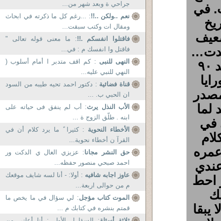
جراحي ة وبعد شهر من...
ث. في
نعم ..ولكن ..!!
: ...رغم كل ما ذكرته في ابحاث
ريخ
ومقال ات وكتب سبقت...
ضعيف
فاقتلوا انفسكم .!!
: ما معنى قوله تعالى "
حدت…
فاقتل وا انفسك م : في...
النهى للنبى
: كم اقف متدبر ا أمام أسلوب (
لحد لما عرفت قصه ان الاحديث كتبت بعد ٩٠
النهي للنبي عليه...
ايا
قناة فضائية
: دكتور احمد تحيه طيبه من السود
مصدر
ان الحبي ب. ...
 لما
الأب النذل يرث
: أب لم ينفق فى حياته على
ابنه . طلّق الزوج ة ...
 في
الأخطاء النحوية
: كثيرا ً ما يرد كلام أن في
لام
القرآ ن أخطاء نحوية...
 عمره
حق النشر مجانا
: عزيزي الغال ي الدكت ور
عندي
احمد صبحي منصور حفظه...
عاوز اجابه شافيه
: أولا: - أنا لسه شايف موقعك
ز احط
م من حوالى اربعة...
ك
الموت كتاب مؤجل
: لي سؤال في ما يخص ما
 يبقا
قمتم بنشره في كتابك م ...
ثلاثة أسئلة
: السؤا ل الأول : أنا أعانى من