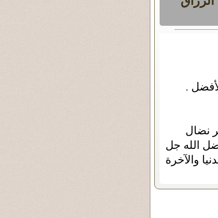
الرزاق
لأفضل .
ر نضال
ضل الله جل
نيا والآخرة