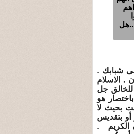
اهم
..هل
 شبابك .
 . الاسلام
للخالق جل
باختصار هو
ت بحيث لا
 أو بتقديس
 الكريم .