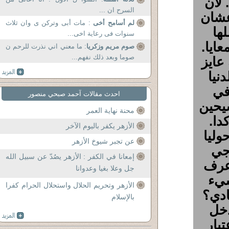
 لان
السرح ان ...
عشان
لم أسامح أخى
: مات أبى وتركن ى وان ثلاث
ها
سنوات فى رعاية اخى...
ايا.
صوم مريم وزكريا
: ما معني اني نذرت للرحم ن
صوما وبعد ذلك نفهم...
عايز
نيا
في
احدث مقالات آحمد صبحي منصور
سيحين
محنة نهاية العمر
ا.
الأزهر يكفر باليوم الآخر
وليا
عن تجبر شيوخ الأزهر
اجي
إمعانا في الكفر : الأزهر يصُدّ عن سبيل الله
 عرف
جل وعلا بغيا وعدوانا
شيء
الأزهر وتحريم الحلال واستحلال الحرام كفرا
ادي؟
بالإسلام
دخل
بار