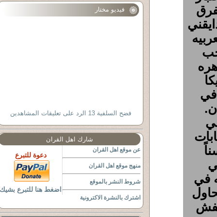
فرق
فيديو مختار
ايقني
ربيه
حب
هره
كا
في
ن.
فضح السلفية 13 الرد على تعليقات المشاهدين
في
بات
شارك اهل القران
اً
عن موقع اهل القران
دعوة للتبرع
ي
منهج موقع اهل القران
 في
شروط النشر بالموقع
حاول
اضغط هنا للتبرع بشيك
اشترك بالنشرة الاكترونية
خفش