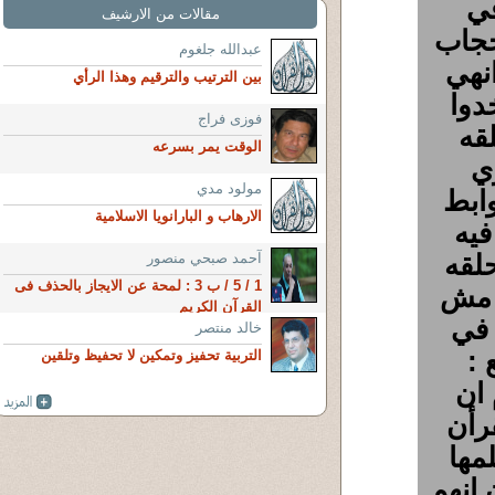
في
مقالات من الارشيف
حجاب
عبدالله جلغوم
نهي
بين الترتيب والترقيم وهذا الرأي
دوا
فوزى فراج
قه
الوقت يمر بسرعه
ي
مولود مدي
ابط
الارهاب و البارانويا الاسلامية
فيه
لقه
آحمد صبحي منصور
1 / 5 / ب 3 : لمحة عن الايجاز بالحذف فى
و مش
القرآن الكريم
 في
خالد منتصر
 :
التربية تحفيز وتمكين لا تحفيظ وتلقين
 ان
قرأن
كلمها
 انهم