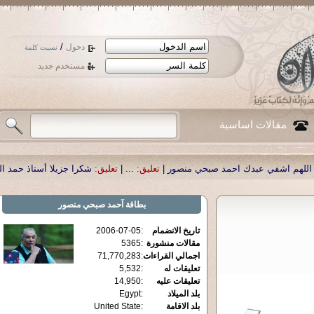
/
دخول
نسيت كلمة
مستخدم جديد
مقالات اساسية
د صبحي منصور
|
تعليق:
...
|
تعليق:
شكرا جزيلا أستاذ حمد الحمد .أكرمكم الله .
|
تعل
بطاقة
آحمد صبحي منصور
تاريخ الانضمام
:
2006-07-05
مقالات منشورة
:
5365
اجمالي القراءات
:
71,770,283
تعليقات له
:
5,532
تعليقات عليه
:
14,950
بلد الميلاد
:
Egypt
بلد الاقامة
:
United State