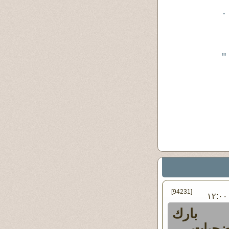
.
"
[94231]
في الإثنين ١٧ - أبريل - ٢٠٢٣ ١٢:٠٠
بارك
تضحيات