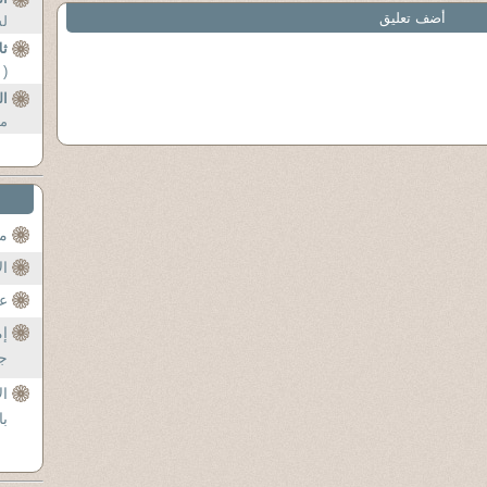
أضف تعليق
لش
ثل
( 
ال
من
مح
ال
عن
إم
جل
ال
با