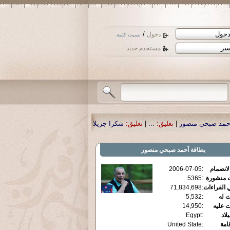
/
دخول
نسيت كلمة
مستخدم جديد
تعليق:
...
|
تعليق:
شكرا جزيلا أستاذ حمد الحمد .أكرمكم الله .
|
تعليق:
نسأل الله ت
بطاقة
آحمد صبحي منصور
الانضمام
:
2006-07-05
ت منشورة
:
5365
 القراءات
:
71,834,698
ت له
:
5,532
ت عليه
:
14,950
يلاد
:
Egypt
قامة
:
United State