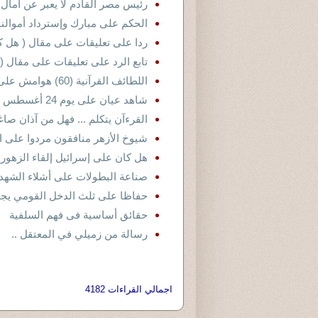
رئيس مصر القادم لا يعبر عن آمال ا
الحكم على مبارك وإسترداد أموالنا
ردا على تعليقات على مقال ( هل كان
تابع الرد على تعليقات على مقال ( 
اللطائف القرآنية (60) هوامش على دفتر الهجرة
شاهد عيان على يوم 24 أغسطس 2012م
القرءآن يتكلم ... فهل من آذان صاغي
شيوخ الأزهر منافقون مردوا على ا
هل كان على إسرائيل إلقاء الزهور 
صناعة البطولات على أشلاء الشهدا
حفاظا على ثلث الدخل القومي يجب
حقائق أساسية فى فهم السلفية
رسالة من زميلي في المعتقل ..
اجمالي القراءات 4182