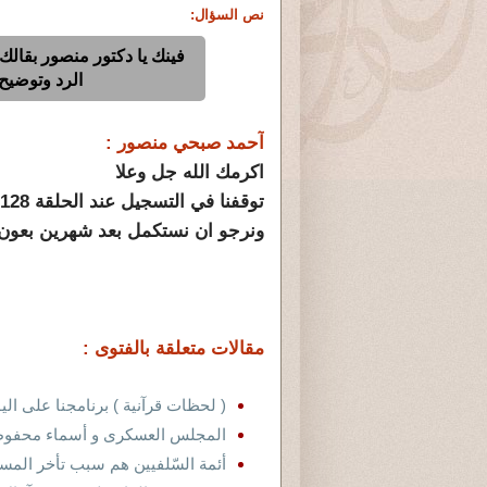
نص السؤال:
فينك يا دكتور منصور بقالك
الرد وتوضيح
آحمد صبحي منصور :
اكرمك الله جل وعلا
توقفنا في التسجيل عند الحلقة 1128 .
ونرجو ان نستكمل بعد شهرين بعون 
مقالات متعلقة بالفتوى :
( لحظات قرآنية ) برنامجنا على ال
المجلس العسكرى و أسماء محفو
أئمة السّلفيين هم سبب تأخر المس