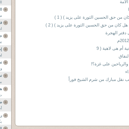
لأمة
ال
10 خراف أ
مع
 من حق الحسين الثورة على يزيد ) ( 1 )
ف
هل كان من حق الحسين الثورة على يزيد ) ( 2 )
اس
حق
تح
ة أم هى لاهية ( 9
إض
لح
لنفاق
تح
والرياحين على غزة؟!
وب
ء
تط
 نقل مبارك من شرم الشيخ فوراً
بب
هج
ت 
طو
أم
رد
يك
ا