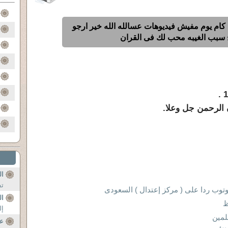
 كام يوم مفيش فيديوهات عسالله الله خير ارجو
 سبب الغيبه محب لك فى القران
الرحمن جل وعلا.
ال
تف
يوتوب ردا على ( مركز إعتدال ) السعودى
ال
ظ
إل
لمين
عن