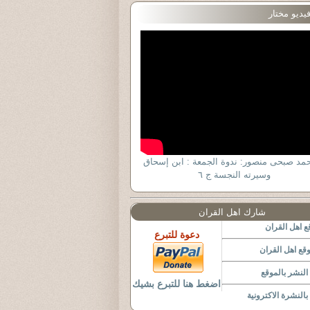
يديو مختار
حمد صبحى منصور: ندوة الجمعة : ابن إسحاق
وسيرته النجسة ج ٦
شارك اهل القران
 اهل القران
دعوة للتبرع
قع اهل القران
لنشر بالموقع
اضغط هنا للتبرع بشيك
النشرة الاكترونية