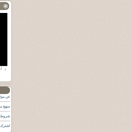
ف
د. أ
عن موقع
منهج مو
شروط ا
اشترك ب