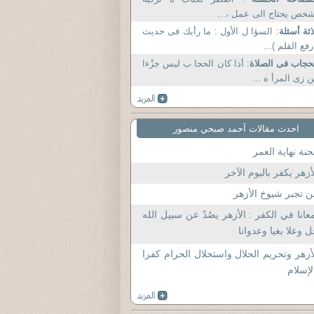
خص يحتاج الى عمل ،...
اثة أسئلة
: السؤا ل الأول : ما رأيك فى حديث
رفع القلم )...
حجاب فى الصلاة
: أذا كان الحجا ب ليس جزْءا
 زى المرأ ه ...
احدث مقالات آحمد صبحي منصور
نة نهاية العمر
أزهر يكفر باليوم الآخر
 تجبر شيوخ الأزهر
عانا في الكفر : الأزهر يصُدّ عن سبيل الله
 وعلا بغيا وعدوانا
أزهر وتحريم الحلال واستحلال الحرام كفرا
لإسلام