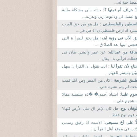
مصا حبة له...
م ثمنها ؟
: حدثت لي مشكلة مالية
 عميل لي ودعوت ربي ونذرت...
لسطين والفلسطينى
: هل هو من حق العرب
ترد اد ارض فلسطي ن اذ هي في...
 الآب فى رؤية ابنه
: هل يحق للمرا ة التي
تضن ابنها بعد الطلا ق ...
افة من عبدالله
: عن عمر والشي طان فى
ظات قرآني ة : يقال...
تاج لأن تقرأ لنا
: انت تقول ان القرآ ن سهل
يّن وميسر للفهم...
بيق الشريعة
: كان من المفر وض انك قمت
حث لم يتم نشره حتى...
وم علينا
: استاذ أحمد,� �ذه سلسلة مقالا
هجوم علي...
فان نوح
: هل كان الإغر اق على الأرض كلها؟
 قوم نوح فقط...
ُّ على أخ مسيحى
: الاست اذ رفيق رسمى
تب فى موقع أهل القرآ ن ،...
لشفاعة الحسنة
: اضطر لكتاب ة تزكية