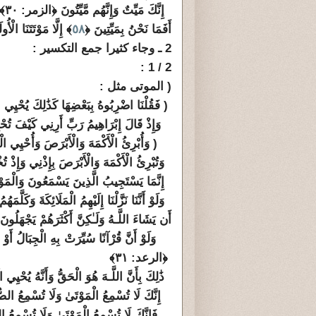
إِنَّكَ مَيِّتٌ وَإِنَّهُم مَّيِّتُونَ ﴿الزمر: ٣٠﴾
أَفَمَا نَحْنُ بِمَيِّتِينَ ﴿
٥٨
﴾ إِلَّا مَوْتَتَنَا الْأ
2 ـ وجاء كثيرا جمع التكسير :
2 / 1 :
( الموتى مثل :
( فَقُلْنَا اضْرِبُوهُ بِبَعْضِهَا كَذَٰلِكَ يُحْيِي الل
وَإِذْ قَالَ إِبْرَاهِيمُ رَبِّ أَرِنِي كَيْفَ تُ
( وَأُبْرِئُ الْأَكْمَهَ وَالْأَبْرَصَ وَأُحْيِي 
وَتُبْرِئُ الْأَكْمَهَ وَالْأَبْرَصَ بِإِذْنِي وَإِذْ 
إِنَّمَا يَسْتَجِيبُ الَّذِينَ يَسْمَعُونَ وَالْمَوْت
وَلَوْ أَنَّنَا نَزَّلْنَا إِلَيْهِمُ الْمَلَائِكَةَ وَكَلّ
أَن يَشَاءَ اللَّـهُ وَلَـٰكِنَّ أَكْثَرَهُمْ يَجْهَلُونَ
وَلَوْ أَنَّ قُرْآنًا سُيِّرَتْ بِهِ الْجِبَالُ أَوْ
﴿الرعد: ٣١﴾
ذَٰلِكَ بِأَنَّ اللَّـهَ هُوَ الْحَقُّ وَأَنَّهُ يُحْي
إِنَّكَ لَا تُسْمِعُ الْمَوْتَىٰ وَلَا تُسْمِعُ الصُّ
فَإِنَّكَ لَا تُسْمِعُ الْمَوْتَىٰ وَلَا تُسْمِعُ ال