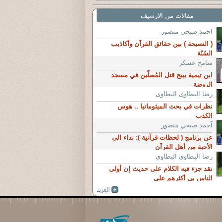
مقالات من الارشيف
آحمد صبحي منصور
( النصيحة ) بين حقائق القرآن وأكاذيب
السُنّة
سامح عسكر
ابن تيمية يبيح قتل المُصلّين في مسجد
الروضة
رضا البطاوى البطاوى
نظرات في بحث الميثومانيا .. هوس
الكذب
آحمد صبحي منصور
عن برنامج ( لحظات قرآنية ): نداء الى
الأحبة من أهل القرآن
رضا البطاوى البطاوى
نقد جزء فيه الكلام على حديث إن أولى
الناس بي أكثرهم علي