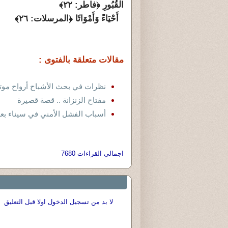
الْقُبُورِ ﴿فاطر: ٢٢﴾
أَحْيَاءً وَأَمْوَاتًا ﴿المرسلات: ٢٦﴾
مقالات متعلقة بالفتوى :
نظرات في بحث الأشباح أرواح موت
مفتاح الزنزانة .. قصة قصيرة
أسباب الفشل الأمني في سيناء بعد 3 يوليو 013
اجمالي القراءات 7680
لا بد من تسجيل الدخول اولا قبل التعليق