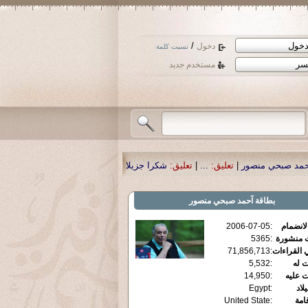
/
دخول
نسيت كلمة
مستخدم جديد
تعليق:
...
|
تعليق:
شكرا جزيلا أستاذ حمد الحمد .أكرمكم الله .
|
تعليق:
نسأل الله تع
بطاقة
آحمد صبحي منصور
الانضمام
:
2006-07-05
ت منشورة
:
5365
 القراءات
:
71,856,713
ت له
:
5,532
ت عليه
:
14,950
يلاد
:
Egypt
قامة
:
United State