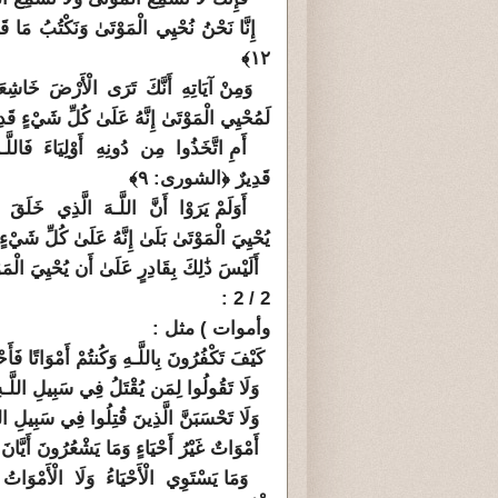
إِنَّا نَحْنُ نُحْيِي الْمَوْتَىٰ وَنَكْتُبُ مَا
١٢﴾
وَمِنْ آيَاتِهِ أَنَّكَ تَرَى الْأَرْضَ خَاشِعَةً 
لَمُحْيِي الْمَوْتَىٰ إِنَّهُ عَلَىٰ كُلِّ شَيْءٍ ق
أَمِ اتَّخَذُوا مِن دُونِهِ أَوْلِيَاءَ فَالل
قَدِيرٌ ﴿الشورى: ٩﴾
أَوَلَمْ يَرَوْا أَنَّ اللَّـهَ الَّذِي خَلَق
يُحْيِيَ الْمَوْتَىٰ بَلَىٰ إِنَّهُ عَلَىٰ كُلِّ شَي
أَلَيْسَ ذَٰلِكَ بِقَادِرٍ عَلَىٰ أَن يُحْيِيَ الْم
2 / 2 :
وأموات ) مثل :
كَيْفَ تَكْفُرُونَ بِاللَّـهِ وَكُنتُمْ أَمْوَاتًا فَأَحْ
وَلَا تَقُولُوا لِمَن يُقْتَلُ فِي سَبِيلِ اللَّـهِ
وَلَا تَحْسَبَنَّ الَّذِينَ قُتِلُوا فِي سَبِيلِ الل
أَمْوَاتٌ غَيْرُ أَحْيَاءٍ وَمَا يَشْعُرُونَ أَيَّانَ
وَمَا يَسْتَوِي الْأَحْيَاءُ وَلَا الْأَمْو