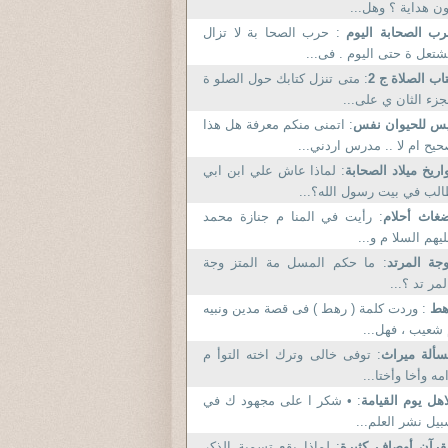
ن هداية ؟ وهل...
ب الصحابة اليوم
: حرب الصحا بة لا تزال
تعل ة حتى اليوم . فى...
اب الصلاة ج 2
: متى تنزل كتابك حول الصلو ة
جزء الثان ي على...
س للحيوان نفس
: اتمنى منكم معرفة هل هذا
يح ام لا .. مدرس اردني...
اريخ ميلاد الصحابة
: لماذا عاش علي ابن ابي
لب في بيت رسول الله؟...
غاث أحلام
: رأيت في المنا م جنازة محمد
يهم السلا م و...
جة المرتد
: ما حكم المسل مة المتز وجة
لمر تد ؟...
هط
: وردت كلمة ( رهط ) فى قصة مدين ونبيه
شعيب ، فهل...
ألة ميراث
: توفى خالى وترك اخته التوأ م
مه وأخا وأختا...
اهل يوم القيامة
: • شكر ا على مجهود ك في
يل نشر العلم...
قرآن أوصاف كثيرة
: لماذا يقع تسمية الذكر