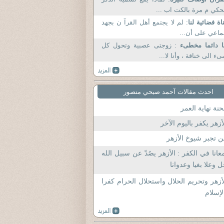
حكي م مرة بالكت اب ...
اة فضائية لنا
: لم لا يجتمع أهل القرآ ن بجهد
اعي على أن...
ا دائما مخطىء
: زوجتى عصبية وتحول كل
ء الى خناقة ، وأنا لا...
احدث مقالات آحمد صبحي منصور
نة نهاية العمر
أزهر يكفر باليوم الآخر
 تجبر شيوخ الأزهر
عانا في الكفر : الأزهر يصُدّ عن سبيل الله
 وعلا بغيا وعدوانا
أزهر وتحريم الحلال واستحلال الحرام كفرا
لإسلام