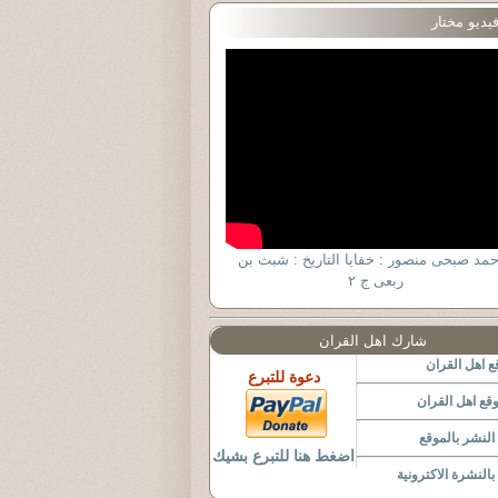
يديو مختار
ٔحمد صبحى منصور : خفايا التاريخ : شبث بن
ربعى ج ٢
شارك اهل القران
 اهل القران
دعوة للتبرع
قع اهل القران
لنشر بالموقع
اضغط هنا للتبرع بشيك
النشرة الاكترونية