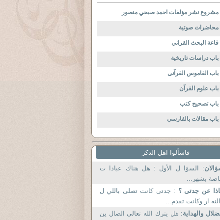
مشروع نشر مؤلفات احمد صبحي منصور
محاضرات صوتية
قاعة البحث القراني
باب دراسات تاريخية
باب القاموس القرآنى
باب علوم القرآن
باب تصحيح كتب
باب مقالات بالفارسي
فاسألوا اهل الذكر
الان
: السؤا ل الأول : هل هناك عبادا ت
صة بشهر...
ذا عن جدتى ؟
: جدتى كانت تصلى باللي ل
لنه ار وكانت تقدم...
ضلال والهداية
: هل يترك الله تعالى الضال ين