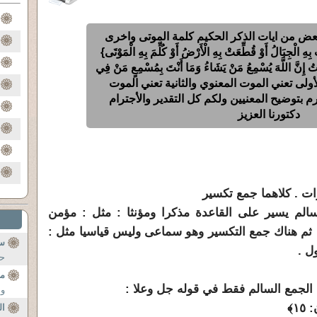
ض من ايات الذكر الحكيم كلمة الموتى واخرى
ِهِ الْجِبَالُ أَوْ قُطِّعَتْ بِهِ الْأَرْضُ أَوْ كُلِّمَ بِهِ الْمَوْتَى}
وَاتُ إِنَّ اللَّهَ يُسْمِعُ مَنْ يَشَاءُ وَمَا أَنْتَ بِمُسْمِعٍ مَنْ فِي
 الأولى تعني الموت المعنوي والثانية تعني الموت
م بتوضيح المعنيين ولكم كل التقدير والأجترام
دكتورنا العزيز
ات . كلاهما جمع تكسير
الم يسير على القاعدة مذكرا ومؤنثا : مثل : مؤمن
 ثم هناك جمع التكسير وهو سماعى وليس قياسيا مثل :
سؤ
ل .
حا
ما
وا
١٥﴾
ال