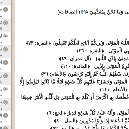
دو
حر
ُولَىٰ وَمَا نَحْنُ بِمُعَذَّبِينَ ﴿
٥٩
﴾ الصافات(
مش
كت
ال
لي
صح
َّـهُ الْمَوْتَىٰ وَيُرِيكُمْ آيَاتِهِ لَعَلَّكُمْ تَعْقِلُونَ ﴿البقرة: ٧٣﴾
تو
حْيِي الْمَوْتَىٰ ﴿البقرة: ٢٦٠﴾
طا
الْمَوْتَىٰ بِإِذْنِ اللَّـهِ) ﴿آل عمران: ٤٩﴾
أض
تُخْرِجُ الْمَوْتَىٰ بِإِذْنِي ﴿المائدة: ١١٠﴾
عل
َىٰ يَبْعَثُهُمُ اللَّـهُ ثُمَّ إِلَيْهِ يُرْجَعُونَ ﴿الأنعام
:
٣٦﴾
زو
َمَهُمُ الْمَوْتَىٰ وَحَشَرْنَا عَلَيْهِمْ كُلَّ شَيْءٍ قُبُلًا مَّا كَانُوا لِيُؤْمِنُوا إِلَّا
با
ر
 ﴿الأنعام: ١١١﴾
م 
 قُطِّعَتْ بِهِ الْأَرْضُ أَوْ كُلِّمَ بِهِ الْمَوْتَىٰ بَل لِّلَّـهِ الْأَمْرُ جَمِيعًا
مس
وا
ِي الْمَوْتَىٰ وَأَنَّهُ عَلَىٰ كُلِّ شَيْءٍ قَدِيرٌ ﴿الحج: ٦﴾
ال
مَّ الدُّعَاءَ إِذَا وَلَّوْا مُدْبِرِينَ ﴿النمل: ٨٠﴾
سب
صُّمَّ الدُّعَاءَ إِذَا وَلَّوْا مُدْبِرِينَ ﴿الروم: ٥٢﴾
لل