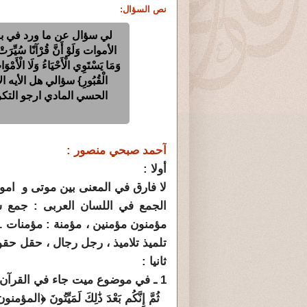
نص السؤال:
لي سؤال عن ما ورد في بع
الأموات وَلَوْ أَنَّ قُرْآنًا سُيِّرَتْ ب
وَمَا يَسْتَوِي الْأَحْيَاءُ وَلَا الْأَمْ
الْقُبُورِ} سؤالي هل الأيه
الحسي المادي ارجو التكر
آحمد صبحي منصور :
أولا :
لا فارق في المعنى بين موتى و امو
الجمع في اللسان العربى : جمع س
مؤمنون مؤمنين ، مؤمنة : مؤمنات .
تلميذ تلاميذ ، رجل رجال ، حقل حقو
ثانيا :
1 ـ في موضوع ميت جاء في القرآن الجمع السالم فقط في قوله جل وعلا :
ثُمَّ إِنَّكُم بَعْدَ ذَٰلِكَ لَمَيِّتُونَ ﴿المؤمنون: 