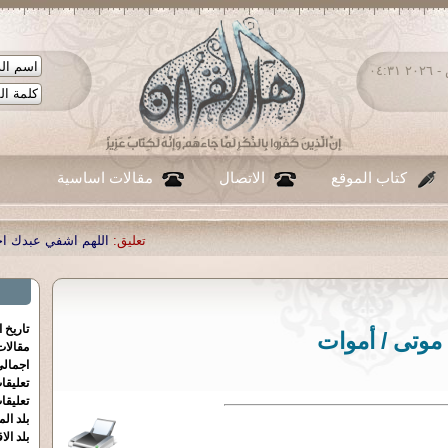
السبت ٠٨ - أغسطس - ٢٠٢٦ ٠٤:٣١
كتاب الموقع
الاتصال
مقالات اساسية
تعليق:
اللهم اشفي عبدك احمد صبحي منصور
|
تاريخ 
موتى / أموات
مقالا
اجمالي
تعليقا
تعليقا
بلد الم
بلد الا