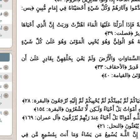
ال
 قَدَّمُوا وَآثَارَهُمْ وَكُلَّ شَيْءٍ أَحْصَيْنَاهُ فِي إِمَامٍ مُّبِينٍ ﴿يس:
قن
جم
فَإِذَا أَنزَلْنَا عَلَيْهَا الْمَاءَ اهْتَزَّتْ وَرَبَتْ إِنَّ الَّذِي أَحْيَاهَا
أن
َدِيرٌ ﴿فصلت: ٣٩﴾
شى
َّـهُ هُوَ الْوَلِيُّ وَهُوَ يُحْيِي الْمَوْتَىٰ وَهُوَ عَلَىٰ كُلِّ شَيْءٍ
َ السَّمَاوَاتِ وَالْأَرْضَ وَلَمْ يَعْيَ بِخَلْقِهِنَّ بِقَادِرٍ عَلَىٰ أَن
ْءٍ قَدِيرٌ ﴿الأحقاف: ٣٣﴾
مح
َوْتَىٰ ﴿القيامة: ٤٠﴾
ال
عن
إم
يَاكُمْ ثُمَّ يُمِيتُكُمْ ثُمَّ يُحْيِيكُمْ ثُمَّ إِلَيْهِ تُرْجَعُونَ ﴿البقرة: ٢٨﴾
جل
 أَمْوَاتٌ بَلْ أَحْيَاءٌ وَلَـٰكِن لَّا تَشْعُرُونَ ﴿البقرة: ١٥٤﴾
ال
َّـهِ أَمْوَاتًا بَلْ أَحْيَاءٌ عِندَ رَبِّهِمْ يُرْزَقُونَ ﴿آل عمران: ١٦٩﴾
با
 يُبْعَثُونَ ﴿النحل: ٢١﴾
َاتُ إِنَّ اللَّـهَ يُسْمِعُ مَن يَشَاءُ وَمَا أَنتَ بِمُسْمِعٍ مَّن فِي