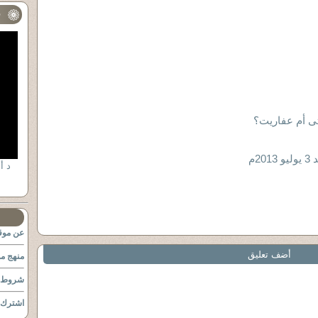
ف
ى أم عفاريت؟
2م
د ا
عن موقع
أضف تعليق
منهج مو
شروط ا
اشترك ب