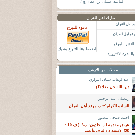
الفاسد عثمان بن عفان ج ٢
شارك اهل القران
 اهل القران
دعوة للتبرع
قع اهل القران
لنشر بالموقع
اضغط هنا للتبرع بشيك
النشرة الاكترونية
مقالات من الارشيف
عبدالوهاب سنان النواري
دين الله جل وعلا (1)
رمضان عبد الرحمن
السادة الكرام كتاب موقع أهل القرآن
آحمد صبحي منصور
عرض مقدمة ابن خلدون: ب3 :( ف 10 :
20) الاستبداد والترف وأعمار