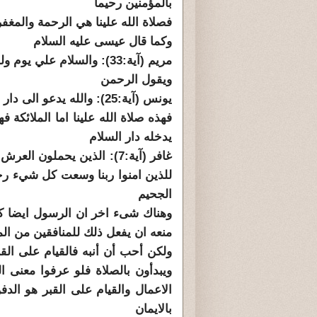
بالمؤمنين رحيما
فصلاة الله علينا هي الرحمة والمغف
وكما قال عيسى عليه السلام
مريم (آية:33): والسلام علي يوم ولدت ويوم اموت ويوم ابعث حيا
ويقول الرحمن
يونس (آية:25): والله يدعو الى دار السلام ويهدي من يشاء الى صراط مستقيم
فهذه صلاة الله علينا اما الملائكة
يدخله دار السلام
غافر (آية:7): الذين يحملو
للذين امنوا ربنا وسعت كل شيء رحم
الجحيم
وهناك شىء اخر ان الرسول ايضا كا
منعه ان يفعل ذلك للمنافقين من ال
ولكن أحب أن أنبه فالقيام على الق
ويبدأون بالصلاة فلو عرفوا معنى ا
الاعمال والقيام على القبر هو الدف
بالايمان