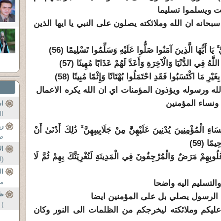
ت ويسلموا تسليما
بحانه ان الله وملائكته يصلون على النبي يا ايها الذين
ۚ يَا أَيُّهَا الَّذِينَ آمَنُوا صَلُّوا عَلَيْهِ وَسَلِّمُوا تَسْلِيمًا (56)
لَّهُ فِي الدُّنْيَا وَالْآخِرَةِ وَأَعَدَّ لَهُمْ عَذَابًا مُهِينًا (57)
يْرِ مَا اكْتَسَبُوا فَقَدِ احْتَمَلُوا بُهْتَانًا وَإِثْمًا مُبِينًا (58)
لله ورسوله ويؤذون المؤمنات اي ان الله يكره الاعمال
 ونساء المؤمنين
اس
ال
رؤ
نِسَاءِ الْمُؤْمِنِينَ يُدْنِينَ عَلَيْهِنَّ مِنْ جَلَابِيبِهِنَّ ۚ ذَٰلِكَ أَدْنَىٰ أَنْ
صب
يمًا (59)
ال
ُلُوبِهِمْ مَرَضٌ وَالْمُرْجِفُونَ فِي الْمَدِينَةِ لَنُغْرِيَنَّكَ بِهِمْ ثُمَّ لَا
(ا
ال
ما
التسليم اليه واضحا
ظل
الرسول يصلي بل على المؤمنين ايضا
) 
الذي يصلي عليكم وملائكته ليخرجكم من الظلمات الى النور وكان