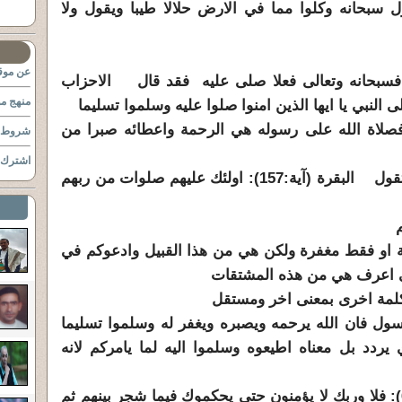
ل سبحانه وكلوا مما في الارض حلالا طيبا ويقول ولا
عن موقع
 فسبحانه وتعالى فعلا صلى عليه فقد قال الاحزاب
منهج مو
فصلاة الله على رسوله هي الرحمة واعطائه صبرا من
شروط ا
اشترك ب
وكما في الاية الكريمةالاخرى التي تقول البقرة (آية:157): اولئك عليهم صلوات من ربهم
 او فقط مغفرة ولكن هي من هذا القبيل وادعوكم في
ني اعرف هي من هذه المشتقات
لمة اخرى بمعنى اخر ومستقل
ول فان الله يرحمه ويصبره ويغفر له وسلموا تسليما
يردد بل معناه اطيعوه وسلموا اليه لما يامركم لانه
كما في الاية التالية النساء (آية:65): فلا وربك لا يؤمنون حتى يحكموك فيما شجر بينهم ثم