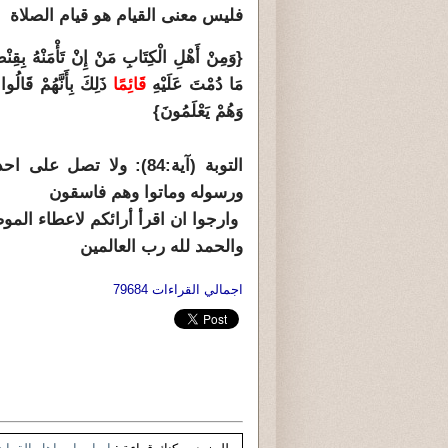
فليس معنى القيام هو قيام الصلاة
{وَمِنْ أَهْلِ الْكِتَابِ مَنْ إِنْ تَأْمَنْهُ بِقِنْطَارٍ 
مَا دُمْتَ عَلَيْهِ
قَائِمًا
ذَلِكَ بِأَنَّهُمْ قَالُ
وَهُمْ يَعْلَمُونَ}
التوبة (آية:84): ولا تص
ورسوله وماتوا وهم فاسقون
وارجوا ان اقرأ أرائكم لاعطاء ال
والحمد لله رب العالمين
اجمالي القراءات 79684