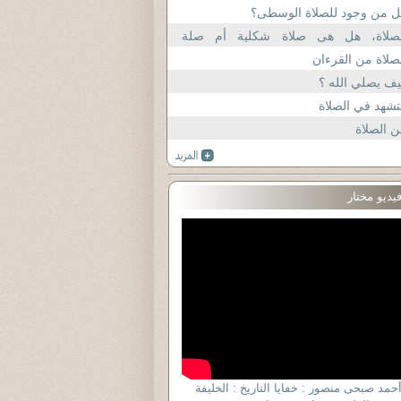
صلاة
ل من وجود للصلاة الوسطى؟
لصلاة، هل هى صلاة شكلية أم صلة
وضوعية؟
صلاة من القرءان
ف يصلي الله ؟
تشهد في الصلاة
 الصلاة
يديو مختار
أحمد صبحى منصور : خفايا التاريخ : الخليفة