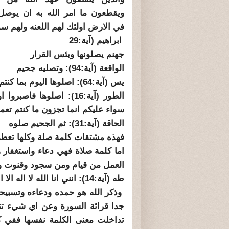
ويقطعون ما امر الله به ان يوص
في الارض اولئك لهم اللعنه ولهم سو
ابراهيم (آية:29
جهنم يصلونها وبئس القرار
الواقعة (آية:94): وتصليه جحيم
يس (آية:64): اصلوها اليوم بما كنتم تكفرون
الطور (آية:16): اصلوها فاصبر
سواء عليكم انما تجزون ما كنتم تع
الحاقة (آية:31): ثم الجحيم صلوه
فهذه مشتقات كلمة صلة وكلها تعط
اما كلمة صلاة فهي دعاء واستغفار وذ
العمل من قيام ومن سجود وقنوت وذ
طه (آية:14): انني انا الله لا اله الا انا فاعبدني واقم الصلاه لذكري
وذكر الله هو حمده ودعاءه وتسبيح
جدا قرائة السورة وعن اي شيء تتح
تداخلت معنى الكلمة نفسها ففي 