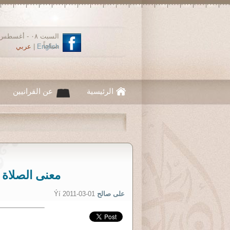
صباحاً
English
|
عربي
الرئيسية
عن القرانيين
معنى الصلاة 
على صالح
Ýí 2011-03-01