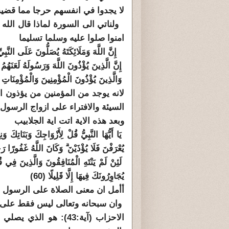
لا يجدوا في انفسهم حرجا مما قضي
ولناتي الى السورة لماذا قال الله س
امنوا صلوا عليه وسلما تسليما
إِنَّ اللَّهَ وَمَلَائِكَتَهُ يُصَلُّونَ عَلَى النَّبِيِّ 
إِنَّ الَّذِينَ يُؤْذُونَ اللَّهَ وَرَسُولَهُ لَعَنَهُمُ ال
وَالَّذِينَ يُؤْذُونَ الْمُؤْمِنِينَ وَالْمُؤْمِنَاتِ بِغَ
لانه يوجد من المؤمنين من يؤذون ا
السيئة والافتراء على ازواج الرسول
وبعد هذه الاية اتت اية الجلابيب
يَا أَيُّهَا النَّبِيُّ قُلْ لِأَزْوَاجِكَ وَبَنَاتِكَ وَ
يُعْرَفْنَ فَلَا يُؤْذَيْنَ ۗ وَكَانَ اللَّهُ غَفُورًا رَحِ
لَئِنْ لَمْ يَنْتَهِ الْمُنَافِقُونَ وَالَّذِينَ فِي ق
يُجَاوِرُونَكَ فِيهَا إِلَّا قَلِيلًا (60)
أأمل ان معنى الصلاة على الرسول و
وان سبحانه وتعالى ليس فقط على 
الاحزاب (آية:43): هو 