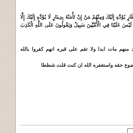
يُؤَدِّهِ إِلَيْكَ وَمِنْهُمْ مَنْ إِنْ تَأْمَنْهُ بِدِينَارٍ لَا يُؤَدِّهِ إِلَيْكَ إِلَّا
وا لَيْسَ عَلَيْنَا فِي الْأُمِّيِّينَ سَبِيلٌ وَيَقُولُونَ عَلَى اللَّهِ الْكَذِبَ
ل على احد منهم مات ابدا ولا تقم على قبره انهم كفروا بالله
موضوع حقه واستغفره الله ان كنت قلت شططا