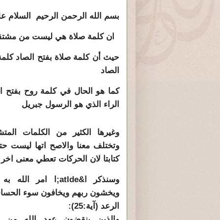
بسم الله الرحمن الرحيم السلام عل
ان كلمة صلاة هي ليست من مشتق
حيث أن كلمة صلاة بفتح الصاد كلمة
الصاد
كما هو الحال في كلمة روح بفتح ال
الراء الذي هو الرسول جبريل
وغيرها الكثير من الكلمات المتشاب
وتختلف معنا والاصح اتها ليست حت
كتابتا لان الحركات تعطي معنى اخر
وسنذكر ا&atlde;ا امر ا
ويخشون ربهم ويخافون سوء الحس
الرعد (آية:25):
والذين ينقضون عهد الله من بع