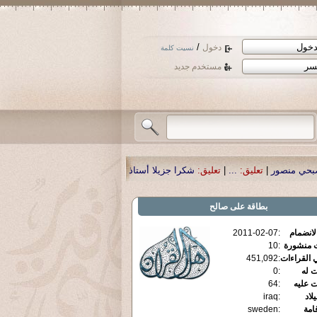
/
دخول
نسيت كلمة
مستخدم جديد
:
شكرا جزيلا أستاذ حمد الحمد .أكرمكم الله .
|
تعليق:
نسأل الله تعالى أن يمن بال
بطاقة
على صالح
الانضمام
:
2011-02-07
ت منشورة
:
10
 القراءات
:
451,092
ت له
:
0
ت عليه
:
64
يلاد
:
iraq
قامة
:
sweden