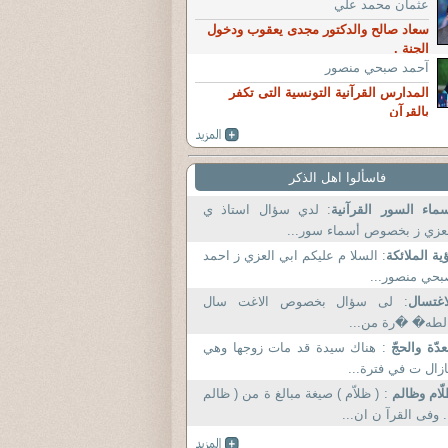
عثمان محمد علي
سعاد صالح والدكتور مجدى يعقوب ودخول
الجنة .
آحمد صبحي منصور
المدارس القرآنية التونسية التى تكفر
بالقرآن
فاسألوا اهل الذكر
ماء السور القرآنية
: لدي سؤال استاذ ي
عزي ز بخصوص أسماء سور...
ية الملائكة
: السلا م عليكم ابي العزي ز احمد
حي منصور...
اغتسال
: لى سؤال بخصوص الاغت سال
لطه� �رة من...
عدّة والحجّ
: هناك سيدة قد مات زوجها وهي
زال ت في فترة...
ّام وظالم
: ( ظلاّم ) صيغة مبالغ ة من ( ظالم
. وفى القرآ ن ان...