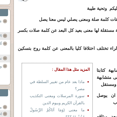
يكم وتحية طيبة
ات كلمة صلة ومعنى يصلي ليس معنا يصل
عق
 مستقلة لها معنى بعيد كل البعد عن كلمة صلات بكسر
ال
أل
راء تختلف اختلافا كليا بالمعنى عن كلمة روح بتسكين
تع
ول
المزيد مثل هذا المقال :
هة كتابتا
ى متشابهة
ماذا بعد عام من تغيير السلطة في
 ومستقل
مصر؟
لله به ان يوصل
سورة المرسلات ومعنى التكذيب
اب
بالقرآن الكريم وبيوم الدين
مس
ما معنى (وَمَا آتَاكُمْ الرَّسُولُ
اف
د ميثاقه
فَخُذُوهُ) ؟؟؟