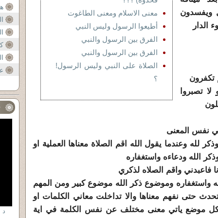
ال
ه
ل ويفسدون
معنى الاسلام ومعنى الطاغوت
ا
ء الدار
أطيعوا الرسول وليس النبي
م
ال
الفرق بين الرسول والنبي
كي
الفرق بين الرسول والنبي
ال
الصلاة على النبي وليس الرسول!
عن
؟
وا او لا تصبروا
ملون
ف
ي نفس المعنى
كر لله وعندما يقول الله اقم الصلاة معناها العملية او
كر الله ودعاءه واستغفاره
ه واستغفاره وموضوع ذكر الله موضوع كبير ومن المهم
دث حتى نفهم معناها والا تداخلت معاني الكلمات او
كل موضع ياتي معنى مختلف عن نفس الكلمة في اية
د 