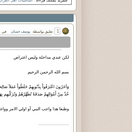
للمزيد يمكنك قراءة :
اساسيات اهل القران
1
تعليق بواسطة
يوسف حسان
في الخميس ٠٣ - ما
لكن عندي مداخلة وليس اعتراض
بسم الله الرحمن الرحيم
خُذْ مِنْ أَمْوَالِهِمْ صَدَقَةً تُطَهِّرُهُمْ وَتُزَكِّيهِم بِهَ
وطبعا هذا واجب النبي أو اولي الامر وو
..........................