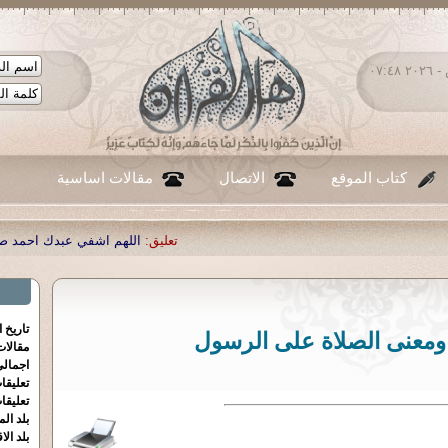
السبت ٠٨ - أغسطس - ٢٠٢٦ ٠٧:٤٨
كتاب الموقع
الاتصال
مقالات اساسية
تعليق:
اللهم اشفي عبدك احمد صبحي منصور
|
تعليق:
...
|
تعليق
تاريخ 
ومعنى الصلاة على الرسول
مقالا
اجمالي
تعليقا
تعليقا
بلد الم
بلد الا