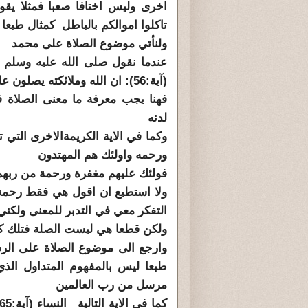
اخرى وليس اختافا صعبا فمثلا يقو
تاكلوا اموالكم بالباطل كمثال طبعا
ولنأتي موضوع الصلاة على محمد
عندما نقول صلى الله عليه وسلم
(آية:56): ان الله وملائكته يصلون على النبي يا ايها الذين امنوا صلوا عليه وسلموا تسليما
فهنا يجب معرفة ما معنى الصلاة 
لدنه
ورحمه واولئك هم المهتدون
فولئك عليهم مغفرة ورحمة من ربهم
ولا استطيع ان اقول هي فقط رحمة
التفكر معي في التدبر للمعنى ولك
ولكن قطعا هي ليست الصلة فتلك ك
وارجع الى موضوع الصلاة على الرس
طبعا ليس بالمفهوم المتداول الذي 
مرسل من رب العالمين