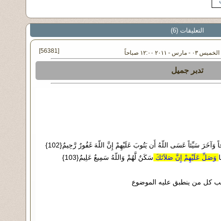
التعليقات (6)
[56381]
رس - ٢٠١١ ١٢:٠٠ صباحاً
تدبر جميل
وَآخَرُونَ اعْتَرَفُواْ بِذُنُوبِهِمْ خَلَطُواْ عَمَلاً صَالِحاً وَآخَرَ سَيِّئاً عَسَى اللّهُ أَن يَتُوبَ عَلَيْهِمْ إِنَّ اللّهَ غَفُورٌ رَّحِيمٌ{102}
ا
وَصَلِّ عَلَيْهِمْ إِنَّ صَلاَتَكَ
سَكَنٌ لَّهُمْ وَاللّهُ سَمِيعٌ عَلِيمٌ{103}
اجب كل من ينطبق عليه الموضوع