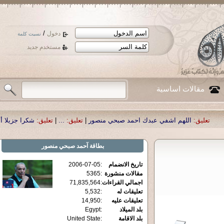
/
دخول
نسيت كلمة
مستخدم جديد
مقالات اساسية
لهم اشفي عبدك احمد صبحي منصور
|
تعليق:
...
|
تعليق:
شكرا جزيلا أستاذ حمد الحمد
بطاقة
آحمد صبحي منصور
تاريخ الانضمام
:
2006-07-05
مقالات منشورة
:
5365
اجمالي القراءات
:
71,835,564
تعليقات له
:
5,532
تعليقات عليه
:
14,950
بلد الميلاد
:
Egypt
بلد الاقامة
:
United State