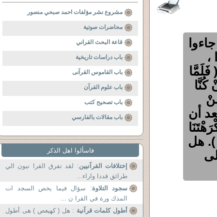
مشروع نشر مؤلفات احمد صبحي منصور
محاضرات صوتية
جاءوا
قاعة البحث القراني
،
باب دراسات تاريخية
َمَّا
باب القاموس القرآنى
 كُنَّا
باب علوم القرآن
َمِنْ
باب تصحيح كتب
له بعد أن
باب مقالات بالفارسي
رَهْتَنَا
هُ خَيْرٌ وَأَبْقَى (73) طه ). هل
فاسألوا اهل الذكر
لى
إختلافات القرآنيين
: لقد تفرق القرا نيون الي
طرائق قددا واراء...
سجود التلاوة
: سؤال فيما يخص السجد ات
المذك ورة في القرا ن ...
أطول كلمات قرآنية
: هل ( كهيعص ) هى أطول