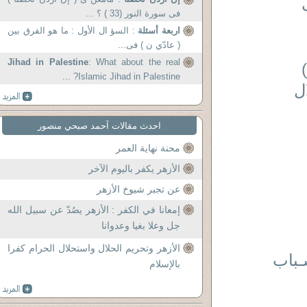
فى سورة النور (33 ) ؟ ...
اربعة أسئلة
: السؤ ال الأول : ما هو الفرق بين
( عادّي ن ) فى...
Jihad in Palestine
: What about the real
Islamic Jihad in Palestine? ...
ل
احدث مقالات آحمد صبحي منصور
محنة نهاية العمر
الأزهر يكفر باليوم الآخر
عن تجبر شيوخ الأزهر
إمعانا في الكفر : الأزهر يصُدّ عن سبيل الله
جل وعلا بغيا وعدوانا
الأزهر وتحريم الحلال واستحلال الحرام كفرا
ـباب
بالإسلام