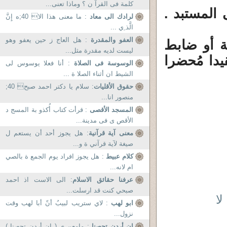
كلمة فى القرآ ن ؟ وماذا تعنى...
المستبد .
لرادك الى معاد
: ما معنى هذا الا 40;ه إِنَّ
الَّذ ِي ...
العفو والمقدرة
: هل العاج ز حين يعفو وهو
 أو ضابط
ليست لديه مقدرة مثل...
يدا مُحضرا
الوسوسة فى الصلاة
: أنا فعلا يوسوس لى
الشيط ان أثناء الصلا ة ...
حقوق الأقليات
: سلام یا دکتر احمد صبح 40;
منصور انا...
المسجد الأقصى
: قرأت كتاب أُكذو بة المسج د
الأقص ى فى مدينة...
معنى آية قرآنية
: هل يجوز أحد أن يستعم ل
صيغة لآية قرآني ة و...
كلام عبيط
: هل يجوز افراد يوم الجمع ة بالصي
ام لانه...
عرفنا حقائق الاسلام
: الى الاست اذ احمد
صبحي كنت قد ارسلت...
لا
ابو لهب
: لاي ستريب لبيبُ أنّ أبا لهب وقت
نزول...
إن أردن تحصنا
: مامعن ى ( إن أردن تحصنا )