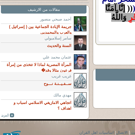
((
إِنَّا آمَنَّا
مقالات من الارشيف
ْرِ
وَاللَّهُ
آحمد صبحي منصور
جريمة الإبادة الجماعية بين ( إسرائيل )
والعرب والمحمديي
سامر إسلامبولي
السنة والحديث
عثمان محمد علي
المرأة المصرية لماذا لا تتخذى من إمرأة
فرعون مثالا وقد�
غريب غريب
ســفـيــنـة نـــوح
مهدي مالك
اتجاهي الامازيغي الاسلامي اسباب و
اهداف ؟
حث
|
الاتصال
|
اساسيات اهل القران